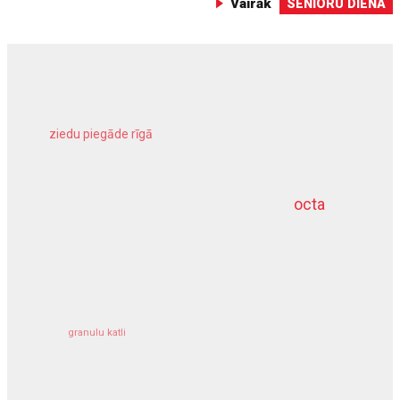
Vairāk
SENIORU DIENA
ziedu piegāde rīgā
meliorācijas darbi
octa
dziļurbums
kravu apdrošināšana
granulu katli
siltumsūknis