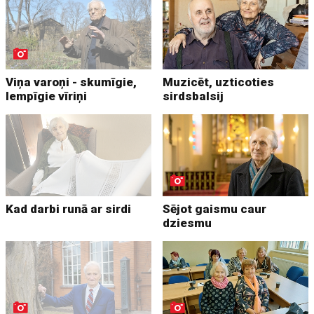
Viņa varoņi - skumīgie,
Muzicēt, uzticoties
lempīgie vīriņi
sirdsbalsij
Kad darbi runā ar sirdi
Sējot gaismu caur
dziesmu