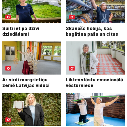
Suiti iet pa dzīvi
Skanošs hobijs, kas
dziedādami
bagātina pašu un citus
Ar sirdi margrietiņu
Likteņstāstu emocionālā
zemē Latvijas viducī
vēsturniece