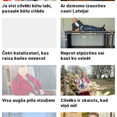
Ja visi cilvēki būtu labi,
Ar dziesmu izausties
pasaule būtu citāda
cauri Latvijai
Četri katalizatori, kas
Neprot atpūsties vai
raisa bailes novecot
kaut ko svinēt
Visa augša pilla vizuļiem
Cilvēks ir skaists, kad
viņš mīl