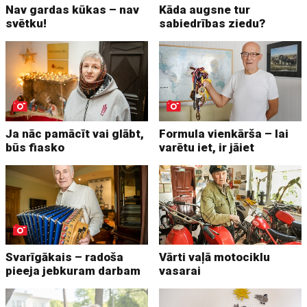
Nav gardas kūkas – nav
Kāda augsne tur
svētku!
sabiedrības ziedu?
Ja nāc pamācīt vai glābt,
Formula vienkārša – lai
būs fiasko
varētu iet, ir jāiet
Svarīgākais – radoša
Vārti vaļā motociklu
pieeja jebkuram darbam
vasarai