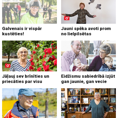
Galvenais ir vispār
Jauni spēka avoti prom
kustēties!
no lielpilsētas
Jāļauj sev brīnīties un
Eidžismu sabiedrībā izjūt
priecāties par visu
gan jaunie, gan vecie