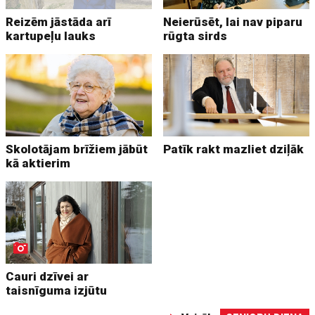
Reizēm jāstāda arī
Neierūsēt, lai nav piparu
kartupeļu lauks
rūgta sirds
Skolotājam brīžiem jābūt
Patīk rakt mazliet dziļāk
kā aktierim
Cauri dzīvei ar
taisnīguma izjūtu