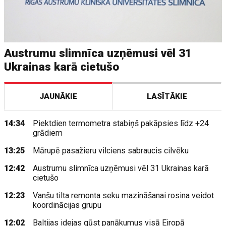
Austrumu slimnīca uzņēmusi vēl 31
Ukrainas karā cietušo
JAUNĀKIE
LASĪTĀKIE
14:34
Piektdien termometra stabiņš pakāpsies līdz +24
grādiem
13:25
Mārupē pasažieru vilciens sabraucis cilvēku
12:42
Austrumu slimnīca uzņēmusi vēl 31 Ukrainas karā
cietušo
12:23
Vanšu tilta remonta seku mazināšanai rosina veidot
koordinācijas grupu
12:02
Baltijas idejas gūst panākumus visā Eiropā