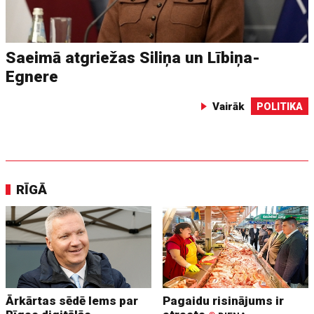
Saeimā atgriežas Siliņa un Lībiņa-
Egnere
Vairāk
POLITIKA
RĪGĀ
Ārkārtas sēdē lems par
Pagaidu risinājums ir