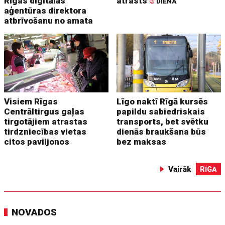
Rīgas digitālās
atrasts
©
DIENA
aģentūras direktora
atbrīvošanu no amata
Visiem Rīgas
Līgo naktī Rīgā kursēs
Centrāltirgus gaļas
papildu sabiedriskais
tirgotājiem atrastas
transports, bet svētku
tirdzniecības vietas
dienās braukšana būs
citos paviljonos
bez maksas
Vairāk
RĪGĀ
NOVADOS