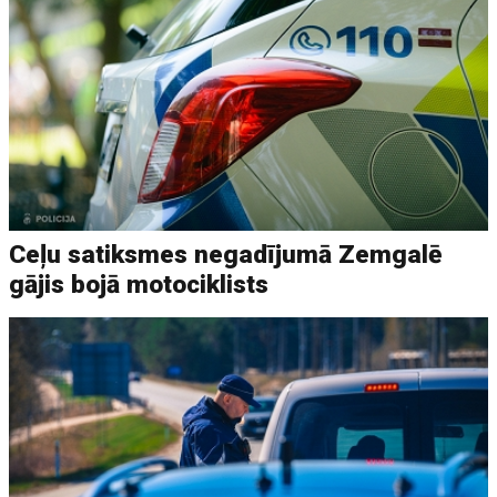
Ceļu satiksmes negadījumā Zemgalē
gājis bojā motociklists