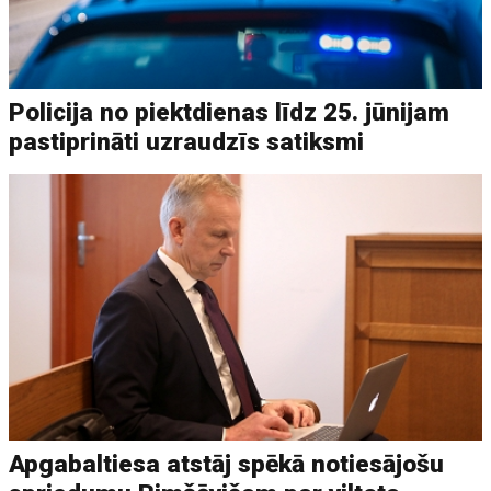
Policija no piektdienas līdz 25. jūnijam
pastiprināti uzraudzīs satiksmi
Apgabaltiesa atstāj spēkā notiesājošu