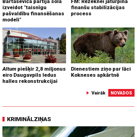
Bartaševiča partija sola
FM: Rēzeknei jāturpina
izveidot "taisnīgu
finanšu stabilizācijas
pašvaldību finansēšanas
process
modeli"
Altum
piešķir 2,8 miljonus
Dienestiem ziņo par lāci
eiro Daugavpils ledus
Kokneses apkārtnē
halles rekonstrukcijai
Vairāk
NOVADOS
KRIMINĀLZIŅAS