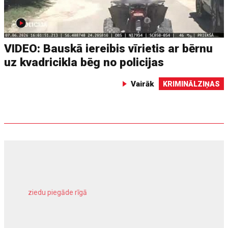
VIDEO: Bauskā iereibis vīrietis ar bērnu
uz kvadricikla bēg no policijas
Vairāk
KRIMINĀLZIŅAS
ziedu piegāde rīgā
meliorācijas darbi