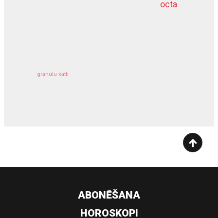
octa
dziļurbums
kravu apdrošināšana
granulu katli
siltumsūknis
ABONĒŠANA
HOROSKOPI