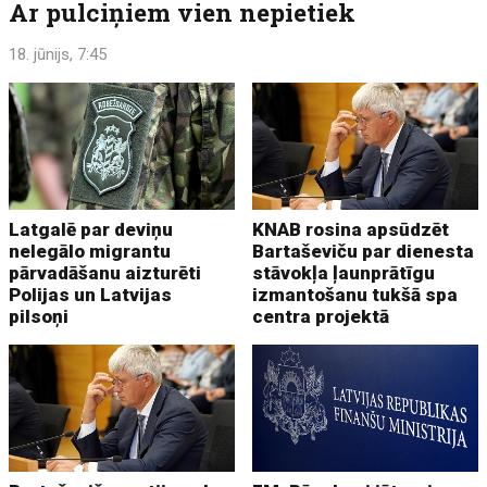
Ar pulciņiem vien nepietiek
18. jūnijs, 7:45
Latgalē par deviņu
KNAB rosina apsūdzēt
nelegālo migrantu
Bartaševiču par dienesta
pārvadāšanu aizturēti
stāvokļa ļaunprātīgu
Polijas un Latvijas
izmantošanu tukšā spa
pilsoņi
centra projektā