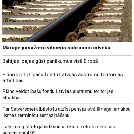
Mārupē pasažieru vilciens sabraucis cilvēku
Baltijas idejas gūst panākumus visā Eiropā
Plāno veidot īpašu fondu Latvijas austrumu teritorijas
attīstībai
Plāno veidot īpašu fondu Latvijas austrumu teritorijas
attīstībai
Par Satversmei atbilstošu atzīst pensiju otrā līmeņa iemaksu
likmes terminētu samazināšanu
Latvijā reģistrēto jaundzimušo skaits četros mēnešos
sarucis par 4,9%