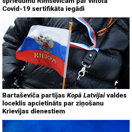
spriedumu Rimšēvičam par viltota
Covid-19 sertifikāta iegādi
Bartaševiča partijas
Kopā Latvijai
valdes
loceklis apcietināts par ziņošanu
Krievijas dienestiem