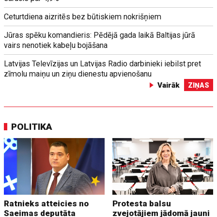
Ceturtdiena aizritēs bez būtiskiem nokrišņiem
Jūras spēku komandieris: Pēdējā gada laikā Baltijas jūrā
vairs nenotiek kabeļu bojāšana
Latvijas Televīzijas un Latvijas Radio darbinieki iebilst pret
zīmolu maiņu un ziņu dienestu apvienošanu
Vairāk
ZIŅAS
POLITIKA
Ratnieks atteicies no
Protesta balsu
Saeimas deputāta
zvejotājiem jādomā jauni