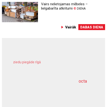
Vairs nelietojamas mēbeles –
lielgabarīta atkritumi
©
DIENA
Vairāk
DABAS DIENA
ziedu piegāde rīgā
meliorācijas darbi
octa
dziļurbums
kravu apdrošināšana