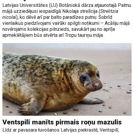
Latvijas Universitātes (LU) Botāniskā dārza atjaunotajā Palmu
mājā uzziedējusi iespaidīgā Nikolaja strelīcija (
Strelitzia
nicolai
), ko dēvē arī par balto paradīzes putnu. Šobrīd
vienlaikus piedzīvojami vairāki spilgti notikumi – Acāliju mājā
novērojams kolekcijas pilnzieds, savukārt jau no aprīļa
apmeklētājiem būs atvērta arī Tropu tauriņu māja.
Ventspilī manīts pirmais roņu mazulis
Līdz ar pavasara tuvošanos Latvijas piekrastē, Ventspilī,