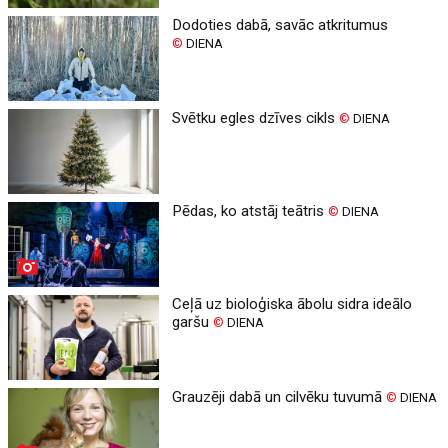
Dodoties dabā, savāc atkritumus
©
DIENA
Svētku egles dzīves cikls
©
DIENA
Pēdas, ko atstāj teātris
©
DIENA
Ceļā uz bioloģiska ābolu sidra ideālo
garšu
©
DIENA
Grauzēji dabā un cilvēku tuvumā
©
DIENA