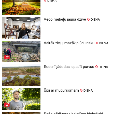
©
DIENA
Veco mēbeļu jaunā dzīve
©
DIENA
Vairāk zivju, mazāk plūdu risku
©
DIENA
Rudenī jādodas iepazīt purvus
©
DIENA
Ūpji ar mugursomām
©
DIENA