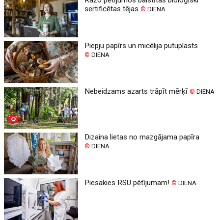
Ražo pētījumos balstītas bioloģiski
sertificētas tējas
©
DIENA
Piepju papīrs un micēlija putuplasts
©
DIENA
Nebeidzams azarts trāpīt mērķī
©
DIENA
Dizaina lietas no mazgājama papīra
©
DIENA
Piesakies RSU pētījumam!
©
DIENA