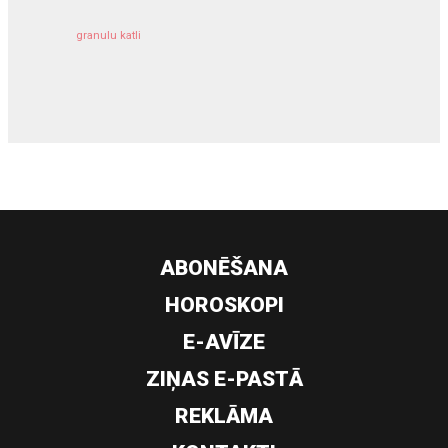
granulu katli
siltumsūknis
ABONĒŠANA
HOROSKOPI
E-AVĪZE
ZIŅAS E-PASTĀ
REKLĀMA