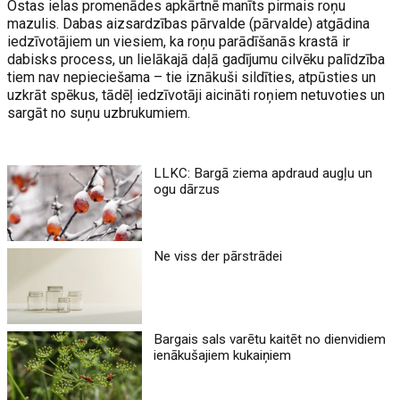
Ostas ielas promenādes apkārtnē manīts pirmais roņu
mazulis. Dabas aizsardzības pārvalde (pārvalde) atgādina
iedzīvotājiem un viesiem, ka roņu parādīšanās krastā ir
dabisks process, un lielākajā daļā gadījumu cilvēku palīdzība
tiem nav nepieciešama – tie iznākuši sildīties, atpūsties un
uzkrāt spēkus, tādēļ iedzīvotāji aicināti roņiem netuvoties un
sargāt no suņu uzbrukumiem.
LLKC: Bargā ziema apdraud augļu un
ogu dārzus
Ne viss der pārstrādei
Bargais sals varētu kaitēt no dienvidiem
ienākušajiem kukaiņiem