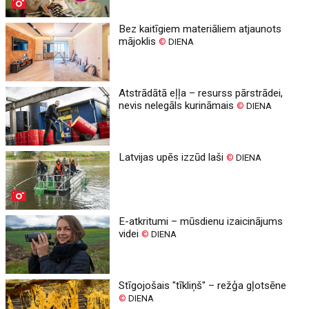
Bez kaitīgiem materiāliem atjaunots
mājoklis
©
DIENA
Atstrādātā eļļa – resurss pārstrādei,
nevis nelegāls kurināmais
©
DIENA
Latvijas upēs izzūd laši
©
DIENA
E-atkritumi – mūsdienu izaicinājums
videi
©
DIENA
Stīgojošais "tīkliņš" – režģa gļotsēne
©
DIENA