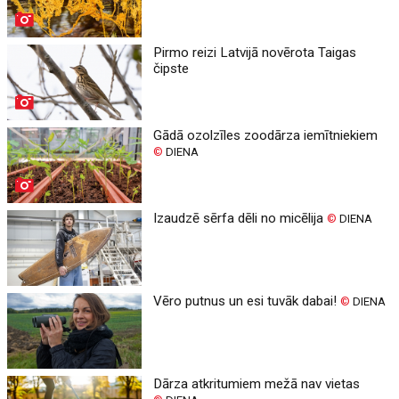
Pirmo reizi Latvijā novērota Taigas
čipste
Gādā ozolzīles zoodārza iemītniekiem
©
DIENA
Izaudzē sērfa dēli no micēlija
©
DIENA
Vēro putnus un esi tuvāk dabai!
©
DIENA
Dārza atkritumiem mežā nav vietas