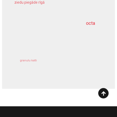
ziedu piegāde rīgā
meliorācijas darbi
octa
dziļurbums
kravu apdrošināšana
granulu katli
siltumsūknis