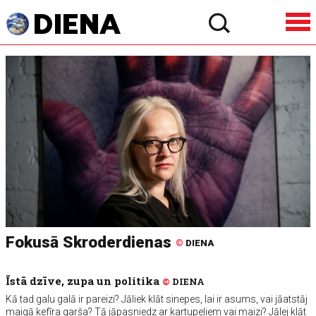
Fokusā Skroderdienas
©
DIENA
Īstā dzīve, zupa un politika
©
DIENA
Kā tad galu galā ir pareizi? Jāliek klāt sinepes, lai ir asums, vai jāatstāj
maigā kefīra garša? Tā jāpasniedz ar kartupeļiem vai maizi? Jālej klāt