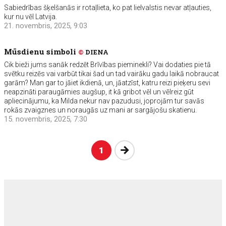
Sabiedrības šķelšanās ir rotaļlieta, ko pat lielvalstis nevar atļauties,
kur nu vēl Latvija.
21. novembris, 2025, 9:03
Mūsdienu simboli
©
DIENA
Cik bieži jums sanāk redzēt Brīvības pieminekli? Vai dodaties pie tā
svētku reizēs vai varbūt tikai šad un tad vairāku gadu laikā nobraucat
garām? Man gar to jāiet ikdienā, un, jāatzīst, katru reizi pieķeru sevi
neapzināti paraugāmies augšup, it kā gribot vēl un vēlreiz gūt
apliecinājumu, ka Milda nekur nav pazudusi, joprojām tur savās
rokās zvaigznes un noraugās uz mani ar sargājošu skatienu.
15. novembris, 2025, 7:30
Nākošā
1