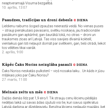
neaptveramajā Visuma bezgalībā.
10. aprīlis, 13:07
Paaudzes, tradīcijas un droni debesīs
©
DIENA
Lieldienu raibums šogad izpaužas neierastā veidā. No vienas puses
– strauji pienākušais pavasaris, svētku noskaņa, jau tradicionālie
pasākumi gan apkārtnē, gan šaurākā lokā, no otras – droni un
trauksmes ziņas arī Latvijā. Tas viss savijies dīvainā kokteilī,
vienlaikus gan īsti neļaujot domāt par svētkiem, gan, tieši otrādi, liekot
tos vēlēties tikai vairāk.
2. aprīlis, 9:00
Kāpēc Čaks Noriss neizglāba pasauli
©
DIENA
Čaks Noriss neskatās pulkstenī – viņš nosaka laiku… Un kāds ir jūsu
mīļākais joks par Čaku Norisu?
27. marts, 11:00
Melnais zelts un mēs
©
DIENA
Dažās dienās līdz pat 1,9 eiro/l. Tik strauju cenu lēcienu pēdējās
nedēļas laikā uz savas ādas izjutuši visi tie, kuri savus spēkratus
Latvijā darbina ar dīzeļdegvielu. Benzīna lēciens nedaudz mazāks, bet