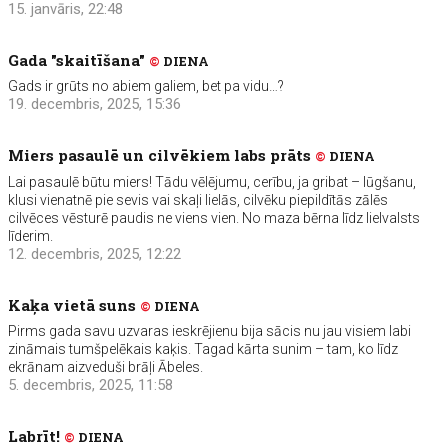
15. janvāris, 22:48
Gada "skaitīšana"
©
DIENA
Gads ir grūts no abiem galiem, bet pa vidu…?
19. decembris, 2025, 15:36
Miers pasaulē un cilvēkiem labs prāts
©
DIENA
Lai pasaulē būtu miers! Tādu vēlējumu, cerību, ja gribat – lūgšanu,
klusi vienatnē pie sevis vai skaļi lielās, cilvēku piepildītās zālēs
cilvēces vēsturē paudis ne viens vien. No maza bērna līdz lielvalsts
līderim.
12. decembris, 2025, 12:22
Kaķa vietā suns
©
DIENA
Pirms gada savu uzvaras ieskrējienu bija sācis nu jau visiem labi
zināmais tumšpelēkais kaķis. Tagad kārta sunim – tam, ko līdz
ekrānam aizveduši brāļi Ābeles.
5. decembris, 2025, 11:58
Labrīt!
©
DIENA