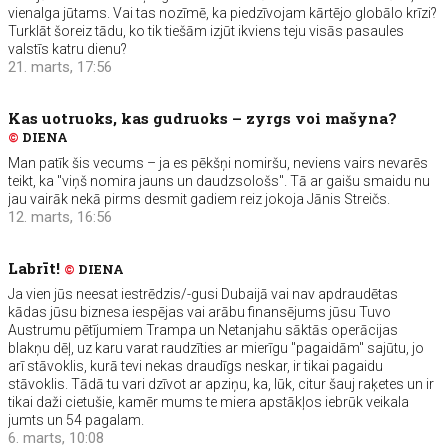
vienalga jūtams. Vai tas nozīmē, ka piedzīvojam kārtējo globālo krīzi?
Turklāt šoreiz tādu, ko tik tiešām izjūt ikviens teju visās pasaules
valstīs katru dienu?
21. marts, 17:56
Kas uotruoks, kas gudruoks – zyrgs voi mašyna?
©
DIENA
Man patīk šis vecums – ja es pēkšņi nomiršu, neviens vairs nevarēs
teikt, ka "viņš nomira jauns un daudzsološs". Tā ar gaišu smaidu nu
jau vairāk nekā pirms desmit gadiem reiz jokoja Jānis Streičs.
12. marts, 16:56
Labrīt!
©
DIENA
Ja vien jūs neesat iestrēdzis/-gusi Dubaijā vai nav apdraudētas
kādas jūsu biznesa iespējas vai arābu finansējums jūsu Tuvo
Austrumu pētījumiem Trampa un Netanjahu sāktās operācijas
blakņu dēļ, uz karu varat raudzīties ar mierīgu "pagaidām" sajūtu, jo
arī stāvoklis, kurā tevi nekas draudīgs neskar, ir tikai pagaidu
stāvoklis. Tādā tu vari dzīvot ar apziņu, ka, lūk, citur šauj raķetes un ir
tikai daži cietušie, kamēr mums te miera apstākļos iebrūk veikala
jumts un 54 pagalam.
6. marts, 10:08