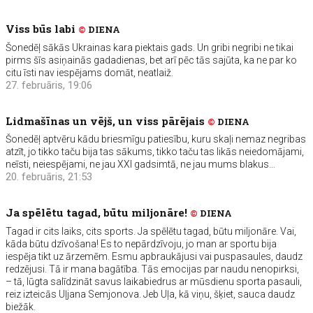
Viss būs labi
©
DIENA
Šonedēļ sākās Ukrainas kara piektais gads. Un gribi negribi ne tikai
pirms šīs asiņainās gadadienas, bet arī pēc tās sajūta, ka ne par ko
citu īsti nav iespējams domāt, neatlaiž.
27. februāris, 19:06
Lidmašīnas un vējš, un viss pārējais
©
DIENA
Šonedēļ aptvēru kādu briesmīgu patiesību, kuru skaļi nemaz negribas
atzīt, jo tikko taču bija tas sākums, tikko taču tas likās neiedomājami,
neīsti, neiespējami, ne jau XXI gadsimtā, ne jau mums blakus…
20. februāris, 21:53
Ja spēlētu tagad, būtu miljonāre!
©
DIENA
Tagad ir cits laiks, cits sports. Ja spēlētu tagad, būtu miljonāre. Vai,
kāda būtu dzīvošana! Es to nepārdzīvoju, jo man ar sportu bija
iespēja tikt uz ārzemēm. Esmu apbraukājusi vai puspasaules, daudz
redzējusi. Tā ir mana bagātība. Tās emocijas par naudu nenopirksi,
– tā, lūgta salīdzināt savus laikabiedrus ar mūsdienu sporta pasauli,
reiz izteicās Uļjana Semjonova. Jeb Uļa, kā viņu, šķiet, sauca daudz
biežāk.