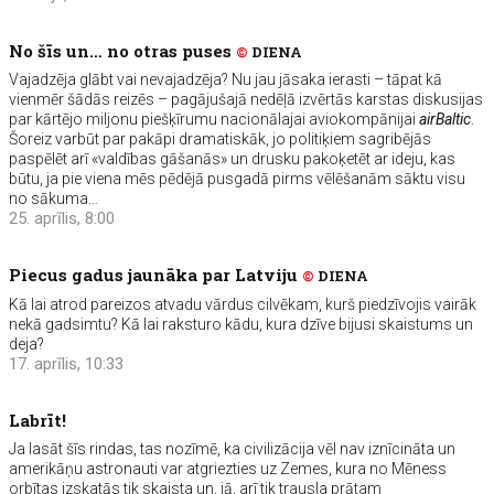
No šīs un… no otras puses
©
DIENA
Vajadzēja glābt vai nevajadzēja? Nu jau jāsaka ierasti – tāpat kā
vienmēr šādās reizēs – pagājušajā nedēļā izvērtās karstas diskusijas
par kārtējo miljonu piešķīrumu nacionālajai aviokompānijai
airBaltic
.
Šoreiz varbūt par pakāpi dramatiskāk, jo politiķiem sagribējās
paspēlēt arī «valdības gāšanās» un drusku pakoķetēt ar ideju, kas
būtu, ja pie viena mēs pēdējā pusgadā pirms vēlēšanām sāktu visu
no sākuma…
25. aprīlis, 8:00
Piecus gadus jaunāka par Latviju
©
DIENA
Kā lai atrod pareizos atvadu vārdus cilvēkam, kurš piedzīvojis vairāk
nekā gadsimtu? Kā lai raksturo kādu, kura dzīve bijusi skaistums un
deja?
17. aprīlis, 10:33
Labrīt!
Ja lasāt šīs rindas, tas nozīmē, ka civilizācija vēl nav iznīcināta un
amerikāņu astronauti var atgriezties uz Zemes, kura no Mēness
orbītas izskatās tik skaista un, jā, arī tik trausla prātam