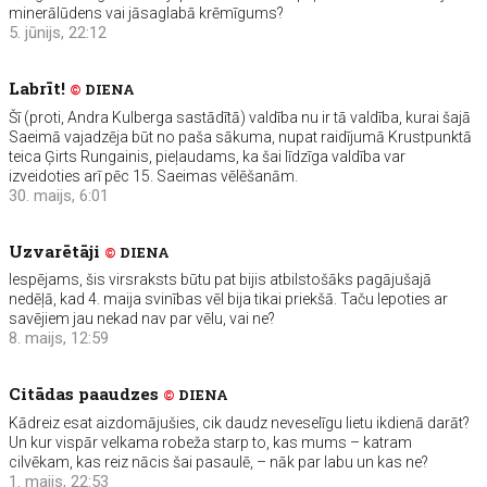
minerālūdens vai jāsaglabā krēmīgums?
5. jūnijs, 22:12
Labrīt!
©
DIENA
Šī (proti, Andra Kulberga sastādītā) valdība nu ir tā valdība, kurai šajā
Saeimā vajadzēja būt no paša sākuma, nupat raidījumā Krustpunktā
teica Ģirts Rungainis, pieļaudams, ka šai līdzīga valdība var
izveidoties arī pēc 15. Saeimas vēlēšanām.
30. maijs, 6:01
Uzvarētāji
©
DIENA
Iespējams, šis virsraksts būtu pat bijis atbilstošāks pagājušajā
nedēļā, kad 4. maija svinības vēl bija tikai priekšā. Taču lepoties ar
savējiem jau nekad nav par vēlu, vai ne?
8. maijs, 12:59
Citādas paaudzes
©
DIENA
Kādreiz esat aizdomājušies, cik daudz neveselīgu lietu ikdienā darāt?
Un kur vispār velkama robeža starp to, kas mums – katram
cilvēkam, kas reiz nācis šai pasaulē, – nāk par labu un kas ne?
1. maijs, 22:53