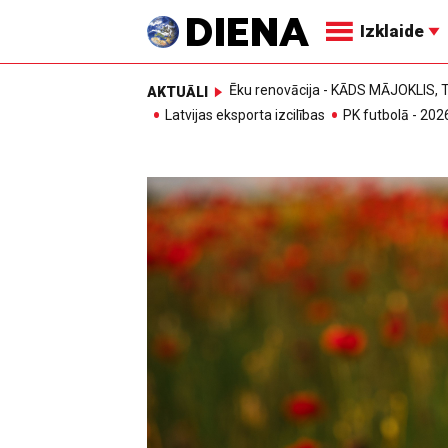
Izklaide
Ēku renovācija - KĀDS MĀJOKLIS
AKTUĀLI
Latvijas eksporta izcilības
PK futbolā - 202