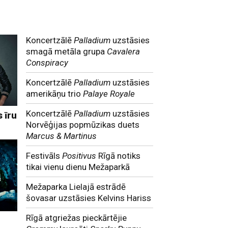
Koncertzālē
Palladium
uzstāsies
smagā metāla grupa
Cavalera
Conspiracy
Koncertzālē
Palladium
uzstāsies
amerikāņu trio
Palaye Royale
Koncertzālē
Palladium
uzstāsies
 īru
Norvēģijas popmūzikas duets
Marcus & Martinus
Festivāls
Positivus
Rīgā notiks
tikai vienu dienu Mežaparkā
Mežaparka Lielajā estrādē
šovasar uzstāsies Kelvins Hariss
Rīgā atgriežas pieckārtējie