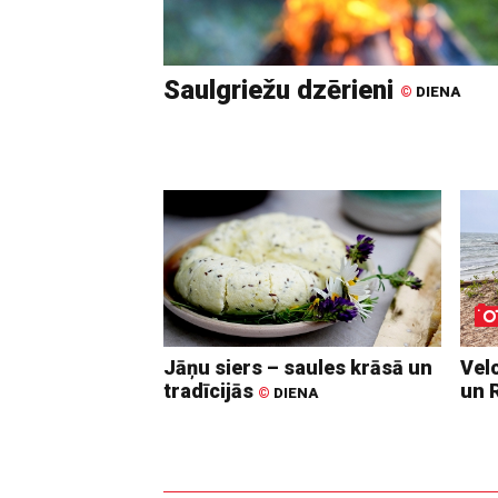
Saulgriežu dzērieni
©
DIENA
Jāņu siers – saules krāsā un
Vel
tradīcijās
un 
©
DIENA