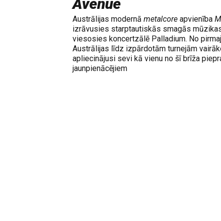
Avenue
Austrālijas modernā
metalcore
apvienība
M
izrāvusies starptautiskās smagās mūzikas a
viesosies koncertzālē Palladium. No pirm
Austrālijas līdz izpārdotām turnejām vairāk
apliecinājusi sevi kā vienu no šī brīža pie
jaunpienācējiem