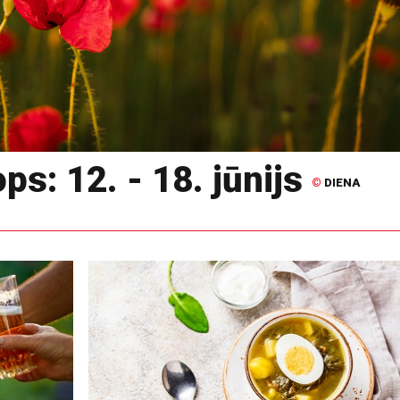
s: 12. - 18. jūnijs
©
DIENA