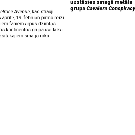
uzstāsies smagā metāla
grupa
Cavalera Conspirac
elrose Avenue
, kas strauji
pritē, 19. februārī pirmo reizi
ajiem faniem ārpus dzimtās
os kontinentos grupa īsā laikā
prasītākajiem smagā roka