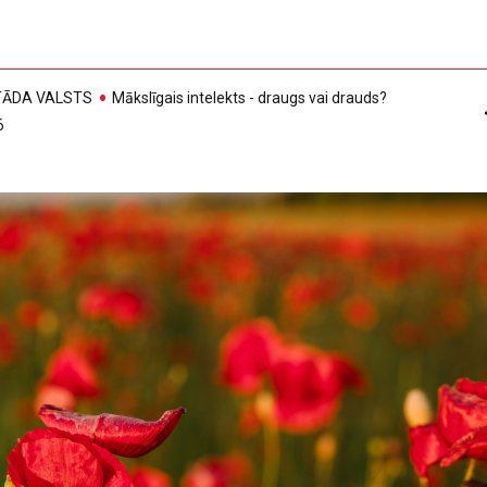
, TĀDA VALSTS
Mākslīgais intelekts - draugs vai drauds?
6