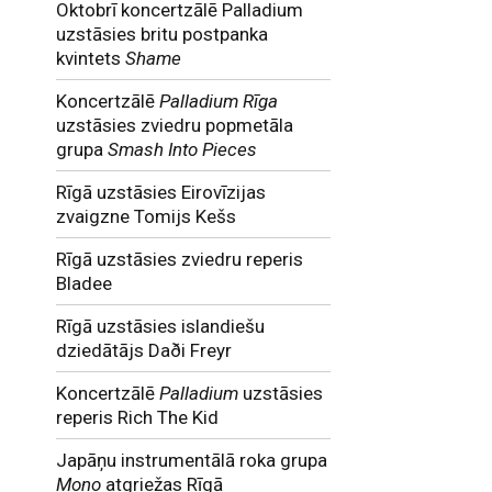
Oktobrī koncertzālē Palladium
uzstāsies britu postpanka
kvintets
Shame
Koncertzālē
Palladium Rīga
uzstāsies zviedru popmetāla
grupa
Smash Into Pieces
Rīgā uzstāsies Eirovīzijas
zvaigzne Tomijs Kešs
Rīgā uzstāsies zviedru reperis
Bladee
Rīgā uzstāsies islandiešu
dziedātājs Daði Freyr
Koncertzālē
Palladium
uzstāsies
reperis Rich The Kid
Japāņu instrumentālā roka grupa
Mono
atgriežas Rīgā