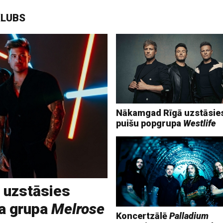
KLUBS
Nākamgad Rīgā uzstāsies
puišu popgrupa
Westlife
uzstāsies
ka grupa
Melrose
Koncertzālē
Palladium