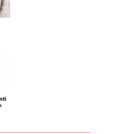
nti
A