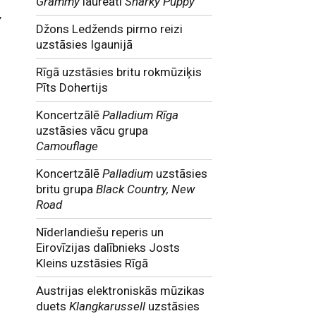
Grammy
laureāti
Snarky Puppy
y
Džons Ledžends pirmo reizi
uzstāsies Igaunijā
Rīgā uzstāsies britu rokmūziķis
Pīts Dohertijs
Koncertzālē
Palladium Rīga
uzstāsies vācu grupa
Camouflage
Koncertzālē
Palladium
uzstāsies
britu grupa
Black Country, New
Road
Nīderlandiešu reperis un
Eirovīzijas dalībnieks Josts
Kleins uzstāsies Rīgā
Austrijas elektroniskās mūzikas
duets
Klangkarussell
uzstāsies