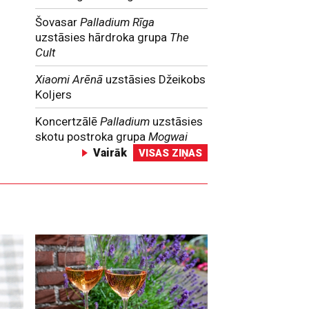
Šovasar
Palladium Rīga
uzstāsies hārdroka grupa
The
Cult
Xiaomi Arēnā
uzstāsies Džeikobs
Koljers
Koncertzālē
Palladium
uzstāsies
skotu postroka grupa
Mogwai
Vairāk
VISAS ZIŅAS