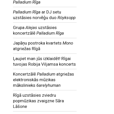
Palladium Rīga
Palladium Rīga
ar DJ setu
uzstāsies norvēģu duo
Röyksopp
Grupa
Alejas
uzstāsies
koncertzālē
Palladium Rīga
Japāņu postroka kvartets
Mono
atgriežas Rīgā
Ļaujiet man jūs izklaidēt! Rīgai
tuvojas Robija Viljamsa koncerts
Koncertzālē
Palladium
atgriežas
elektroniskās mūzikas
mākslinieks
6arelyhuman
Rīgā uzstāsies zviedru
popmūzikas zvaigzne Sāra
Lāšone