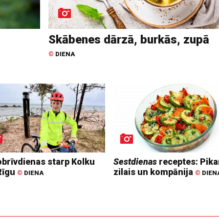
Skābenes dārzā, burkās, zupā
©
DIENA
obrīvdienas starp Kolku
Sestdienas
receptes: Pika
Rīgu
zilais un kompānija
©
DIENA
©
DIEN