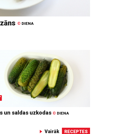
ezāns
©
DIENA
s un saldas uzkodas
©
DIENA
Vairāk
RECEPTES