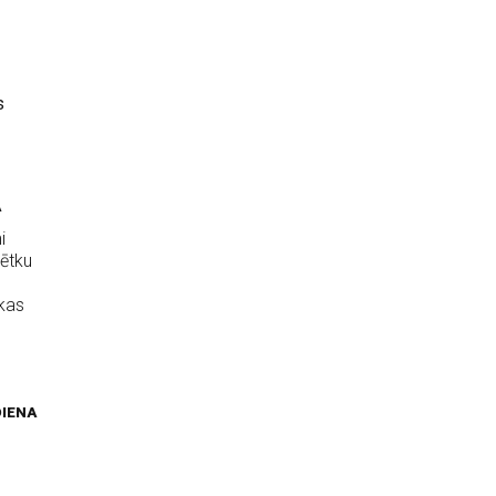
s
A
i
vētku
kas
IENA