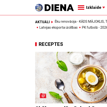
Izklaide
Ēku renovācija - KĀDS MĀJOKLIS
AKTUĀLI
Latvijas eksporta izcilības
PK futbolā - 202
RECEPTES