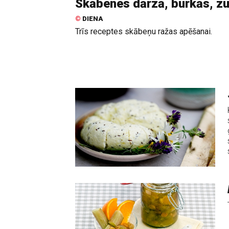
Skābenes dārzā, burkās, z
©
DIENA
Trīs receptes skābeņu ražas apēšanai.