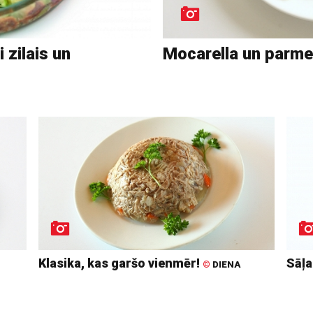
 zilais un
Mocarella un parm
Klasika, kas garšo vienmēr!
Sāļa
©
DIENA