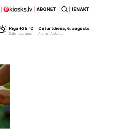
ABONĒT
IENĀKT
Rīgā +25 °C
Ceturtdiena, 6. augusts
Daļēji saulains
Aisma, Askolds