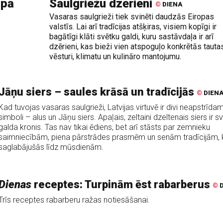
upā
Saulgriežu dzērieni
©
DIENA
Vasaras saulgrieži tiek svinēti daudzās Eiropas
valstīs. Lai arī tradīcijas atšķiras, visiem kopīgi ir
bagātīgi klāti svētku galdi, kuru sastāvdaļa ir arī
dzērieni, kas bieži vien atspoguļo konkrētās tauta
vēsturi, klimatu un kulināro mantojumu.
Jāņu siers – saules krāsā un tradīcijās
©
DIEN
Kad tuvojas vasaras saulgrieži, Latvijas virtuvē ir divi neapstrīdam
simboli – alus un Jāņu siers. Apaļais, zeltaini dzeltenais siers ir s
galda kronis. Tas nav tikai ēdiens, bet arī stāsts par zemnieku
saimniecībām, piena pārstrādes prasmēm un senām tradīcijām, 
saglabājušās līdz mūsdienām.
Dienas
receptes: Turpinām ēst rabarberus
©
D
Trīs receptes rabarberu ražas notiesāšanai.