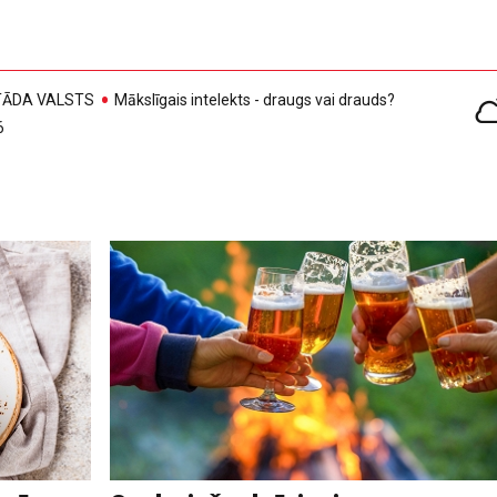
, TĀDA VALSTS
Mākslīgais intelekts - draugs vai drauds?
6