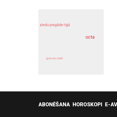
ziedu piegāde rīgā
meliorācijas darbi
octa
dziļurbums
kravu apdrošināšana
granulu katli
siltumsūknis
ABONĒŠANA
HOROSKOPI
E-AV