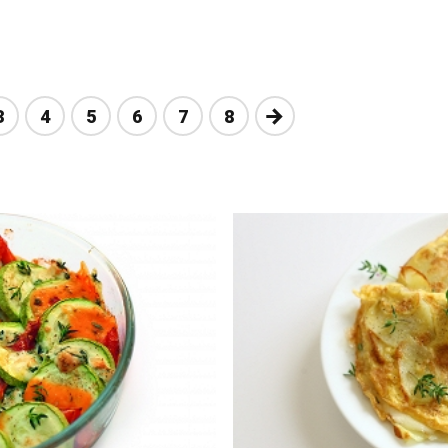
Nākošā
3
4
5
6
7
8