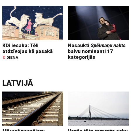
KDi iesaka: Tēli
Nosaukti
Spēlmaņu nakts
atdzīvojas kā pasakā
balvu nominanti 17
kategorijās
©
DIENA
LATVIJĀ
Mārupē pasažieru
Vanšu tilta remonta seku