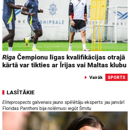
Riga
Čempionu līgas kvalifikācijas otrajā
kārtā var tikties ar Īrijas vai Maltas klubu
Vairāk
SPORTS
LASĪTĀKIE
Eliteprospects
galvenais jauno spēlētāju eksperts: jau janvārī
Floridas
Panthers
bija nolēmusi iegūt Šmitu