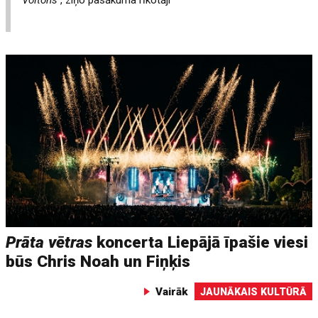
Voltons
, ziņo pasākuma rīkotāji
Prāta vētras
koncerta Liepājā īpašie viesi
būs Chris Noah un Fiņķis
Vairāk
JAUNĀKAIS KULTŪRĀ