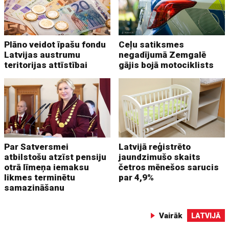
Plāno veidot īpašu fondu
Ceļu satiksmes
Latvijas austrumu
negadījumā Zemgalē
teritorijas attīstībai
gājis bojā motociklists
Par Satversmei
Latvijā reģistrēto
atbilstošu atzīst pensiju
jaundzimušo skaits
otrā līmeņa iemaksu
četros mēnešos sarucis
likmes terminētu
par 4,9%
samazināšanu
Vairāk
LATVIJĀ