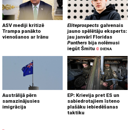
ASV mediji kritizē
Eliteprospects
galvenais
Trampa panākto
jauno spēlētāju eksperts:
vienošanos ar Irānu
jau janvārī Floridas
Panthers
bija nolēmusi
iegūt Šmitu
©
DIENA
Austrālijā pērn
EP: Krievija pret ES un
samazinājusies
sabiedrotajiem īsteno
imigrācija
plašāku iebiedēšanas
taktiku