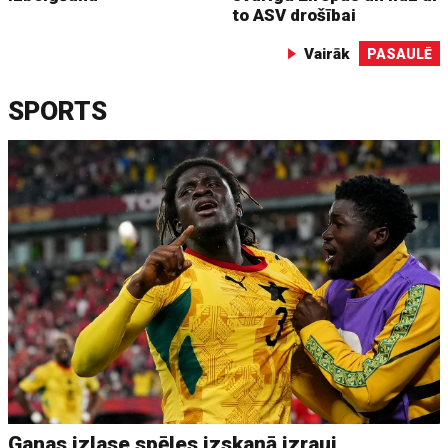
to ASV drošībai
Vairāk
PASAULĒ
SPORTS
Ganas izlase spēles izskaņā izrauj