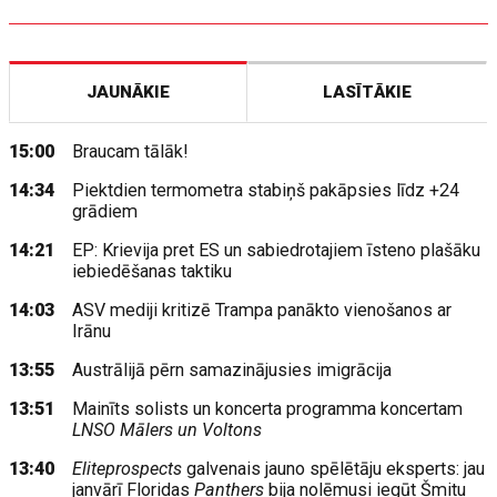
JAUNĀKIE
LASĪTĀKIE
15:00
Braucam tālāk!
14:34
Piektdien termometra stabiņš pakāpsies līdz +24
grādiem
14:21
EP: Krievija pret ES un sabiedrotajiem īsteno plašāku
iebiedēšanas taktiku
14:03
ASV mediji kritizē Trampa panākto vienošanos ar
Irānu
13:55
Austrālijā pērn samazinājusies imigrācija
13:51
Mainīts solists un koncerta programma koncertam
LNSO Mālers un Voltons
13:40
Eliteprospects
galvenais jauno spēlētāju eksperts: jau
janvārī Floridas
Panthers
bija nolēmusi iegūt Šmitu