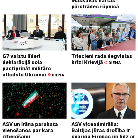
Maskavas naftas
pārstrādes rūpnīcā
G7 valstu līderi
Triecieni rada degvielas
deklarācijā sola
krīzi Krievijā
©
DIENA
pastiprināt militāro
atbalstu Ukrainai
©
DIENA
ASV un Irāna paraksta
ASV viceadmirālis:
vienošanos par kara
Baltijas jūras drošība ir
izbeigšanu
svarīga Eiropas un līdz ar