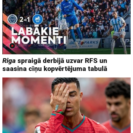
Riga
spraigā derbijā uzvar RFS un
saasina cīņu kopvērtējuma tabulā