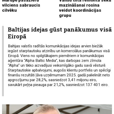
vilciens sabraucis
mazināšanai rosina
cilvēku
veidot koordinācijas
grupu
Baltijas idejas gūst panākumus visā
Eiropā
Baltijas valstīs radītās komunikācijas idejas arvien biežāk
iegūst starptautisku atzinību un komerciālus panākumus visā
Eiropā. Viens no spilgtākajiem piemēriem ir komunikācijas
aģentūra “Alpha Baltic Media”, kas darbojas zem zīmola
“Alpha” un tikko aizvadījusi veiksmīgāko gadu savā vēsturē.
Starptautiskie apbalvojumi, augošs klientu portfelis un spēcīgi
finanšu rezultāti ļāva uzņēmumam 2025. gadā palielināt neto
apgrozījumu par 28,2%, sasniedzot 3,41 miljonu eiro,
savukārt peļņa pieauga par 21,2%, sasniedzot 137 401 eiro.