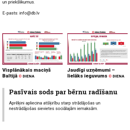
un priekšlikumus.
E-pasts:
info@db.lv
Visplānākais maciņš
Jaudīgi uzņēmumi –
Baltijā
lielāks ieguvums
©
DIENA
©
DIENA
Pasīvais sods par bērnu radīšanu
Aprēķini apliecina atšķirību starp strādājošas un
nestrādājošas sievietes sociālajām iemaksām.