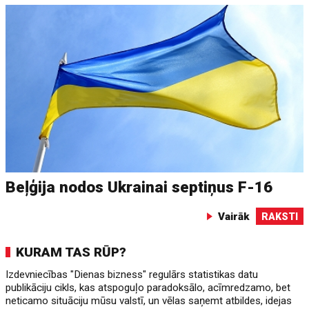
Beļģija nodos Ukrainai septiņus F-16
Vairāk
RAKSTI
KURAM TAS RŪP?
Izdevniecības "Dienas bizness" regulārs statistikas datu
publikāciju cikls, kas atspoguļo paradoksālo, acīmredzamo, bet
neticamo situāciju mūsu valstī, un vēlas saņemt atbildes, idejas