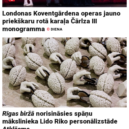
Londonas Koventgārdena operas jauno
priekškaru rotā karaļa Čārlza III
monogramma
©
DIENA
Rīgas biržā
norisināsies spāņu
mākslinieka Lido Riko personālizstāde