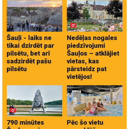
Šauļi - laiks ne
Nedēļas nogales
tikai dzirdēt par
piedzīvojumi
pilsētu, bet arī
Šauļos – atklājiet
sadzirdēt pašu
vietas, kas
pilsētu
pārsteidz pat
vietējos!
790 minūtes
Pēc šo vietu