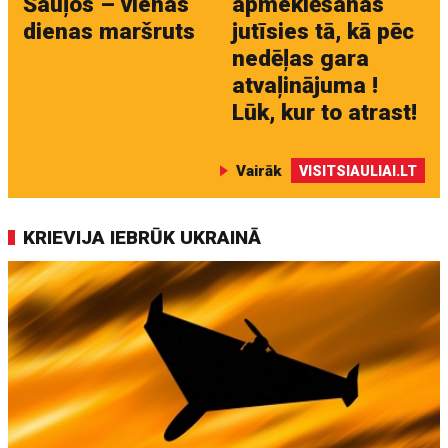
Šauļos – vienas
apmeklēšanas
dienas maršruts
jutīsies tā, kā pēc
nedēļas gara
atvaļinājuma !
Lūk, kur to atrast!
Vairāk
VISITSIAULIAI.LT
KRIEVIJA IEBRŪK UKRAINĀ