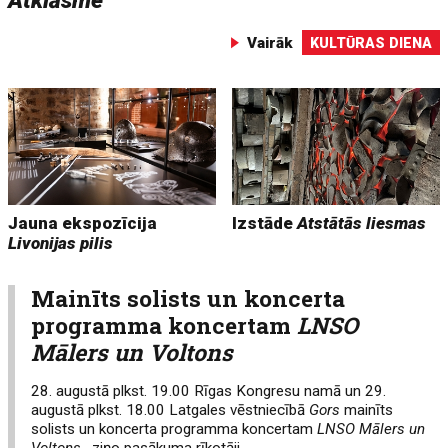
Atklāsme
Vairāk
KULTŪRAS DIENA
Jauna ekspozīcija
Izstāde
Atstātās liesmas
Livonijas pilis
Mainīts solists un koncerta
programma koncertam
LNSO
Mālers un Voltons
28. augustā plkst. 19.00 Rīgas Kongresu namā un 29.
augustā plkst. 18.00 Latgales vēstniecībā
Gors
mainīts
solists un koncerta programma koncertam
LNSO Mālers un