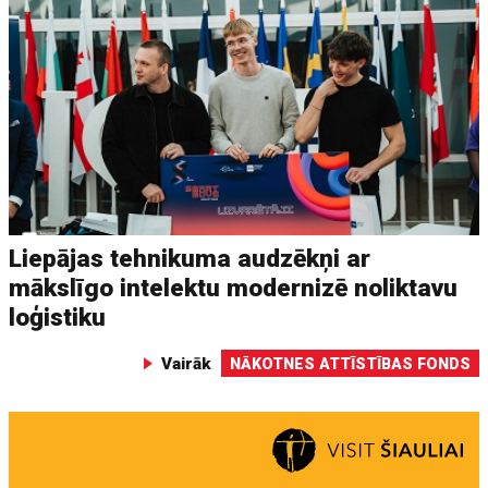
Liepājas tehnikuma audzēkņi ar
mākslīgo intelektu modernizē noliktavu
loģistiku
Vairāk
NĀKOTNES ATTĪSTĪBAS FONDS