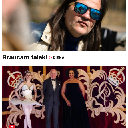
Braucam tālāk!
©
DIENA