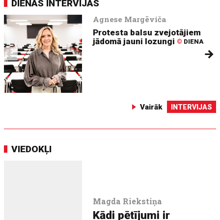
DIENAS INTERVIJAS
Agnese Margēviča
Protesta balsu zvejotājiem
jādomā jauni lozungi
©
DIENA
Vairāk
INTERVIJAS
VIEDOKĻI
Magda Riekstiņa
Kādi pētījumi ir