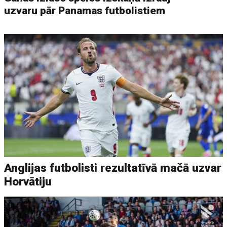
uzvaru pār Panamas futbolistiem
Anglijas futbolisti rezultatīvā mačā uzvar
Horvātiju