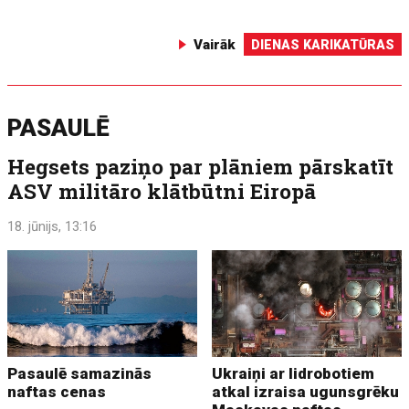
Vairāk
DIENAS KARIKATŪRAS
PASAULĒ
Hegsets paziņo par plāniem pārskatīt
ASV militāro klātbūtni Eiropā
18. jūnijs, 13:16
Pasaulē samazinās
Ukraiņi ar lidrobotiem
naftas cenas
atkal izraisa ugunsgrēku