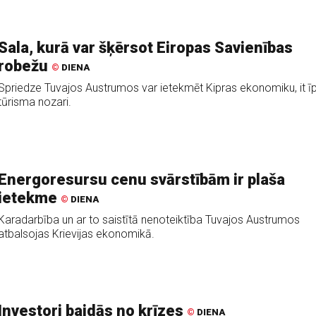
Sala, kurā var šķērsot Eiropas Savienības
robežu
©
DIENA
Spriedze Tuvajos Austrumos var ietekmēt Kipras ekonomiku, it ī
tūrisma nozari.
Energoresursu cenu svārstībām ir plaša
ietekme
©
DIENA
Karadarbība un ar to saistītā nenoteiktība Tuvajos Austrumos
atbalsojas Krievijas ekonomikā.
Investori baidās no krīzes
©
DIENA