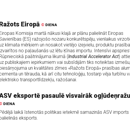
Ražots Eiropā
©
DIENA
Eiropas Komisija martā nākusi klajā ar plānu palielināt Eiropas
Savienības (ES) ražojošo nozaru konkurētspēju, vienlaikus virzot
uz klimata mērķiem un nosakot vietējo izejvielu, produktu prasības
izvairītos no paļaušanās uz lētu Ķīnas importu. Intensīvi apspries
Rūpnieciskā paātrinājuma likumā (
Industrial Accelerator Act
) atti
uz publiskajiem iepirkumiem vai subsīdijām tiks noteiktas izmešu
piesārņojuma un kvalitātes zīmes «Ražots Eiropā» prasības alumī
cementa un tērauda, kā arī citu tehnoloģiju, tostarp vēja turbīnu v
elektrisko transportlīdzekļu, ražošanai.
ASV eksportē pasaulē visvairāk ogļūdeņraž
©
DIENA
Pēdējā laikā īstenotās politikas ietekmē samazinās ASV imports
palielinās eksports.