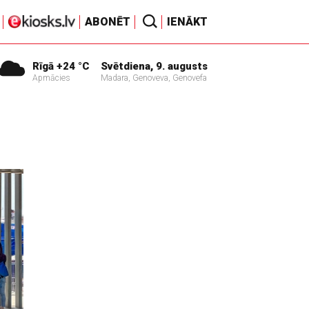
ABONĒT
IENĀKT
Rīgā +24 °C
Svētdiena, 9. augusts
Apmācies
Madara, Genoveva, Genovefa