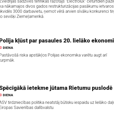
Zviedrijas sadzīves tehnikas ražotājs "Electrolux" ceturtdien pazi
ka nākamajos divos gados restrukturizācijas pasākumu ietvaros
likvidēs 3000 darbavietu, ņemot vērā arvien sīvāku konkurenci tir
jo sevišķi Ziemeļamerikā.
Polija kļūst par pasaules 20. lielāko ekonom
©
DIENA
Pastāvošā riska apstākļos Polijas ekonomika varētu augt arī
turpmāk.
Spēcīgākā ietekme jūtama Rietumu puslodē
©
DIENA
ASV tirdzniecības politika neatstāj būtisku iespaidu uz lielāko daļ
Eiropas Savienības dalībvalstu.