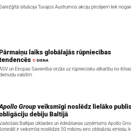
Sarežģītā situācija Tuvajos Austrumos akciju pircējiem liek nogaid
Pārmaiņu laiks globālajās rūpniecības
tendencēs
©
DIENA
ASV un Eiropas Savienība virzās uz rūpniecisku atkarību no Ķīna
dienvidu valstīm.
Apollo Group
veiksmīgi noslēdz lielāko publi
obligāciju debiju Baltijā
Vadošais Baltijas izklaides un ēdināšanas uzņēmums Apollo Gro
šonedēļ ir veiksmīgi noslēdzis 50 miljonu eiro obligāciju emisiju, k