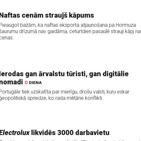
Naftas cenām straujš kāpums
Pieaugot bažām, ka naftas eksporta atjaunošana pa Hormuza
šaurumu drīzumā nav gaidāma, ceturtdien pasaulē strauji kāpj na
cenas.
Ierodas gan ārvalstu tūristi, gan digitālie
nomadi
©
DIENA
Portugāle tiek uzskatīta par mierīgu, drošu valsti, kuru eskar
ģeopolitiskā spriedze, ko rada militārie konflikti.
Electrolux
likvidēs 3000 darbavietu