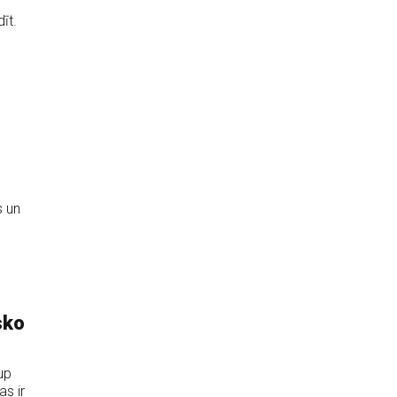
īt.
s un
sko
up
as ir