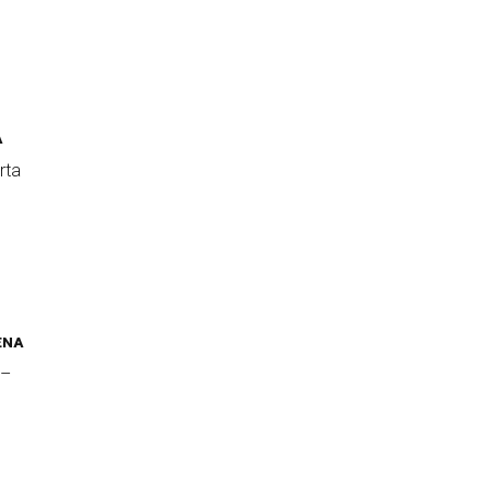
A
rta
ENA
 –