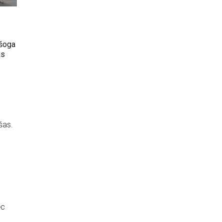
 šoga
as
šas.
ēc