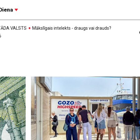
Diena
, TĀDA VALSTS
Mākslīgais intelekts - draugs vai drauds?
6