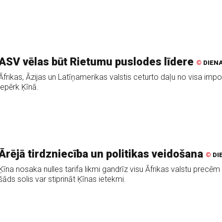
ASV vēlas būt Rietumu puslodes līdere
©
DIEN
Āfrikas, Āzijas un Latīņamerikas valstis ceturto daļu no visa impo
iepērk Ķīnā.
Ārējā tirdzniecība un politikas veidošana
©
DI
Ķīna nosaka nulles tarifa likmi gandrīz visu Āfrikas valstu precēm
šāds solis var stiprināt Ķīnas ietekmi.