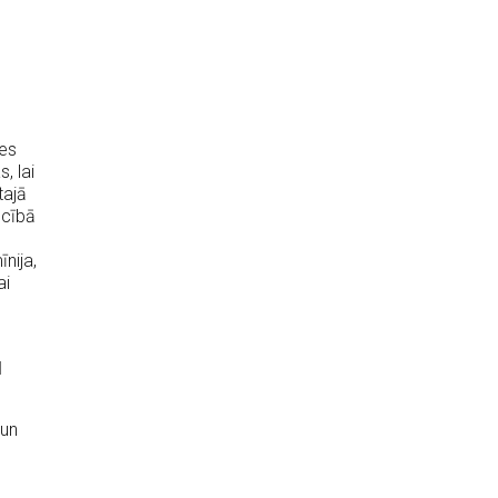
ies
, lai
tajā
ecībā
,
nija,
ai
u
 un