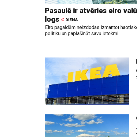
Pasaulē ir atvēries eiro val
logs
©
DIENA
Eiro pagaidām neizdodas izmantot haotis
politiku un paplašināt savu ietekmi.