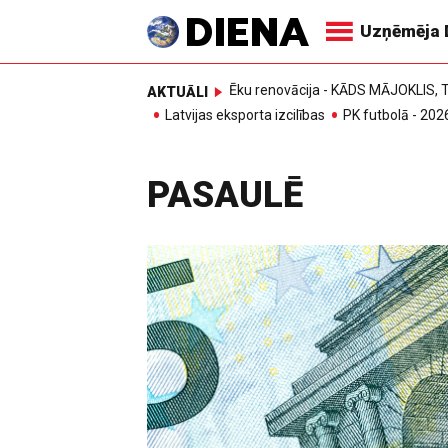
Uzņēmēja 
Ēku renovācija - KĀDS MĀJOKLIS
AKTUĀLI
Latvijas eksporta izcilības
PK futbolā - 202
PASAULĒ