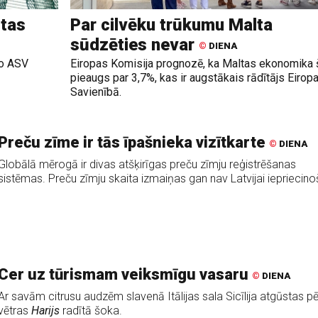
ūtas
Par cilvēku trūkumu Malta
sūdzēties nevar
©
DIENA
ko ASV
Eiropas Komisija prognozē, ka Maltas ekonomika
pieaugs par 3,7%, kas ir augstākais rādītājs Eirop
Savienībā.
Preču zīme ir tās īpašnieka vizītkarte
©
DIENA
Globālā mērogā ir divas atšķirīgas preču zīmju reģistrēšanas
sistēmas. Preču zīmju skaita izmaiņas gan nav Latvijai iepriecino
Cer uz tūrismam veiksmīgu vasaru
©
DIENA
Ar savām citrusu audzēm slavenā Itālijas sala Sicīlija atgūstas p
vētras
Harijs
radītā šoka.