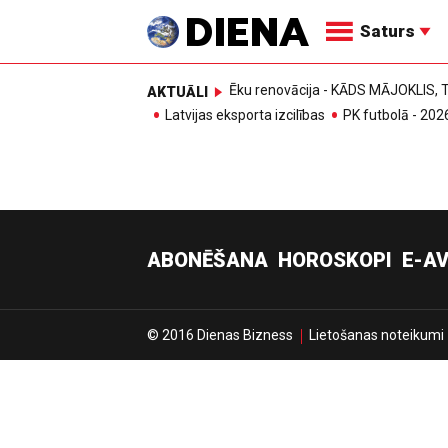
Saturs
Ēku renovācija - KĀDS MĀJOKLIS
AKTUĀLI
Latvijas eksporta izcilības
PK futbolā - 202
ABONĒŠANA
HOROSKOPI
E-AV
© 2016 Dienas Bizness
Lietošanas noteikumi