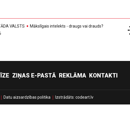
, TĀDA VALSTS
Mākslīgais intelekts - draugs vai drauds?
6
ĪZE
ZIŅAS E-PASTĀ
REKLĀMA
KONTAKTI
Datu aizsardzības politika
Izstrādāts:
codeart.lv