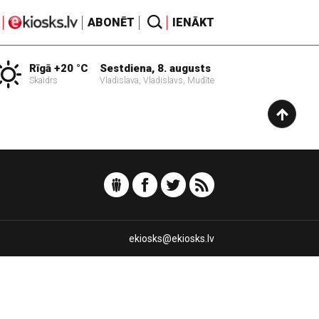
ABONĒT
IENĀKT
Rīgā +20 °C
Sestdiena, 8. augusts
Skaidrs
Vladislava, Vladislavs, Mudīte
ekiosks@ekiosks.lv