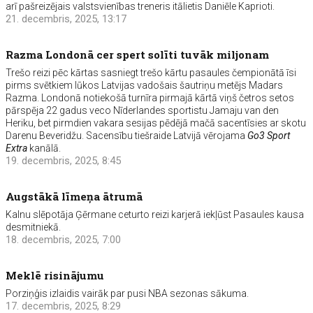
arī pašreizējais valstsvienības treneris itālietis Daniēle Kaprioti.
21. decembris, 2025, 13:17
Razma Londonā cer spert solīti tuvāk miljonam
Trešo reizi pēc kārtas sasniegt trešo kārtu pasaules čempionātā īsi
pirms svētkiem lūkos Latvijas vadošais šautriņu metējs Madars
Razma. Londonā notiekošā turnīra pirmajā kārtā viņš četros setos
pārspēja 22 gadus veco Nīderlandes sportistu Jamaju van den
Heriku, bet pirmdien vakara sesijas pēdējā mačā sacentīsies ar skotu
Darenu Beveridžu. Sacensību tiešraide Latvijā vērojama
Go3 Sport
Extra
kanālā.
19. decembris, 2025, 8:45
Augstākā līmeņa ātrumā
Kalnu slēpotāja Ģērmane ceturto reizi karjerā iekļūst Pasaules kausa
desmitniekā.
18. decembris, 2025, 7:00
Meklē risinājumu
Porziņģis izlaidis vairāk par pusi NBA sezonas sākuma.
17. decembris, 2025, 8:29