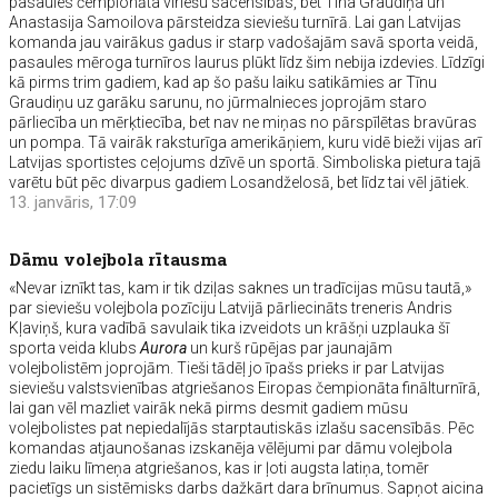
pasaules čempionāta vīriešu sacensībās, bet Tīna Graudiņa un
Anastasija Samoilova pārsteidza sieviešu turnīrā. Lai gan Latvijas
komanda jau vairākus gadus ir starp vadošajām savā sporta veidā,
pasaules mēroga turnīros laurus plūkt līdz šim nebija izdevies. Līdzīgi
kā pirms trim gadiem, kad ap šo pašu laiku satikāmies ar Tīnu
Graudiņu uz garāku sarunu, no jūrmalnieces joprojām staro
pārliecība un mērķtiecība, bet nav ne miņas no pārspīlētas bravūras
un pompa. Tā vairāk raksturīga amerikāņiem, kuru vidē bieži vijas arī
Latvijas sportistes ceļojums dzīvē un sportā. Simboliska pietura tajā
varētu būt pēc divarpus gadiem Losandželosā, bet līdz tai vēl jātiek.
13. janvāris, 17:09
Dāmu volejbola rītausma
«Nevar iznīkt tas, kam ir tik dziļas saknes un tradīcijas mūsu tautā,»
par sieviešu volejbola pozīciju Latvijā pārliecināts treneris Andris
Kļaviņš, kura vadībā savulaik tika izveidots un krāšņi uzplauka šī
sporta veida klubs
Aurora
un kurš rūpējas par jaunajām
volejbolistēm joprojām. Tieši tādēļ jo īpašs prieks ir par Latvijas
sieviešu valstsvienības atgriešanos Eiropas čempionāta finālturnīrā,
lai gan vēl mazliet vairāk nekā pirms desmit gadiem mūsu
volejbolistes pat nepiedalījās starptautiskās izlašu sacensībās. Pēc
komandas atjaunošanas izskanēja vēlējumi par dāmu volejbola
ziedu laiku līmeņa atgriešanos, kas ir ļoti augsta latiņa, tomēr
pacietīgs un sistēmisks darbs dažkārt dara brīnumus. Sapņot aicina