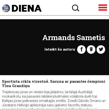
Armands Sametis
Ieteikt šo autoru
Sportista cikla virsotnē. Saruna ar pasaules čempioni
Tīnu Graudiņu
Trejdeviņas jūras un okeāni bija jāšķērso, lai tālajā Austrālijā
noskaidrotu, ka pasaules labākie pludmales volejbola dueti top
Baltijas jūras piekrastes smalkajās smiltīs. Zviedri Dāvids Omans un
Jūnatans Hellvigs apliecināja savu galveno favorītu statusu