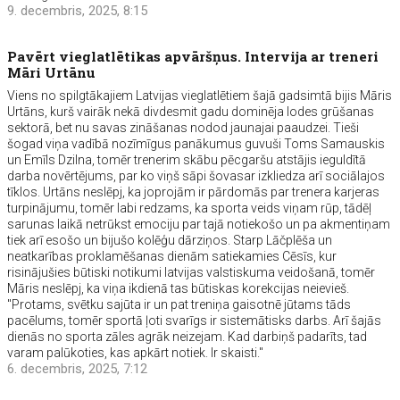
9. decembris, 2025, 8:15
Pavērt vieglatlētikas apvāršņus. Intervija ar treneri
Māri Urtānu
Viens no spilgtākajiem Latvijas vieglatlētiem šajā gadsimtā bijis Māris
Urtāns, kurš vairāk nekā divdesmit gadu dominēja lodes grūšanas
sektorā, bet nu savas zināšanas nodod jaunajai paaudzei. Tieši
šogad viņa vadībā nozīmīgus panākumus guvuši Toms Samauskis
un Emīls Dzilna, tomēr trenerim skābu pēcgaršu atstājis ieguldītā
darba novērtējums, par ko viņš sāpi šovasar izkliedza arī sociālajos
tīklos. Urtāns neslēpj, ka joprojām ir pārdomās par trenera karjeras
turpinājumu, tomēr labi redzams, ka sporta veids viņam rūp, tādēļ
sarunas laikā netrūkst emociju par tajā notiekošo un pa akmentiņam
tiek arī esošo un bijušo kolēģu dārziņos. Starp Lāčplēša un
neatkarības proklamēšanas dienām satiekamies Cēsīs, kur
risinājušies būtiski notikumi latvijas valstiskuma veidošanā, tomēr
Māris neslēpj, ka viņa ikdienā tas būtiskas korekcijas neievieš.
"Protams, svētku sajūta ir un pat treniņa gaisotnē jūtams tāds
pacēlums, tomēr sportā ļoti svarīgs ir sistemātisks darbs. Arī šajās
dienās no sporta zāles agrāk neizejam. Kad darbiņš padarīts, tad
varam palūkoties, kas apkārt notiek. Ir skaisti."
6. decembris, 2025, 7:12