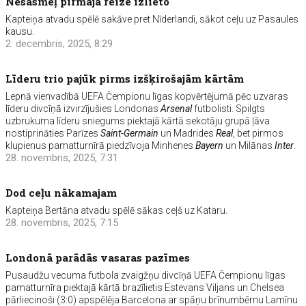
Nesasmeļ pirmajā reizē izlieto
Kapteiņa atvadu spēlē sakāve pret Nīderlandi, sākot ceļu uz Pasaules
kausu.
2. decembris, 2025, 8:29
Līderu trio pajūk pirms izšķirošajām kārtām
Lepnā vienvadībā UEFA Čempionu līgas kopvērtējumā pēc uzvaras
līderu divcīņā izvirzījušies Londonas
Arsenal
futbolisti. Spilgts
uzbrukuma līderu sniegums piektajā kārtā sekotāju grupā ļāva
nostiprināties Parīzes
Saint-Germain
un Madrides
Real
, bet pirmos
klupienus pamatturnīrā piedzīvoja Minhenes
Bayern
un Milānas
Inter
.
28. novembris, 2025, 7:31
Dod ceļu nākamajam
Kapteiņa Bertāna atvadu spēlē sākas ceļš uz Kataru.
28. novembris, 2025, 7:15
Londonā parādās vasaras pazīmes
Pusaudžu vecuma futbola zvaigžņu divcīņā UEFA Čempionu līgas
pamatturnīra piektajā kārtā brazīlietis Estevans Viljans un Chelsea
pārliecinoši (3:0) apspēlēja Barcelona ar spāņu brīnumbērnu Lamīnu