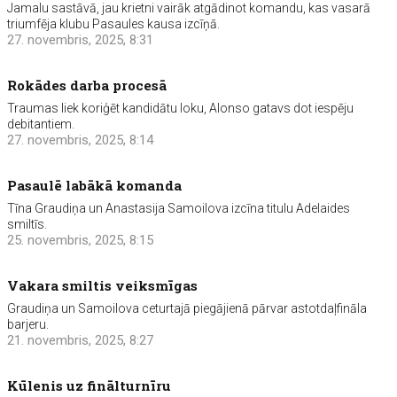
Jamalu sastāvā, jau krietni vairāk atgādinot komandu, kas vasarā
triumfēja klubu Pasaules kausa izcīņā.
27. novembris, 2025, 8:31
Rokādes darba procesā
Traumas liek koriģēt kandidātu loku, Alonso gatavs dot iespēju
debitantiem.
27. novembris, 2025, 8:14
Pasaulē labākā komanda
Tīna Graudiņa un Anastasija Samoilova izcīna titulu Adelaides
smiltīs.
25. novembris, 2025, 8:15
Vakara smiltis veiksmīgas
Graudiņa un Samoilova ceturtajā piegājienā pārvar astotdaļfināla
barjeru.
21. novembris, 2025, 8:27
Kūlenis uz finālturnīru