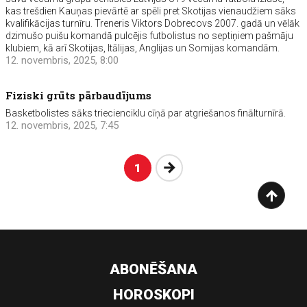
kas trešdien Kauņas pievārtē ar spēli pret Skotijas vienaudžiem sāks
kvalifikācijas turnīru. Treneris Viktors Dobrecovs 2007. gadā un vēlāk
dzimušo puišu komandā pulcējis futbolistus no septiņiem pašmāju
klubiem, kā arī Skotijas, Itālijas, Anglijas un Somijas komandām.
12. novembris, 2025, 8:00
Fiziski grūts pārbaudījums
Basketbolistes sāks triecienciklu cīņā par atgriešanos finālturnīrā.
12. novembris, 2025, 7:45
Nākošā
1
ABONĒŠANA
HOROSKOPI