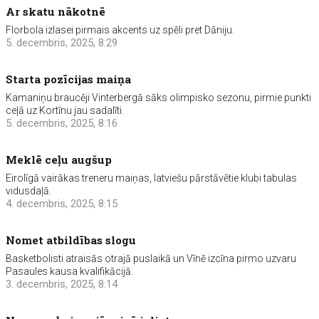
Ar skatu nākotnē
Florbola izlasei pirmais akcents uz spēli pret Dāniju.
5. decembris, 2025, 8:29
Starta pozīcijas maiņa
Kamaniņu braucēji Vinterbergā sāks olimpisko sezonu, pirmie punkti
ceļā uz Kortīnu jau sadalīti.
5. decembris, 2025, 8:16
Meklē ceļu augšup
Eirolīgā vairākas treneru maiņas, latviešu pārstāvētie klubi tabulas
vidusdaļā.
4. decembris, 2025, 8:15
Nomet atbildības slogu
Basketbolisti atraisās otrajā puslaikā un Vīnē izcīna pirmo uzvaru
Pasaules kausa kvalifikācijā.
3. decembris, 2025, 8:14