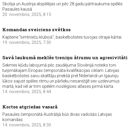
Skotija un Austrija atspēlējas un pēc 28 gadu pārtraukuma spēlēs
Pasaules kausā
20. novembris, 2025, 8:15
Komandas sveiciens svētkos
Kapteine "simtnieču klubiņā", basketbolistes tuvojas otrajai kārtai.
19. novembris, 2025, 7:30
Savā laukumā meklēs treniņu ātrumu un agresivitāti
Sekmes kļūdu labojumā pēc zaudējuma Slovēnijā noteiks toni
turpmākajam Eiropas čempionāta kvalifikācijas ciklam. Latvijas
basketbolistes savu skatītāju priekšā pret Nīderlandi un Igauniju
lūkos sajust spēles ritmu un pārlieku nesarežģīt sev uzdevumus
martā, kad vēl ar trim spēlēm noslēgsies atlases pirmā kārta.
14. novembris, 2025, 8:44
Kortos atgriežas vasarā
Pasaules čempionātā Austrālijā būs divas vadošās Latvijas
komandas.
14. novembris, 2025, 8:30