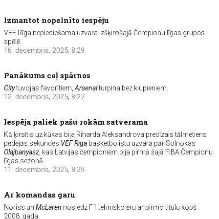
Izmantot nopelnīto iespēju
VEF Rīga nepieciešama uzvara izšķirošajā Čempionu līgas grupas
spēlē.
16. decembris, 2025, 8:29
Panākums ceļ spārnos
City
tuvojas favorītiem,
Arsenal
turpina bez klupieniem.
12. decembris, 2025, 8:27
Iespēja paliek pašu rokām satverama
Kā ķirsītis uz kūkas bija Riharda Aleksandrova precīzais tālmetiens
pēdējās sekundēs
VEF Rīga
basketbolistu uzvarā pār Solnokas
Olajbanyasz
, kas Latvijas čempioniem bija pirmā šajā FIBA Čempionu
līgas sezonā.
11. decembris, 2025, 8:29
Ar komandas garu
Noriss un
McLaren
noslēdz F1 tehnisko ēru ar pirmo titulu kopš
2008. gada.