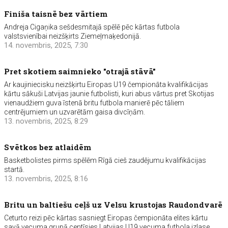
Finiša taisnē bez vārtiem
Andreja Cigaņika sešdesmitajā spēlē pēc kārtas futbola
valstsvienībai neizšķirts Ziemeļmaķedonijā.
14. novembris, 2025, 7:30
Pret skotiem saimnieko "otrajā stāvā"
Ar kaujiniecisku neizšķirtu Eiropas U19 čempionāta kvalifikācijas
kārtu sākuši Latvijas jaunie futbolisti, kuri abus vārtus pret Skotijas
vienaudžiem guva īstenā britu futbola manierē pēc tāliem
centrējumiem un uzvarētām gaisa divcīņām.
13. novembris, 2025, 8:29
Svētkos bez atlaidēm
Basketbolistes pirms spēlēm Rīgā cieš zaudējumu kvalifikācijas
startā.
13. novembris, 2025, 8:16
Britu un baltiešu ceļš uz Velsu krustojas Raudondvarē
Ceturto reizi pēc kārtas sasniegt Eiropas čempionāta elites kārtu
savā vecuma grupā centīsies Latvijas U19 vecuma futbola izlase,