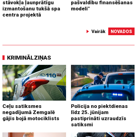
stāvokļa ļaunprātīgu
pašvaldību finansēšanas
izmantošanu tukšā spa
modeli"
centra projektā
Vairāk
NOVADOS
KRIMINĀLZIŅAS
Ceļu satiksmes
Policija no piektdienas
negadījumā Zemgalē
līdz 25. jūnijam
gājis bojā motociklists
pastiprināti uzraudzīs
satiksmi