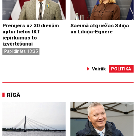
Premjers uz 30 dienām
Saeimā atgriežas Siliņa
aptur lielos IKT
un Lībiņa-Egnere
iepirkumus to
izvērtēšanai
Papildināts 13:35
Vairāk
POLITIKA
RĪGĀ