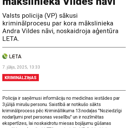
mākslinieka Vildes nāvi
Valsts policija (VP) sākusi
kriminālprocesu par kora mākslinieka
Andra Vildes nāvi, noskaidroja aģentūra
LETA.
7. jūlijs, 2025, 13:33
KRIMINĀLZIŅAS
Policija ir saņēmusi informāciju no medicīnas iestādes par
3.jūlijā mirušu personu. Saistībā ar notikušo sākts
kriminālprocess pēc Krimināllikuma 13.nodaļas "Noziedzīgi
nodarījumi pret personas veselību" un ir nozīmētas
ekspertīzes, lai noskaidrotu miesas bojājumu gūšanas