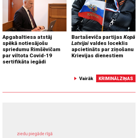
Apgabaltiesa atstāj
Bartaševiča partijas
Kopā
spēkā notiesājošu
Latvijai
valdes loceklis
spriedumu Rimšēvičam
apcietināts par ziņošanu
par viltota Covid-19
Krievijas dienestiem
sertifikāta iegādi
Vairāk
KRIMINĀLZIŅAS
ziedu piegāde rīgā