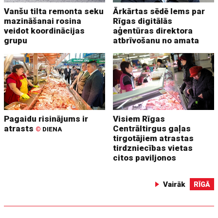
Vanšu tilta remonta seku
Ārkārtas sēdē lems par
mazināšanai rosina
Rīgas digitālās
veidot koordinācijas
aģentūras direktora
grupu
atbrīvošanu no amata
Pagaidu risinājums ir
Visiem Rīgas
atrasts
Centrāltirgus gaļas
©
DIENA
tirgotājiem atrastas
tirdzniecības vietas
citos paviljonos
Vairāk
RĪGĀ