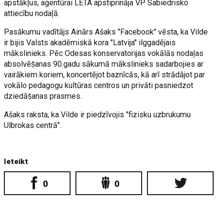
apstākļus, aģentūrai LETA apstiprināja VP Sabiedrisko
attiecību nodaļā.
Pasākumu vadītājs Ainārs Ašaks "Facebook" vēsta, ka Vilde
ir bijis Valsts akadēmiskā kora "Latvija" ilggadējais
mākslinieks. Pēc Odesas konservatorijas vokālās nodaļas
absolvēṣ̌anas 90.gadu sākumā mākslinieks sadarbojies ar
vairākiem koriem, koncertējot baznīcās, kā arī strādājot par
vokālo pedagogu kultūras centros un privāti pasniedzot
dziedāṣ̌anas prasmes.
Ašaks raksta, ka Vilde ir piedzīvojis "fizisku uzbrukumu
Ulbrokas centrā".
Ieteikt
0
0