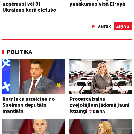
uzņēmusi vēl 31
panākumus visā Eiropā
Ukrainas karā cietušo
Vairāk
ZIŅAS
POLITIKA
Ratnieks atteicies no
Protesta balsu
Saeimas deputāta
zvejotājiem jādomā jauni
mandāta
lozungi
©
DIENA