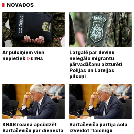
NOVADOS
Ar pulciņiem vien
Latgalē par deviņu
nepietiek
nelegālo migrantu
©
DIENA
pārvadāšanu aizturēti
Polijas un Latvijas
pilsoņi
KNAB rosina apsūdzēt
Bartaševiča partija sola
Bartaševiču par dienesta
izveidot "taisnīgu