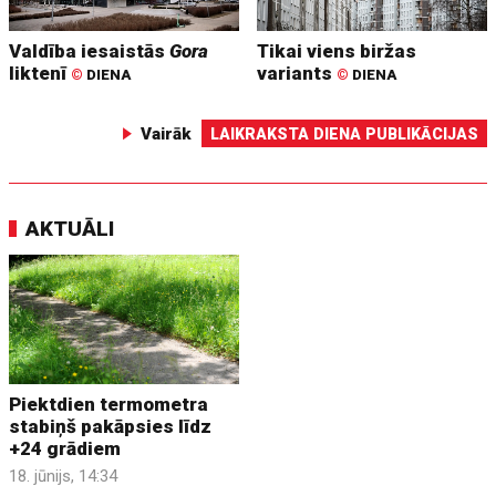
Valdība iesaistās
Gora
Tikai viens biržas
liktenī
variants
©
DIENA
©
DIENA
Vairāk
LAIKRAKSTA DIENA PUBLIKĀCIJAS
AKTUĀLI
Piektdien termometra
stabiņš pakāpsies līdz
+24 grādiem
18. jūnijs, 14:34