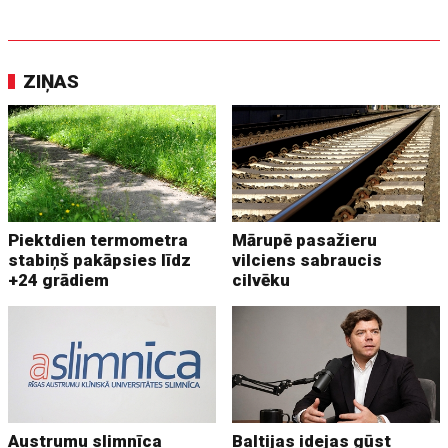
ZIŅAS
Piektdien termometra
Mārupē pasažieru
stabiņš pakāpsies līdz
vilciens sabraucis
+24 grādiem
cilvēku
Austrumu slimnīca
Baltijas idejas gūst