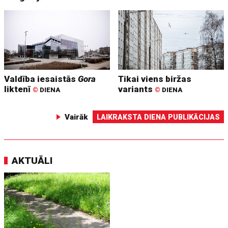
Valdība iesaistās
Gora
Tikai viens biržas
liktenī
variants
©
DIENA
©
DIENA
Vairāk
LAIKRAKSTA DIENA PUBLIKĀCIJAS
AKTUĀLI