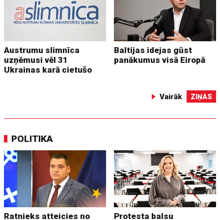
Austrumu slimnīca
Baltijas idejas gūst
uzņēmusi vēl 31
panākumus visā Eiropā
Ukrainas karā cietušo
Vairāk
ZIŅAS
POLITIKA
Ratnieks atteicies no
Protesta balsu