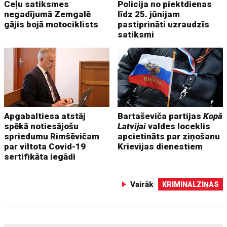
Ceļu satiksmes
Policija no piektdienas
negadījumā Zemgalē
līdz 25. jūnijam
gājis bojā motociklists
pastiprināti uzraudzīs
satiksmi
Apgabaltiesa atstāj
Bartaševiča partijas
Kopā
spēkā notiesājošu
Latvijai
valdes loceklis
spriedumu Rimšēvičam
apcietināts par ziņošanu
par viltota Covid-19
Krievijas dienestiem
sertifikāta iegādi
Vairāk
KRIMINĀLZIŅAS