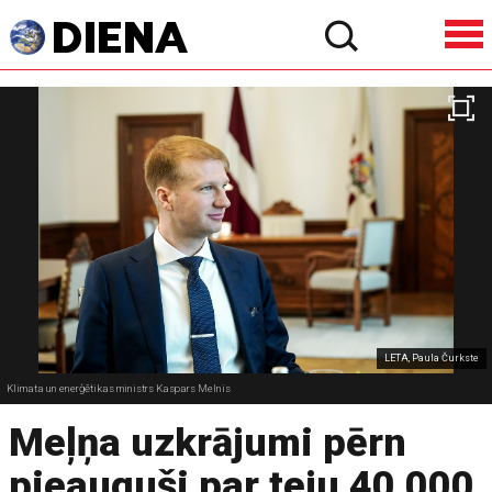
LETA, Paula Čurkste
Klimata un enerģētikas ministrs Kaspars Melnis
Meļņa uzkrājumi pērn
pieauguši par teju 40 000