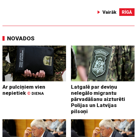
Vairāk
RĪGĀ
NOVADOS
Ar pulciņiem vien
Latgalē par deviņu
nepietiek
nelegālo migrantu
©
DIENA
pārvadāšanu aizturēti
Polijas un Latvijas
pilsoņi