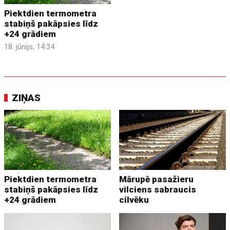
Piektdien termometra
stabiņš pakāpsies līdz
+24 grādiem
18. jūnijs, 14:34
ZIŅAS
Piektdien termometra
Mārupē pasažieru
stabiņš pakāpsies līdz
vilciens sabraucis
+24 grādiem
cilvēku