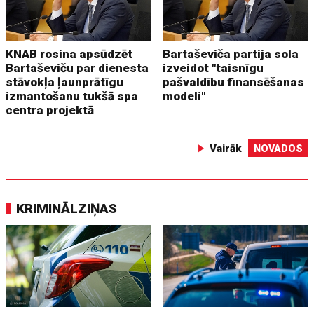
KNAB rosina apsūdzēt
Bartaševiča partija sola
Bartaševiču par dienesta
izveidot "taisnīgu
stāvokļa ļaunprātīgu
pašvaldību finansēšanas
izmantošanu tukšā spa
modeli"
centra projektā
Vairāk
NOVADOS
KRIMINĀLZIŅAS