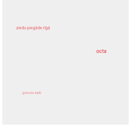
ziedu piegāde rīgā
meliorācijas darbi
octa
dziļurbums
kravu apdrošināšana
granulu katli
siltumsūknis