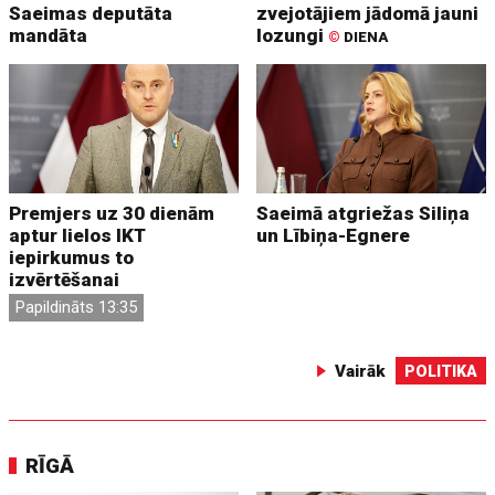
Saeimas deputāta
zvejotājiem jādomā jauni
mandāta
lozungi
©
DIENA
Premjers uz 30 dienām
Saeimā atgriežas Siliņa
aptur lielos IKT
un Lībiņa-Egnere
iepirkumus to
izvērtēšanai
Papildināts 13:35
Vairāk
POLITIKA
RĪGĀ