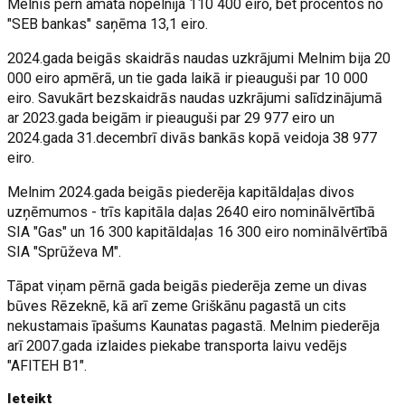
Melnis pērn amatā nopelnīja 110 400 eiro, bet procentos no
"SEB bankas" saņēma 13,1 eiro.
2024.gada beigās skaidrās naudas uzkrājumi Melnim bija 20
000 eiro apmērā, un tie gada laikā ir pieauguši par 10 000
eiro. Savukārt bezskaidrās naudas uzkrājumi salīdzinājumā
ar 2023.gada beigām ir pieauguši par 29 977 eiro un
2024.gada 31.decembrī divās bankās kopā veidoja 38 977
eiro.
Melnim 2024.gada beigās piederēja kapitāldaļas divos
uzņēmumos - trīs kapitāla daļas 2640 eiro nominālvērtībā
SIA "Gas" un 16 300 kapitāldaļas 16 300 eiro nominālvērtībā
SIA "Sprūževa M".
Tāpat viņam pērnā gada beigās piederēja zeme un divas
būves Rēzeknē, kā arī zeme Griškānu pagastā un cits
nekustamais īpašums Kaunatas pagastā. Melnim piederēja
arī 2007.gada izlaides piekabe transporta laivu vedējs
"AFITEH B1".
Ieteikt