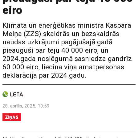
eiro
Klimata un enerģētikas ministra Kaspara
Melņa (ZZS) skaidrās un bezskaidrās
naudas uzkrājumi pagājušajā gadā
pieauguši par teju 40 000 eiro, un
2024.gada noslēgumā sasniedza gandrīz
60 000 eiro, liecina viņa amatpersonas
deklarācija par 2024.gadu.
28. aprīlis, 2025, 10:59
ZIŅAS