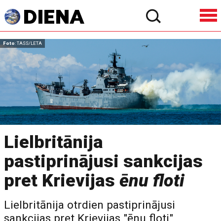
Foto
: TASS/LETA
Lielbritānija
pastiprinājusi sankcijas
pret Krievijas
ēnu floti
Lielbritānija otrdien pastiprinājusi
sankcijas pret Krievijas "ēnu floti",