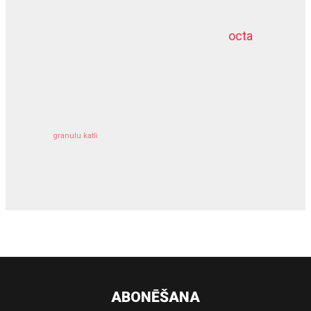
octa
dziļurbums
kravu apdrošināšana
granulu katli
siltumsūknis
ABONĒŠANA