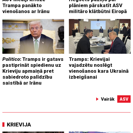
Trampa panākto
plāniem pārskatīt ASV
vienošanos ar Irānu
militāro klātbūtni Eiropā
Politico
: Tramps ir gatavs
Tramps: Krievijai
pastiprināt spiedienu uz
vajadzētu noslēgt
Krieviju apmaiņā pret
vienošanos kara Ukrainā
sabiedroto palīdzību
izbeigšanai
saistībā ar Irānu
Vairāk
ASV
KRIEVIJA