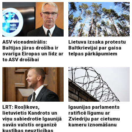
ASV viceadmirālis:
Lietuva izsaka protestu
Baltijas jūras drošība ir
Baltkrievijai par gaisa
svarīga Eiropas un līdz ar
telpas pārkāpumiem
to ASV drošībai
LRT: Rosļikovs,
Igaunijas parlaments
lietuvietis Kandrots un
ratificē līgumu ar
viņu sabiedrotie Igaunijā
Zviedriju par cietumu
savās valstīs organizē
kameru iznomāšanu
kustības neuzticības