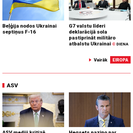
Beļģija nodos Ukrainai
G7 valstu līderi
septiņus F-16
deklarācijā sola
pastiprināt militāro
atbalstu Ukrainai
©
DIENA
Vairāk
EIROPA
ASV
ASV mediji kritizē
Hegsets paziņo par