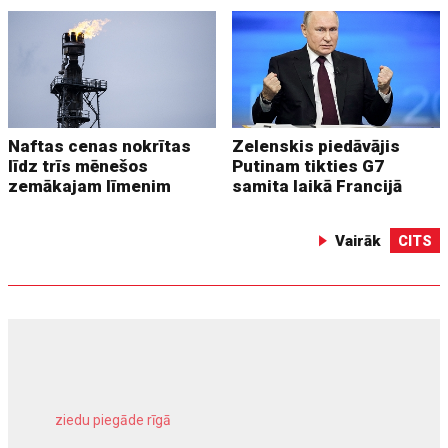
Naftas cenas nokrītas
Zelenskis piedāvājis
līdz trīs mēnešos
Putinam tikties G7
zemākajam līmenim
samita laikā Francijā
Vairāk
CITS
ziedu piegāde rīgā
meliorācijas darbi