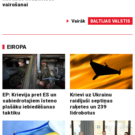
vairošanai
Vairāk
BALTIJAS VALSTIS
EIROPA
EP: Krievija pret ES un
Krievi uz Ukrainu
sabiedrotajiem īsteno
raidījuši septiņas
plašāku iebiedēšanas
raķetes un 239
taktiku
lidrobotus