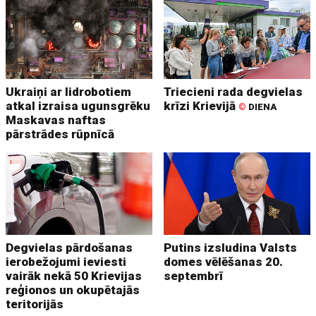
Ukraiņi ar lidrobotiem
Triecieni rada degvielas
atkal izraisa ugunsgrēku
krīzi Krievijā
©
DIENA
Maskavas naftas
pārstrādes rūpnīcā
Degvielas pārdošanas
Putins izsludina Valsts
ierobežojumi ieviesti
domes vēlēšanas 20.
vairāk nekā 50 Krievijas
septembrī
reģionos un okupētajās
teritorijās