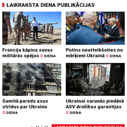
LAIKRAKSTA DIENA PUBLIKĀCIJAS
Francija kāpina savas
Putins neatteikšoties no
militārās spējas
mērķiem Ukrainā
©
DIENA
©
DIENA
Samitā paredz asus
Ukrainai sarunās piedāvā
strīdus par Ukrainu
ASV drošības garantijas
©
DIENA
©
DIENA