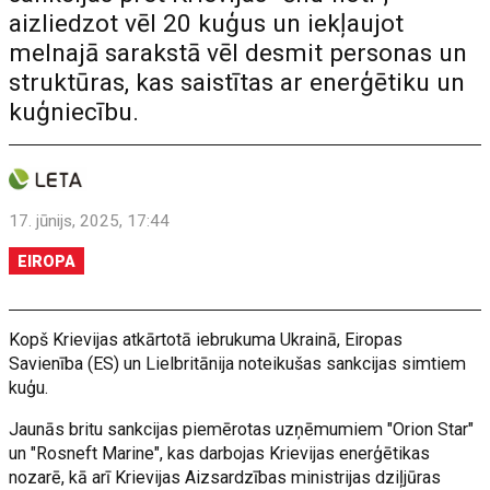
aizliedzot vēl 20 kuģus un iekļaujot
melnajā sarakstā vēl desmit personas un
struktūras, kas saistītas ar enerģētiku un
kuģniecību.
17. jūnijs, 2025, 17:44
EIROPA
Kopš Krievijas atkārtotā iebrukuma Ukrainā, Eiropas
Savienība (ES) un Lielbritānija noteikušas sankcijas simtiem
kuģu.
Jaunās britu sankcijas piemērotas uzņēmumiem "Orion Star"
un "Rosneft Marine", kas darbojas Krievijas enerģētikas
nozarē, kā arī Krievijas Aizsardzības ministrijas dziļjūras