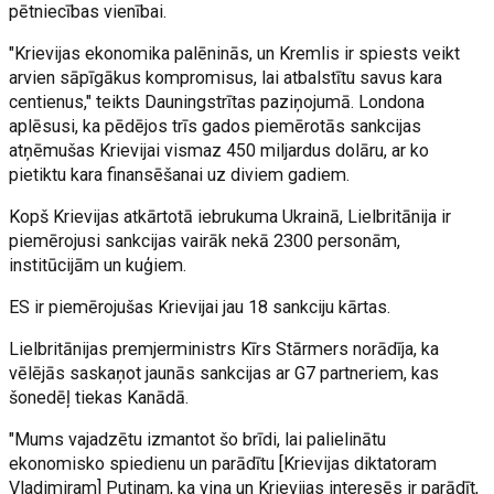
pētniecības vienībai.
"Krievijas ekonomika palēninās, un Kremlis ir spiests veikt
arvien sāpīgākus kompromisus, lai atbalstītu savus kara
centienus," teikts Dauningstrītas paziņojumā. Londona
aplēsusi, ka pēdējos trīs gados piemērotās sankcijas
atņēmušas Krievijai vismaz 450 miljardus dolāru, ar ko
pietiktu kara finansēšanai uz diviem gadiem.
Kopš Krievijas atkārtotā iebrukuma Ukrainā, Lielbritānija ir
piemērojusi sankcijas vairāk nekā 2300 personām,
institūcijām un kuģiem.
ES ir piemērojušas Krievijai jau 18 sankciju kārtas.
Lielbritānijas premjerministrs Kīrs Stārmers norādīja, ka
vēlējās saskaņot jaunās sankcijas ar G7 partneriem, kas
šonedēļ tiekas Kanādā.
"Mums vajadzētu izmantot šo brīdi, lai palielinātu
ekonomisko spiedienu un parādītu [Krievijas diktatoram
Vladimiram] Putinam, ka viņa un Krievijas interesēs ir parādīt,