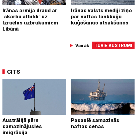
Irānas armija draud ar
Irānas valsts mediji ziņo
"skarbu atbildi" uz
par naftas tankkuģu
Izraēlas uzbrukumiem
kuģošanas atsākšanos
Libānā
Vairāk
TUVIE AUSTRUMI
CITS
Austrālijā pērn
Pasaulē samazinās
samazinājusies
naftas cenas
imigrācija