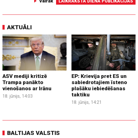
Vairāk
LAIKRAKSTA DIENA PUBLIKĀCIJAS
AKTUĀLI
ASV mediji kritizē
EP: Krievija pret ES un
Trampa panākto
sabiedrotajiem īsteno
vienošanos ar Irānu
plašāku iebiedēšanas
taktiku
18. jūnijs, 14:03
18. jūnijs, 14:21
BALTIJAS VALSTIS