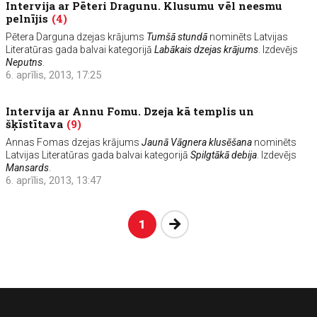
Intervija ar Pēteri Dragunu. Klusumu vēl neesmu
pelnījis
(4)
Pētera Darguna dzejas krājums
Tumšā stundā
nominēts Latvijas
Literatūras gada balvai kategorijā
Labākais dzejas krājums
. Izdevējs
Neputns
.
6. aprīlis, 2013, 17:25
Intervija ar Annu Fomu. Dzeja kā templis un
šķīstītava
(9)
Annas Fomas dzejas krājums
Jaunā Vāgnera klusēšana
nominēts
Latvijas Literatūras gada balvai kategorijā
Spilgtākā debija
. Izdevējs
Mansards
.
6. aprīlis, 2013, 13:47
Nākošā
1