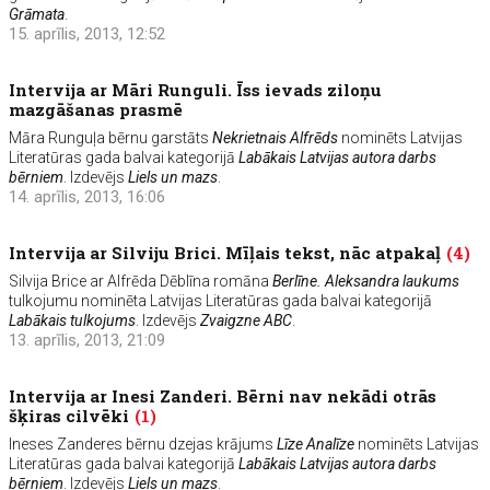
Grāmata
.
15. aprīlis, 2013, 12:52
Intervija ar Māri Runguli. Īss ievads ziloņu
mazgāšanas prasmē
Māra Runguļa bērnu garstāts
Nekrietnais Alfrēds
nominēts Latvijas
Literatūras gada balvai kategorijā
Labākais Latvijas autora darbs
bērniem
. Izdevējs
Liels un mazs
.
14. aprīlis, 2013, 16:06
Intervija ar Silviju Brici. Mīļais tekst, nāc atpakaļ
(4)
Silvija Brice ar Alfrēda Dēblīna romāna
Berlīne. Aleksandra laukums
tulkojumu nominēta Latvijas Literatūras gada balvai kategorijā
Labākais tulkojums
. Izdevējs
Zvaigzne ABC
.
13. aprīlis, 2013, 21:09
Intervija ar Inesi Zanderi. Bērni nav nekādi otrās
šķiras cilvēki
(1)
Ineses Zanderes bērnu dzejas krājums
Līze Analīze
nominēts Latvijas
Literatūras gada balvai kategorijā
Labākais Latvijas autora darbs
bērniem
. Izdevējs
Liels un mazs
.