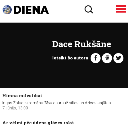
Dace Rukšāne
Ieteikt šo autoru
Himna mīlestībai
Ingas Žoludes romānu
Tēvs
caurauž siltas un dzīvas sajūtas.
7. jūnijs, 13:00
Ar vēlmi pēc ūdens glāzes rokā