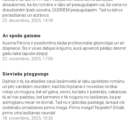
atsauksmes, ka šis romāns ir labs arī pieaugušajiem vai, kā viena no
draudzenēm īpaši uzsvēra, GUDRIEM pieaugušajiem. Tad nu ķēros
pie lasīšanas un aizrāvos.
23. decembris, 2025, 14:59
Ar spožu gaismu
Ausma Perons ir pseidonīms kādai profesionālai gleznotājai un arī
dzejniecei. Šis ir viņas debijas krājums, kurā apvienoti pēdējo desmit
gadu laikā tapušie dzejoļi.
23. novembris, 2025, 17:00
Sieviešu pingpongs
Dažreiz ir tā, ka atlaidies savā lasāmvietā ar labu spriedzes romānu
un pēc vairākām stundām, kad līdz tirpšanai ir novestas ne tikai
rokas un mugura, bet arī galva, secini, ka laiks ir paskrējis, vakariņas
tā arī nav paēstas, bet ķermenis ir tik noguris no lasīšanas, ka par
aizmigšanu nevar ne domāt. Tad nu ir jādodas pastaigā, lai kaut cik
izvēdinātu smadzenes pirms miega. Pirms miega? Nopietni? Drīzāk
pirms otra lasīšanas raunda!
18. novembris, 2025, 10:26