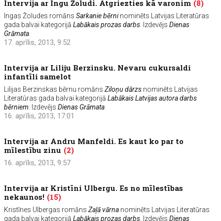
Intervija ar Ingu Žoludi. Atgriezties kā varonim
(8)
Ingas Žoludes romāns
Sarkanie bērni
nominēts Latvijas Literatūras
gada balvai kategorijā
Labākais prozas darbs
. Izdevējs
Dienas
Grāmata
.
17. aprīlis, 2013, 9:52
Intervija ar Liliju Berzinsku. Nevaru cukursaldi
infantīli samelot
Lilijas Berzinskas bērnu romāns
Ziloņu dārzs
nominēts Latvijas
Literatūras gada balvai kategorijā
Labākais Latvijas autora darbs
bērniem
. Izdevējs
Dienas Grāmata
.
16. aprīlis, 2013, 17:01
Intervija ar Andru Manfeldi. Es kaut ko par to
mīlestību zinu
(2)
16. aprīlis, 2013, 9:57
Intervija ar Kristīni Ulbergu. Es no mīlestības
nekaunos!
(15)
Kristīnes Ulbergas romāns
Zaļā vārna
nominēts Latvijas Literatūras
gada balvai kategorijā
Labākais prozas darbs
. Izdevējs
Dienas