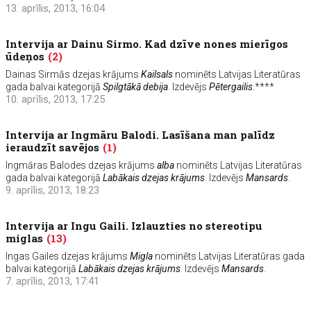
13. aprīlis, 2013, 16:04
Intervija ar Dainu Sirmo. Kad dzīve nones mierīgos
ūdeņos
(2)
Dainas Sirmās dzejas krājums
Kailsals
nominēts Latvijas Literatūras
gada balvai kategorijā
Spilgtākā debija
. Izdevējs
Pētergailis
.****
10. aprīlis, 2013, 17:25
Intervija ar Ingmāru Balodi. Lasīšana man palīdz
ieraudzīt savējos
(1)
Ingmāras Balodes dzejas krājums
alba
nominēts Latvijas Literatūras
gada balvai kategorijā
Labākais dzejas krājums
. Izdevējs
Mansards
.
9. aprīlis, 2013, 18:23
Intervija ar Ingu Gaili. Izlauzties no stereotipu
miglas
(13)
Ingas Gailes dzejas krājums
Migla
nominēts Latvijas Literatūras gada
balvai kategorijā
Labākais dzejas krājums
. Izdevējs
Mansards
.
7. aprīlis, 2013, 17:41