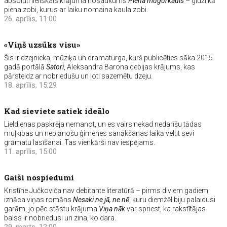
absolūti lieliskais krājuma nosaukums
Piena mugurkauls
– gluži kā
piena zobi, kurus ar laiku nomaina kaula zobi.
26. aprīlis, 11:00
«Viņš uzsūks visu»
Šis ir dzejnieka, mūziķa un dramaturga, kurš publicēties sāka 2015.
gadā portālā
Satori
, Aleksandra Barona debijas krājums, kas
pārsteidz ar nobriedušu un ļoti sazemētu dzeju.
18. aprīlis, 15:29
Kad sieviete satiek ideālo
Lieldienas paskrēja nemanot, un es vairs nekad nedarīšu tādas
muļķības un neplānošu ģimenes sanākšanas laikā veltīt sevi
grāmatu lasīšanai. Tas vienkārši nav iespējams.
11. aprīlis, 15:00
Gaiši nospiedumi
Kristīne Jučkoviča nav debitante literatūrā – pirms diviem gadiem
iznāca viņas romāns
Nesaki ne jā, ne nē
, kuru diemžēl biju palaidusi
garām, jo pēc stāstu krājuma
Viņa nāk
var spriest, ka rakstītājas
balss ir nobriedusi un zina, ko dara.