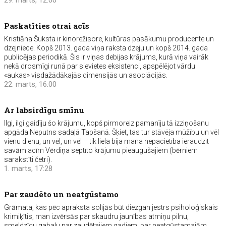
29. marts, 12:00
Paskatīties otrai acīs
Kristiāna Šuksta ir kinorežisore, kultūras pasākumu producente un
dzejniece. Kopš 2013. gada viņa raksta dzeju un kopš 2014. gada
publicējas periodikā. Šis ir viņas debijas krājums, kurā viņa vairāk
nekā drosmīgi runā par sievietes eksistenci, apspēlējot vārdu
«aukas» visdažādākajās dimensijās un asociācijās.
22. marts, 16:00
Ar labsirdīgu smīnu
Ilgi, ilgi gaidīju šo krājumu, kopš pirmoreiz pamanīju tā izziņošanu
apgāda Neputns sadaļā Tapšanā. Šķiet, tas tur stāvēja mūžību un vēl
vienu dienu, un vēl, un vēl – tik liela bija mana nepacietība ieraudzīt
savām acīm Vērdiņa septīto krājumu pieaugušajiem (bērniem
sarakstīti četri).
1. marts, 17:28
Par zaudēto un neatgūstamo
Grāmata, kas pēc apraksta solījās būt diezgan jestrs psiholoģiskais
krimiķītis, man izvērsās par skaudru jaunības atmiņu pilnu,
smeldzīgu gabalu par zaudētajiem gadiem, par neatgūstamajām