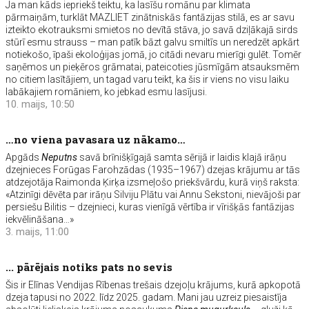
Ja man kāds iepriekš teiktu, ka lasīšu romānu par klimata
pārmaiņām, turklāt MAZLIET zinātniskās fantāzijas stilā, es ar savu
izteikto ekotrauksmi smietos no devītā stāva, jo savā dziļākajā sirds
stūrī esmu strauss – man patīk bāzt galvu smiltīs un neredzēt apkārt
notiekošo, īpaši ekoloģijas jomā, jo citādi nevaru mierīgi gulēt. Tomēr
saņēmos un pieķēros grāmatai, pateicoties jūsmīgām atsauksmēm
no citiem lasītājiem, un tagad varu teikt, ka šis ir viens no visu laiku
labākajiem romāniem, ko jebkad esmu lasījusi.
10. maijs, 10:50
…no viena pavasara uz nākamo…
Apgāds
Neputns
savā brīnišķīgajā samta sērijā ir laidis klajā irāņu
dzejnieces Forūgas Farohzādas (1935–1967) dzejas krājumu ar tās
atdzejotāja Raimonda Ķirķa izsmeļošo priekšvārdu, kurā viņš raksta:
«Atzinīgi dēvēta par irāņu Silviju Plātu vai Annu Sekstoni, nievājoši par
persiešu Bilitis – dzejnieci, kuras vienīgā vērtība ir vīrišķās fantāzijas
iekvēlināšana…»
3. maijs, 11:00
... pārējais notiks pats no sevis
Šis ir Elīnas Vendijas Rībenas trešais dzejoļu krājums, kurā apkopotā
dzeja tapusi no 2022. līdz 2025. gadam. Mani jau uzreiz piesaistīja