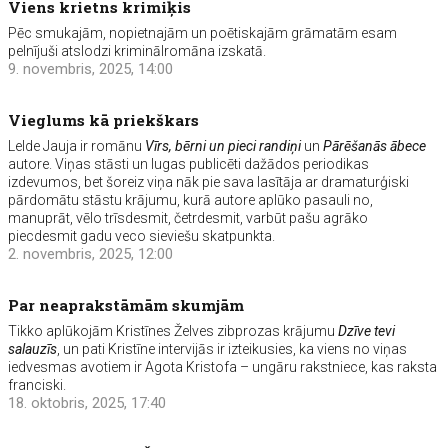
Viens krietns krimiķis
Pēc smukajām, nopietnajām un poētiskajām grāmatām esam
pelnījuši atslodzi kriminālromāna izskatā.
9. novembris, 2025, 14:00
Vieglums kā priekškars
Lelde Jauja ir romānu
Vīrs, bērni un pieci randiņi
un
Pārēšanās ābece
autore. Viņas stāsti un lugas publicēti dažādos periodikas
izdevumos, bet šoreiz viņa nāk pie sava lasītāja ar dramaturģiski
pārdomātu stāstu krājumu, kurā autore aplūko pasauli no,
manuprāt, vēlo trīsdesmit, četrdesmit, varbūt pašu agrāko
piecdesmit gadu veco sieviešu skatpunkta.
2. novembris, 2025, 12:00
Par neaprakstāmām skumjām
Tikko aplūkojām Kristīnes Želves zibprozas krājumu
Dzīve tevi
salauzīs
, un pati Kristīne intervijās ir izteikusies, ka viens no viņas
iedvesmas avotiem ir Agota Kristofa – ungāru rakstniece, kas raksta
franciski.
18. oktobris, 2025, 17:40