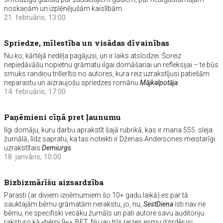
noskaņām un izplēnējušām kaislībām.
21. februāris, 13:00
Spriedze, mīlestība un visādas dīvainības
Nu ko, kārtējā nedēļa pagājusi, un ir laiks atslodzei. Šoreiz
nepiedāvāšu nopietnu grāmatu ilgai domāšanai un refleksijai – te būs
smuks randiņu trillerītis no autores, kura reiz uzrakstījusi patiešām
neparastu un aizraujošu spriedzes romānu
Mājkalpotāja
.
14. februāris, 17:00
Paņēmieni cīņā pret ļaunumu
Ilgi domāju, kuru darbu aprakstīt šajā rubrikā, kas ir mana 555. sleja
žurnālā, līdz sapratu, ka tas noteikti ir Dženas Andersones meistarīgi
uzrakstītais
Demiurgs
.
18. janvāris, 10:00
Bizbizmārīšu aizsardzība
Parasti (ar diviem izņēmumiem šo 10+ gadu laikā) es par tā
sauktajām bērnu grāmatām nerakstu, jo, nu,
SestDiena
īsti nav ne
bērnu, ne specifiski vecāku žurnāls un pati autore savu auditoriju
raksturo kā «bērni 9+». BET. Nu jau trīs reizes esmu dzirdējusi