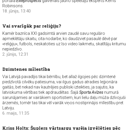
portāla
Eliteprospects
galvenais jauno spēlētāju eksperts Kems
Robinsons.
18. jūnijs, 13:40
Vai svarīgāk par reliģiju?
Kamēr baznīca XXI gadsimtā arvien zaudē savu regulāro
apmeklētāju skaitu, cita nodarbe, ko daudzviet pasaulē dēvē par
«reliģiju», futbols, neskatoties uz īso video laikmetu, skatītāju kritumu
nepiedzīvo.
2. jūnijs, 12:31
Dzimtenes mīlestība
Vai Latvijā pavadījis tikai bērnību, bet allaž ilgojies pēc dzimtenē
piedzīvotā cilvēku patiesuma, vai ilgus gadus atradies leģionāra
gaitās, bet nekad nav kautrējies publiski izteikties, ja sajutis, ka
latviskuma vērtības tiek apdraudētas. Šajā
Sporta Avīzes
numurā
sarunājamies ar vairākiem sportistiem, kuri lielu daļu mūža dzīvojuši
ārzemēs, tomēr tas tikai vēl vairāk viņos nostiprinājis mīlestību pret
Latviju.
6. maijs, 11:35
Kriss Holts: Šuplers vārtsargu varēja izvēlēties pēc