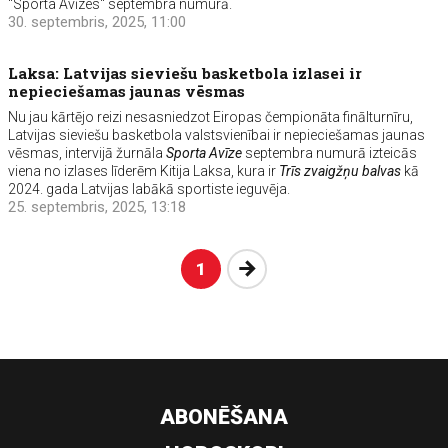
"Sporta Avīzes" septembra numurā.
30. septembris, 2025, 11:00
Laksa: Latvijas sieviešu basketbola izlasei ir
nepieciešamas jaunas vēsmas
Nu jau kārtējo reizi nesasniedzot Eiropas čempionāta finālturnīru,
Latvijas sieviešu basketbola valstsvienībai ir nepieciešamas jaunas
vēsmas, intervijā žurnāla
Sporta Avīze
septembra numurā izteicās
viena no izlases līderēm Kitija Laksa, kura ir
Trīs zvaigžņu balvas
kā
2024. gada Latvijas labākā sportiste ieguvēja.
25. septembris, 2025, 13:18
Nākošā
1
ABONĒŠANA