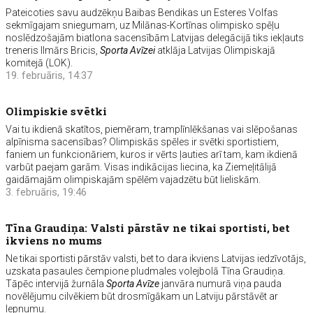
Pateicoties savu audzēkņu Baibas Bendikas un Esteres Volfas
sekmīgajam sniegumam, uz Milānas-Kortīnas olimpisko spēļu
noslēdzošajām biatlona sacensībām Latvijas delegācijā tiks iekļauts
treneris Ilmārs Bricis,
Sporta Avīzei
atklāja Latvijas Olimpiskajā
komitejā (LOK).
19. februāris, 14:37
Olimpiskie svētki
Vai tu ikdienā skatītos, piemēram, tramplīnlēkšanas vai slēpošanas
alpīnisma sacensības? Olimpiskās spēles ir svētki sportistiem,
faniem un funkcionāriem, kuros ir vērts ļauties arī tam, kam ikdienā
varbūt paejam garām. Visas indikācijas liecina, ka Ziemeļitālijā
gaidāmajām olimpiskajām spēlēm vajadzētu būt lieliskām.
3. februāris, 19:46
Tīna Graudiņa: Valsti pārstāv ne tikai sportisti, bet
ikviens no mums
Ne tikai sportisti pārstāv valsti, bet to dara ikviens Latvijas iedzīvotājs,
uzskata pasaules čempione pludmales volejbolā Tīna Graudiņa.
Tāpēc intervijā žurnāla
Sporta Avīze
janvāra numurā viņa pauda
novēlējumu cilvēkiem būt drosmīgākam un Latviju pārstāvēt ar
lepnumu.