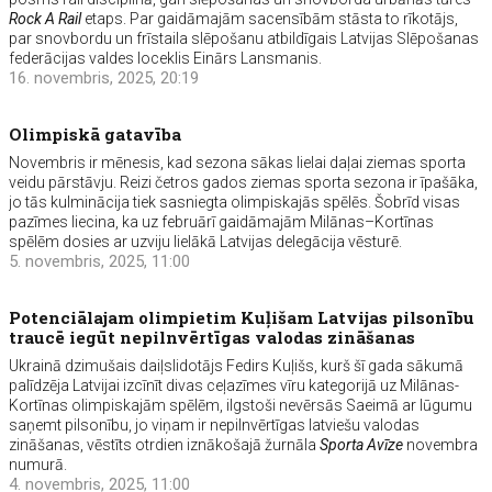
Rock A Rail
etaps. Par gaidāmajām sacensībām stāsta to rīkotājs,
par snovbordu un frīstaila slēpošanu atbildīgais Latvijas Slēpošanas
federācijas valdes loceklis Einārs Lansmanis.
16. novembris, 2025, 20:19
Olimpiskā gatavība
Novembris ir mēnesis, kad sezona sākas lielai daļai ziemas sporta
veidu pārstāvju. Reizi četros gados ziemas sporta sezona ir īpašāka,
jo tās kulminācija tiek sasniegta olimpiskajās spēlēs. Šobrīd visas
pazīmes liecina, ka uz februārī gaidāmajām Milānas–Kortīnas
spēlēm dosies ar uzviju lielākā Latvijas delegācija vēsturē.
5. novembris, 2025, 11:00
Potenciālajam olimpietim Kuļišam Latvijas pilsonību
traucē iegūt nepilnvērtīgas valodas zināšanas
Ukrainā dzimušais daiļslidotājs Fedirs Kuļišs, kurš šī gada sākumā
palīdzēja Latvijai izcīnīt divas ceļazīmes vīru kategorijā uz Milānas-
Kortīnas olimpiskajām spēlēm, ilgstoši nevērsās Saeimā ar lūgumu
saņemt pilsonību, jo viņam ir nepilnvērtīgas latviešu valodas
zināšanas, vēstīts otrdien iznākošajā žurnāla
Sporta Avīze
novembra
numurā.
4. novembris, 2025, 11:00