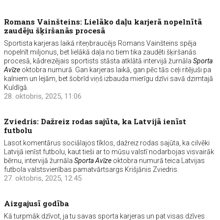
Romans Vainšteins: Lielāko daļu karjerā nopelnītā
zaudēju šķiršanās procesā
Sportista karjeras laikā riteņbraucējs Romans Vainšteins spēja
nopelnīt miljonus, bet lielākā daļa no tiem tika zaudēti šķiršanās
procesā, kādreizējais sportists stāsta atklātā intervijā žurnāla
Sporta
Avīze
oktobra numurā. Gan karjeras laikā, gan pēc tās ceļi ritējuši pa
kalniem un lejām, bet šobrīd viņš izbauda mierīgu dzīvi savā dzimtajā
Kuldīgā.
28. oktobris, 2025, 11:06
Zviedris: Dažreiz rodas sajūta, ka Latvijā ienīst
futbolu
Lasot komentārus sociālajos tīklos, dažreiz rodas sajūta, ka cilvēki
Latvijā ienīst futbolu, kaut tieši ar to mūsu valstī nodarbojas visvairāk
bērnu, intervijā žurnāla
Sporta Avīze
oktobra numurā teica Latvijas
futbola valstsvienības pamatvārtsargs Krišjānis Zviedris.
27. oktobris, 2025, 12:45
Aizgajusī godība
Kā turpmāk dzīvot, ja tu savas sporta karjeras un pat visas dzīves