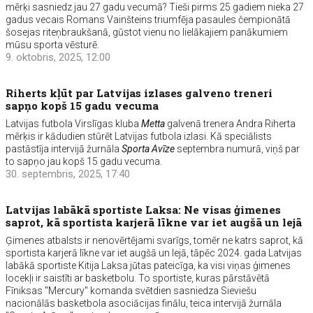
mērķi sasniedz jau 27 gadu vecumā? Tieši pirms 25 gadiem nieka 27
gadus vecais Romans Vainšteins triumfēja pasaules čempionātā
šosejas riteņbraukšanā, gūstot vienu no lielākajiem panākumiem
mūsu sporta vēsturē.
9. oktobris, 2025, 12:00
Riherts kļūt par Latvijas izlases galveno treneri
sapņo kopš 15 gadu vecuma
Latvijas futbola Virslīgas kluba
Metta
galvenā trenera Andra Riherta
mērķis ir kādudien stūrēt Latvijas futbola izlasi. Kā speciālists
pastāstīja intervijā žurnāla
Sporta Avīze
septembra numurā, viņš par
to sapņo jau kopš 15 gadu vecuma.
30. septembris, 2025, 17:40
Latvijas labākā sportiste Laksa: Ne visas ģimenes
saprot, kā sportista karjerā līkne var iet augšā un lejā
Ģimenes atbalsts ir nenovērtējami svarīgs, tomēr ne katrs saprot, kā
sportista karjerā līkne var iet augšā un lejā, tāpēc 2024. gada Latvijas
labākā sportiste Kitija Laksa jūtas pateicīga, ka visi viņas ģimenes
locekļi ir saistīti ar basketbolu. To sportiste, kuras pārstāvētā
Fīniksas "Mercury" komanda svētdien sasniedza Sieviešu
nacionālās basketbola asociācijas finālu, teica intervijā žurnāla