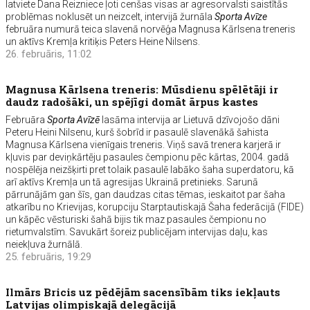
latviete Dana Reizniece ļoti cenšas visas ar agresorvalsti saistītās
problēmas noklusēt un neizcelt, intervijā žurnāla
Sporta Avīze
februāra numurā teica slavenā norvēģa Magnusa Kārlsena treneris
un aktīvs Kremļa kritiķis Peters Heine Nilsens.
26. februāris, 11:02
Magnusa Kārlsena treneris: Mūsdienu spēlētāji ir
daudz radošāki, un spējīgi domāt ārpus kastes
Februāra
Sporta Avīzē
lasāma intervija ar Lietuvā dzīvojošo dāni
Peteru Heini Nilsenu, kurš šobrīd ir pasaulē slavenākā šahista
Magnusa Kārlsena vienīgais treneris. Viņš savā trenera karjerā ir
kļuvis par deviņkārtēju pasaules čempionu pēc kārtas, 2004. gadā
nospēlēja neizšķirti pret tolaik pasaulē labāko šaha superdatoru, kā
arī aktīvs Kremļa un tā agresijas Ukrainā pretinieks. Sarunā
pārrunājām gan šīs, gan daudzas citas tēmas, ieskaitot par šaha
atkarību no Krievijas, korupciju Starptautiskajā Šaha federācijā (FIDE)
un kāpēc vēsturiski šahā bijis tik maz pasaules čempionu no
rietumvalstīm. Savukārt šoreiz publicējam intervijas daļu, kas
neiekļuva žurnālā.
25. februāris, 19:29
Ilmārs Bricis uz pēdējām sacensībām tiks iekļauts
Latvijas olimpiskajā delegācijā