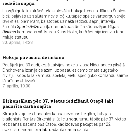
redzēta sapņa
Latvijā ilgu laiku strādājošais slovāku hokeja treneris Jūliuss Šuplers
bieži paļāvās uz sajūtām nevis loģiku, tāpēc spēles vārtsargu varēja
izvēlēties, piemēram, balstoties uz naktī redzētu sapni, intervijā
žurnāla
Sporta Avīze
aprīļa numurā pastāstīja kādreizējais Rīgas
Dinamo
komandas vārtsargs Kriss Holts, kurš šeit bija ieguvis fanu
mīluļa statusu.
30. aprīlis, 14:28
Hokeja pavasara dzimšana
Pagājuši jau 30 gadi, kopš Latvijas hokeja izlase Nīderlandes pilsētā
Eindhovenā izcīnīja ceļazīmi uz pasaules čempionāta augstāko
divīziju. Kopš tā laika mūsu spēlētāji vietu spēcīgāko komandu saimē
tā arī nav atdevuši.
7. aprīlis, 10:00
Birkentālam pēc 37. vietas iedzīšanā Otepē labi
padarīta darba sajūta
Strauji tuvojoties Pasaules kausa sezonas beigām, Latvijas
biatlonists Renārs Birkentāls jūt lielu nogurumu, tāpēc pēc 37. vietas
iedzīšanas sacensībās Otepē, kad izdevās pakāpties par 22
pozīcijām, viņam bija labi padarīta darba sajūta.