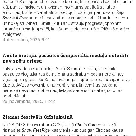
pasaulē. Šādi sportisti iedvesmo bērnus, kuri cenšas līdzināties un arī
kļūt par izcilniekiem, un ikvienam no mums sagādā spilgtas
emocijas, klātienē vai attālināti sekojot līdzi cīņai par uzvaru. Šajā
Sporta Avīzes
numurā iepazināmies ar biatlonistu Rihardu Lozberu
un hokejistu Albertu Šmitu, kuru abu straujš progress joprojām
turpinās un viņi ļauj cerēt, ka kādudien debesjumā spīdēs kā spožas
zvaigznes.
4. decembris, 2025, 9:01
Anete Sietiņa: pasaules čempionāta medaļa noteikti
nav spēju griesti
Latvijas vadošā šķēpmetēja Anete Sietiņa uzskata, ka izcīnītā
pasaules vieglatlētikas čempionāta sudraba medaļa noteikti nav
viņas spēju griesti. Kā Salacgrīvā augusī sportiste pastāstīja intervijā
Sporta Avīzes novembra numurā, viņa pārliecinājusies, ka, ja
nemoka nekādas problēmas, lielajās sacensībās allaž, izdodas
nostartēt labi.
26. novembris, 2025, 11:42
Ziemas festivāls Grīziņkalnā
No 28. līdz 30. novembrim Grīziņkalnā
Ghetto Games
kolizejā
risināsies
Snow Fest Riga
, kas vienlaikus būs gan Eiropas kausa
posms rail disciplīnā, gan slēpošanas un snovborda urbānās tūres