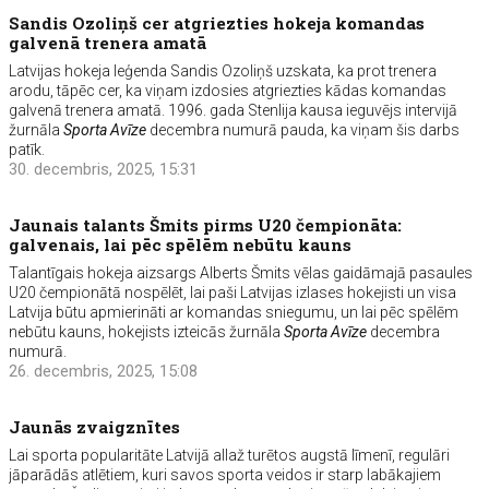
Sandis Ozoliņš cer atgriezties hokeja komandas
galvenā trenera amatā
Latvijas hokeja leģenda Sandis Ozoliņš uzskata, ka prot trenera
arodu, tāpēc cer, ka viņam izdosies atgriezties kādas komandas
galvenā trenera amatā. 1996. gada Stenlija kausa ieguvējs intervijā
žurnāla
Sporta Avīze
decembra numurā pauda, ka viņam šis darbs
patīk.
30. decembris, 2025, 15:31
Jaunais talants Šmits pirms U20 čempionāta:
galvenais, lai pēc spēlēm nebūtu kauns
Talantīgais hokeja aizsargs Alberts Šmits vēlas gaidāmajā pasaules
U20 čempionātā nospēlēt, lai paši Latvijas izlases hokejisti un visa
Latvija būtu apmierināti ar komandas sniegumu, un lai pēc spēlēm
nebūtu kauns, hokejists izteicās žurnāla
Sporta Avīze
decembra
numurā.
26. decembris, 2025, 15:08
Jaunās zvaigznītes
Lai sporta popularitāte Latvijā allaž turētos augstā līmenī, regulāri
jāparādās atlētiem, kuri savos sporta veidos ir starp labākajiem