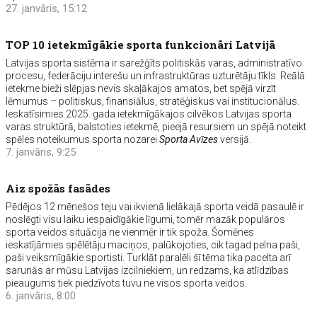
27. janvāris, 15:12
TOP 10 ietekmīgākie sporta funkcionāri Latvijā
Latvijas sporta sistēma ir sarežģīts politiskās varas, administratīvo
procesu, federāciju interešu un infrastruktūras uzturētāju tīkls. Reālā
ietekme bieži slēpjas nevis skaļākajos amatos, bet spējā virzīt
lēmumus – politiskus, finansiālus, stratēģiskus vai institucionālus.
Ieskatīsimies 2025. gada ietekmīgākajos cilvēkos Latvijas sporta
varas struktūrā, balstoties ietekmē, pieejā resursiem un spējā noteikt
spēles noteikumus sporta nozarei
Sporta Avīzes
versijā.
7. janvāris, 9:25
Aiz spožās fasādes
Pēdējos 12 mēnešos teju vai ikvienā lielākajā sporta veidā pasaulē ir
noslēgti visu laiku iespaidīgākie līgumi, tomēr mazāk populāros
sporta veidos situācija ne vienmēr ir tik spoža. Šomēnes
ieskatījāmies spēlētāju maciņos, palūkojoties, cik tagad pelna paši,
paši veiksmīgākie sportisti. Turklāt paralēli šī tēma tika pacelta arī
sarunās ar mūsu Latvijas izcilniekiem, un redzams, ka atlīdzības
pieaugums tiek piedzīvots tuvu ne visos sporta veidos.
6. janvāris, 8:00