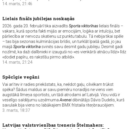
14. marts, 21:46
Lielais fināls jubilejas noskaņās
2026. gada 20. februārī tika aizvadīts
Sporta viktorīnas
lielais fināls –
vakars, kurā sporta fakti mijās ar emocijām, loģika ar intuīciju, bet
pārliecība ar nervozu skatienu uz punktu tabulu. Tā nebija tikai spēle
– tas bija sezonas kulminācijas brīdis, un turklāt īpašā gadā, jo jau
maijā
Sporta viktorīna
svinēs savu desmit gadu jubileju. Desmit gadi
nozīmē, ka daži dalībnieki ir izauguši no «es vienkārši atnācu līdzi» līdz
«dodiet papīru, es rakstīšu pirmo atbildi».
14. marts, 21:24
Spēcīgie vegāni
Vai arī tev ir radies priekšstats, ka, neēdot gaļu, cilvēkam trūkst
spēka? Šādus maldus ar savu piemēru noraidījis ne viens vien
augstākā līmeņa sportists, un tādi atrodami arī Latvijā. Viņu vidū ir
veselīgo saldējumu uzņēmuma
Avenei
dibinātājs Dāvis Dudelis, kurš
savulaik bija viens no labākajiem BMX frīstaila riteņbraucējiem.
3. marts, 18:37
Latvijas valstsvienības treneris Štelmahers: