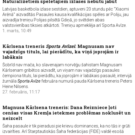
Naturalizētiem spēlētājiem izlasēs nebūtu jābūt
Latvijas basketbola izlase sestdien, aptuveni 20 stundu pēc "Xiaomi
Arēnā" aizvadītās Pasaules kausa kvalifikācijas spēles ar Poliju, jau
aizvadīja treniņu Polijas pilsētā Gdiņā, jo svētdien abas
valstsvienības tiksies atkārtoti. Treniņu apmeklēja arī Sporta Avīze.
1. marts, 10:49
Kārlsena treneris
Sporta Avīzei
: Magnusam nav
vajadzīgs tituls, lai pierādītu, ka viņš joprojām ir
labākais
Šobrīd nav mača, ko slavenajam norvēģu šahistam Magnusam
Kārlsenam gribētos aizvadīt, un viņam nav vajadzīgs pasaules
čempiona tituls, lai pierādītu, ka joprojām ir labākais pasaulē, intervijā
žurnāla
Sporta Avīze
februāra numurā pauda Kārlsena treneris Peters
Heine Nilsens.
27. februāris, 11:17
Magnusa Kārlsena treneris: Dana Reizniece ļoti
cenšas visas Kremļa ietekmes problēmas noklusēt un
neizcelt
Šaha pasaule ir tik pieradusi pie krievu dominances, ka no tās ir grūti
izvairīties. Arī Starptautiskās Šaha federācijas (FIDE) valdē esošā