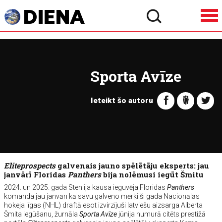
Sporta Avīze
Ieteikt šo autoru
Eliteprospects
galvenais jauno spēlētāju eksperts: jau
janvārī Floridas
Panthers
bija nolēmusi iegūt Šmitu
2024. un 2025. gada Stenlija kausa ieguvēja Floridas
Panthers
komanda jau janvārī kā savu galveno mērķi šī gada Nacionālās
hokeja līgas (NHL) draftā esot izvirzījuši latviešu aizsarga Alberta
Šmita iegūšanu, žurnāla
Sporta Avīze
jūnija numurā citēts prestižā