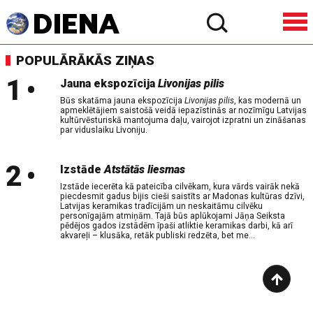
POPULĀRĀKĀS ZIŅAS
1
•
Jauna ekspozīcija
Livonijas pilis
Būs skatāma jauna ekspozīcija
Livonijas pilis
, kas modernā un
apmeklētājiem saistošā veidā iepazīstinās ar nozīmīgu Latvijas
kultūrvēsturiskā mantojuma daļu, vairojot izpratni un zināšanas
par viduslaiku Livoniju.
2
•
Izstāde
Atstātās liesmas
Izstāde iecerēta kā pateicība cilvēkam, kura vārds vairāk nekā
piecdesmit gadus bijis cieši saistīts ar Madonas kultūras dzīvi,
Latvijas keramikas tradīcijām un neskaitāmu cilvēku
personīgajām atmiņām. Tajā būs aplūkojami Jāņa Seiksta
pēdējos gados izstādēm īpaši atliktie keramikas darbi, kā arī
akvareļi – klusāka, retāk publiski redzēta, bet me...