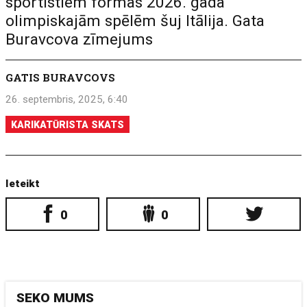
sportistiem formas 2026. gada
olimpiskajām spēlēm šuj Itālija. Gata
Buravcova zīmejums
GATIS BURAVCOVS
26. septembris, 2025, 6:40
KARIKATŪRISTA SKATS
Ieteikt
0
0
SEKO MUMS