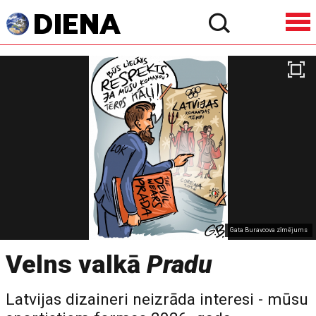
Gata Buravcova zīmējums
Velns valkā
Pradu
Latvijas dizaineri neizrāda interesi - mūsu