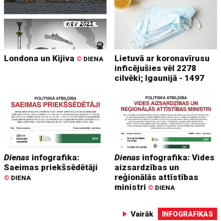
Londona un Kijiva
Lietuvā ar koronavīrusu
©
DIENA
inficējušies vēl 2278
cilvēki; Igaunijā - 1497
Dienas
infografika:
Dienas
infografika: Vides
Saeimas priekšsēdētāji
aizsardzības un
reģionālās attīstības
©
DIENA
ministri
©
DIENA
Vairāk
INFOGRAFIKAS