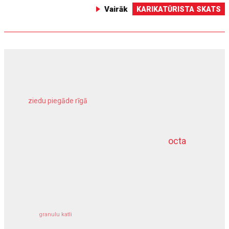
Vairāk
KARIKATŪRISTA SKATS
ziedu piegāde rīgā
meliorācijas darbi
octa
dziļurbums
kravu apdrošināšana
granulu katli
siltumsūknis