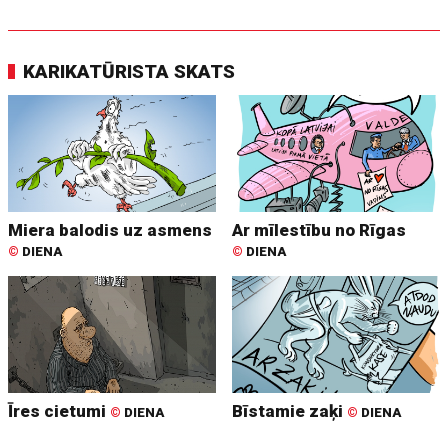
KARIKATŪRISTA SKATS
Miera balodis uz asmens
Ar mīlestību no Rīgas
©
DIENA
©
DIENA
Īres cietumi
Bīstamie zaķi
©
DIENA
©
DIENA