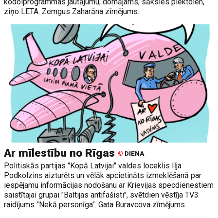
kodolprogrammas jautājumu, domājams, sāksies piektdien,
ziņo LETA. Zemgus Zaharāna zīmējums.
Ar mīlestību no Rīgas
©
DIENA
Politiskās partijas "Kopā Latvijai" valdes loceklis Iļja
Podkolzins aizturēts un vēlāk apcietināts izmeklēšanā par
iespējamu informācijas nodošanu ar Krievijas specdienestiem
saistītajai grupai "Baltijas antifašisti", svētdien vēstīja TV3
raidījums "Nekā personīga". Gata Buravcova zīmējums