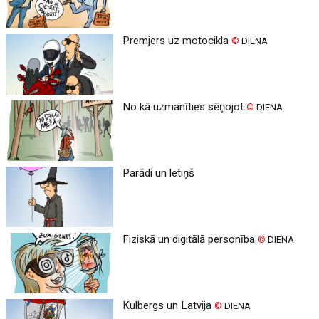
Premjers uz motocikla
©
DIENA
No kā uzmanīties sēņojot
©
DIENA
Parādi un letiņš
Fiziskā un digitālā personība
©
DIENA
Kulbergs un Latvija
©
DIENA