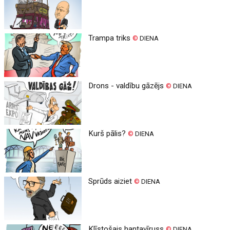
Trampa triks
©
DIENA
Drons - valdību gāzējs
©
DIENA
Kurš pālis?
©
DIENA
Sprūds aiziet
©
DIENA
Klīstošais hantavīruss
©
DIENA