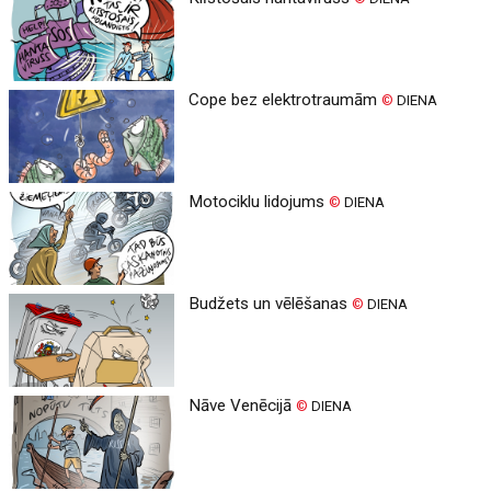
Cope bez elektrotraumām
©
DIENA
Motociklu lidojums
©
DIENA
Budžets un vēlēšanas
©
DIENA
Nāve Venēcijā
©
DIENA