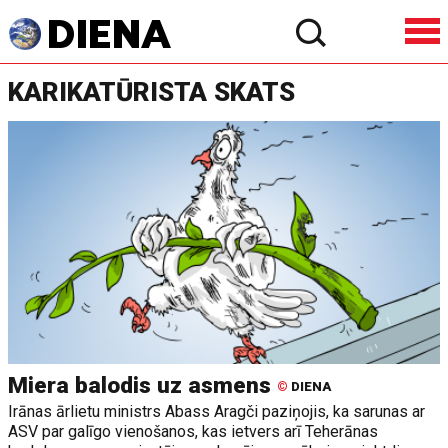
KARIKATŪRISTA SKATS
Miera balodis uz asmens
©
DIENA
Irānas ārlietu ministrs Abass Aragči paziņojis, ka sarunas ar
ASV par galīgo vienošanos, kas ietvers arī Teherānas