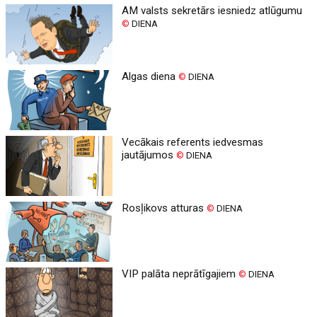
AM valsts sekretārs iesniedz atlūgumu
©
DIENA
Algas diena
©
DIENA
Vecākais referents iedvesmas
jautājumos
©
DIENA
Rosļikovs atturas
©
DIENA
VIP palāta neprātīgajiem
©
DIENA