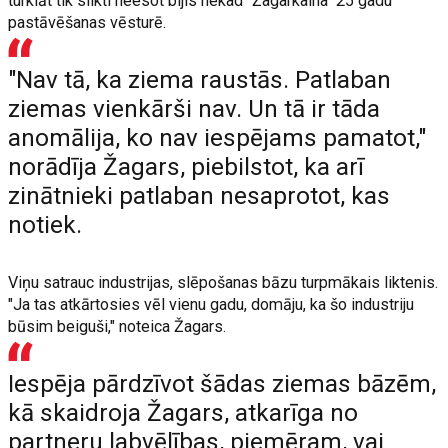
turklāt tik slikti neesot bijis nekad "Žagarkalna" 25 gadu
pastāvēšanas vēsturē.
"Nav tā, ka ziema raustās. Patlaban
ziemas vienkārši nav. Un tā ir tāda
anomālija, ko nav iespējams pamatot,"
norādīja Žagars, piebilstot, ka arī
zinātnieki patlaban nesaprotot, kas
notiek.
Viņu satrauc industrijas, slēpošanas bāzu turpmākais liktenis.
"Ja tas atkārtosies vēl vienu gadu, domāju, ka šo industriju
būsim beiguši," noteica Žagars.
Iespēja pārdzīvot šādas ziemas bāzēm,
kā skaidroja Žagars, atkarīga no
partneru labvēlības, piemēram, vai