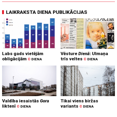
LAIKRAKSTA DIENA PUBLIKĀCIJAS
Labs gads vietējām
Vēsture
Dienā
: Ulmaņa
obligācijām
trīs veltes
©
DIENA
©
DIENA
Valdība iesaistās
Gora
Tikai viens biržas
liktenī
variants
©
DIENA
©
DIENA