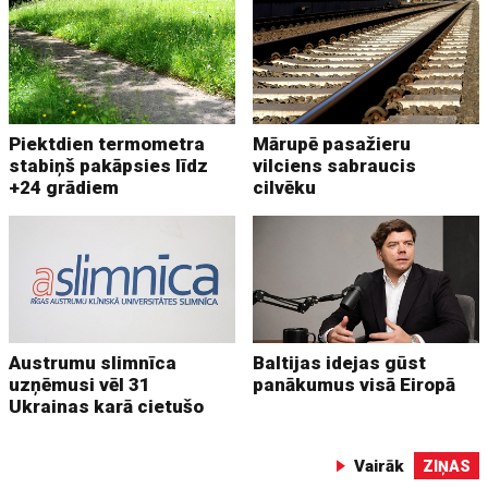
Piektdien termometra
Mārupē pasažieru
stabiņš pakāpsies līdz
vilciens sabraucis
+24 grādiem
cilvēku
Austrumu slimnīca
Baltijas idejas gūst
uzņēmusi vēl 31
panākumus visā Eiropā
Ukrainas karā cietušo
Vairāk
ZIŅAS