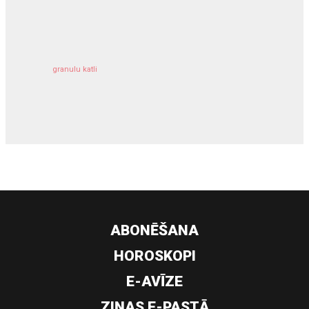
kravu apdrošināšana
granulu katli
siltumsūknis
ABONĒŠANA
HOROSKOPI
E-AVĪZE
ZIŅAS E-PASTĀ