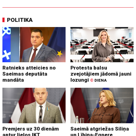
POLITIKA
Ratnieks atteicies no
Protesta balsu
Saeimas deputāta
zvejotājiem jādomā jauni
mandāta
lozungi
©
DIENA
Premjers uz 30 dienām
Saeimā atgriežas Siliņa
aptur lielos IKT
un Lībiņa-Egnere