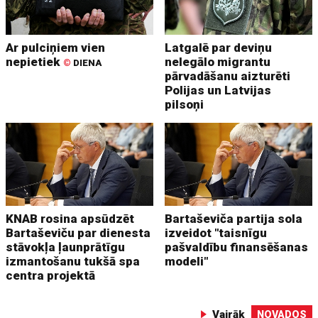
Ar pulciņiem vien
Latgalē par deviņu
nepietiek
nelegālo migrantu
©
DIENA
pārvadāšanu aizturēti
Polijas un Latvijas
pilsoņi
KNAB rosina apsūdzēt
Bartaševiča partija sola
Bartaševiču par dienesta
izveidot "taisnīgu
stāvokļa ļaunprātīgu
pašvaldību finansēšanas
izmantošanu tukšā spa
modeli"
centra projektā
Vairāk
NOVADOS