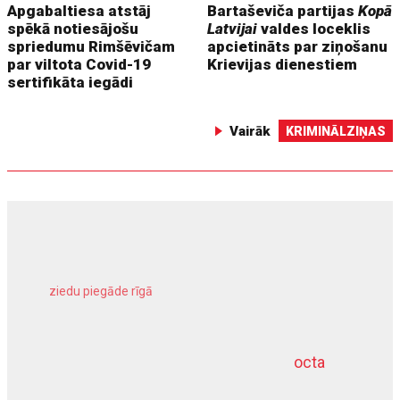
Apgabaltiesa atstāj
Bartaševiča partijas
Kopā
spēkā notiesājošu
Latvijai
valdes loceklis
spriedumu Rimšēvičam
apcietināts par ziņošanu
par viltota Covid-19
Krievijas dienestiem
sertifikāta iegādi
Vairāk
KRIMINĀLZIŅAS
ziedu piegāde rīgā
meliorācijas darbi
octa
dziļurbums