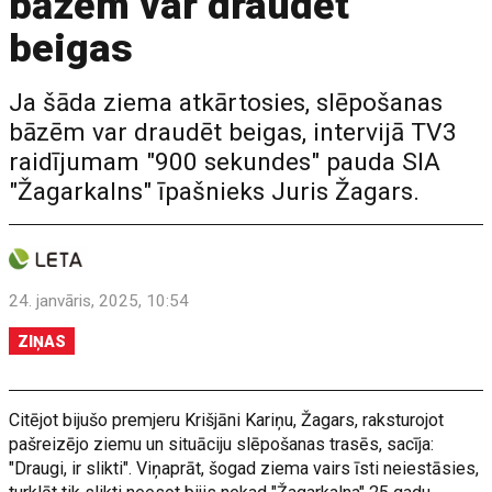
bāzēm var draudēt
beigas
Ja šāda ziema atkārtosies, slēpošanas
bāzēm var draudēt beigas, intervijā TV3
raidījumam "900 sekundes" pauda SIA
"Žagarkalns" īpašnieks Juris Žagars.
24. janvāris, 2025, 10:54
ZIŅAS
Citējot bijušo premjeru Krišjāni Kariņu, Žagars, raksturojot
pašreizējo ziemu un situāciju slēpošanas trasēs, sacīja:
"Draugi, ir slikti". Viņaprāt, šogad ziema vairs īsti neiestāsies,