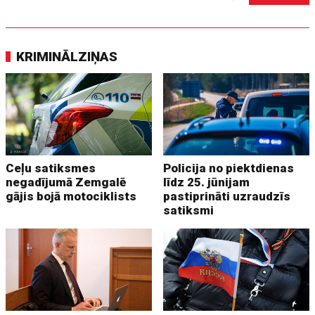
KRIMINĀLZIŅAS
Ceļu satiksmes
Policija no piektdienas
negadījumā Zemgalē
līdz 25. jūnijam
gājis bojā motociklists
pastiprināti uzraudzīs
satiksmi