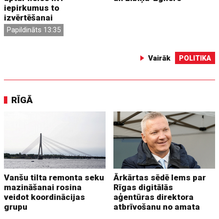
iepirkumus to
izvērtēšanai
Papildināts 13:35
Vairāk
POLITIKA
RĪGĀ
Vanšu tilta remonta seku
Ārkārtas sēdē lems par
mazināšanai rosina
Rīgas digitālās
veidot koordinācijas
aģentūras direktora
grupu
atbrīvošanu no amata