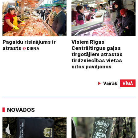
Pagaidu risinājums ir
Visiem Rīgas
atrasts
Centrāltirgus gaļas
©
DIENA
tirgotājiem atrastas
tirdzniecības vietas
citos paviljonos
Vairāk
RĪGĀ
NOVADOS