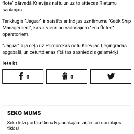
flote" pārvadā Krievijas naftu un uz to attiecas Rietumu
sankcijas.
Tankkuģis "Jaguar" ir saistīts ar Indijas uzņēmumu "Gatik Ship
Management", kas ir viens no vadošajiem "ēnu flotes"
operatoriem.
"Jaguar" bija ceļā uz Primorskas ostu Krievijas Ļeņingradas
apgabalā, un ceturtdienas rītā tas sasniedzis galamērķi.
Ieteikt
0
0
SEKO MUMS
Seko līdzi portāla Diena.lv jaunākajām ziņām arī sociālajos
tīklos!