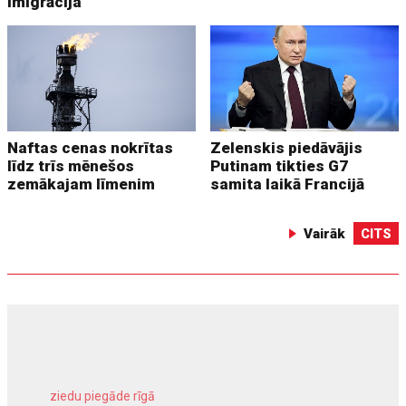
imigrācija
Naftas cenas nokrītas
Zelenskis piedāvājis
līdz trīs mēnešos
Putinam tikties G7
zemākajam līmenim
samita laikā Francijā
Vairāk
CITS
ziedu piegāde rīgā