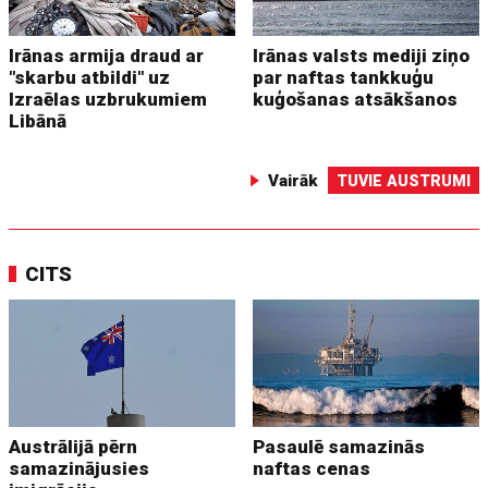
Irānas armija draud ar
Irānas valsts mediji ziņo
"skarbu atbildi" uz
par naftas tankkuģu
Izraēlas uzbrukumiem
kuģošanas atsākšanos
Libānā
Vairāk
TUVIE AUSTRUMI
CITS
Austrālijā pērn
Pasaulē samazinās
samazinājusies
naftas cenas