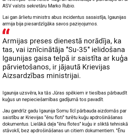
ASV valsts sekretāru Marko Rubio.
Lai gan ārlietu ministrs abus incidentus sasaistīja, Igaunijas
armija bija piesardzīgāka savos paziņojumos.
Armijas preses dienestā norādīja, ka
tas, vai iznīcinātāja "Su-35" ielidošana
Igaunijas gaisa telpā ir saistīta ar kuģa
pārvietošanos, ir jājautā Krievijas
Aizsardzības ministrijai.
Igaunija uzsvēra, ka tās Jūras spēkiem ir tiesības pārbaudīt
kuģus un nepieciešamības gadījumā tos pavadīt.
Jau gandrīz gadu Igaunija Somu līcī pārbauda aizdomās par
saistību ar Krievijas "ēnu floti" turētu kuģu apdrošināšanas
dokumentus. Lielākā daļa "ēnu flotes" kuģu ir sliktā tehniskā
stāvoklī, bez apdrošināšanas un citiem dokumentiem. "Ēnu