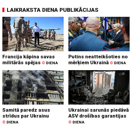
LAIKRAKSTA DIENA PUBLIKĀCIJAS
Francija kāpina savas
Putins neatteikšoties no
militārās spējas
mērķiem Ukrainā
©
DIENA
©
DIENA
Samitā paredz asus
Ukrainai sarunās piedāvā
strīdus par Ukrainu
ASV drošības garantijas
©
DIENA
©
DIENA