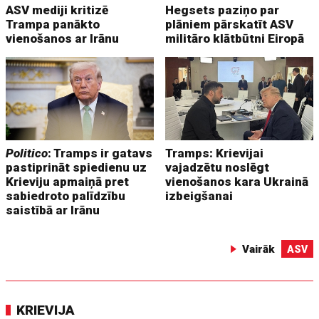
ASV mediji kritizē
Hegsets paziņo par
Trampa panākto
plāniem pārskatīt ASV
vienošanos ar Irānu
militāro klātbūtni Eiropā
Politico
: Tramps ir gatavs
Tramps: Krievijai
pastiprināt spiedienu uz
vajadzētu noslēgt
Krieviju apmaiņā pret
vienošanos kara Ukrainā
sabiedroto palīdzību
izbeigšanai
saistībā ar Irānu
Vairāk
ASV
KRIEVIJA