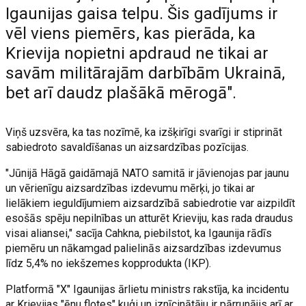
Igaunijas gaisa telpu. Šis gadījums ir
vēl viens piemērs, kas pierāda, ka
Krievija nopietni apdraud ne tikai ar
savām militārajām darbībām Ukrainā,
bet arī daudz plašākā mērogā".
Viņš uzsvēra, ka tas nozīmē, ka izšķirīgi svarīgi ir stiprināt
sabiedroto savaldīšanas un aizsardzības pozīcijas.
"Jūnijā Hāgā gaidāmajā NATO samitā ir jāvienojas par jaunu
un vērienīgu aizsardzības izdevumu mērķi, jo tikai ar
lielākiem ieguldījumiem aizsardzībā sabiedrotie var aizpildīt
esošās spēju nepilnības un atturēt Krieviju, kas rada draudus
visai aliansei," sacīja Cahkna, piebilstot, ka Igaunija rādīs
piemēru un nākamgad palielinās aizsardzības izdevumus
līdz 5,4% no iekšzemes kopprodukta (IKP).
Platformā "X" Igaunijas ārlietu ministrs rakstīja, ka incidentu
ar Krievijas "ēnu flotes" kuģi un iznīcinātāju ir pārrunājis arī ar