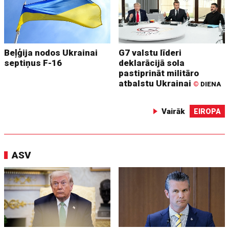
Beļģija nodos Ukrainai
G7 valstu līderi
septiņus F-16
deklarācijā sola
pastiprināt militāro
atbalstu Ukrainai
©
DIENA
Vairāk
EIROPA
ASV