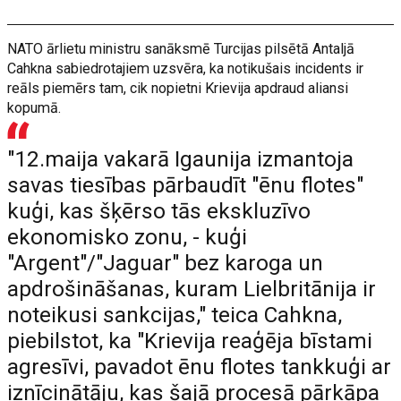
NATO ārlietu ministru sanāksmē Turcijas pilsētā Antaljā
Cahkna sabiedrotajiem uzsvēra, ka notikušais incidents ir
reāls piemērs tam, cik nopietni Krievija apdraud aliansi
kopumā.
"12.maija vakarā Igaunija izmantoja
savas tiesības pārbaudīt "ēnu flotes"
kuģi, kas šķērso tās ekskluzīvo
ekonomisko zonu, - kuģi
"Argent"/"Jaguar" bez karoga un
apdrošināšanas, kuram Lielbritānija ir
noteikusi sankcijas," teica Cahkna,
piebilstot, ka "Krievija reaģēja bīstami
agresīvi, pavadot ēnu flotes tankkuģi ar
iznīcinātāju, kas šajā procesā pārkāpa