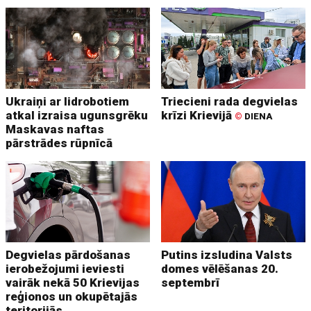
Ukraiņi ar lidrobotiem
Triecieni rada degvielas
atkal izraisa ugunsgrēku
krīzi Krievijā
©
DIENA
Maskavas naftas
pārstrādes rūpnīcā
Degvielas pārdošanas
Putins izsludina Valsts
ierobežojumi ieviesti
domes vēlēšanas 20.
vairāk nekā 50 Krievijas
septembrī
reģionos un okupētajās
teritorijās