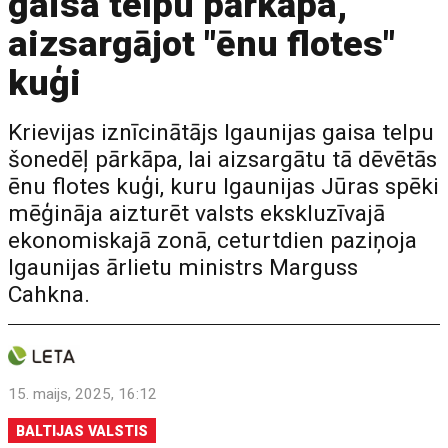
gaisa telpu pārkāpa,
aizsargājot "ēnu flotes"
kuģi
Krievijas iznīcinātājs Igaunijas gaisa telpu
šonedēļ pārkāpa, lai aizsargātu tā dēvētās
ēnu flotes kuģi, kuru Igaunijas Jūras spēki
mēģināja aizturēt valsts ekskluzīvajā
ekonomiskajā zonā, ceturtdien paziņoja
Igaunijas ārlietu ministrs Marguss
Cahkna.
15. maijs, 2025, 16:12
BALTIJAS VALSTIS