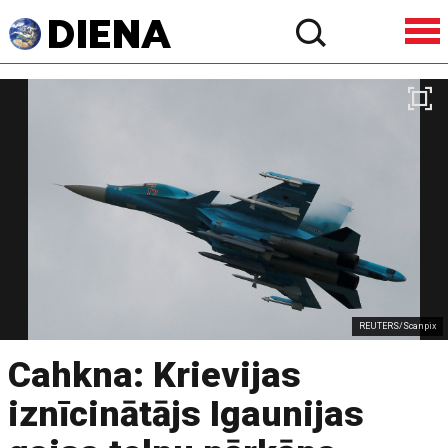
REUTERS/Scanpix
Cahkna: Krievijas
iznīcinātājs Igaunijas