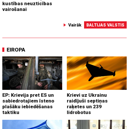
kustības neuzticības
vairošanai
Vairāk
BALTIJAS VALSTIS
EIROPA
EP: Krievija pret ES un
Krievi uz Ukrainu
sabiedrotajiem īsteno
raidījuši septiņas
plašāku iebiedēšanas
raķetes un 239
taktiku
lidrobotus