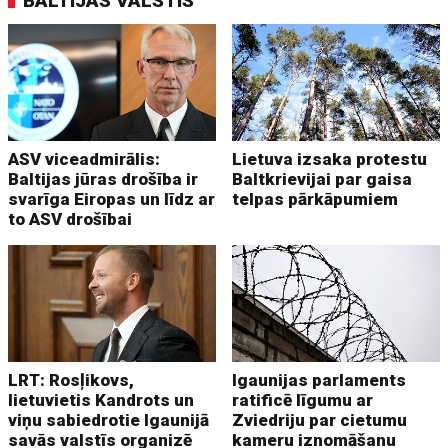
BALTIJAS VALSTIS
ASV viceadmirālis:
Lietuva izsaka protestu
Baltijas jūras drošība ir
Baltkrievijai par gaisa
svarīga Eiropas un līdz ar
telpas pārkāpumiem
to ASV drošībai
LRT: Rosļikovs,
Igaunijas parlaments
lietuvietis Kandrots un
ratificē līgumu ar
viņu sabiedrotie Igaunijā
Zviedriju par cietumu
savās valstīs organizē
kameru iznomāšanu