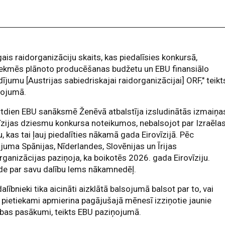
gais raidorganizāciju skaits, kas piedalīsies konkursā,
tekmēs plānoto producēšanas budžetu un EBU finansiālo
dījumu [Austrijas sabiedriskajai raidorganizācijai] ORF," teikt
ņojumā.
tdien EBU sanāksmē Ženēvā atbalstīja izsludinātās izmaiņa
īzijas dziesmu konkursa noteikumos, nebalsojot par Izraēla
u, kas tai ļauj piedalīties nākamā gada Eirovīzijā. Pēc
juma Spānijas, Nīderlandes, Slovēnijas un Īrijas
rganizācijas paziņoja, ka boikotēs 2026. gada Eirovīziju.
de par savu dalību lems nākamnedēļ.
alībnieki tika aicināti aizklātā balsojumā balsot par to, vai
 pietiekami apmierina pagājušajā mēnesī izziņotie jaunie
bas pasākumi, teikts EBU paziņojumā.