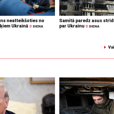
ins neatteikšoties no
Samitā paredz asus strī
ķiem Ukrainā
par Ukrainu
©
DIENA
©
DIENA
Va