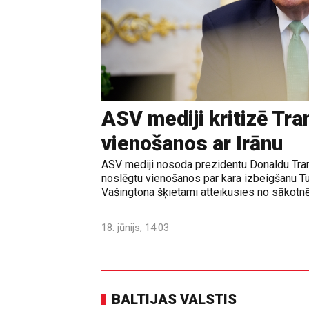
ASV mediji kritizē Tr
vienošanos ar Irānu
ASV mediji nosoda prezidentu Donaldu Tram
noslēgtu vienošanos par kara izbeigšanu T
Vašingtona šķietami atteikusies no sākotnē
18. jūnijs, 14:03
BALTIJAS VALSTIS