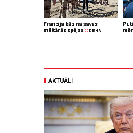
Francija kāpina savas
Put
militārās spējas
mēr
©
DIENA
AKTUĀLI