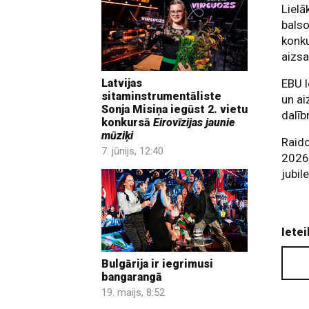
Lielā
balso
konku
aizs
EBU l
Latvijas
sitaminstrumentāliste
un ai
Sonja Misiņa iegūst 2. vietu
dalīb
konkursā
Eirovīzijas jaunie
mūziķi
Raido
7. jūnijs, 12:40
2026.
jubi
Ietei
Bulgārija ir iegrimusi
bangarangā
19. maijs, 8:52