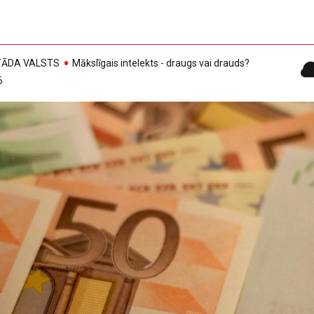
, TĀDA VALSTS
Mākslīgais intelekts - draugs vai drauds?
6