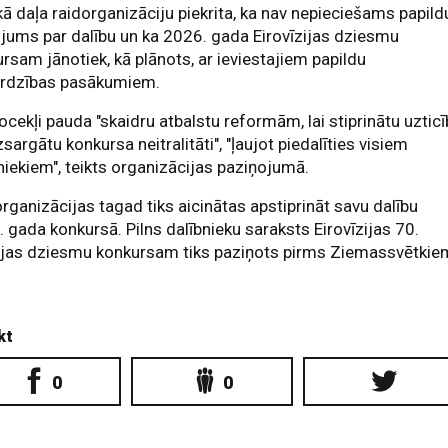
kā daļa raidorganizāciju piekrita, ka nav nepieciešams papild
jums par dalību un ka 2026. gada Eirovīzijas dziesmu
rsam jānotiek, kā plānots, ar ieviestajiem papildu
ardzības pasākumiem.
ocekļi pauda "skaidru atbalstu reformām, lai stiprinātu uztic
zsargātu konkursa neitralitāti", "ļaujot piedalīties visiem
niekiem", teikts organizācijas paziņojumā.
rganizācijas tagad tiks aicinātas apstiprināt savu dalību
 gada konkursā. Pilns dalībnieku saraksts Eirovīzijas 70.
lejas dziesmu konkursam tiks paziņots pirms Ziemassvētkie
kt
0
0