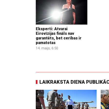
Eksperti: Atvarai
Eirovīzijas fināls nav
garantēts, bet cerības ir
pamatotas
14. maijs, 6:50
LAIKRAKSTA DIENA PUBLIKĀ