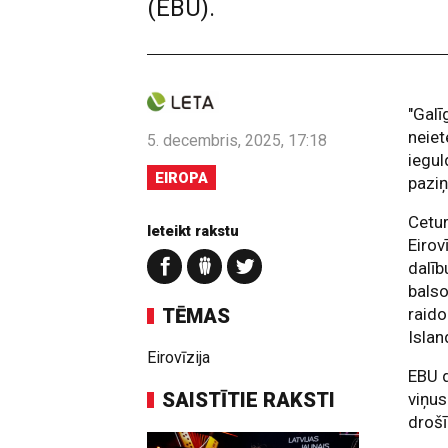
(EBU).
"Galī
neie
5. decembris, 2025, 17:18
iegul
EIROPA
pazi
Cetur
Ieteikt rakstu
Eirov
dalīb
balso
TĒMAS
raido
Islan
Eirovīzija
EBU d
SAISTĪTIE RAKSTI
viņus
drošī