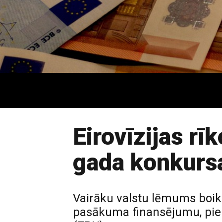
Eirovīzijas rī
gada konkurs
Vairāku valstu lēmums boik
pasākuma finansējumu, piekt