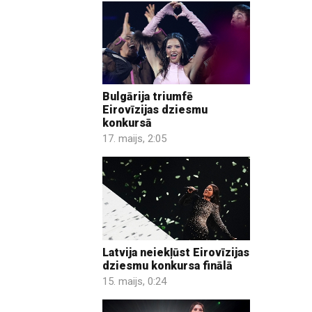
Bulgārija triumfē
Eirovīzijas dziesmu
konkursā
17. maijs, 2:05
Latvija neiekļūst Eirovīzijas
dziesmu konkursa finālā
15. maijs, 0:24