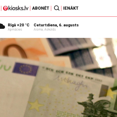
ABONĒT
IENĀKT
Rīgā +20 °C
Ceturtdiena, 6. augusts
Apmācies
Aisma, Askolds