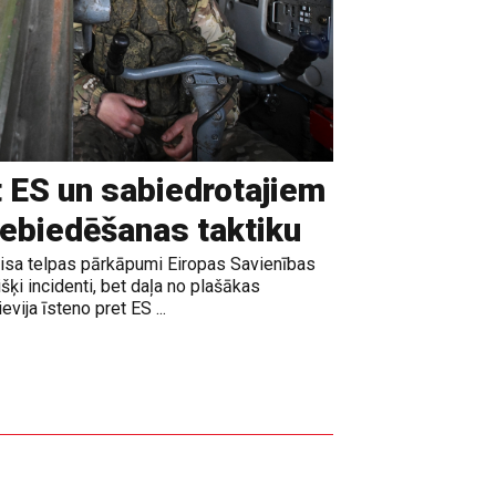
t ES un sabiedrotajiem
iebiedēšanas taktiku
gaisa telpas pārkāpumi Eiropas Savienības
išķi incidenti, bet daļa no plašākas
vija īsteno pret ES ...