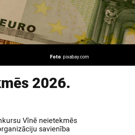
Foto
: pixabay.com
ekmēs 2026.
onkursu Vīnē neietekmēs
rganizāciju savienība