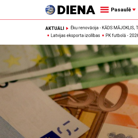
Pasaulē
Ēku renovācija - KĀDS MĀJOKLIS
AKTUĀLI
Latvijas eksporta izcilības
PK futbolā - 202