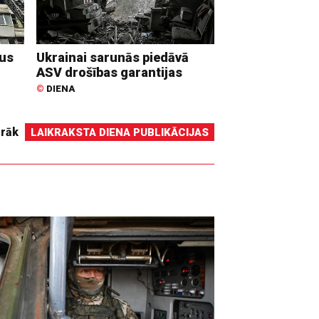
dus
Ukrainai sarunās piedāvā
ASV drošības garantijas
©
DIENA
irāk
LAIKRAKSTA DIENA PUBLIKĀCIJAS