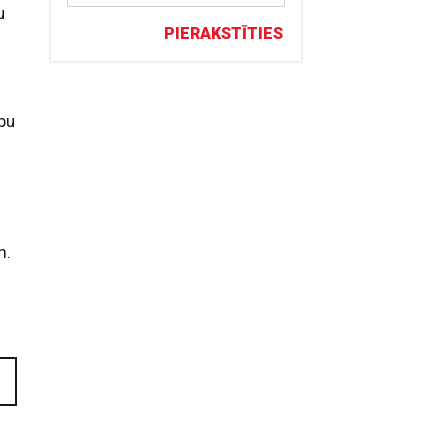
u
PIERAKSTĪTIES
ību
m.