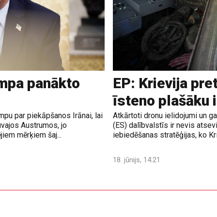
ampa panākto
EP: Krievija pre
īsteno plašāku 
pu par piekāpšanos Irānai, lai
Atkārtoti dronu ielidojumi un 
uvajos Austrumos, jo
(ES) dalībvalstīs ir nevis atsev
jiem mērķiem šaj...
iebiedēšanas stratēģijas, ko Krie
18. jūnijs, 14:21