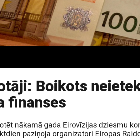
kotāji: Boikots neiet
a finanses
otēt nākamā gada Eirovīzijas dziesmu k
dien paziņoja organizatori Eiropas Raido