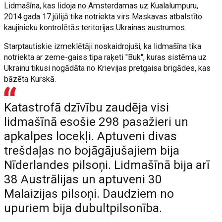
Lidmašīna, kas lidoja no Amsterdamas uz Kualalumpuru,
2014.gada 17.jūlijā tika notriekta virs Maskavas atbalstīto
kaujinieku kontrolētās teritorijas Ukrainas austrumos.
Starptautiskie izmeklētāji noskaidrojuši, ka lidmašīna tika
notriekta ar zeme-gaiss tipa raķeti "Buk", kuras sistēma uz
Ukrainu tikusi nogādāta no Krievijas pretgaisa brigādes, kas
bāzēta Kurskā.
Katastrofā dzīvību zaudēja visi
lidmašīnā esošie 298 pasažieri un
apkalpes locekļi. Aptuveni divas
trešdaļas no bojāgājušajiem bija
Nīderlandes pilsoņi. Lidmašīnā bija arī
38 Austrālijas un aptuveni 30
Malaizijas pilsoņi. Daudziem no
upuriem bija dubultpilsonība.