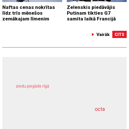
Naftas cenas nokrītas
Zelenskis piedāvājis
līdz trīs mēnešos
Putinam tikties G7
zemākajam līmenim
samita laikā Francijā
Vairāk
CITS
ziedu piegāde rīgā
meliorācijas darbi
octa
dziļurbums
kravu apdrošināšana