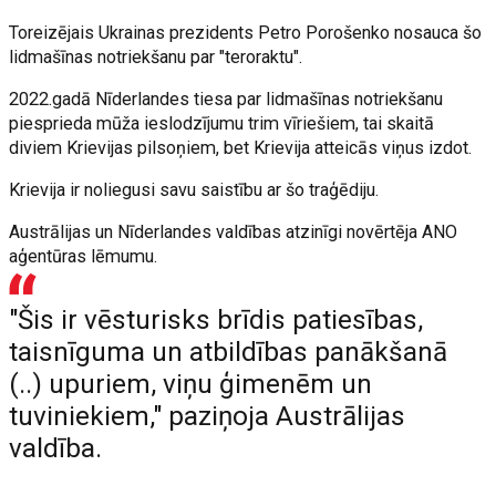
Toreizējais Ukrainas prezidents Petro Porošenko nosauca šo
lidmašīnas notriekšanu par "teroraktu".
2022.gadā Nīderlandes tiesa par lidmašīnas notriekšanu
piesprieda mūža ieslodzījumu trim vīriešiem, tai skaitā
diviem Krievijas pilsoņiem, bet Krievija atteicās viņus izdot.
Krievija ir noliegusi savu saistību ar šo traģēdiju.
Austrālijas un Nīderlandes valdības atzinīgi novērtēja ANO
aģentūras lēmumu.
"Šis ir vēsturisks brīdis patiesības,
taisnīguma un atbildības panākšanā
(..) upuriem, viņu ģimenēm un
tuviniekiem," paziņoja Austrālijas
valdība.