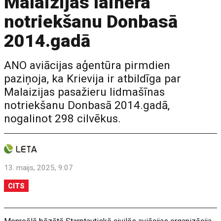
Malaizijas lainera
notriekšanu Donbasā
2014.gadā
ANO aviācijas aģentūra pirmdien
paziņoja, ka Krievija ir atbildīga par
Malaizijas pasažieru lidmašīnas
notriekšanu Donbasā 2014.gadā,
nogalinot 298 cilvēkus.
13. maijs, 2025, 9:07
CITS