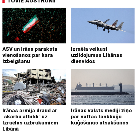
TUVIE AUSTRUMI
ASV un Irāna paraksta
Izraēla veikusi
vienošanos par kara
uzlidojumus Libānas
izbeigšanu
dienvidos
Irānas armija draud ar
Irānas valsts mediji ziņo
"skarbu atbildi" uz
par naftas tankkuģu
Izraēlas uzbrukumiem
kuģošanas atsākšanos
Libānā