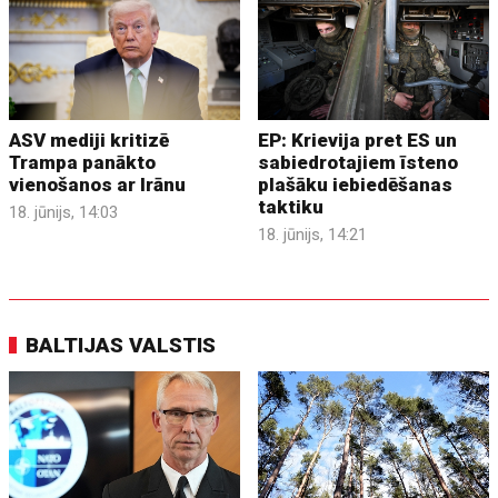
ASV mediji kritizē
EP: Krievija pret ES un
Trampa panākto
sabiedrotajiem īsteno
vienošanos ar Irānu
plašāku iebiedēšanas
taktiku
18. jūnijs, 14:03
18. jūnijs, 14:21
BALTIJAS VALSTIS