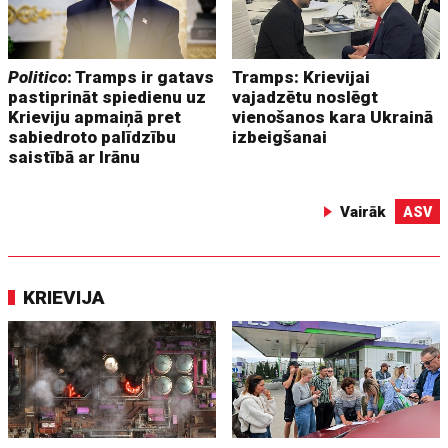
Politico
: Tramps ir gatavs
Tramps: Krievijai
pastiprināt spiedienu uz
vajadzētu noslēgt
Krieviju apmaiņā pret
vienošanos kara Ukrainā
sabiedroto palīdzību
izbeigšanai
saistībā ar Irānu
Vairāk
ASV
KRIEVIJA