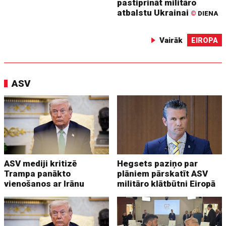
pastiprināt militāro
atbalstu Ukrainai
©
DIENA
Vairāk
EIROPA
ASV
ASV mediji kritizē
Hegsets paziņo par
Trampa panākto
plāniem pārskatīt ASV
vienošanos ar Irānu
militāro klātbūtni Eiropā