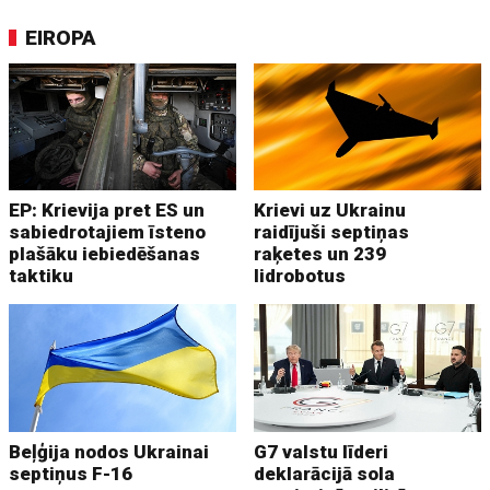
EIROPA
EP: Krievija pret ES un
Krievi uz Ukrainu
sabiedrotajiem īsteno
raidījuši septiņas
plašāku iebiedēšanas
raķetes un 239
taktiku
lidrobotus
Beļģija nodos Ukrainai
G7 valstu līderi
septiņus F-16
deklarācijā sola