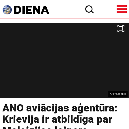
AFP/Scanpix
ANO aviācijas aģentūra:
Krievija ir atbildīga par