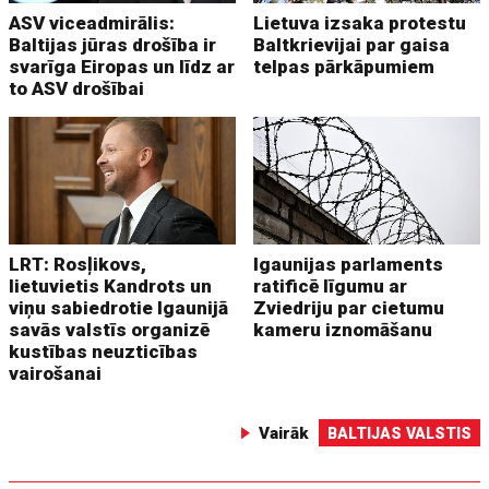
ASV viceadmirālis:
Lietuva izsaka protestu
Baltijas jūras drošība ir
Baltkrievijai par gaisa
svarīga Eiropas un līdz ar
telpas pārkāpumiem
to ASV drošībai
LRT: Rosļikovs,
Igaunijas parlaments
lietuvietis Kandrots un
ratificē līgumu ar
viņu sabiedrotie Igaunijā
Zviedriju par cietumu
savās valstīs organizē
kameru iznomāšanu
kustības neuzticības
vairošanai
Vairāk
BALTIJAS VALSTIS