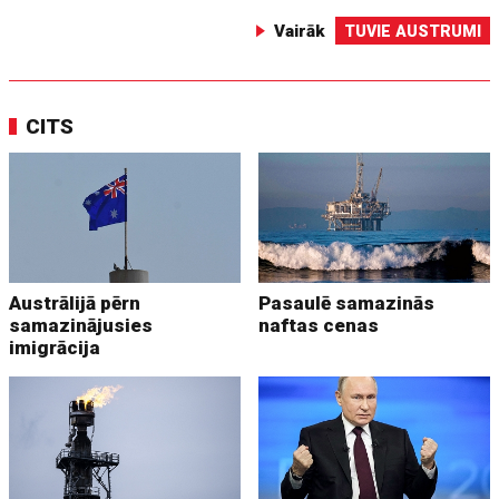
Vairāk
TUVIE AUSTRUMI
CITS
Austrālijā pērn
Pasaulē samazinās
samazinājusies
naftas cenas
imigrācija