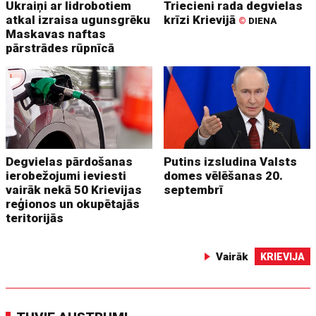
Ukraiņi ar lidrobotiem
Triecieni rada degvielas
atkal izraisa ugunsgrēku
krīzi Krievijā
©
DIENA
Maskavas naftas
pārstrādes rūpnīcā
Degvielas pārdošanas
Putins izsludina Valsts
ierobežojumi ieviesti
domes vēlēšanas 20.
vairāk nekā 50 Krievijas
septembrī
reģionos un okupētajās
teritorijās
Vairāk
KRIEVIJA