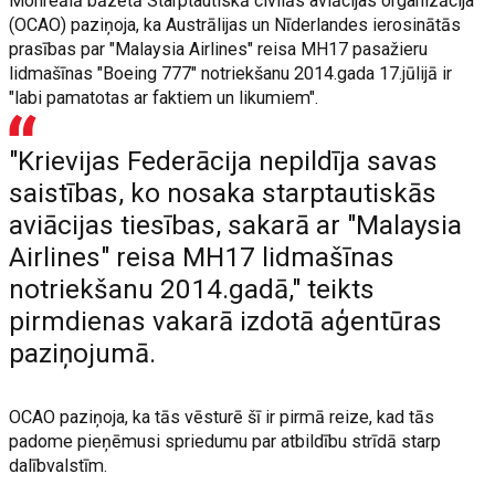
Monreālā bāzētā Starptautiskā civilās aviācijas organizācija
(OCAO) paziņoja, ka Austrālijas un Nīderlandes ierosinātās
prasības par "Malaysia Airlines" reisa MH17 pasažieru
lidmašīnas "Boeing 777" notriekšanu 2014.gada 17.jūlijā ir
"labi pamatotas ar faktiem un likumiem".
"Krievijas Federācija nepildīja savas
saistības, ko nosaka starptautiskās
aviācijas tiesības, sakarā ar "Malaysia
Airlines" reisa MH17 lidmašīnas
notriekšanu 2014.gadā," teikts
pirmdienas vakarā izdotā aģentūras
paziņojumā.
OCAO paziņoja, ka tās vēsturē šī ir pirmā reize, kad tās
padome pieņēmusi spriedumu par atbildību strīdā starp
dalībvalstīm.