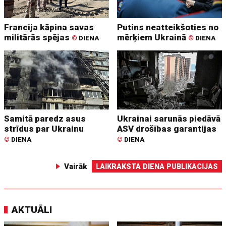
Francija kāpina savas
Putins neatteikšoties no
militārās spējas
mērķiem Ukrainā
©
DIENA
©
DIENA
Samitā paredz asus
Ukrainai sarunās piedāvā
strīdus par Ukrainu
ASV drošības garantijas
©
DIENA
©
DIENA
Vairāk
LAIKRAKSTA DIENA PUBLIKĀCIJAS
AKTUĀLI