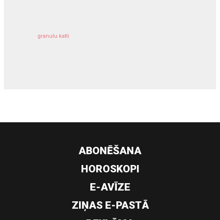
granulu katli
siltumsūknis
ABONĒŠANA
HOROSKOPI
E-AVĪZE
ZIŅAS E-PASTĀ