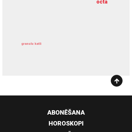
octa
dziļurbums
kravu apdrošināšana
granulu katli
siltumsūknis
ABONĒŠANA
HOROSKOPI