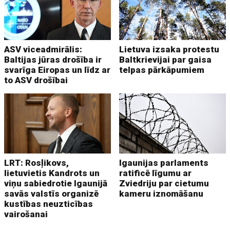
ASV viceadmirālis:
Lietuva izsaka protestu
Baltijas jūras drošība ir
Baltkrievijai par gaisa
svarīga Eiropas un līdz ar
telpas pārkāpumiem
to ASV drošībai
LRT: Rosļikovs,
Igaunijas parlaments
lietuvietis Kandrots un
ratificē līgumu ar
viņu sabiedrotie Igaunijā
Zviedriju par cietumu
savās valstīs organizē
kameru iznomāšanu
kustības neuzticības
vairošanai