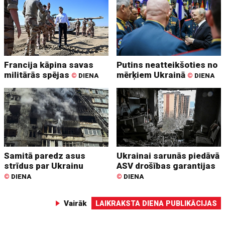
Francija kāpina savas
Putins neatteikšoties no
militārās spējas
mērķiem Ukrainā
©
DIENA
©
DIENA
Samitā paredz asus
Ukrainai sarunās piedāvā
strīdus par Ukrainu
ASV drošības garantijas
©
DIENA
©
DIENA
Vairāk
LAIKRAKSTA DIENA PUBLIKĀCIJAS