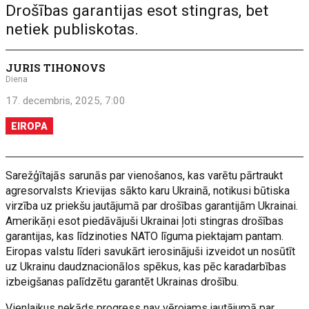
Drošības garantijas esot stingras, bet
netiek publiskotas.
JURIS TIHONOVS
Diena
17. decembris, 2025, 7:00
EIROPA
Sarežģītajās sarunās par vienošanos, kas varētu pārtraukt
agresorvalsts Krievijas sākto karu Ukrainā, notikusi būtiska
virzība uz priekšu jautājumā par drošības garantijām Ukrainai.
Amerikāņi esot piedāvājuši Ukrainai ļoti stingras drošības
garantijas, kas līdzinoties NATO līguma piektajam pantam.
Eiropas valstu līderi savukārt ierosinājuši izveidot un nosūtīt
uz Ukrainu daudznacionālos spēkus, kas pēc karadarbības
izbeigšanas palīdzētu garantēt Ukrainas drošību.
Vienlaikus nekāds progress nav vērojams jautājumā par