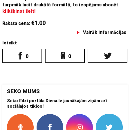
turpmāk lasīt drukātā formātā, to iespējams abonēt
klikšķinot šeit!
€1.00
Raksta cena:
Vairāk informācijas
Ieteikt
0
0
SEKO MUMS
Seko līdzi portāla Diena.lv jaunākajām ziņām arī
sociālajos tīklos!