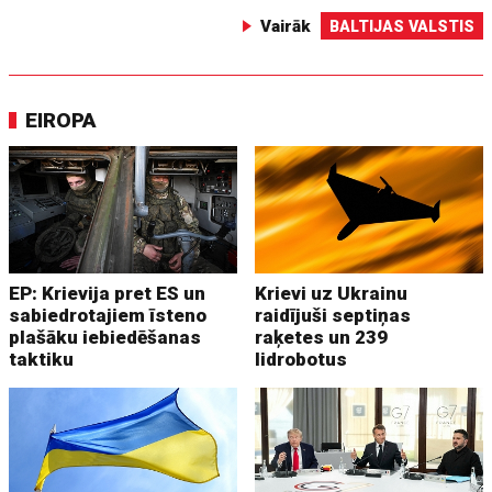
Vairāk
BALTIJAS VALSTIS
EIROPA
EP: Krievija pret ES un
Krievi uz Ukrainu
sabiedrotajiem īsteno
raidījuši septiņas
plašāku iebiedēšanas
raķetes un 239
taktiku
lidrobotus