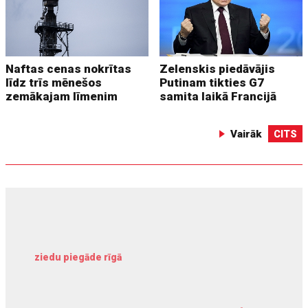
Naftas cenas nokrītas
Zelenskis piedāvājis
līdz trīs mēnešos
Putinam tikties G7
zemākajam līmenim
samita laikā Francijā
Vairāk
CITS
ziedu piegāde rīgā
meliorācijas darbi