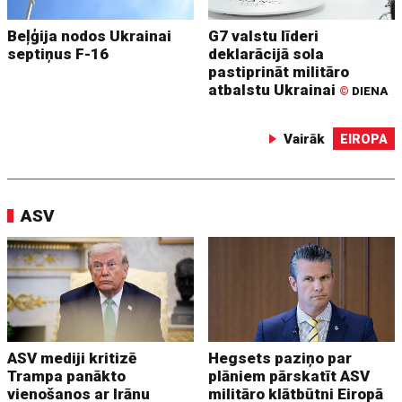
Beļģija nodos Ukrainai
G7 valstu līderi
septiņus F-16
deklarācijā sola
pastiprināt militāro
atbalstu Ukrainai
©
DIENA
Vairāk
EIROPA
ASV
ASV mediji kritizē
Hegsets paziņo par
Trampa panākto
plāniem pārskatīt ASV
vienošanos ar Irānu
militāro klātbūtni Eiropā