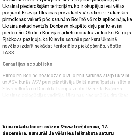
Ukrainai piederošajām teritorijām, ko ir okupējusi vai vēlas
pārņemt Krievija. Ukrainas prezidents Volodimirs Zelenskis
pirmdienas vakarā pēc sarunām Berlīnē vēlreiz apliecināja, ka
Ukraina nekad neatzīs Donbasa okupēto daļu par Krievijai
piederošu. Otrdien Krievijas ārlietu ministra vietnieks Sergejs
Rjabkovs paziņoja, ka Krievija sarunās par karu Ukrainā
nevēlas izdarīt nekādas teritoriālas piekāpšanās, vēstīja
TASS.
Garantijas nepublisko
Pirmdien Berlīnē noslēdzās divu dienu sarunas starp Ukrainu
un ASV, kurās ASV pusi pārstāvēja Baltā nama īpašais sūtnis
Stīvs Vitkofs un Donalda Trampa znots Džēreds Kušners.
Ukrainas delegācijas vadītājs, Ukrainas Nacionālās drošības
un aizsardzības padomes sekretārs Rustems Umerovs tās
ierakstā vietnē X nodēvēja par "konstruktīvām, produktīvām
un tādām, kurās sasniegts reāls progress".
Visu rakstu lasiet avīzes
Diena
trešdienas, 17.
decembra, numurā! Ja vēlaties laikraksta saturu