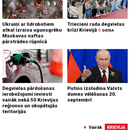
Ukraiņi ar lidrobotiem
Triecieni rada degvielas
atkal izraisa ugunsgrēku
krīzi Krievijā
©
DIENA
Maskavas naftas
pārstrādes rūpnīcā
Degvielas pārdošanas
Putins izsludina Valsts
ierobežojumi ieviesti
domes vēlēšanas 20.
vairāk nekā 50 Krievijas
septembrī
reģionos un okupētajās
teritorijās
Vairāk
KRIEVIJA