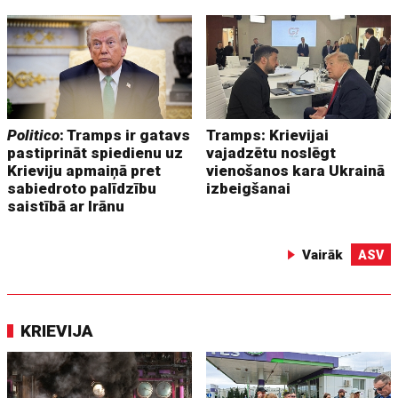
Politico
: Tramps ir gatavs
Tramps: Krievijai
pastiprināt spiedienu uz
vajadzētu noslēgt
Krieviju apmaiņā pret
vienošanos kara Ukrainā
sabiedroto palīdzību
izbeigšanai
saistībā ar Irānu
Vairāk
ASV
KRIEVIJA