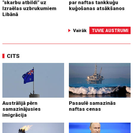
"skarbu atbildi" uz
par naftas tankkuģu
Izraēlas uzbrukumiem
kuģošanas atsākšanos
Libānā
Vairāk
TUVIE AUSTRUMI
CITS
Austrālijā pērn
Pasaulē samazinās
samazinājusies
naftas cenas
imigrācija