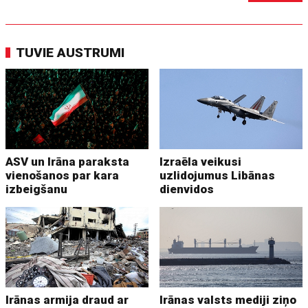
TUVIE AUSTRUMI
ASV un Irāna paraksta
Izraēla veikusi
vienošanos par kara
uzlidojumus Libānas
izbeigšanu
dienvidos
Irānas armija draud ar
Irānas valsts mediji ziņo