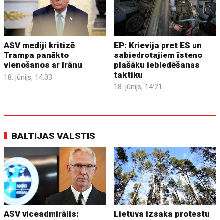
ASV mediji kritizē
EP: Krievija pret ES un
Trampa panākto
sabiedrotajiem īsteno
vienošanos ar Irānu
plašāku iebiedēšanas
taktiku
18. jūnijs, 14:03
18. jūnijs, 14:21
BALTIJAS VALSTIS
ASV viceadmirālis:
Lietuva izsaka protestu