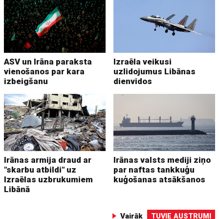
ASV un Irāna paraksta
Izraēla veikusi
vienošanos par kara
uzlidojumus Libānas
izbeigšanu
dienvidos
Irānas armija draud ar
Irānas valsts mediji ziņo
"skarbu atbildi" uz
par naftas tankkuģu
Izraēlas uzbrukumiem
kuģošanas atsākšanos
Libānā
Vairāk
TUVIE AUSTRUMI