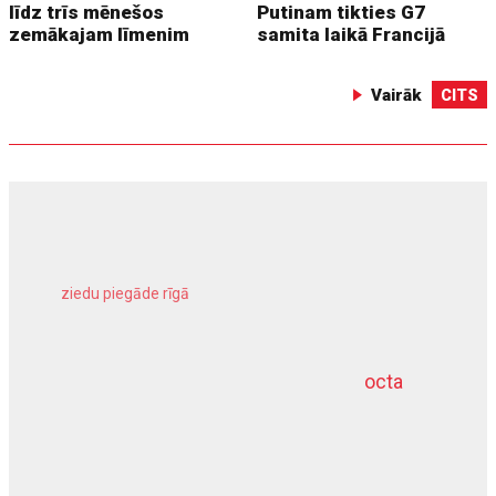
līdz trīs mēnešos
Putinam tikties G7
zemākajam līmenim
samita laikā Francijā
Vairāk
CITS
ziedu piegāde rīgā
meliorācijas darbi
octa
dziļurbums
kravu apdrošināšana