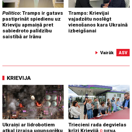
Politico
: Tramps ir gatavs
Tramps: Krievijai
pastiprināt spiedienu uz
vajadzētu noslēgt
Krieviju apmaiņā pret
vienošanos kara Ukrainā
sabiedroto palīdzību
izbeigšanai
saistībā ar Irānu
Vairāk
ASV
KRIEVIJA
Ukraiņi ar lidrobotiem
Triecieni rada degvielas
atkal izraisa ugunsgrēku
krīzi Krievijā
©
DIENA