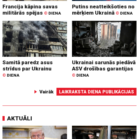
Francija kāpina savas
Putins neatteikšoties no
militārās spējas
mērķiem Ukrainā
©
DIENA
©
DIENA
Samitā paredz asus
Ukrainai sarunās piedāvā
strīdus par Ukrainu
ASV drošības garantijas
©
DIENA
©
DIENA
Vairāk
LAIKRAKSTA DIENA PUBLIKĀCIJAS
AKTUĀLI