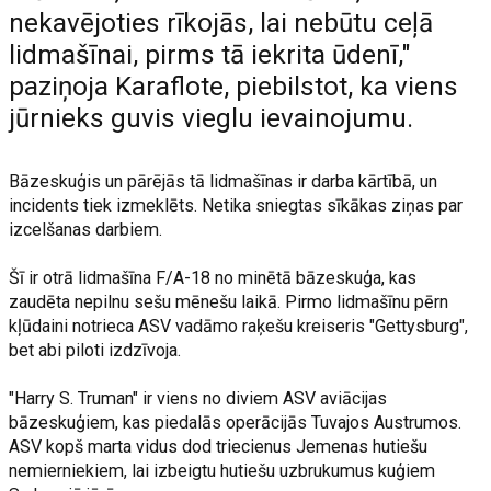
nekavējoties rīkojās, lai nebūtu ceļā
lidmašīnai, pirms tā iekrita ūdenī,"
paziņoja Karaflote, piebilstot, ka viens
jūrnieks guvis vieglu ievainojumu.
Bāzeskuģis un pārējās tā lidmašīnas ir darba kārtībā, un
incidents tiek izmeklēts. Netika sniegtas sīkākas ziņas par
izcelšanas darbiem.
Šī ir otrā lidmašīna F/A-18 no minētā bāzeskuģa, kas
zaudēta nepilnu sešu mēnešu laikā. Pirmo lidmašīnu pērn
kļūdaini notrieca ASV vadāmo raķešu kreiseris "Gettysburg",
bet abi piloti izdzīvoja.
"Harry S. Truman" ir viens no diviem ASV aviācijas
bāzeskuģiem, kas piedalās operācijās Tuvajos Austrumos.
ASV kopš marta vidus dod triecienus Jemenas hutiešu
nemierniekiem, lai izbeigtu hutiešu uzbrukumus kuģiem