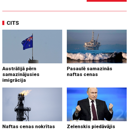
CITS
Austrālijā pērn
Pasaulē samazinās
samazinājusies
naftas cenas
imigrācija
Naftas cenas nokrītas
Zelenskis piedāvājis