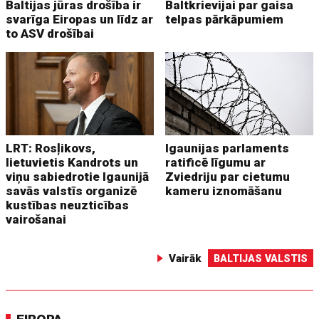
Baltijas jūras drošība ir
Baltkrievijai par gaisa
svarīga Eiropas un līdz ar
telpas pārkāpumiem
to ASV drošībai
LRT: Rosļikovs,
Igaunijas parlaments
lietuvietis Kandrots un
ratificē līgumu ar
viņu sabiedrotie Igaunijā
Zviedriju par cietumu
savās valstīs organizē
kameru iznomāšanu
kustības neuzticības
vairošanai
Vairāk
BALTIJAS VALSTIS