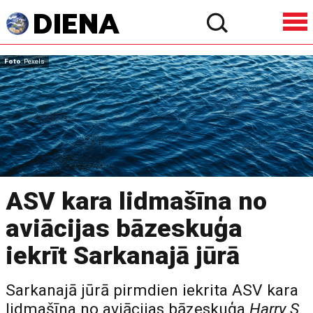
Foto
: Pexels
ASV kara lidmašīna no
aviācijas bāzeskuģa
iekrīt Sarkanajā jūrā
Sarkanajā jūrā pirmdien iekrita ASV kara
lidmašīna no aviācijas bāzeskuģa
Harry S.