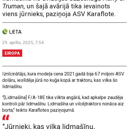
Truman
, un šajā avārijā tika ievainots
viens jūrnieks, paziņoja ASV Karaflote.
29. aprīlis, 2025, 7:54
EIROPA
Iznīcinātājs, kura modeļa cena 2021.gadā bija 67 miljoni ASV
dolāru, ieslīdēja jūrā no kuģa kopā ar traktoru, kas vilka šo
lidmašīnu.
"[Lidmašīna] F/A-18E tika vilkta angārā, kad apkalpe zaudēja
kontroli pār lidmašīnu. Lidmašīna un vilcējtraktors nonāca aiz
borta," teikts Karaflotes paziņojumā.
"Jūrnieki, kas vilka lidmašīnu,