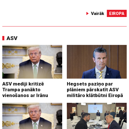
Vairāk
EIROPA
ASV
ASV mediji kritizē
Hegsets paziņo par
Trampa panākto
plāniem pārskatīt ASV
vienošanos ar Irānu
militāro klātbūtni Eiropā