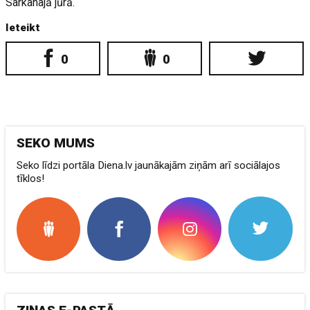
Sarkanajā jūrā.
Ieteikt
0
0
SEKO MUMS
Seko līdzi portāla Diena.lv jaunākajām ziņām arī sociālajos
tīklos!