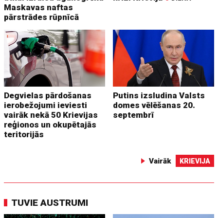
Maskavas naftas
pārstrādes rūpnīcā
Degvielas pārdošanas
Putins izsludina Valsts
ierobežojumi ieviesti
domes vēlēšanas 20.
vairāk nekā 50 Krievijas
septembrī
reģionos un okupētajās
teritorijās
Vairāk
KRIEVIJA
TUVIE AUSTRUMI