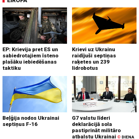
EIROPA
EP: Krievija pret ES un
Krievi uz Ukrainu
sabiedrotajiem īsteno
raidījuši septiņas
plašāku iebiedēšanas
raķetes un 239
taktiku
lidrobotus
Beļģija nodos Ukrainai
G7 valstu līderi
septiņus F-16
deklarācijā sola
pastiprināt militāro
atbalstu Ukrainai
©
DIENA