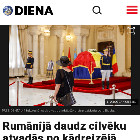
EPA, BOGDAN CRISTEL
PREZIDENTA pilī Bukarestē notiek atvadas no bijušā valsts prezidenta Jona Iliesku.
Rumānijā daudz cilvēku
atvadās no kādreizējā