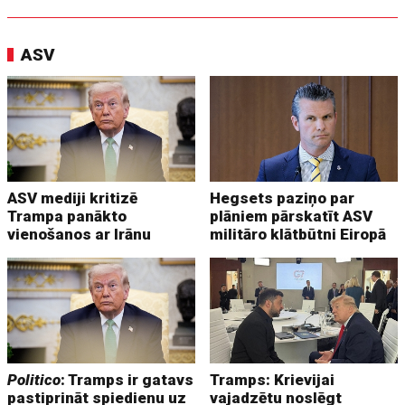
ASV
ASV mediji kritizē
Hegsets paziņo par
Trampa panākto
plāniem pārskatīt ASV
vienošanos ar Irānu
militāro klātbūtni Eiropā
Politico
: Tramps ir gatavs
Tramps: Krievijai
pastiprināt spiedienu uz
vajadzētu noslēgt