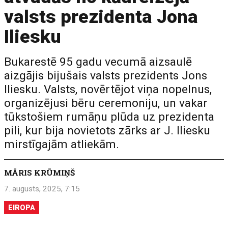
valsts prezidenta Jona
Iliesku
Bukarestē 95 gadu vecumā aizsaulē
aizgājis bijušais valsts prezidents Jons
Iliesku. Valsts, novērtējot viņa nopelnus,
organizējusi bēru ceremoniju, un vakar
tūkstošiem rumāņu plūda uz prezidenta
pili, kur bija novietots zārks ar J. Iliesku
mirstīgajām atliekām.
MĀRIS KRŪMIŅŠ
7. augusts, 2025, 7:15
EIROPA