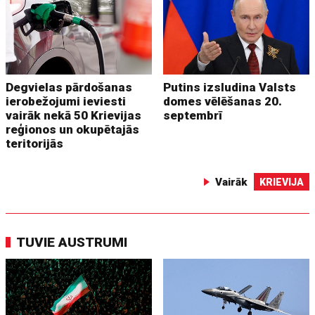
Degvielas pārdošanas
Putins izsludina Valsts
ierobežojumi ieviesti
domes vēlēšanas 20.
vairāk nekā 50 Krievijas
septembrī
reģionos un okupētajās
teritorijās
Vairāk
KRIEVIJA
TUVIE AUSTRUMI