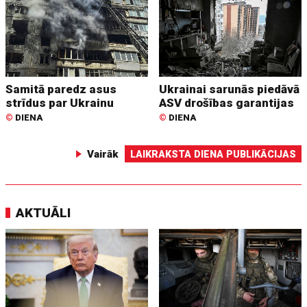
Samitā paredz asus
Ukrainai sarunās piedāvā
strīdus par Ukrainu
ASV drošības garantijas
©
DIENA
©
DIENA
Vairāk
LAIKRAKSTA DIENA PUBLIKĀCIJAS
AKTUĀLI