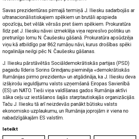
Savas prezidentūras pirmajā termiņā J. Iliesku sadarbojās ar
ultranacionālistiskajiem spēkiem un brutāli apspieda
opozīciju, bet vēlāk vērsās pret šiem spēkiem. Prokuratūra
līdz pat J. Iliesku nāvei izmeklēja viņa represīvo politiku un
pretrunīgo lomu N. Čaušesku gāšanā. Prokuratūra apsūdzēja
viņu kā atbildīgo par 862 rumāņu nāvi, kurus drošības spēki
nogalināja neilgi pēc N. Čaušesku gāšanas.
J. Iliesku pārstāvētās Sociāldemokrātiskās partijas (PSD)
pagaidu līderis Sorins Grindjanu pieminēja «demokrātiskās
Rumānijas pirmo prezidentu» un atgādināja, ka J. Iliesku deva
izšķirošu ieguldījumu valsts uzņemšanā Eiropas Savienībā
(ES) un NATO. Tieši viņa valdīšanas gados Rumānija aktīvi
sāka ceļu uz iestāšanos šajās starptautiskajās organizācijās.
Taču J. Iliesku tā arī neizdevās panākt būtisku valsts
ekonomisko uzplaukumu, un Rumānija joprojām ir viena no
nabadzīgākajām ES valstīm.
Ieteikt