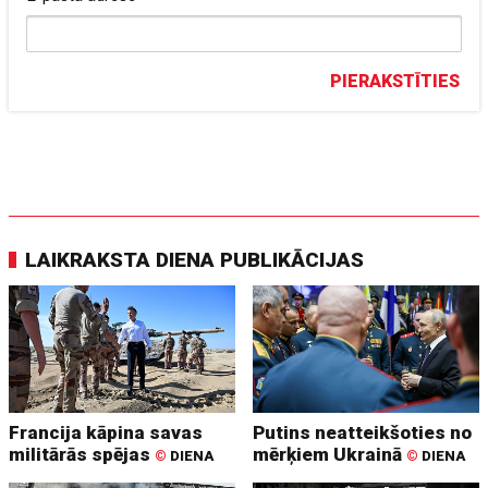
PIERAKSTĪTIES
LAIKRAKSTA DIENA PUBLIKĀCIJAS
Francija kāpina savas
Putins neatteikšoties no
militārās spējas
mērķiem Ukrainā
©
DIENA
©
DIENA