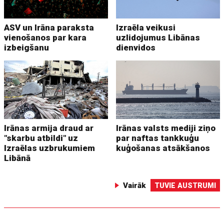
ASV un Irāna paraksta
Izraēla veikusi
vienošanos par kara
uzlidojumus Libānas
izbeigšanu
dienvidos
Irānas armija draud ar
Irānas valsts mediji ziņo
"skarbu atbildi" uz
par naftas tankkuģu
Izraēlas uzbrukumiem
kuģošanas atsākšanos
Libānā
Vairāk
TUVIE AUSTRUMI