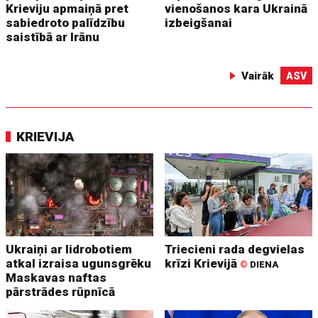
Krieviju apmaiņā pret
vienošanos kara Ukrainā
sabiedroto palīdzību
izbeigšanai
saistībā ar Irānu
Vairāk
ASV
KRIEVIJA
Ukraiņi ar lidrobotiem
Triecieni rada degvielas
atkal izraisa ugunsgrēku
krīzi Krievijā
©
DIENA
Maskavas naftas
pārstrādes rūpnīcā