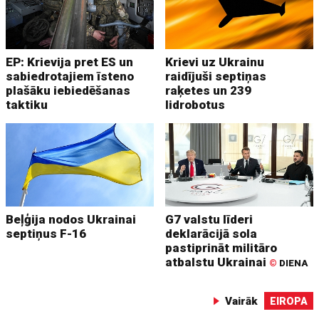
EP: Krievija pret ES un
Krievi uz Ukrainu
sabiedrotajiem īsteno
raidījuši septiņas
plašāku iebiedēšanas
raķetes un 239
taktiku
lidrobotus
Beļģija nodos Ukrainai
G7 valstu līderi
septiņus F-16
deklarācijā sola
pastiprināt militāro
atbalstu Ukrainai
©
DIENA
Vairāk
EIROPA