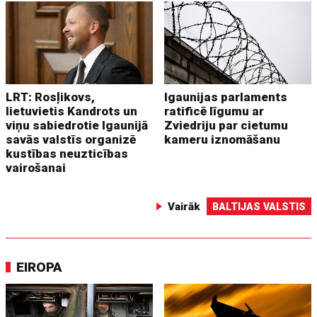
LRT: Rosļikovs,
Igaunijas parlaments
lietuvietis Kandrots un
ratificē līgumu ar
viņu sabiedrotie Igaunijā
Zviedriju par cietumu
savās valstīs organizē
kameru iznomāšanu
kustības neuzticības
vairošanai
Vairāk
BALTIJAS VALSTIS
EIROPA