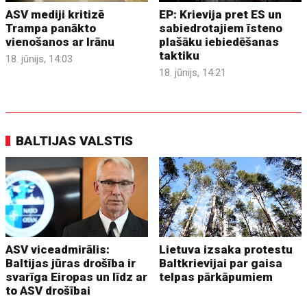
ASV mediji kritizē
EP: Krievija pret ES un
Trampa panākto
sabiedrotajiem īsteno
vienošanos ar Irānu
plašāku iebiedēšanas
taktiku
18. jūnijs, 14:03
18. jūnijs, 14:21
BALTIJAS VALSTIS
ASV viceadmirālis:
Lietuva izsaka protestu
Baltijas jūras drošība ir
Baltkrievijai par gaisa
svarīga Eiropas un līdz ar
telpas pārkāpumiem
to ASV drošībai