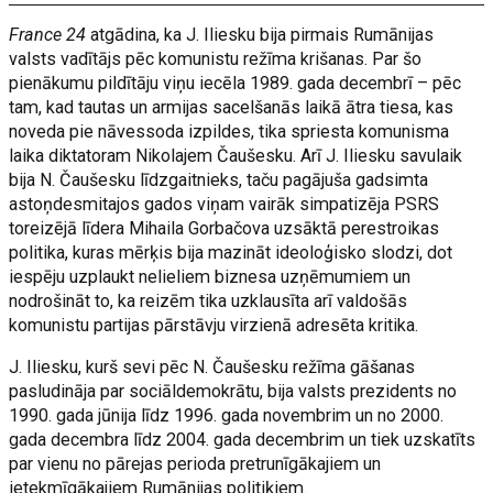
France 24
atgādina, ka J. Iliesku bija pirmais Rumānijas
valsts vadītājs pēc komunistu režīma krišanas. Par šo
pienākumu pildītāju viņu iecēla 1989. gada decembrī – pēc
tam, kad tautas un armijas sacelšanās laikā ātra tiesa, kas
noveda pie nāvessoda izpildes, tika spriesta komunisma
laika diktatoram Nikolajem Čaušesku. Arī J. Iliesku savulaik
bija N. Čaušesku līdzgaitnieks, taču pagājuša gadsimta
astoņdesmitajos gados viņam vairāk simpatizēja PSRS
toreizējā līdera Mihaila Gorbačova uzsāktā perestroikas
politika, kuras mērķis bija mazināt ideoloģisko slodzi, dot
iespēju uzplaukt nelieliem biznesa uzņēmumiem un
nodrošināt to, ka reizēm tika uzklausīta arī valdošās
komunistu partijas pārstāvju virzienā adresēta kritika.
J. Iliesku, kurš sevi pēc N. Čaušesku režīma gāšanas
pasludināja par sociāldemokrātu, bija valsts prezidents no
1990. gada jūnija līdz 1996. gada novembrim un no 2000.
gada decembra līdz 2004. gada decembrim un tiek uzskatīts
par vienu no pārejas perioda pretrunīgākajiem un
ietekmīgākajiem Rumānijas politiķiem.