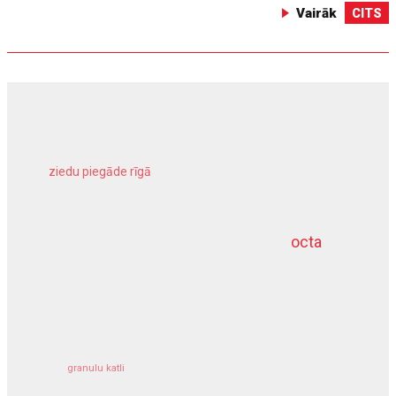
Vairāk
CITS
ziedu piegāde rīgā
meliorācijas darbi
octa
dziļurbums
kravu apdrošināšana
granulu katli
siltumsūknis