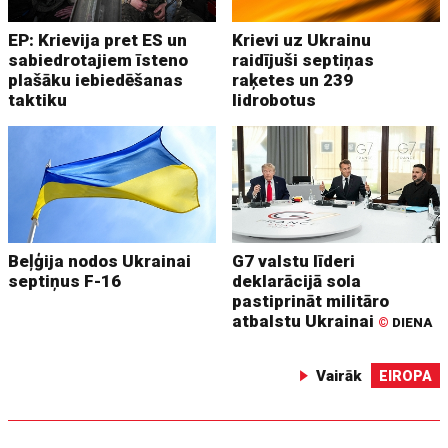
EP: Krievija pret ES un
Krievi uz Ukrainu
sabiedrotajiem īsteno
raidījuši septiņas
plašāku iebiedēšanas
raķetes un 239
taktiku
lidrobotus
Beļģija nodos Ukrainai
G7 valstu līderi
septiņus F-16
deklarācijā sola
pastiprināt militāro
atbalstu Ukrainai
©
DIENA
Vairāk
EIROPA