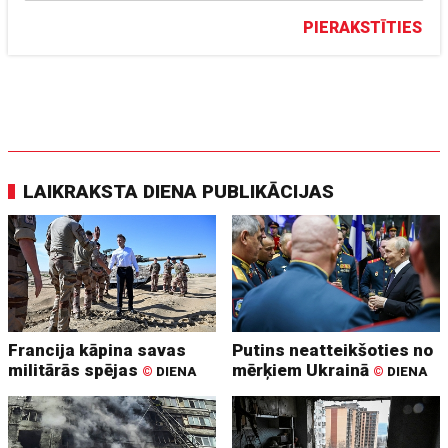
PIERAKSTĪTIES
LAIKRAKSTA DIENA PUBLIKĀCIJAS
Francija kāpina savas
Putins neatteikšoties no
militārās spējas
mērķiem Ukrainā
©
DIENA
©
DIENA