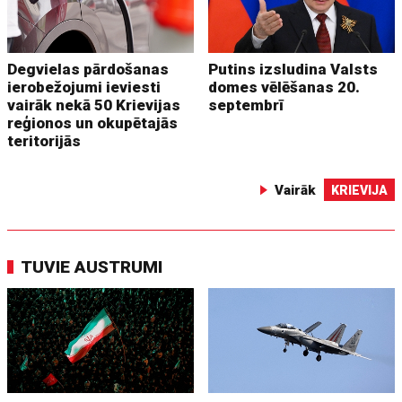
Degvielas pārdošanas
Putins izsludina Valsts
ierobežojumi ieviesti
domes vēlēšanas 20.
vairāk nekā 50 Krievijas
septembrī
reģionos un okupētajās
teritorijās
Vairāk
KRIEVIJA
TUVIE AUSTRUMI