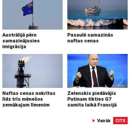
Austrālijā pērn
Pasaulē samazinās
samazinājusies
naftas cenas
imigrācija
Naftas cenas nokrītas
Zelenskis piedāvājis
līdz trīs mēnešos
Putinam tikties G7
zemākajam līmenim
samita laikā Francijā
Vairāk
CITS