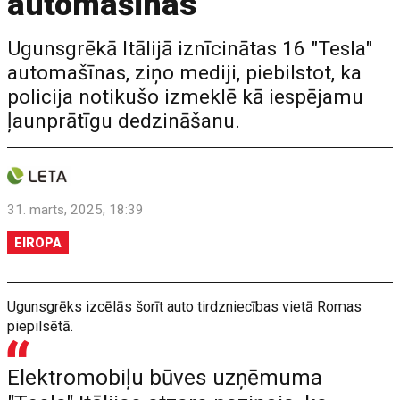
automašīnas
Ugunsgrēkā Itālijā iznīcinātas 16 "Tesla"
automašīnas, ziņo mediji, piebilstot, ka
policija notikušo izmeklē kā iespējamu
ļaunprātīgu dedzināšanu.
31. marts, 2025, 18:39
EIROPA
Ugunsgrēks izcēlās šorīt auto tirdzniecības vietā Romas
piepilsētā.
Elektromobiļu būves uzņēmuma