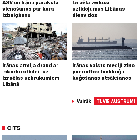
ASV un Irāna paraksta
Izraēla veikusi
vienošanos par kara
uzlidojumus Libānas
izbeigšanu
dienvidos
Irānas armija draud ar
Irānas valsts mediji ziņo
"skarbu atbildi" uz
par naftas tankkuģu
Izraēlas uzbrukumiem
kuģošanas atsākšanos
Libānā
Vairāk
TUVIE AUSTRUMI
CITS