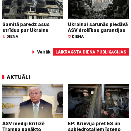
Samitā paredz asus
Ukrainai sarunās piedāvā
strīdus par Ukrainu
ASV drošības garantijas
©
DIENA
©
DIENA
Vairāk
LAIKRAKSTA DIENA PUBLIKĀCIJAS
AKTUĀLI
ASV mediji kritizē
EP: Krievija pret ES un
Trampa panākto
sabiedrotajiem īsteno