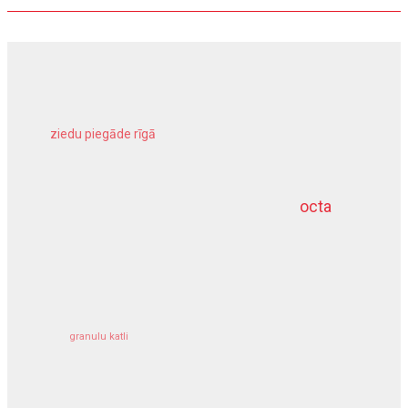
ziedu piegāde rīgā
meliorācijas darbi
octa
dziļurbums
kravu apdrošināšana
granulu katli
siltumsūknis