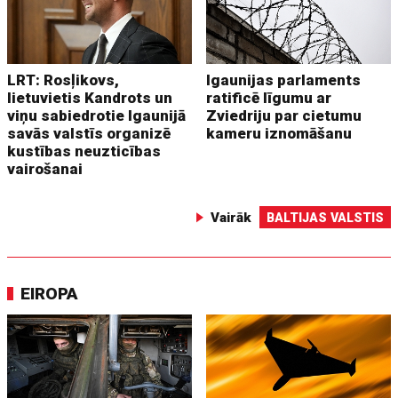
LRT: Rosļikovs,
Igaunijas parlaments
lietuvietis Kandrots un
ratificē līgumu ar
viņu sabiedrotie Igaunijā
Zviedriju par cietumu
savās valstīs organizē
kameru iznomāšanu
kustības neuzticības
vairošanai
Vairāk
BALTIJAS VALSTIS
EIROPA