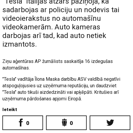
"Tesla" Itālijas atzars paziņoja, ka
sadarbojas ar policiju un nodevis tai
videoierakstus no automašīnu
videokamerām. Auto kameras
darbojas arī tad, kad auto netiek
izmantots.
Ziņu aģentūras AP žurnālists saskaitīja 16 izdegušas
automašīnas.
"Tesla" vadītāja Īlona Maska darbību ASV valdībā negatīvi
atspoguļojusies uz uzņēmuma reputāciju, un daudzviet
"Tesla" auto tikuši aizdedzināti vai apķēpāti. Kritušies arī
uzņēmuma pārdošanas apjomi Eiropā.
Ieteikt
0
0