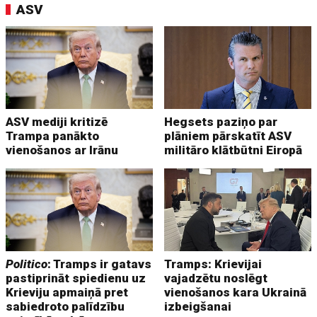
ASV
ASV mediji kritizē
Hegsets paziņo par
Trampa panākto
plāniem pārskatīt ASV
vienošanos ar Irānu
militāro klātbūtni Eiropā
Politico
: Tramps ir gatavs
Tramps: Krievijai
pastiprināt spiedienu uz
vajadzētu noslēgt
Krieviju apmaiņā pret
vienošanos kara Ukrainā
sabiedroto palīdzību
izbeigšanai