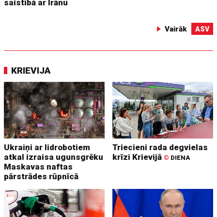
saistībā ar Irānu
Vairāk
ASV
KRIEVIJA
Ukraiņi ar lidrobotiem
Triecieni rada degvielas
atkal izraisa ugunsgrēku
krīzi Krievijā
©
DIENA
Maskavas naftas
pārstrādes rūpnīcā