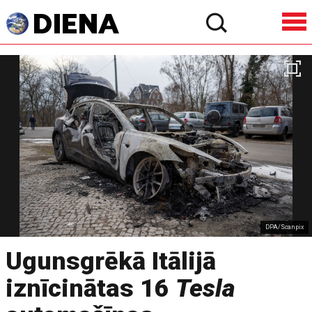
DPA/Scanpix
Ugunsgrēkā Itālijā
iznīcinātas 16
Tesla