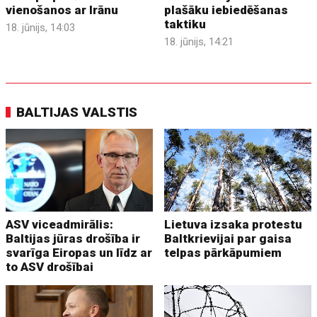
vienošanos ar Irānu
plašāku iebiedēšanas
taktiku
18. jūnijs, 14:03
18. jūnijs, 14:21
BALTIJAS VALSTIS
ASV viceadmirālis:
Lietuva izsaka protestu
Baltijas jūras drošība ir
Baltkrievijai par gaisa
svarīga Eiropas un līdz ar
telpas pārkāpumiem
to ASV drošībai