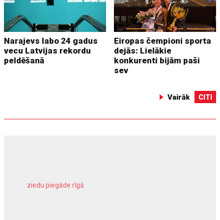
Narajevs labo 24 gadus
Eiropas čempioni sporta
vecu Latvijas rekordu
dejās: Lielākie
peldēšanā
konkurenti bijām paši
sev
Vairāk
CITI
ziedu piegāde rīgā
meliorācijas darbi