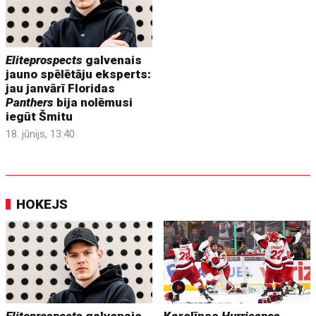
Eliteprospects
galvenais
jauno spēlētāju eksperts:
jau janvārī Floridas
Panthers
bija nolēmusi
iegūt Šmitu
18. jūnijs, 13:40
HOKEJS
Eliteprospects
galvenais
Karolīnas
Hurricanes