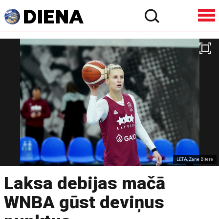
LETA, Zane Bitere
Laksa debijas mačā
WNBA gūst deviņus