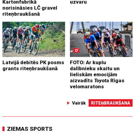
Kartonfabrikā
uzvaru
norisināsies LČ gravel
riteņbraukšanā
Latvijā debitēs PK posms
FOTO: Ar kuplu
grants riteņbraukšanā
dalībnieku skaitu un
lieliskām emocijām
aizvadīts
Toyota
Rīgas
velomaratons
Vairāk
RITEŅBRAUKŠANA
ZIEMAS SPORTS