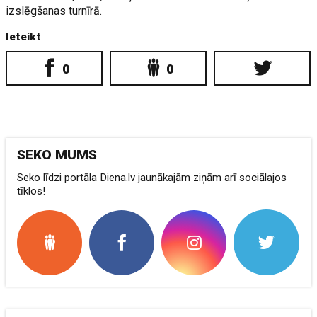
izslēgšanas turnīrā.
Ieteikt
0
0
SEKO MUMS
Seko līdzi portāla Diena.lv jaunākajām ziņām arī sociālajos
tīklos!