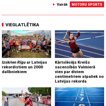
Vairāk
MOTORU SPORTS
VIEGLATLĒTIKA
Izskrien Rīgu
ar Latvijas
Kārtslēcējs Kreišs
rekordistiem un 2000
sacensībās Valmierā
dalībniekiem
vien par diviem
centimetriem atpaliek no
Latvijas rekorda