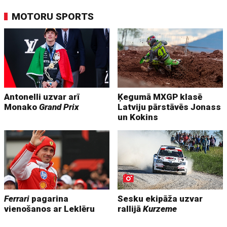
MOTORU SPORTS
Antonelli uzvar arī
Ķegumā MXGP klasē
Monako
Grand Prix
Latviju pārstāvēs Jonass
un Kokins
Ferrari
pagarina
Sesku ekipāža uzvar
vienošanos ar Leklēru
rallijā
Kurzeme