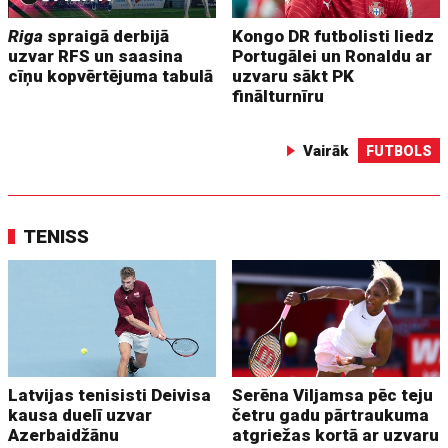
Riga
spraigā derbijā
Kongo DR futbolisti liedz
uzvar RFS un saasina
Portugālei un Ronaldu ar
cīņu kopvērtējuma tabulā
uzvaru sākt PK
finālturnīru
Vairāk
FUTBOLS
TENISS
Latvijas tenisisti Deivisa
Serēna Viljamsa pēc teju
kausa duelī uzvar
četru gadu pārtraukuma
Azerbaidžānu
atgriežas kortā ar uzvaru