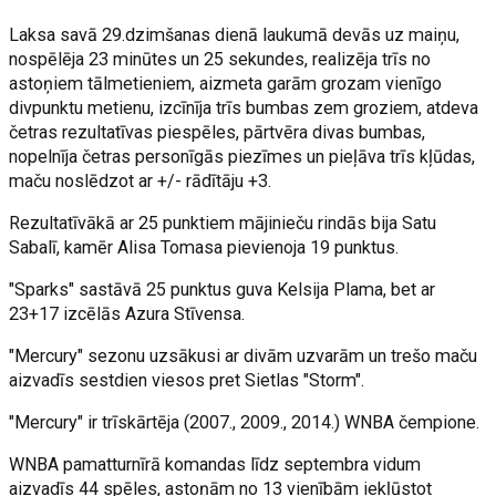
Laksa savā 29.dzimšanas dienā laukumā devās uz maiņu,
nospēlēja 23 minūtes un 25 sekundes, realizēja trīs no
astoņiem tālmetieniem, aizmeta garām grozam vienīgo
divpunktu metienu, izcīnīja trīs bumbas zem groziem, atdeva
četras rezultatīvas piespēles, pārtvēra divas bumbas,
nopelnīja četras personīgās piezīmes un pieļāva trīs kļūdas,
maču noslēdzot ar +/- rādītāju +3.
Rezultatīvākā ar 25 punktiem mājinieču rindās bija Satu
Sabalī, kamēr Alisa Tomasa pievienoja 19 punktus.
"Sparks" sastāvā 25 punktus guva Kelsija Plama, bet ar
23+17 izcēlās Azura Stīvensa.
"Mercury" sezonu uzsākusi ar divām uzvarām un trešo maču
aizvadīs sestdien viesos pret Sietlas "Storm".
"Mercury" ir trīskārtēja (2007., 2009., 2014.) WNBA čempione.
WNBA pamatturnīrā komandas līdz septembra vidum
aizvadīs 44 spēles, astoņām no 13 vienībām iekļūstot