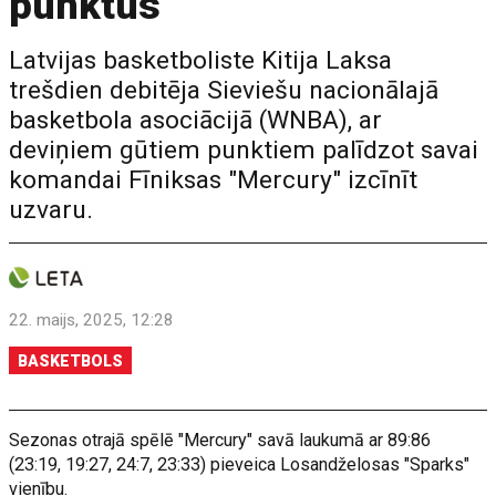
punktus
Latvijas basketboliste Kitija Laksa
trešdien debitēja Sieviešu nacionālajā
basketbola asociācijā (WNBA), ar
deviņiem gūtiem punktiem palīdzot savai
komandai Fīniksas "Mercury" izcīnīt
uzvaru.
22. maijs, 2025, 12:28
BASKETBOLS
Sezonas otrajā spēlē "Mercury" savā laukumā ar 89:86
(23:19, 19:27, 24:7, 23:33) pieveica Losandželosas "Sparks"
vienību.