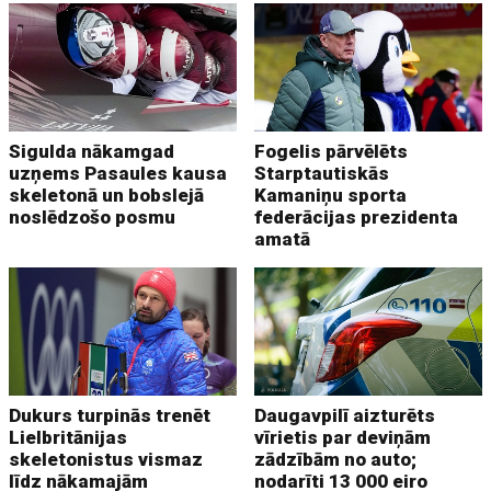
Sigulda nākamgad
Fogelis pārvēlēts
uzņems Pasaules kausa
Starptautiskās
skeletonā un bobslejā
Kamaniņu sporta
noslēdzošo posmu
federācijas prezidenta
amatā
Dukurs turpinās trenēt
Daugavpilī aizturēts
Lielbritānijas
vīrietis par deviņām
skeletonistus vismaz
zādzībām no auto;
līdz nākamajām
nodarīti 13 000 eiro