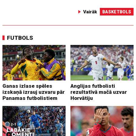
Vairāk
BASKETBOLS
FUTBOLS
Ganas izlase spēles
Anglijas futbolisti
izskaņā izrauj uzvaru pār
rezultatīvā mačā uzvar
Panamas futbolistiem
Horvātiju