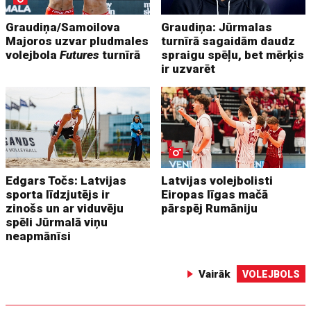
Graudiņa/Samoilova
Graudiņa: Jūrmalas
Majoros uzvar pludmales
turnīrā sagaidām daudz
volejbola
Futures
turnīrā
spraigu spēļu, bet mērķis
ir uzvarēt
Edgars Točs: Latvijas
Latvijas volejbolisti
sporta līdzjutējs ir
Eiropas līgas mačā
zinošs un ar viduvēju
pārspēj Rumāniju
spēli Jūrmalā viņu
neapmānīsi
Vairāk
VOLEJBOLS