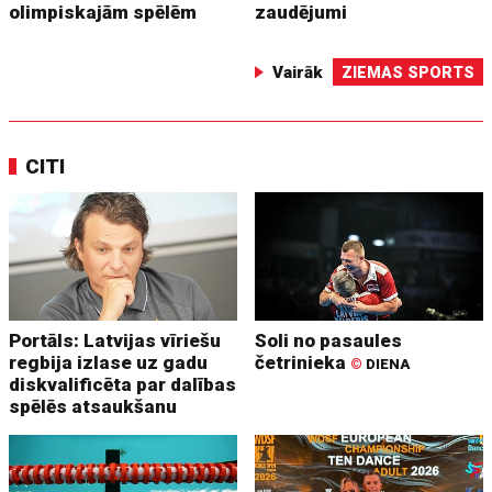
olimpiskajām spēlēm
zaudējumi
Vairāk
ZIEMAS SPORTS
CITI
Portāls: Latvijas vīriešu
Soli no pasaules
regbija izlase uz gadu
četrinieka
©
DIENA
diskvalificēta par dalības
spēlēs atsaukšanu