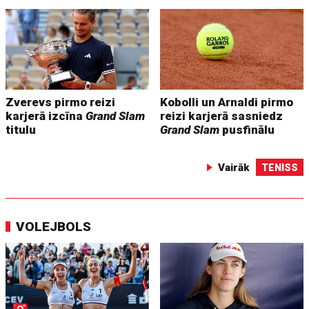
Zverevs pirmo reizi
Kobolli un Arnaldi pirmo
karjerā izcīna
Grand Slam
reizi karjerā sasniedz
titulu
Grand Slam
pusfinālu
Vairāk
TENISS
VOLEJBOLS