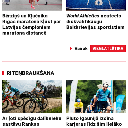
Bērziņš un Kļučņika
World Athletics
neatcels
Rīgas maratonā kļūst par
diskvalifikāciju
Latvijas čempioniem
Baltkrievijas sportistiem
maratona distancē
Vairāk
VIEGLATLĒTIKA
RITEŅBRAUKŠANA
Ar ļoti spēcīgu dalībnieku
Pluto Igaunijā izcīna
sastāvu Rankas
karjeras līdz šim lielāko