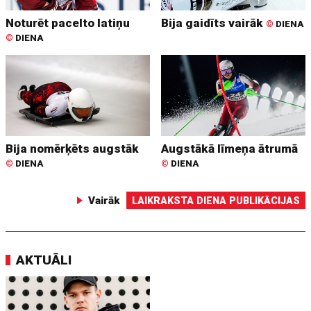
Noturēt pacelto latiņu
Bija gaidīts vairāk
©
DIENA
©
DIENA
Bija nomērķēts augstāk
Augstākā līmeņa ātrumā
©
DIENA
©
DIENA
Vairāk
LAIKRAKSTA DIENA PUBLIKĀCIJAS
AKTUĀLI