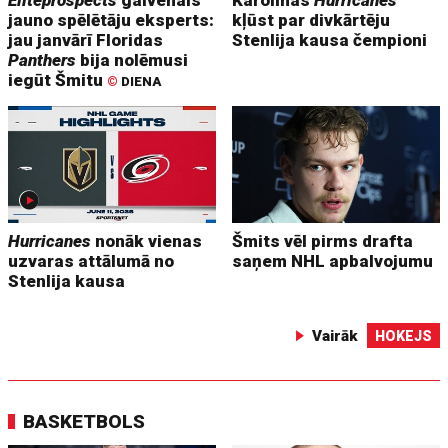
jauno spēlētāju eksperts:
kļūst par divkārtēju
jau janvārī Floridas
Stenlija kausa čempioni
Panthers
bija nolēmusi
iegūt Šmitu
©
DIENA
Hurricanes
nonāk vienas
Šmits vēl pirms drafta
uzvaras attālumā no
saņem NHL apbalvojumu
Stenlija kausa
Vairāk
HOKEJS
BASKETBOLS