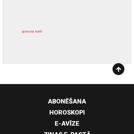
kravu apdrošināšana
granulu katli
siltumsūknis
ABONĒŠANA
HOROSKOPI
E-AVĪZE