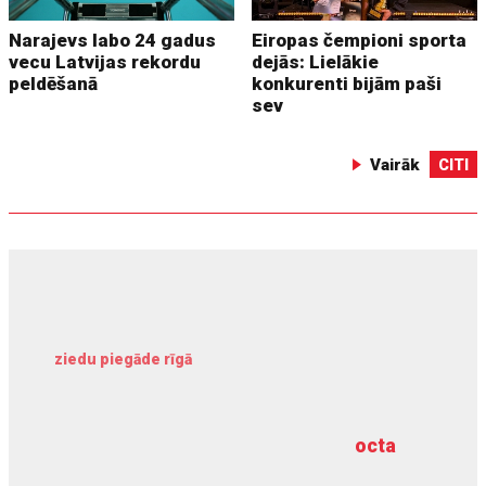
Narajevs labo 24 gadus
Eiropas čempioni sporta
vecu Latvijas rekordu
dejās: Lielākie
peldēšanā
konkurenti bijām paši
sev
Vairāk
CITI
ziedu piegāde rīgā
meliorācijas darbi
octa
dziļurbums