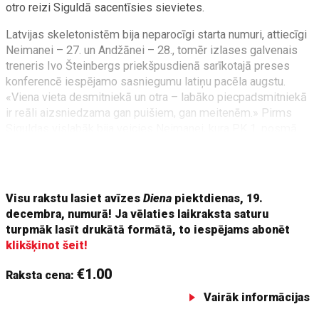
otro reizi Siguldā sacentīsies sievietes.
Latvijas skeletonistēm bija neparocīgi starta numuri, attiecīgi
Neimanei – 27. un Andžānei – 28., tomēr izlases galvenais
treneris Ivo Šteinbergs priekšpusdienā sarīkotajā preses
konferencē iespējamo sasniegumu latiņu pacēla augstu.
«Viena vieta desmitniekā un otra – labāko piecpadsmitniekā
ir reāli aizsniedzama gan puišiem, gan meitenēm.» Pirms
Siguldas vislabāk bija veicies Neimanei, kura PK 1. posmā
Kortīnā ieņēma 22. vietu.
Visu rakstu lasiet avīzes
Diena
piektdienas, 19.
decembra, numurā! Ja vēlaties laikraksta saturu
turpmāk lasīt drukātā formātā, to iespējams abonēt
klikšķinot šeit!
€1.00
Raksta cena:
Vairāk informācijas