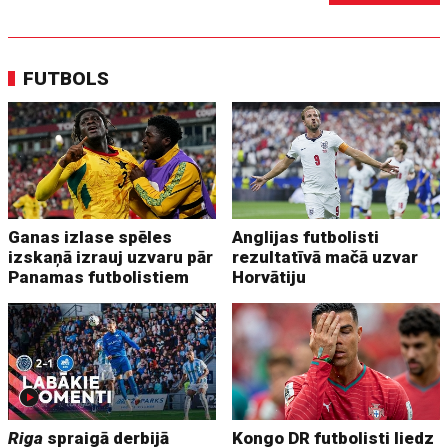
FUTBOLS
Ganas izlase spēles
Anglijas futbolisti
izskaņā izrauj uzvaru pār
rezultatīvā mačā uzvar
Panamas futbolistiem
Horvātiju
Riga
spraigā derbijā
Kongo DR futbolisti liedz