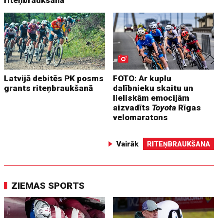
riteņbraukšanā
Latvijā debitēs PK posms
FOTO: Ar kuplu
grants riteņbraukšanā
dalībnieku skaitu un
lieliskām emocijām
aizvadīts
Toyota
Rīgas
velomaratons
Vairāk
RITEŅBRAUKŠANA
ZIEMAS SPORTS