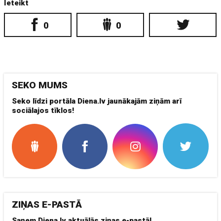
Ieteikt
0
0
SEKO MUMS
Seko līdzi portāla Diena.lv jaunākajām ziņām arī
sociālajos tīklos!
ZIŅAS E-PASTĀ
Saņem Diena.lv aktuālās ziņas e-pastā!