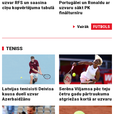
uzvar RFS un saasina
Portugālei un Ronaldu ar
cīņu kopvērtējuma tabulā
uzvaru sākt PK
finālturnīru
Vairāk
FUTBOLS
TENISS
Latvijas tenisisti Deivisa
Serēna Viljamsa pēc teju
kausa duelī uzvar
četru gadu pārtraukuma
Azerbaidžānu
atgriežas kortā ar uzvaru