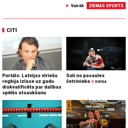
Vairāk
ZIEMAS SPORTS
CITI
Portāls: Latvijas vīriešu
Soli no pasaules
regbija izlase uz gadu
četrinieka
©
DIENA
diskvalificēta par dalības
spēlēs atsaukšanu