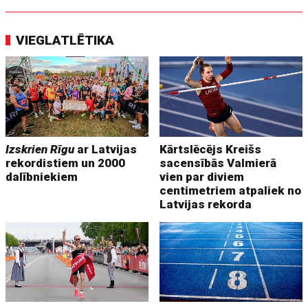
VIEGLATLĒTIKA
Izskrien Rīgu
ar Latvijas
Kārtslēcējs Kreišs
rekordistiem un 2000
sacensībās Valmierā
dalībniekiem
vien par diviem
centimetriem atpaliek no
Latvijas rekorda