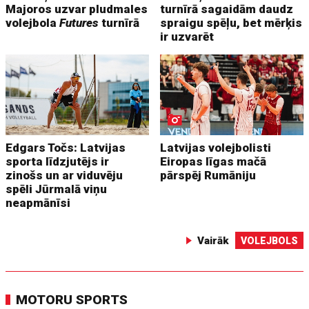
Majoros uzvar pludmales
turnīrā sagaidām daudz
volejbola
Futures
turnīrā
spraigu spēļu, bet mērķis
ir uzvarēt
Edgars Točs: Latvijas
Latvijas volejbolisti
sporta līdzjutējs ir
Eiropas līgas mačā
zinošs un ar viduvēju
pārspēj Rumāniju
spēli Jūrmalā viņu
neapmānīsi
Vairāk
VOLEJBOLS
MOTORU SPORTS