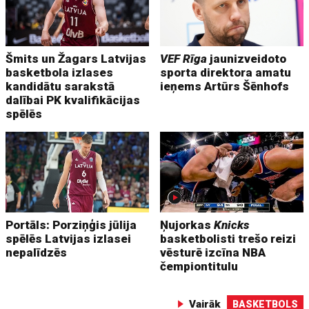
Šmits un Žagars Latvijas
VEF Rīga
jaunizveidoto
basketbola izlases
sporta direktora amatu
kandidātu sarakstā
ieņems Artūrs Šēnhofs
dalībai PK kvalifikācijas
spēlēs
Portāls: Porziņģis jūlija
Ņujorkas
Knicks
spēlēs Latvijas izlasei
basketbolisti trešo reizi
nepalīdzēs
vēsturē izcīna NBA
čempiontitulu
Vairāk
BASKETBOLS