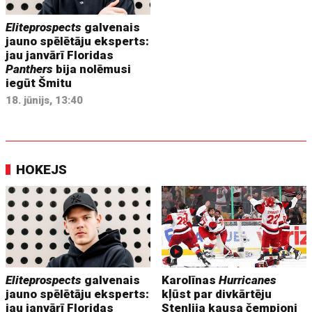
Eliteprospects
galvenais
jauno spēlētāju eksperts:
jau janvārī Floridas
Panthers
bija nolēmusi
iegūt Šmitu
18. jūnijs, 13:40
HOKEJS
Eliteprospects
galvenais
Karolīnas
Hurricanes
jauno spēlētāju eksperts:
kļūst par divkārtēju
jau janvārī Floridas
Stenlija kausa čempioni