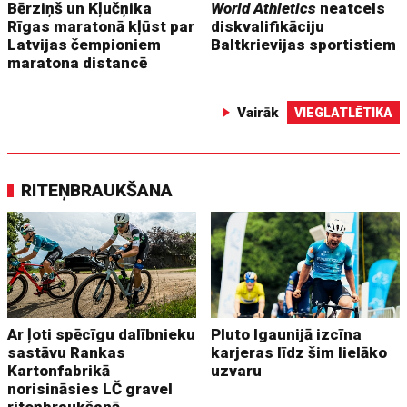
Bērziņš un Kļučņika
World Athletics
neatcels
Rīgas maratonā kļūst par
diskvalifikāciju
Latvijas čempioniem
Baltkrievijas sportistiem
maratona distancē
Vairāk
VIEGLATLĒTIKA
RITEŅBRAUKŠANA
Ar ļoti spēcīgu dalībnieku
Pluto Igaunijā izcīna
sastāvu Rankas
karjeras līdz šim lielāko
Kartonfabrikā
uzvaru
norisināsies LČ gravel