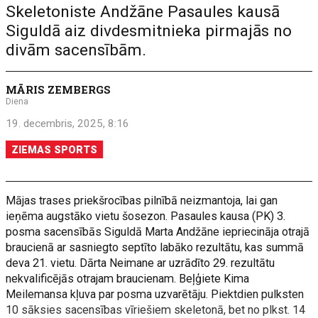
Skeletoniste Andžāne Pasaules kausā
Siguldā aiz divdesmitnieka pirmajās no
divām sacensībām.
MĀRIS ZEMBERGS
Diena
19. decembris, 2025, 8:16
ZIEMAS SPORTS
Mājas trases priekšrocības pilnībā neizmantoja, lai gan
ieņēma augstāko vietu šosezon. Pasaules kausa (PK) 3.
posma sacensībās Siguldā Marta Andžāne iepriecināja otrajā
braucienā ar sasniegto septīto labāko rezultātu, kas summā
deva 21. vietu. Dārta Neimane ar uzrādīto 29. rezultātu
nekvalificējās otrajam braucienam. Beļģiete Kima
Meilemansa kļuva par posma uzvarētāju. Piektdien pulksten
10 sāksies sacensības vīriešiem skeletonā, bet no plkst. 14