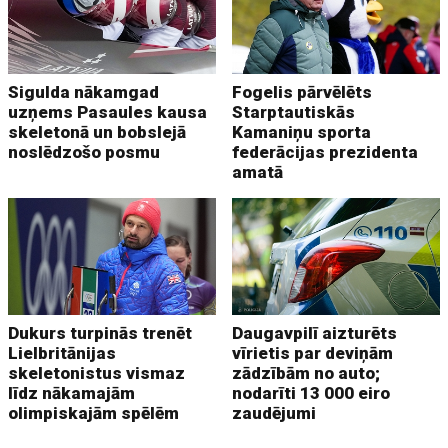
Sigulda nākamgad
Fogelis pārvēlēts
uzņems Pasaules kausa
Starptautiskās
skeletonā un bobslejā
Kamaniņu sporta
noslēdzošo posmu
federācijas prezidenta
amatā
Dukurs turpinās trenēt
Daugavpilī aizturēts
Lielbritānijas
vīrietis par deviņām
skeletonistus vismaz
zādzībām no auto;
līdz nākamajām
nodarīti 13 000 eiro
olimpiskajām spēlēm
zaudējumi