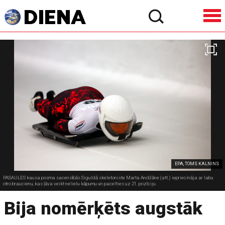
EPA, TOMS KALNINS
PASAULES kausa posma sacensībās Siguldā skeletoniste Marta Andžāne (att.) iepriecināja ar labu
otro braucienu, kas ļāva veikt nelielu kāpumu un pacelties uz 21. pozīciju.
Bija nomērķēts augstāk