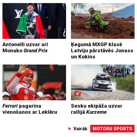
Antonelli uzvar arī
Ķegumā MXGP klasē
Monako
Grand Prix
Latviju pārstāvēs Jonass
un Kokins
Ferrari
pagarina
Sesku ekipāža uzvar
vienošanos ar Leklēru
rallijā
Kurzeme
Vairāk
MOTORU SPORTS