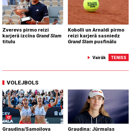
Zverevs pirmo reizi
Kobolli un Arnaldi pirmo
karjerā izcīna
Grand Slam
reizi karjerā sasniedz
titulu
Grand Slam
pusfinālu
Vairāk
TENISS
VOLEJBOLS
Graudiņa/Samoilova
Graudiņa: Jūrmalas