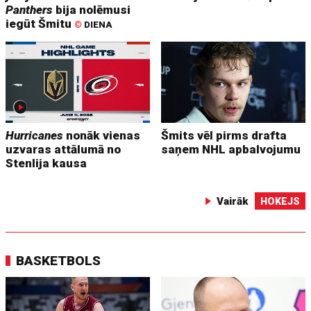
Panthers
bija nolēmusi
iegūt Šmitu
©
DIENA
Hurricanes
nonāk vienas
Šmits vēl pirms drafta
uzvaras attālumā no
saņem NHL apbalvojumu
Stenlija kausa
Vairāk
HOKEJS
BASKETBOLS