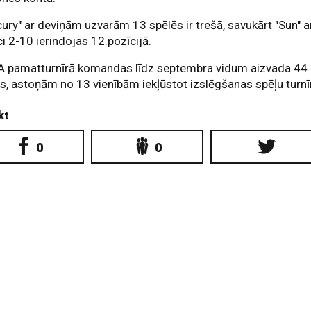
ury" ar deviņām uzvarām 13 spēlēs ir trešā, savukārt "Sun" a
ci 2-10 ierindojas 12.pozīcijā.
 pamatturnīrā komandas līdz septembra vidum aizvada 44
s, astoņām no 13 vienībām iekļūstot izslēgšanas spēļu turnī
kt
0
0