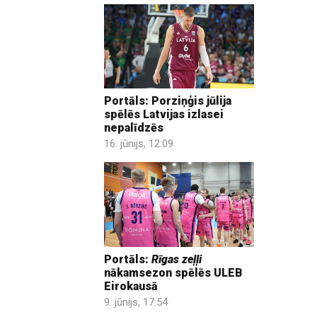
Portāls: Porziņģis jūlija
spēlēs Latvijas izlasei
nepalīdzēs
16. jūnijs, 12:09
Portāls:
Rīgas zeļļi
nākamsezon spēlēs ULEB
Eirokausā
9. jūnijs, 17:54