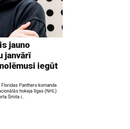
is jauno
u janvārī
 nolēmusi iegūt
ja Floridas Panthers komanda
acionālās hokeja līgas (NHL)
rta Šmita i...