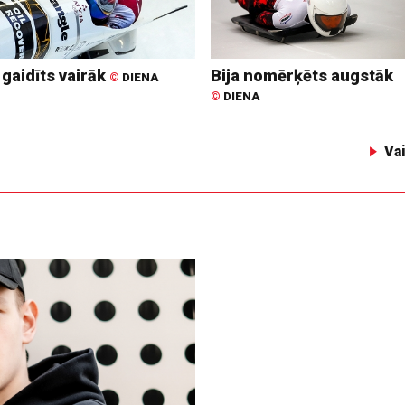
 gaidīts vairāk
Bija nomērķēts augstāk
©
DIENA
©
DIENA
Va