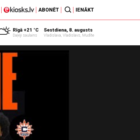
ABONĒT
IENĀKT
Rīgā +21 °C
Sestdiena, 8. augusts
Daļēji saulains
Vladislava, Vladislavs, Mudīte