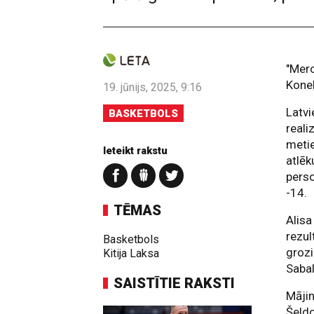
"Merc
Kone
19. jūnijs, 2025, 9:16
Latvi
BASKETBOLS
reali
metie
Ieteikt rakstu
atlēk
perso
-14.
TĒMAS
Alisa
rezu
Basketbols
grozi
Kitija Laksa
Sabal
SAISTĪTIE RAKSTI
Mājin
Šeld