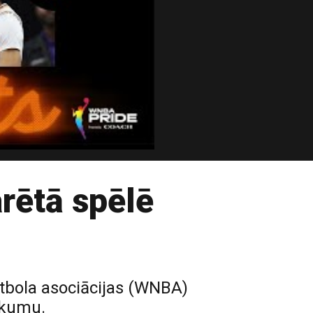
rētā spēlē
etbola asociācijas (WNBA)
ākumu.