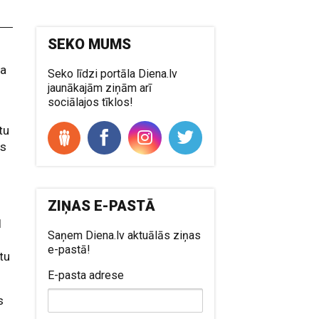
SEKO MUMS
ca
Seko līdzi portāla Diena.lv
jaunākajām ziņām arī
sociālajos tīklos!
tu
as
ZIŅAS E-PASTĀ
1
Saņem Diena.lv aktuālās ziņas
e-pastā!
tu
E-pasta adrese
s