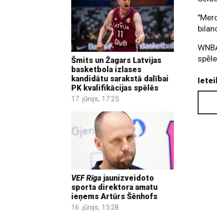
"Merc
bilan
WNBA
spēle
Šmits un Žagars Latvijas
basketbola izlases
kandidātu sarakstā dalībai
Ietei
PK kvalifikācijas spēlēs
17. jūnijs, 17:25
VEF Rīga
jaunizveidoto
sporta direktora amatu
ieņems Artūrs Šēnhofs
16. jūnijs, 15:28