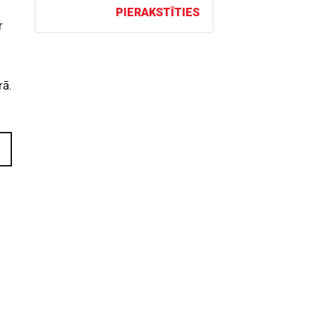
PIERAKSTĪTIES
r
rā.