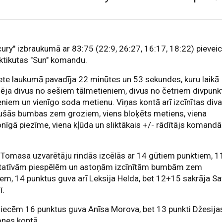
ury" izbraukumā ar 83:75 (22:9, 26:27, 16:17, 18:22) pievei
ktikutas "Sun" komandu.
ete laukumā pavadīja 22 minūtes un 53 sekundes, kuru laikā
zēja divus no sešiem tālmetieniem, divus no četriem divpunk
niem un vienīgo soda metienu. Viņas kontā arī izcīnītas div
ušās bumbas zem groziem, viens bloķēts metiens, viena
nīgā piezīme, viena kļūda un sliktākais +/- rādītājs komandā
 Tomasa uzvarētāju rindās izcēlās ar 14 gūtiem punktiem, 1
ltatīvām piespēlēm un astoņām izcīnītām bumbām zem
em, 14 punktus guva arī Leksija Helda, bet 12+15 sakrāja Sa
ī.
iecēm 16 punktus guva Anīsa Morova, bet 13 punkti Džesija
ones kontā.