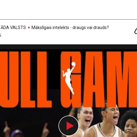
, TĀDA VALSTS
Mākslīgais intelekts - draugs vai drauds?
6