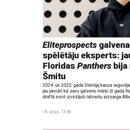
Eliteprospects
galvena
spēlētāju eksperts: ja
Floridas
Panthers
bija
Šmitu
2024. un 2025. gada Stenlija kausa ieguvē
jau janvārī kā savu galveno mērķi šī gada N
draftā esot izvirzījuši latviešu aizsarga Albe
18. jūnijs, 13:40