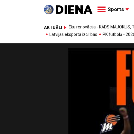
Sports
Ēku renovācija - KĀDS MĀJOKLIS
AKTUĀLI
Latvijas eksporta izcilības
PK futbolā - 202