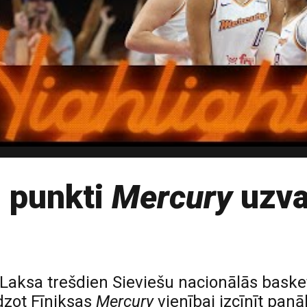
i punkti
Mercury
uzva
ja Laksa trešdien Sieviešu nacionālās bask
dzot Fīniksas
Mercury
vienībai izcīnīt pan