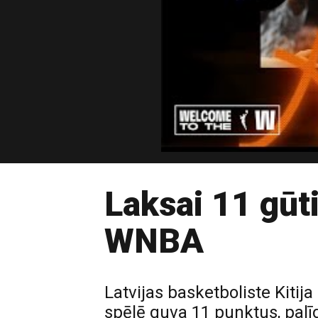
Laksai 11 gūt
WNBA
Latvijas basketboliste Kiti
spēlē guva 11 punktus, palī