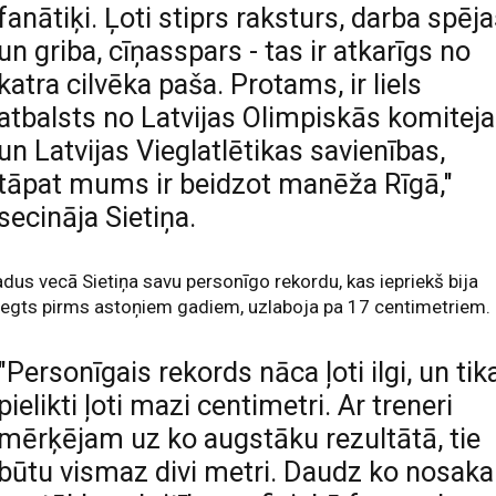
fanātiķi. Ļoti stiprs raksturs, darba spēj
un griba, cīņasspars - tas ir atkarīgs no
katra cilvēka paša. Protams, ir liels
atbalsts no Latvijas Olimpiskās komitej
un Latvijas Vieglatlētikas savienības,
tāpat mums ir beidzot manēža Rīgā,"
secināja Sietiņa.
dus vecā Sietiņa savu personīgo rekordu, kas iepriekš bija
egts pirms astoņiem gadiem, uzlaboja pa 17 centimetriem.
"Personīgais rekords nāca ļoti ilgi, un tik
pielikti ļoti mazi centimetri. Ar treneri
mērķējam uz ko augstāku rezultātā, tie
būtu vismaz divi metri. Daudz ko nosaka