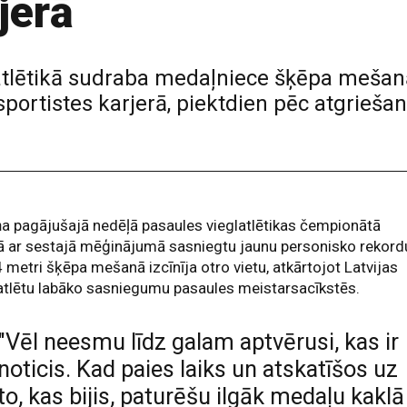
jerā
tlētikā sudraba medaļniece šķēpa mešanā 
ortistes karjerā, piektdien pēc atgriešanā
ņa pagājušajā nedēļā pasaules vieglatlētikas čempionātā
ā ar sestajā mēģinājumā sasniegtu jaunu personisko rekord
 metri šķēpa mešanā izcīnīja otro vietu, atkārtojot Latvijas
atlētu labāko sasniegumu pasaules meistarsacīkstēs.
"Vēl neesmu līdz galam aptvērusi, kas ir
noticis. Kad paies laiks un atskatīšos uz
to, kas bijis, paturēšu ilgāk medaļu kaklā