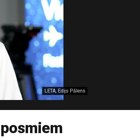
LETA, Edijs Pālens
m posmiem