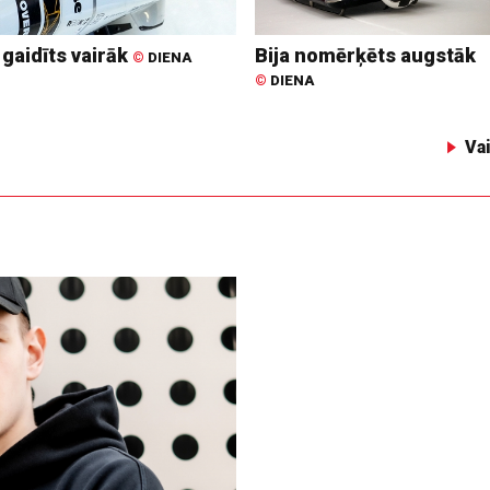
 gaidīts vairāk
Bija nomērķēts augstāk
©
DIENA
©
DIENA
Va