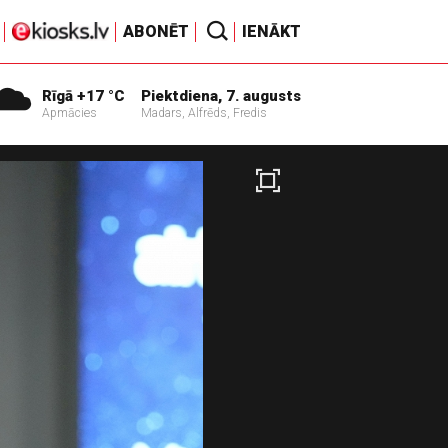
ABONĒT
IENĀKT
Rīgā +17 °C
Piektdiena, 7. augusts
Apmācies
Madars, Alfrēds, Fredis