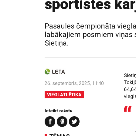
sportistes kar
Pasaules čempionāta viegla
labākajiem posmiem viņas sp
Sietiņa.
Sieti
Tokij
26. septembris, 2025, 11:40
64,64
VIEGLATLĒTIKA
viegl
Ieteikt rakstu