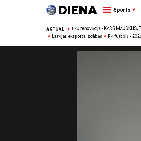
Sports
Ēku renovācija - KĀDS MĀJOKLIS
AKTUĀLI
Latvijas eksporta izcilības
PK futbolā - 202