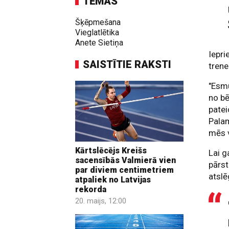
TĒMAS
Šķēpmešana
Vieglatlētika
Anete Sietiņa
Iepri
SAISTĪTIE RAKSTI
trene
"Esmu
no bē
patei
Palam
mēs v
Kārtslēcējs Kreišs
Lai g
sacensībās Valmierā vien
pārst
par diviem centimetriem
atslē
atpaliek no Latvijas
rekorda
20. maijs, 12:00