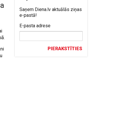
ca
Saņem Diena.lv aktuālās ziņas
e-pastā!
E-pasta adrese
ai
bā.
ni
PIERAKSTĪTIES
mu