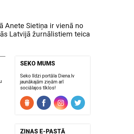
Anete Sietiņa ir vienā no
s Latvijā žurnālistiem teica
SEKO MUMS
Seko līdzi portāla Diena.lv
u
jaunākajām ziņām arī
sociālajos tīklos!
ZIŅAS E-PASTĀ