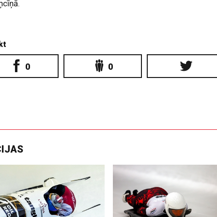
ņcīņā.
kt
0
0
CIJAS