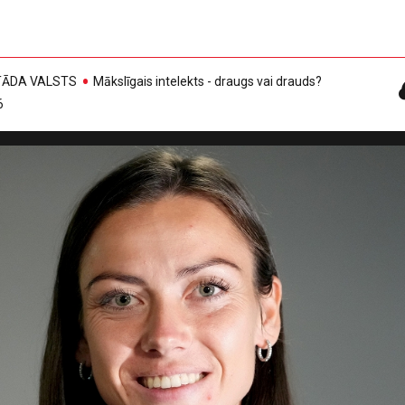
, TĀDA VALSTS
Mākslīgais intelekts - draugs vai drauds?
6