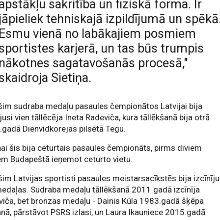
apstākļu sakritība un fiziskā forma. Ir
jāpieliek tehniskajā izpildījumā un spēkā
Esmu vienā no labākajiem posmiem
sportistes karjerā, un tas būs trumpis
nākotnes sagatavošanās procesā,"
skaidroja Sietiņa.
šim sudraba medaļu pasaules čempionātos Latvijai bija
ījusi vien tāllēcēja Ineta Radeviča, kura tāllēkšanā bija otrā
gadā Dienvidkorejas pilsētā Tegu.
ņai šis bija ceturtais pasaules čempionāts, pirms diviem
em Budapeštā ieņemot ceturto vietu.
šim Latvijas sportisti pasaules meistarsacīkstēs bija izcīnīju
medaļas. Sudraba medaļu tāllēkšanā 2011.gadā izcīnīja
iča, bet bronzas medaļu - Dainis Kūla 1983.gadā šķēpa
ā, pārstāvot PSRS izlasi, un Laura Ikauniece 2015.gadā