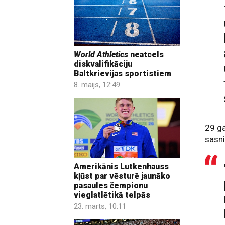
World Athletics
neatcels
diskvalifikāciju
Baltkrievijas sportistiem
8. maijs, 12:49
29 ga
sasni
Amerikānis Lutkenhauss
kļūst par vēsturē jaunāko
pasaules čempionu
vieglatlētikā telpās
23. marts, 10:11