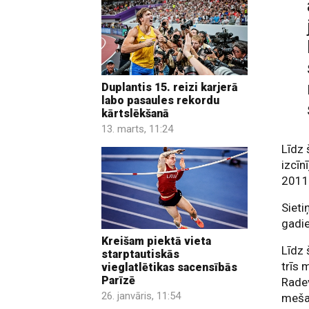
Duplantis 15. reizi karjerā
labo pasaules rekordu
kārtslēkšanā
13. marts, 11:24
Līdz 
izcīn
2011.
Sieti
gadi
Kreišam piektā vieta
Līdz 
starptautiskās
trīs 
vieglatlētikas sacensībās
Parīzē
Radev
26. janvāris, 11:54
mešan