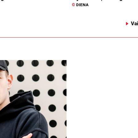
©
DIENA
Va