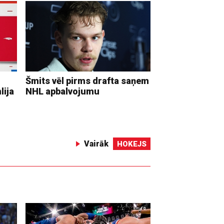
Šmits vēl pirms drafta saņem
lija
NHL apbalvojumu
Vairāk
HOKEJS