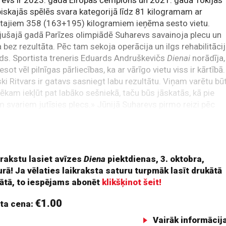
evs ir 2023. gada Eiropas čempions un 2021. gadā Tokijas
iskajās spēlēs svara kategorijā līdz 81 kilogramam ar
ltajiem 358 (163+195) kilogramiem ieņēma sesto vietu.
ušajā gadā Parīzes olimpiādē Suharevs savainoja plecu un
a bez rezultāta. Pēc tam sekoja operācija un ilgs rehabilitāci
ds. Sportista treneris Eduards Andruškevičs
Dienai
norādīja,
esot vēl pilnīgas pārliecības, ka ar vārīgo vietu viss ir kārtībā.
ski Ritvars ir gatavs sasniegt labu rezultātu. Viņam varētu bū
ēkam iekļūt pat labāko sešniekā, taču būs jāskatās, kā pie
em svariem jutīsies plecs.» Jūnijā Suharevs pirmo reizi pēc
 operācijas piedalījās sacensībās un pacēla 303 (133+170)
ramus. Augusta otrajā pusē Vācijas pilsētā Mēsenē jau tika
ti 336 (146+190) kilogrami.
 rakstu lasiet avīzes
Diena
piektdienas, 3. oktobra,
rā! Ja vēlaties laikraksta saturu turpmāk lasīt drukātā
ātā, to iespējams abonēt
klikšķinot šeit!
€1.00
ta cena:
Vairāk informācij