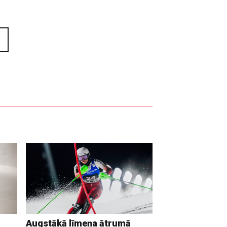
Augstākā līmeņa ātrumā