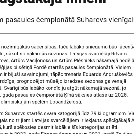
em pasaules čempionātā Suharevs vienīgai
 nozīmīgākās sacensības, taču labāko sniegumu būs jācenš
īt, sākot no nākamās sezonas. Latvijas svarcēlāji Ritvars
evs, Artūrs Vasiļonoks un Artūrs Plēsnieks nākamajā nedēļ
ģijas pilsētiņā Fordē startēs pasaules čempionātā. Visiem
em ir bijuši savainojumi, tāpēc treneris Eduards Andruškevičs 
ardzīgs, prognozējot mūsējo izredzes sezonas galvenajā
ā. Svarīgi būs labāko kondīciju atgūt nākamajā sezonā, jo
. gada pasaules čempionātā Ķīnā sāksies atlase uz 2028.
 olimpiskajām spēlēm Losandželosā.
rs Suharevs startēs svara kategorijā līdz 79 kilogramiem. Vi
gais no trijiem Latvijas svarcēlājiem ir iekļauts spēcīgākajā 
, kurā spēkosies desmit labākie šīs kategorijas atlēti.