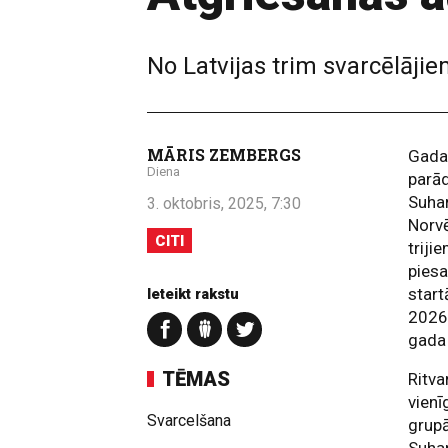
No Latvijas trim svarcēlāji
MĀRIS ZEMBERGS
Gada
Diena
parād
Suhar
3. oktobris, 2025, 7:30
Norvē
CITI
triji
pies
start
Ieteikt rakstu
2026
gada
TĒMAS
Ritva
vienī
Svarcelšana
grupā