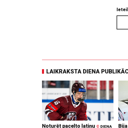
Ietei
LAIKRAKSTA DIENA PUBLIKĀ
Noturēt pacelto latiņu
Bija
©
DIENA