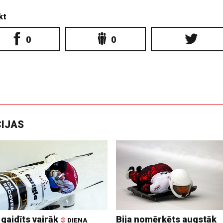
kt
0
0
CIJAS
 gaidīts vairāk
Bija nomērķēts augstāk
©
DIENA