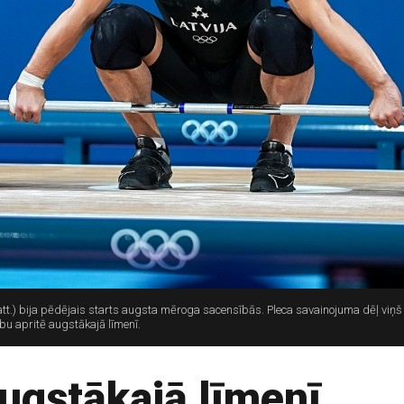
.) bija pēdējais starts augsta mēroga sacensībās. Pleca savainojuma dēļ viņš 
bu apritē augstākajā līmenī.
ugstākajā līmenī