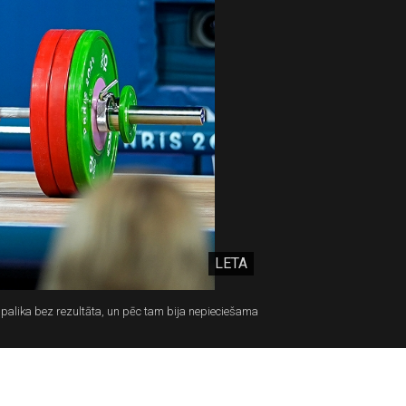
LETA
palika bez rezultāta, un pēc tam bija nepieciešama