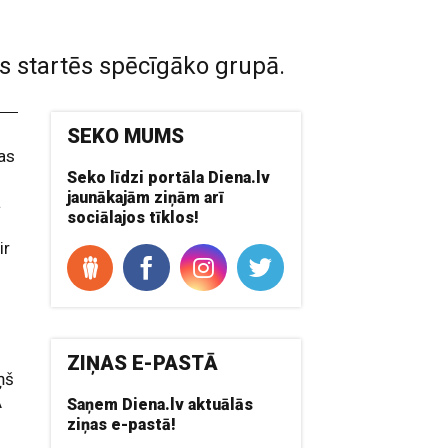
s startēs spēcīgāko grupā.
SEKO MUMS
as
Seko līdzi portāla Diena.lv
jaunākajām ziņām arī
ā
sociālajos tīklos!
ir
ZIŅAS E-PASTĀ
ņš
A
Saņem Diena.lv aktuālās
ziņas e-pastā!