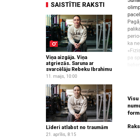
Suhar
SAISTĪTIE RAKSTI
olimp
pace
Pagāj
palik
perio
ka ne
«Fizi
pa sp
Viņa aizgāja. Viņa
atgriezās. Saruna ar
lieli
svarcēlāju Rebeku Ibrahimu
pleca
11. maijs, 10:00
kilog
pacel
Visu
numu
form
Raks
Līderi atlabst no traumām
21. aprīlis, 8:15