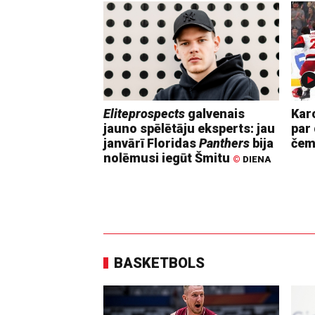
Eliteprospects
galvenais
Kar
jauno spēlētāju eksperts: jau
par 
janvārī Floridas
Panthers
bija
čem
nolēmusi iegūt Šmitu
©
DIENA
BASKETBOLS