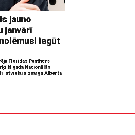
is jauno
u janvārī
 nolēmusi iegūt
vēja Floridas Panthers
rķi šī gada Nacionālās
ši latviešu aizsarga Alberta