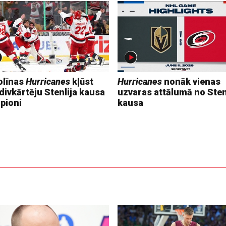
olīnas
Hurricanes
kļūst
Hurricanes
nonāk vienas
divkārtēju Stenlija kausa
uzvaras attālumā no Sten
pioni
kausa