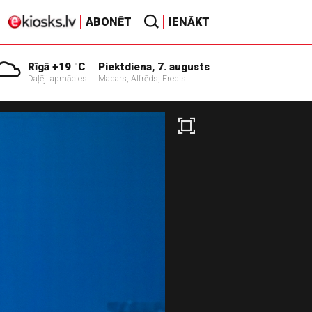
ABONĒT
IENĀKT
Rīgā +19 °C
Piektdiena, 7. augusts
Daļēji apmācies
Madars, Alfrēds, Fredis