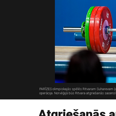
PARĪZES olimpiskajās spēlēs Ritvaram Suharevam (att
operācija. Norvēģijā būs Ritvara atgriešanās sacensī
Atgriešanās a