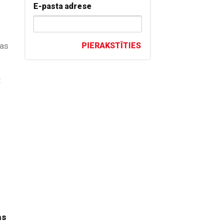
E-pasta adrese
jas
PIERAKSTĪTIES
t
as