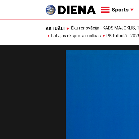
Sports
Ēku renovācija - KĀDS MĀJOKLIS
AKTUĀLI
Latvijas eksporta izcilības
PK futbolā - 202