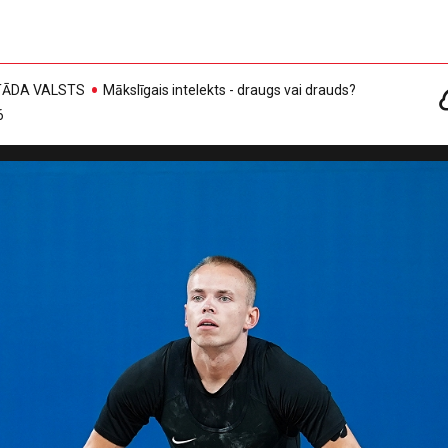
, TĀDA VALSTS
Mākslīgais intelekts - draugs vai drauds?
6