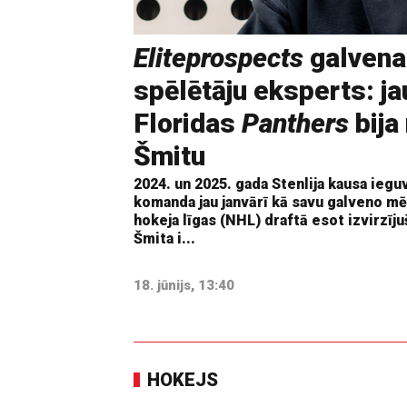
Eliteprospects
galvena
spēlētāju eksperts: ja
Floridas
Panthers
bija
Šmitu
2024. un 2025. gada Stenlija kausa iegu
komanda jau janvārī kā savu galveno mē
hokeja līgas (NHL) draftā esot izvirzīju
Šmita i...
18. jūnijs, 13:40
HOKEJS