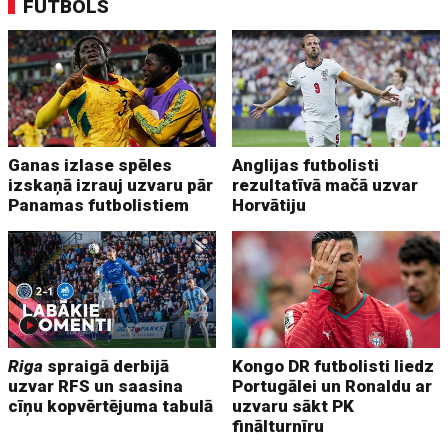
FUTBOLS
Ganas izlase spēles
Anglijas futbolisti
izskaņā izrauj uzvaru pār
rezultatīvā mačā uzvar
Panamas futbolistiem
Horvātiju
Riga
spraigā derbijā
Kongo DR futbolisti liedz
uzvar RFS un saasina
Portugālei un Ronaldu ar
cīņu kopvērtējuma tabulā
uzvaru sākt PK
finālturnīru