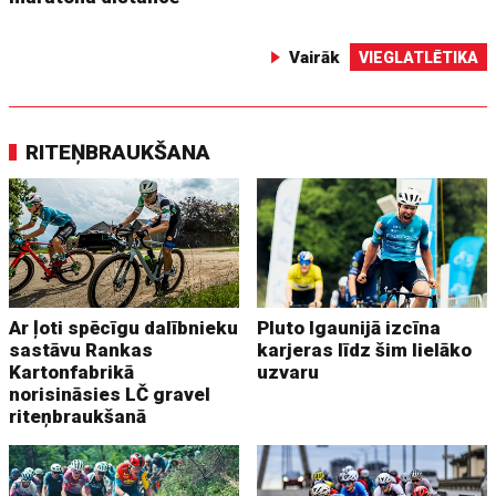
Vairāk
VIEGLATLĒTIKA
RITEŅBRAUKŠANA
Ar ļoti spēcīgu dalībnieku
Pluto Igaunijā izcīna
sastāvu Rankas
karjeras līdz šim lielāko
Kartonfabrikā
uzvaru
norisināsies LČ gravel
riteņbraukšanā