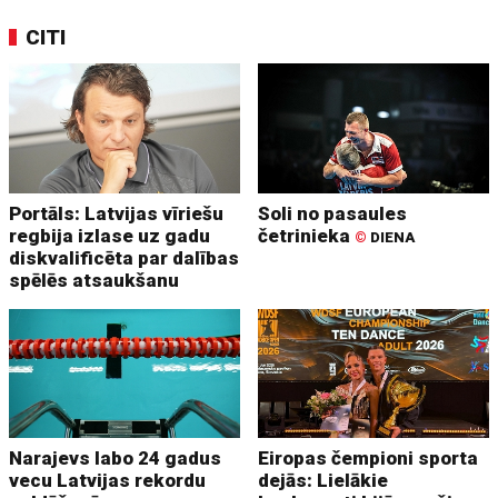
CITI
Portāls: Latvijas vīriešu
Soli no pasaules
regbija izlase uz gadu
četrinieka
©
DIENA
diskvalificēta par dalības
spēlēs atsaukšanu
Narajevs labo 24 gadus
Eiropas čempioni sporta
vecu Latvijas rekordu
dejās: Lielākie