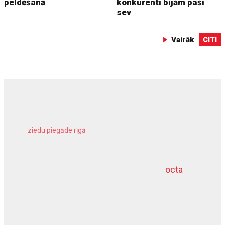
peldēšanā
konkurenti bijām paši
sev
Vairāk
CITI
ziedu piegāde rīgā
meliorācijas darbi
octa
dziļurbums
kravu apdrošināšana