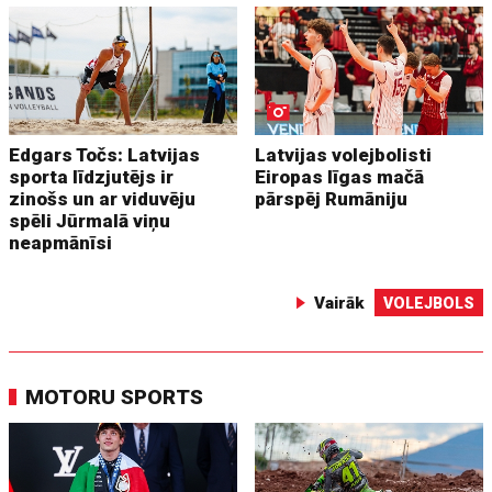
Edgars Točs: Latvijas
Latvijas volejbolisti
sporta līdzjutējs ir
Eiropas līgas mačā
zinošs un ar viduvēju
pārspēj Rumāniju
spēli Jūrmalā viņu
neapmānīsi
Vairāk
VOLEJBOLS
MOTORU SPORTS