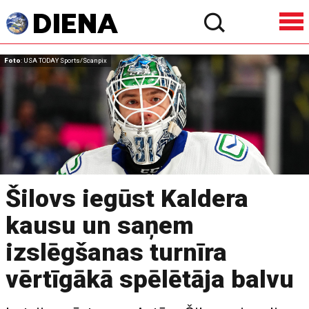
Foto
: USA TODAY Sports/Scanpix
Šilovs iegūst Kaldera
kausu un saņem
izslēgšanas turnīra
vērtīgākā spēlētāja balvu