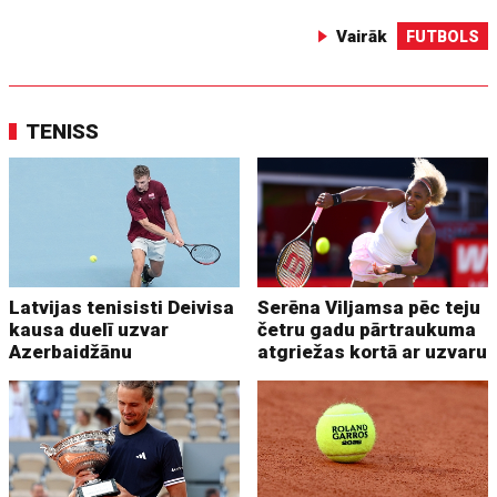
Vairāk
FUTBOLS
TENISS
Latvijas tenisisti Deivisa
Serēna Viljamsa pēc teju
kausa duelī uzvar
četru gadu pārtraukuma
Azerbaidžānu
atgriežas kortā ar uzvaru