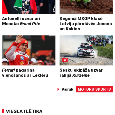
Antonelli uzvar arī
Ķegumā MXGP klasē
Monako
Grand Prix
Latviju pārstāvēs Jonass
un Kokins
Ferrari
pagarina
Sesku ekipāža uzvar
vienošanos ar Leklēru
rallijā
Kurzeme
Vairāk
MOTORU SPORTS
VIEGLATLĒTIKA