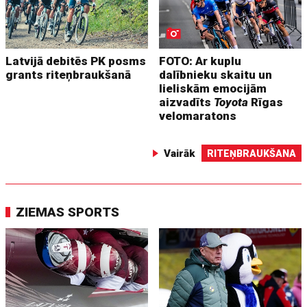
Latvijā debitēs PK posms
FOTO: Ar kuplu
grants riteņbraukšanā
dalībnieku skaitu un
lieliskām emocijām
aizvadīts
Toyota
Rīgas
velomaratons
Vairāk
RITEŅBRAUKŠANA
ZIEMAS SPORTS