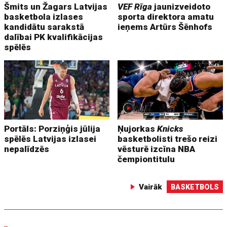
Šmits un Žagars Latvijas
VEF Rīga
jaunizveidoto
basketbola izlases
sporta direktora amatu
kandidātu sarakstā
ieņems Artūrs Šēnhofs
dalībai PK kvalifikācijas
spēlēs
Portāls: Porziņģis jūlija
Ņujorkas
Knicks
spēlēs Latvijas izlasei
basketbolisti trešo reizi
nepalīdzēs
vēsturē izcīna NBA
čempiontitulu
Vairāk
BASKETBOLS