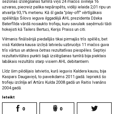
sezonas izslēgšanas turnīrā viņš 24 mačos svinēja 16
uzvaras, piecreiz palika nepārspēts, vidēji ielaida 2,01 ripu un
atvairīja 93,1% metienu. Kā šī gada "play-off" vērtīgākais
spēlētājs Šilovs ieguva ilggadējā AHL prezidenta Džeka
Baterfīlda vārdā nosaukto trofeju, kuru savulaik saņēmuši tādi
hokejisti kā Tailers Bertuci, Kerijs Praiss un citi.
Vilmanis finālsērijā piedalījās tikai pirmajās trīs spēlēs, bet
visā Kaldera kausa izcīņā latviešu uzbrucējs 11 mačos guva
trīs vārtus un atdeva četras rezultatīvas piespēles. Septiņi
rezultativitātes punkti šajā izslēgšanas turnīrā bija piektais
labākais rezultāts starp visiem AHL debitantiem.
Līdz šim pēdējais latvietis, kurš ieguvis Kaldera kausu, bija
Kaspars Daugaviņš, to paveikdams 2011.gadā. Iepriekš šo
trofeju izcīnīja arī Artūrs Kulda 2008.gadā un Raitis Ivanāns
2004.gadā.
Ieteikt
0
0