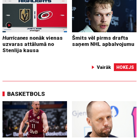
Hurricanes
nonāk vienas
Šmits vēl pirms drafta
uzvaras attālumā no
saņem NHL apbalvojumu
Stenlija kausa
Vairāk
HOKEJS
BASKETBOLS