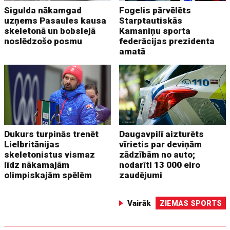
Sigulda nākamgad
Fogelis pārvēlēts
uzņems Pasaules kausa
Starptautiskās
skeletonā un bobslejā
Kamaniņu sporta
noslēdzošo posmu
federācijas prezidenta
amatā
Dukurs turpinās trenēt
Daugavpilī aizturēts
Lielbritānijas
vīrietis par deviņām
skeletonistus vismaz
zādzībām no auto;
līdz nākamajām
nodarīti 13 000 eiro
olimpiskajām spēlēm
zaudējumi
Vairāk
ZIEMAS SPORTS