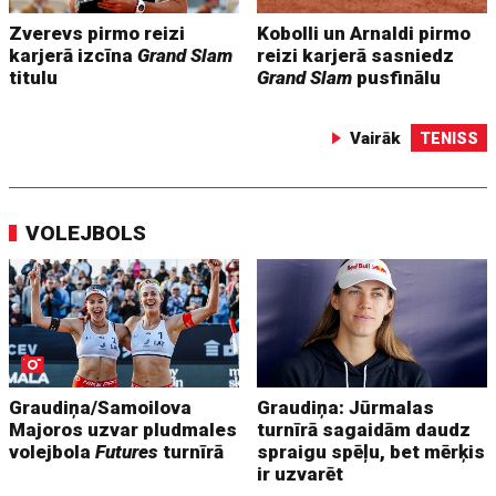
Zverevs pirmo reizi
Kobolli un Arnaldi pirmo
karjerā izcīna
Grand Slam
reizi karjerā sasniedz
titulu
Grand Slam
pusfinālu
Vairāk
TENISS
VOLEJBOLS
Graudiņa/Samoilova
Graudiņa: Jūrmalas
Majoros uzvar pludmales
turnīrā sagaidām daudz
volejbola
Futures
turnīrā
spraigu spēļu, bet mērķis
ir uzvarēt