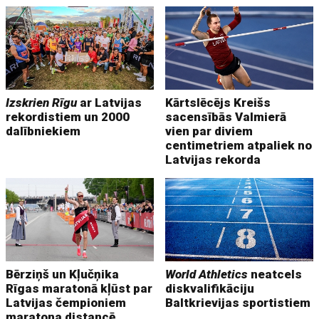
Izskrien Rīgu
ar Latvijas
Kārtslēcējs Kreišs
rekordistiem un 2000
sacensībās Valmierā
dalībniekiem
vien par diviem
centimetriem atpaliek no
Latvijas rekorda
Bērziņš un Kļučņika
World Athletics
neatcels
Rīgas maratonā kļūst par
diskvalifikāciju
Latvijas čempioniem
Baltkrievijas sportistiem
maratona distancē