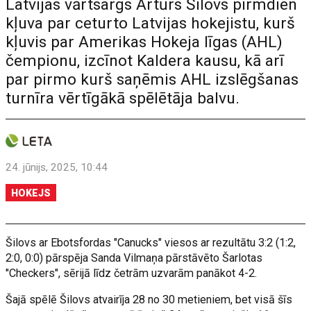
Latvijas vārtsargs Artūrs Šilovs pirmdien
kļuva par ceturto Latvijas hokejistu, kurš
kļuvis par Amerikas Hokeja līgas (AHL)
čempionu, izcīnot Kaldera kausu, kā arī
par pirmo kurš saņēmis AHL izslēgšanas
turnīra vērtīgākā spēlētāja balvu.
24. jūnijs, 2025, 10:44
HOKEJS
Šilovs ar Ebotsfordas "Canucks" viesos ar rezultātu 3:2 (1:2,
2:0, 0:0) pārspēja Sanda Vilmaņa pārstāvēto Šarlotas
"Checkers", sērijā līdz četrām uzvarām panākot 4-2.
Šajā spēlē Šilovs atvairīja 28 no 30 metieniem, bet visā šīs