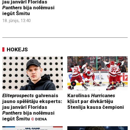
jau janvārī Floridas
Panthers
bija nolēmusi
iegūt Šmitu
18. jūnijs, 13:40
HOKEJS
Eliteprospects
galvenais
Karolīnas
Hurricanes
jauno spēlētāju eksperts:
kļūst par divkārtēju
jau janvārī Floridas
Stenlija kausa čempioni
Panthers
bija nolēmusi
iegūt Šmitu
©
DIENA