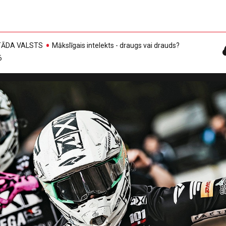
, TĀDA VALSTS
Mākslīgais intelekts - draugs vai drauds?
6