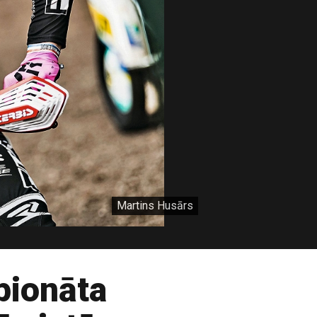
Martins Husārs
pionāta