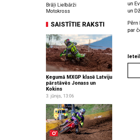
un Ev
Brāļi Lielbārži
un Dž
Motokross
Pērn 
SAISTĪTIE RAKSTI
par č
Ietei
Ķegumā MXGP klasē Latviju
pārstāvēs Jonass un
Kokins
3. jūnijs, 13:06