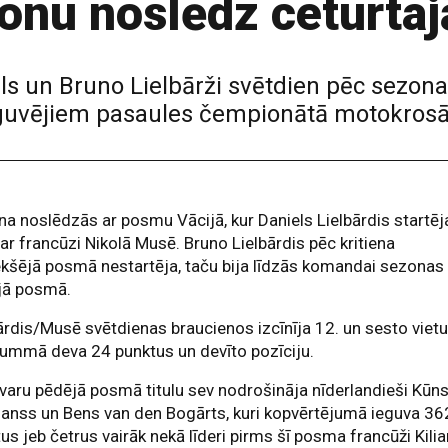
nu noslēdz ceturtajā
els un Bruno Lielbārži svētdien pēc sezon
ieguvējiem pasaules čempionātā motokros
a noslēdzās ar posmu Vācijā, kur Daniels Lielbārdis startēj
ar francūzi Nikolā Musē. Bruno Lielbārdis pēc kritiena
ekšējā posmā nestartēja, taču bija līdzās komandai sezonas
jā posmā.
ārdis/Musē svētdienas braucienos izcīnīja 12. un sesto vietu
ummā deva 24 punktus un devīto pozīciju.
varu pēdējā posmā titulu sev nodrošināja nīderlandieši Kūn
anss un Bens van den Bogārts, kuri kopvērtējumā ieguva 36
us jeb četrus vairāk nekā līderi pirms šī posma francūži Kili