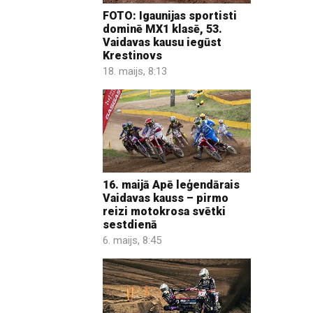
FOTO: Igaunijas sportisti
dominē MX1 klasē, 53.
Vaidavas kausu iegūst
Krestinovs
18. maijs, 8:13
16. maijā Apē leģendārais
Vaidavas kauss – pirmo
reizi motokrosa svētki
sestdienā
6. maijs, 8:45