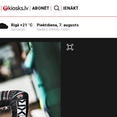
ABONĒT
IENĀKT
Rīgā +21 °C
Piektdiena, 7. augusts
Apmācies
Madars, Alfrēds, Fredis