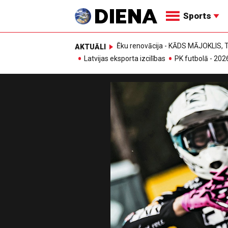
Sports
Ēku renovācija - KĀDS MĀJOKLIS
AKTUĀLI
Latvijas eksporta izcilības
PK futbolā - 202