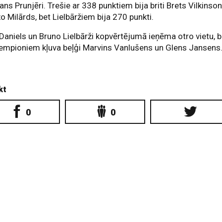
ans Prunjēri. Trešie ar 338 punktiem bija briti Brets Vilkinso
o Milārds, bet Lielbāržiem bija 270 punkti.
Daniels un Bruno Lielbārži kopvērtējumā ieņēma otro vietu, b
empioniem kļuva beļģi Marvins Vanlušens un Glens Jansens
kt
0
0