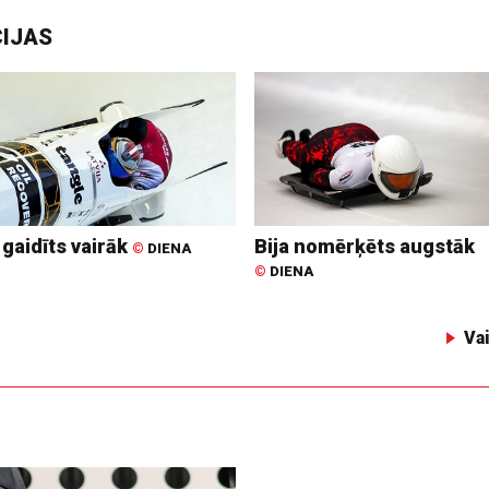
CIJAS
 gaidīts vairāk
Bija nomērķēts augstāk
©
DIENA
©
DIENA
Va