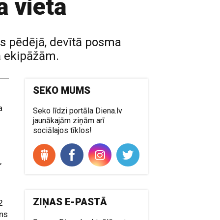
 vietā
as pēdējā, devītā posma
ā ekipāžām.
SEKO MUMS
a
Seko līdzi portāla Diena.lv
jaunākajām ziņām arī
sociālajos tīklos!
,
s
ZIŅAS E-PASTĀ
2
ans