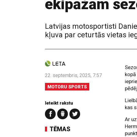
ekipāžām sezo
Latvijas motosportisti Dani
kļuva par ceturtās vietas 
Sezon
kopā 
22. septembris, 2025, 7:57
iepri
MOTORU SPORTS
pēdē
Lielb
Ieteikt rakstu
kas s
Ar uz
Herm
TĒMAS
punkt