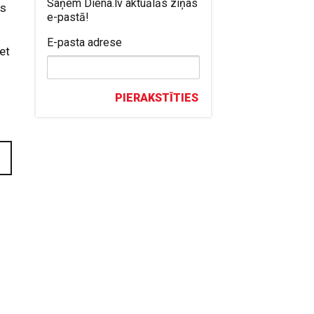
Saņem Diena.lv aktuālās ziņas
ns
e-pastā!
E-pasta adrese
et
.
PIERAKSTĪTIES