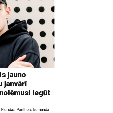
is jauno
u janvārī
 nolēmusi iegūt
ja Floridas Panthers komanda