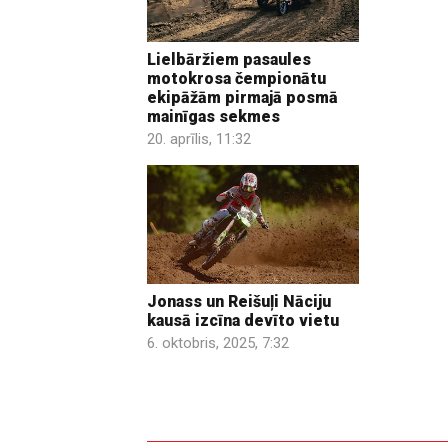
Lielbāržiem pasaules
motokrosa čempionātu
ekipāžām pirmajā posmā
mainīgas sekmes
20. aprīlis, 11:32
Jonass un Reišuļi Nāciju
kausā izcīna devīto vietu
6. oktobris, 2025, 7:32