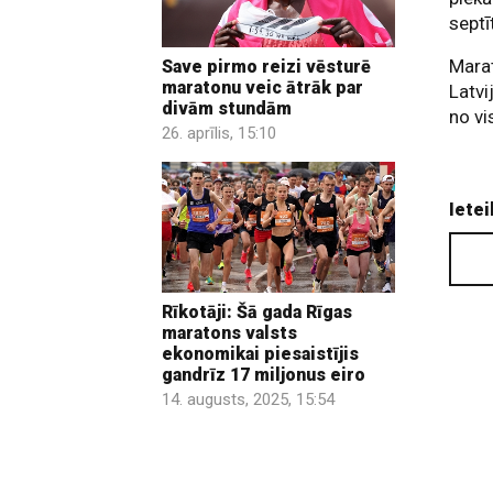
septī
Mara
Save pirmo reizi vēsturē
maratonu veic ātrāk par
Latvi
divām stundām
no vi
26. aprīlis, 15:10
Ietei
Rīkotāji: Šā gada Rīgas
maratons valsts
ekonomikai piesaistījis
gandrīz 17 miljonus eiro
14. augusts, 2025, 15:54