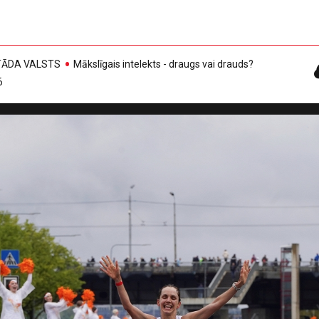
, TĀDA VALSTS
Mākslīgais intelekts - draugs vai drauds?
6