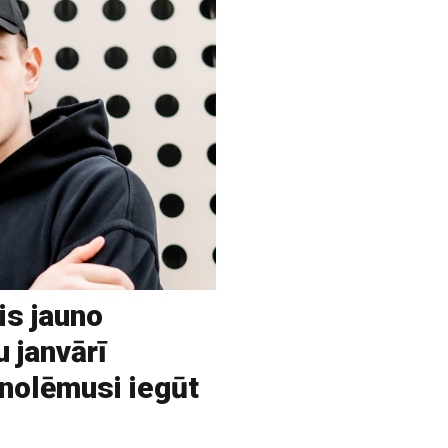
is jauno
u janvārī
 nolēmusi iegūt