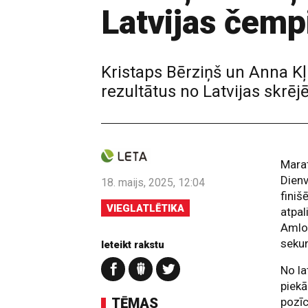
Latvijas čemp
Kristaps Bērziņš un Anna K
rezultātus no Latvijas skrēj
Marat
Dienv
18. maijs, 2025, 12:04
finiš
VIEGLATLĒTIKA
atpal
Amlos
sekun
Ieteikt rakstu
No la
piekā
TĒMAS
pozīc