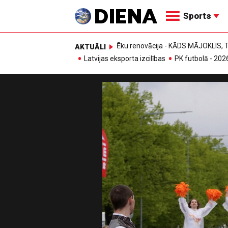
Sports
Ēku renovācija - KĀDS MĀJOKLIS
AKTUĀLI
Latvijas eksporta izcilības
PK futbolā - 202