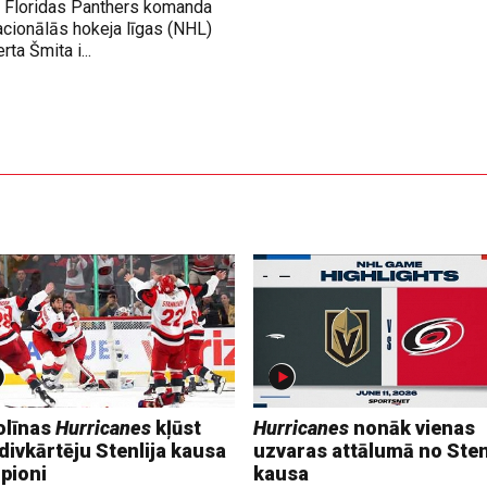
ja Floridas Panthers komanda
acionālās hokeja līgas (NHL)
rta Šmita i...
olīnas
Hurricanes
kļūst
Hurricanes
nonāk vienas
divkārtēju Stenlija kausa
uzvaras attālumā no Sten
pioni
kausa