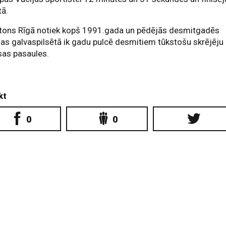
tā.
tons Rīgā notiek kopš 1991.gada un pēdējās desmitgadēs
jas galvaspilsētā ik gadu pulcē desmitiem tūkstošu skrējēju
sas pasaules.
kt
0
0