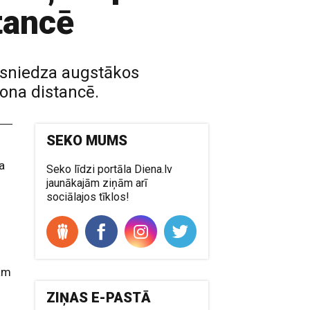
tancē
asniedza augstākos
tona distancē.
SEKO MUMS
a
Seko līdzi portāla Diena.lv
jaunākajām ziņām arī
sociālajos tīklos!
jam
ZIŅAS E-PASTĀ