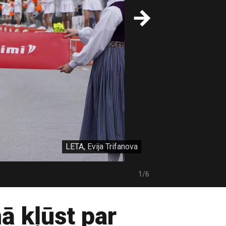
LETA, Evija Trifanova
1/6
ā kļūst par