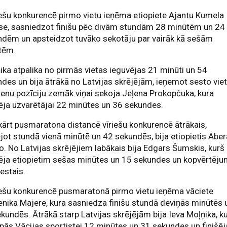
ešu konkurencē pirmo vietu ieņēma etiopiete Ajantu Kumela
se, sasniedzot finišu pēc divām stundām 28 minūtēm un 24
ndēm un apsteidzot tuvāko sekotāju par vairāk kā sešām
tēm.
ika atpalika no pirmās vietas ieguvējas 21 minūti un 54
des un bija ātrākā no Latvijas skrējējām, ieņemot sesto viet
ienu pozīciju zemāk viņai sekoja Jeļena Prokopčuka, kura
ja uzvarētājai 22 minūtes un 36 sekundes.
ārt pusmaratona distancē vīriešu konkurencē ātrākais,
ējot stundā vienā minūtē un 42 sekundēs, bija etiopietis Abe
 No Latvijas skrējējiem labākais bija Edgars Šumskis, kurš
ēja etiopietim sešas minūtes un 15 sekundes un kopvērtēj
sestais.
iešu konkurencē pusmaratonā pirmo vietu ieņēma vāciete
ika Majere, kura sasniedza finišu stundā deviņās minūtēs 
kundēs. Ātrākā starp Latvijas skrējējām bija Ieva Moļņika, k
pās Vācijas sportistei 12 minūtes un 31 sekundes un finišēj