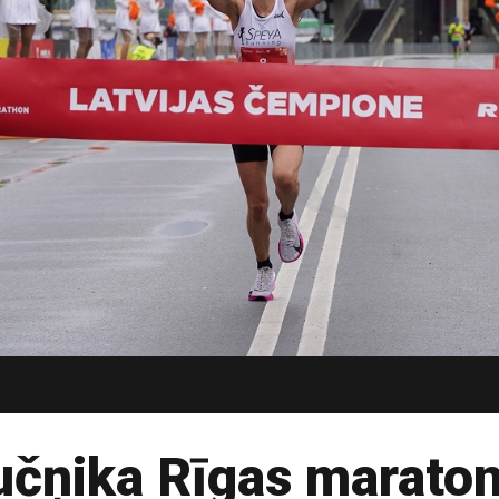
učņika Rīgas maraton