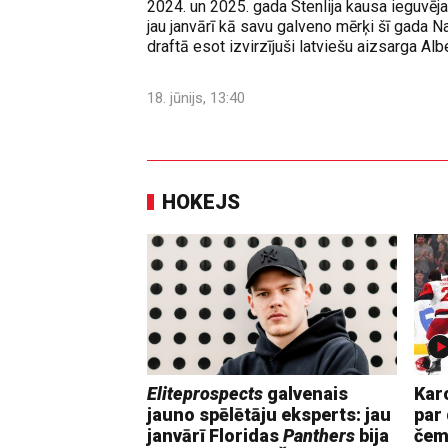
2024. un 2025. gada Stenlija kausa ieguvē
jau janvārī kā savu galveno mērķi šī gada N
draftā esot izvirzījuši latviešu aizsarga Albe
18. jūnijs, 13:40
HOKEJS
Eliteprospects
galvenais
Kar
jauno spēlētāju eksperts: jau
par 
janvārī Floridas
Panthers
bija
čem