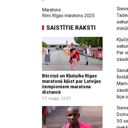
Sievi
Maratons
Tade
Rimi Rīgas maratons 2025
seku
SAISTĪTIE RAKSTI
minū
Kļučņ
sekun
Par v
zaudē
Savuk
Bērziņš un Kļučņika Rīgas
finiš
maratonā kļūst par Latvijas
Mamo.
čempioniem maratona
zaud
distancē
bija 
17. maijs, 13:57
Siev
Domen
50 se
piekā