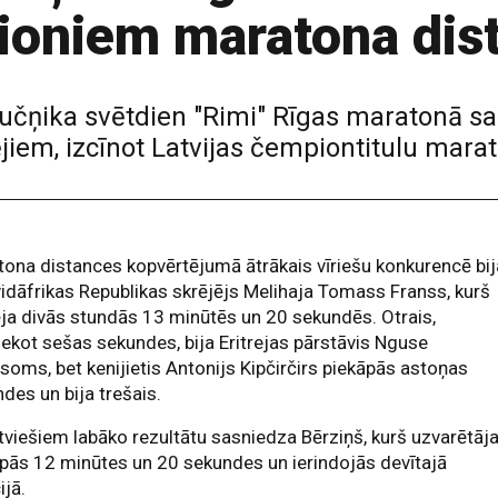
ioniem maratona dis
ļučņika svētdien "Rimi" Rīgas maratonā s
ējiem, izcīnot Latvijas čempiontitulu mara
ona distances kopvērtējumā ātrākais vīriešu konkurencē bij
idāfrikas Republikas skrējējs Melihaja Tomass Franss, kurš
ēja divās stundās 13 minūtēs un 20 sekundēs. Otrais,
iekot sešas sekundes, bija Eritrejas pārstāvis Nguse
oms, bet kenijietis Antonijs Kipčirčirs piekāpās astoņas
des un bija trešais.
tviešiem labāko rezultātu sasniedza Bērziņš, kurš uzvarētā
pās 12 minūtes un 20 sekundes un ierindojās devītajā
ijā.