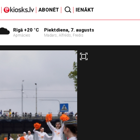
ABONĒT
IENĀKT
Rīgā +20 °C
Piektdiena, 7. augusts
Apmācies
Madars, Alfrēds, Fredis