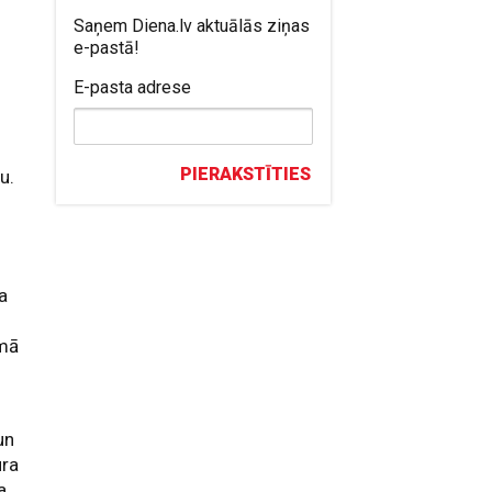
Saņem Diena.lv aktuālās ziņas
e-pastā!
E-pasta adrese
PIERAKSTĪTIES
u.
ra
umā
un
ura
a