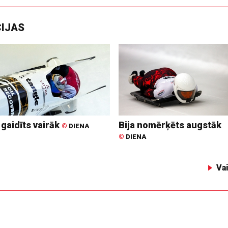
CIJAS
 gaidīts vairāk
Bija nomērķēts augstāk
©
DIENA
©
DIENA
Va