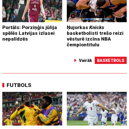
Portāls: Porziņģis jūlija
Ņujorkas
Knicks
spēlēs Latvijas izlasei
basketbolisti trešo reizi
nepalīdzēs
vēsturē izcīna NBA
čempiontitulu
Vairāk
BASKETBOLS
FUTBOLS