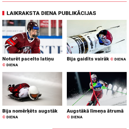
LAIKRAKSTA DIENA PUBLIKĀCIJAS
Noturēt pacelto latiņu
Bija gaidīts vairāk
©
DIENA
©
DIENA
Bija nomērķēts augstāk
Augstākā līmeņa ātrumā
©
DIENA
©
DIENA