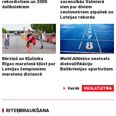
rekordistiem un 2000
sacensībās Valmierā
dalībniekiem
vien par diviem
centimetriem atpaliek no
Latvijas rekorda
Bērziņš un Kļučņika
World Athletics
neatcels
Rīgas maratonā kļūst par
diskvalifikāciju
Latvijas čempioniem
Baltkrievijas sportistiem
maratona distancē
Vairāk
VIEGLATLĒTIKA
RITEŅBRAUKŠANA