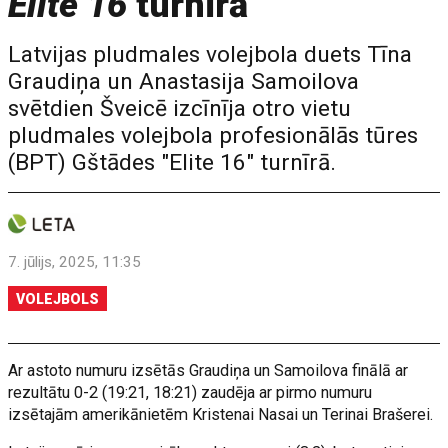
Elite 16
turnīrā
Latvijas pludmales volejbola duets Tīna
Graudiņa un Anastasija Samoilova
svētdien Šveicē izcīnīja otro vietu
pludmales volejbola profesionālās tūres
(BPT) Gštādes "Elite 16" turnīrā.
7. jūlijs, 2025, 11:35
VOLEJBOLS
Ar astoto numuru izsētās Graudiņa un Samoilova finālā ar
rezultātu 0-2 (19:21, 18:21) zaudēja ar pirmo numuru
izsētajām amerikānietēm Kristenai Nasai un Terinai Brašerei.