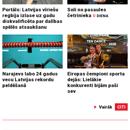
Portāls: Latvijas vīriešu
Soli no pasaules
regbija izlase uz gadu
četrinieka
©
DIENA
diskvalificēta par dalības
spēlēs atsaukšanu
Narajevs labo 24 gadus
Eiropas čempioni sporta
vecu Latvijas rekordu
dejās: Lielākie
peldēšanā
konkurenti bijām paši
sev
Vairāk
CITI