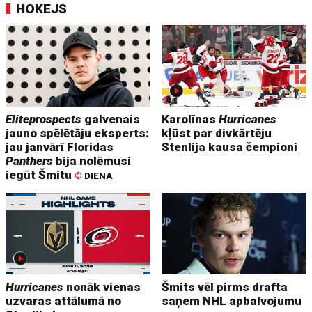
HOKEJS
Eliteprospects
galvenais
Karolīnas
Hurricanes
jauno spēlētāju eksperts:
kļūst par divkārtēju
jau janvārī Floridas
Stenlija kausa čempioni
Panthers
bija nolēmusi
iegūt Šmitu
©
DIENA
Hurricanes
nonāk vienas
Šmits vēl pirms drafta
uzvaras attālumā no
saņem NHL apbalvojumu