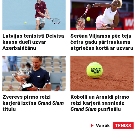
Latvijas tenisisti Deivisa
Serēna Viljamsa pēc teju
kausa duelī uzvar
četru gadu pārtraukuma
Azerbaidžānu
atgriežas kortā ar uzvaru
Zverevs pirmo reizi
Kobolli un Arnaldi pirmo
karjerā izcīna
Grand Slam
reizi karjerā sasniedz
titulu
Grand Slam
pusfinālu
Vairāk
TENISS