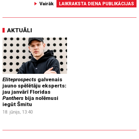
Vairāk
LAIKRAKSTA DIENA PUBLIKĀCIJAS
AKTUĀLI
Eliteprospects
galvenais
jauno spēlētāju eksperts:
jau janvārī Floridas
Panthers
bija nolēmusi
iegūt Šmitu
18. jūnijs, 13:40