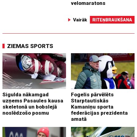
velomaratons
Vairāk
RITEŅBRAUKŠANA
ZIEMAS SPORTS
Sigulda nākamgad
Fogelis pārvēlēts
uzņems Pasaules kausa
Starptautiskās
skeletonā un bobslejā
Kamaniņu sporta
noslēdzošo posmu
federācijas prezidenta
amatā