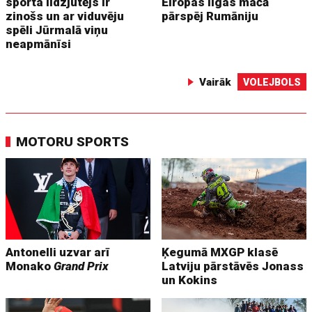
sporta līdzjutējs ir
Eiropas līgas mačā
zinošs un ar viduvēju
pārspēj Rumāniju
spēli Jūrmalā viņu
neapmānīsi
Vairāk
VOLEJBOLS
MOTORU SPORTS
Antonelli uzvar arī
Ķegumā MXGP klasē
Monako
Grand Prix
Latviju pārstāvēs Jonass
un Kokins