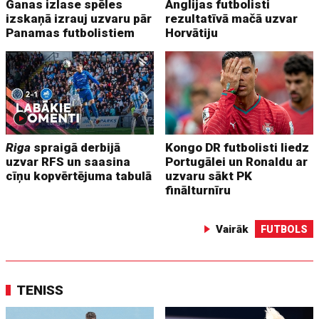
Ganas izlase spēles
Anglijas futbolisti
izskaņā izrauj uzvaru pār
rezultatīvā mačā uzvar
Panamas futbolistiem
Horvātiju
Riga
spraigā derbijā
Kongo DR futbolisti liedz
uzvar RFS un saasina
Portugālei un Ronaldu ar
cīņu kopvērtējuma tabulā
uzvaru sākt PK
finālturnīru
Vairāk
FUTBOLS
TENISS