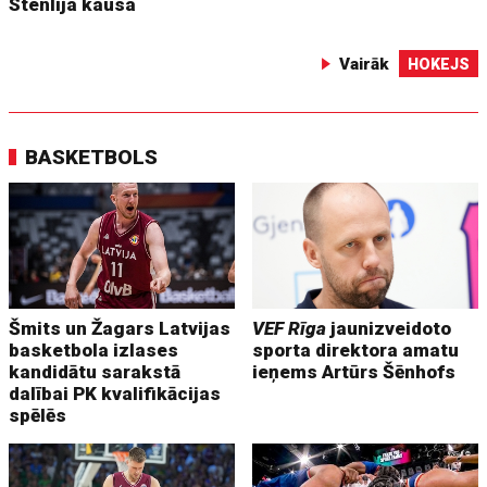
Stenlija kausa
Vairāk
HOKEJS
BASKETBOLS
Šmits un Žagars Latvijas
VEF Rīga
jaunizveidoto
basketbola izlases
sporta direktora amatu
kandidātu sarakstā
ieņems Artūrs Šēnhofs
dalībai PK kvalifikācijas
spēlēs