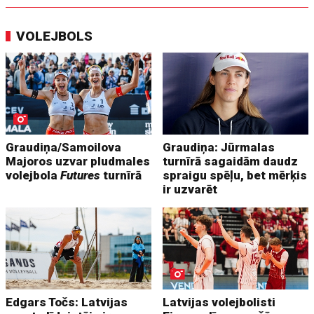
VOLEJBOLS
Graudiņa/Samoilova
Graudiņa: Jūrmalas
Majoros uzvar pludmales
turnīrā sagaidām daudz
volejbola
Futures
turnīrā
spraigu spēļu, bet mērķis
ir uzvarēt
Edgars Točs: Latvijas
Latvijas volejbolisti