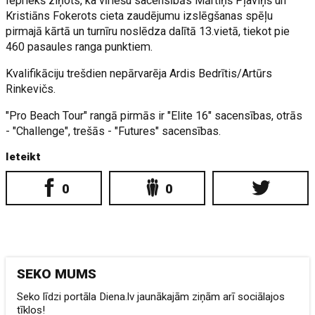
Iepriekš ziņots, ka vīriešu sacensībās Mārtiņš Pļaviņš un
Kristiāns Fokerots cieta zaudējumu izslēgšanas spēļu
pirmajā kārtā un turnīru noslēdza dalītā 13.vietā, tiekot pie
460 pasaules ranga punktiem.
Kvalifikāciju trešdien nepārvarēja Ardis Bedrītis/Artūrs
Rinkevičs.
"Pro Beach Tour" rangā pirmās ir "Elite 16" sacensības, otrās
- "Challenge", trešās - "Futures" sacensības.
Ieteikt
0
0
SEKO MUMS
Seko līdzi portāla Diena.lv jaunākajām ziņām arī sociālajos
tīklos!