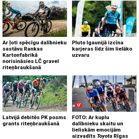
Ar ļoti spēcīgu dalībnieku
Pluto Igaunijā izcīna
sastāvu Rankas
karjeras līdz šim lielāko
Kartonfabrikā
uzvaru
norisināsies LČ gravel
riteņbraukšanā
Latvijā debitēs PK posms
FOTO: Ar kuplu
grants riteņbraukšanā
dalībnieku skaitu un
lieliskām emocijām
aizvadīts
Toyota
Rīgas