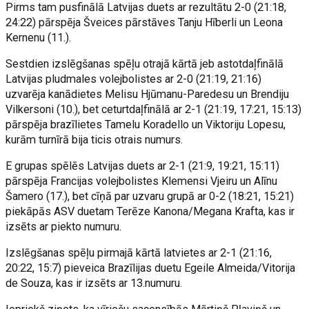
Pirms tam pusfinālā Latvijas duets ar rezultātu 2-0 (21:18,
24:22) pārspēja Šveices pārstāves Tanju Hīberli un Leona
Kernenu (11.).
Sestdien izslēgšanas spēļu otrajā kārtā jeb astotdaļfinālā
Latvijas pludmales volejbolistes ar 2-0 (21:19, 21:16)
uzvarēja kanādietes Melisu Hjūmanu-Paredesu un Brendiju
Vilkersoni (10.), bet ceturtdaļfinālā ar 2-1 (21:19, 17:21, 15:13)
pārspēja brazīlietes Tamelu Koradello un Viktoriju Lopesu,
kurām turnīrā bija ticis otrais numurs.
E grupas spēlēs Latvijas duets ar 2-1 (21:9, 19:21, 15:11)
pārspēja Francijas volejbolistes Klemensi Vjeiru un Alīnu
Šamero (17.), bet cīņā par uzvaru grupā ar 0-2 (18:21, 15:21)
piekāpās ASV duetam Terēze Kanona/Megana Krafta, kas ir
izsēts ar piekto numuru.
Izslēgšanas spēļu pirmajā kārtā latvietes ar 2-1 (21:16,
20:22, 15:7) pieveica Brazīlijas duetu Egeile Almeida/Vitorija
de Souza, kas ir izsēts ar 13.numuru.