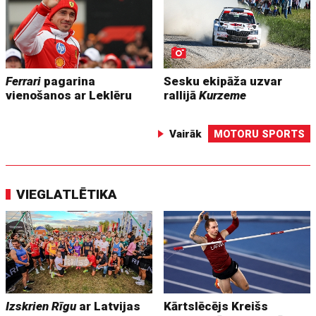
Ferrari
pagarina
Sesku ekipāža uzvar
vienošanos ar Leklēru
rallijā
Kurzeme
Vairāk
MOTORU SPORTS
VIEGLATLĒTIKA
Izskrien Rīgu
ar Latvijas
Kārtslēcējs Kreišs