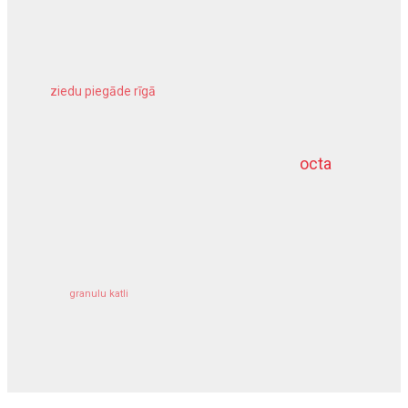
ziedu piegāde rīgā
meliorācijas darbi
octa
dziļurbums
kravu apdrošināšana
granulu katli
siltumsūknis