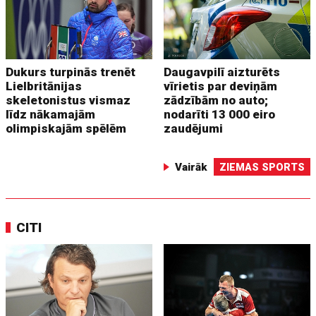
Dukurs turpinās trenēt
Daugavpilī aizturēts
Lielbritānijas
vīrietis par deviņām
skeletonistus vismaz
zādzībām no auto;
līdz nākamajām
nodarīti 13 000 eiro
olimpiskajām spēlēm
zaudējumi
Vairāk
ZIEMAS SPORTS
CITI