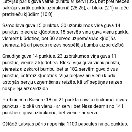
Latvijas pāris guva vairāk punktu ar servi (3:2), bet pretinieces
sakrāja vairāk punktu uzbrukumā (28:25), ar bloku (2:1) un pēc
pretinieču kļūdām (10:8).
Samoilova guva 15 punktus. 30 uzbrukumos viņa guva 14
punktus, piecreiz kļūdoties. 18 servēs viņa guva vienu punktu,
vienreiz kļūdoties, bet 30 serves uzņemšanās kļūdījās
vienreiz, kā arī piecas reizes nospēlēja bumbu aizsardzībā.
Graudiņa guva 14 punktus. 23 uzbrukumos viņa guva 11
punktus, vienreiz kļūdoties. Blokā viņa guva vienu punktu,
vienreiz aizskarot bumbu, bet ar 182 servēm guva divus
punktus, četrreiz kļūdoties. Viņa pieļāva arī vienu kļūdu
astoņās servju uzņemšanas reizēs, kā arī septiņas reizes
nospēlēja aizsardzībā.
Pretiniecēm Brašere 18 no 21 punkta guva uzbrukumā, divus
punktus - blokā un vienu - ar servi, bet Nasa desmit no 141
punktiem guva uzbrukumā, bet vienu - ar servi.
Gštādē Latvijas pāris nopelnīja 1100 pasaules ranga punktus.