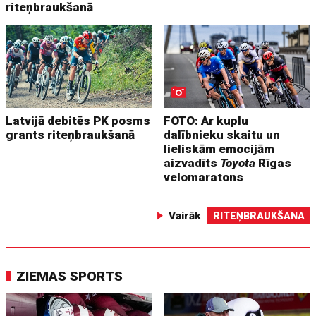
riteņbraukšanā
Latvijā debitēs PK posms
FOTO: Ar kuplu
grants riteņbraukšanā
dalībnieku skaitu un
lieliskām emocijām
aizvadīts
Toyota
Rīgas
velomaratons
Vairāk
RITEŅBRAUKŠANA
ZIEMAS SPORTS