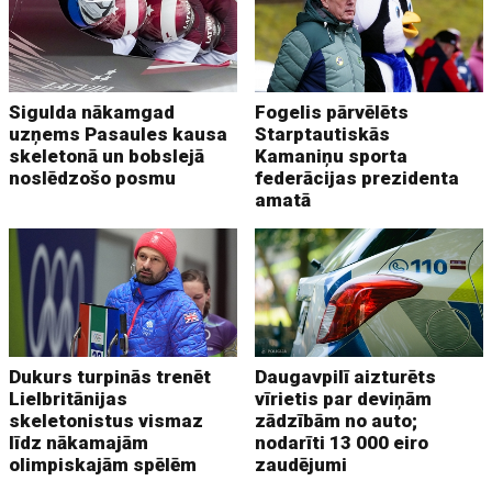
Sigulda nākamgad
Fogelis pārvēlēts
uzņems Pasaules kausa
Starptautiskās
skeletonā un bobslejā
Kamaniņu sporta
noslēdzošo posmu
federācijas prezidenta
amatā
Dukurs turpinās trenēt
Daugavpilī aizturēts
Lielbritānijas
vīrietis par deviņām
skeletonistus vismaz
zādzībām no auto;
līdz nākamajām
nodarīti 13 000 eiro
olimpiskajām spēlēm
zaudējumi