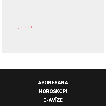
kravu apdrošināšana
granulu katli
siltumsūknis
ABONĒŠANA
HOROSKOPI
E-AVĪZE