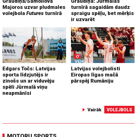
Graudiņa/Samoilova
Graudiņa: Jūrmalas
Majoros uzvar pludmales
turnīrā sagaidām daudz
volejbola
Futures
turnīrā
spraigu spēļu, bet mērķis
ir uzvarēt
Edgars Točs: Latvijas
Latvijas volejbolisti
sporta līdzjutējs ir
Eiropas līgas mačā
zinošs un ar viduvēju
pārspēj Rumāniju
spēli Jūrmalā viņu
neapmānīsi
Vairāk
VOLEJBOLS
MOTORU SPORTS