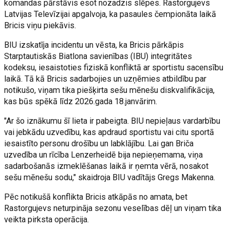
komandas pārstāvis esot nozadzis slēpes. Rastorgujevs
Latvijas Televīzijai apgalvoja, ka pasaules čempionāta laikā
Bricis viņu piekāvis.
BIU izskatīja incidentu un vēsta, ka Bricis pārkāpis
Starptautiskās Biatlona savienības (IBU) integritātes
kodeksu, iesaistoties fiziskā konfliktā ar sportistu sacensību
laikā. Tā kā Bricis sadarbojies un uzņēmies atbildību par
notikušo, viņam tika piešķirta sešu mēnešu diskvalifikācija,
kas būs spēkā līdz 2026.gada 18.janvārim.
"Ar šo iznākumu šī lieta ir pabeigta. BIU nepieļaus vardarbību
vai jebkādu uzvedību, kas apdraud sportistu vai citu sportā
iesaistīto personu drošību un labklājību. Lai gan Briča
uzvedība un rīcība Lenzerheidē bija nepieņemama, viņa
sadarbošanās izmeklēšanas laikā ir ņemta vērā, nosakot
sešu mēnešu sodu," skaidroja BIU vadītājs Gregs Makenna.
Pēc notikušā konflikta Bricis atkāpās no amata, bet
Rastorgujevs neturpināja sezonu veselības dēļ un viņam tika
veikta pirksta operācija.