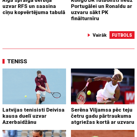
Riga
spraigā derbijā
Kongo DR futbolisti liedz
uzvar RFS un saasina
Portugālei un Ronaldu ar
cīņu kopvērtējuma tabulā
uzvaru sākt PK
finālturnīru
Vairāk
FUTBOLS
TENISS
Latvijas tenisisti Deivisa
Serēna Viljamsa pēc teju
kausa duelī uzvar
četru gadu pārtraukuma
Azerbaidžānu
atgriežas kortā ar uzvaru