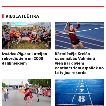
VIEGLATLĒTIKA
Izskrien Rīgu
ar Latvijas
Kārtslēcējs Kreišs
rekordistiem un 2000
sacensībās Valmierā
dalībniekiem
vien par diviem
centimetriem atpaliek no
Latvijas rekorda