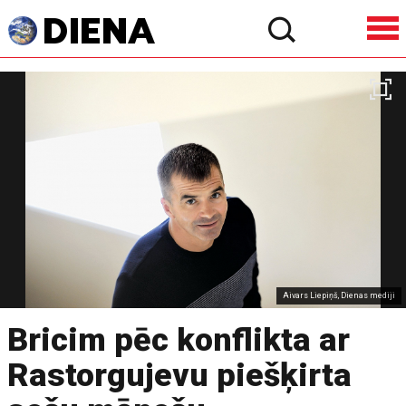
Aivars Liepiņš, Dienas mediji
Bricim pēc konflikta ar
Rastorgujevu piešķirta