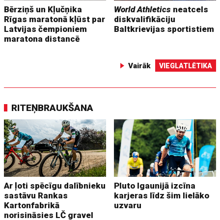
Bērziņš un Kļučņika
World Athletics
neatcels
Rīgas maratonā kļūst par
diskvalifikāciju
Latvijas čempioniem
Baltkrievijas sportistiem
maratona distancē
Vairāk
VIEGLATLĒTIKA
RITEŅBRAUKŠANA
Ar ļoti spēcīgu dalībnieku
Pluto Igaunijā izcīna
sastāvu Rankas
karjeras līdz šim lielāko
Kartonfabrikā
uzvaru
norisināsies LČ gravel