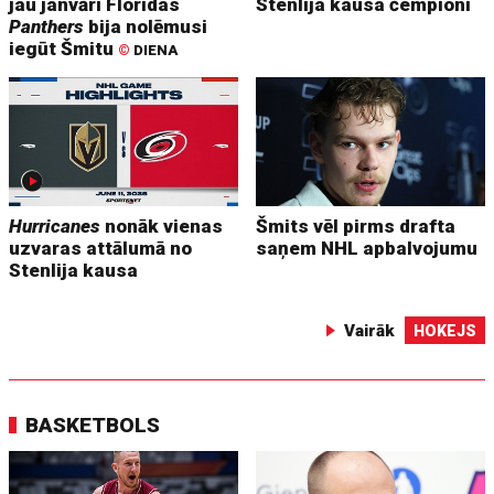
jau janvārī Floridas
Stenlija kausa čempioni
Panthers
bija nolēmusi
iegūt Šmitu
©
DIENA
Hurricanes
nonāk vienas
Šmits vēl pirms drafta
uzvaras attālumā no
saņem NHL apbalvojumu
Stenlija kausa
Vairāk
HOKEJS
BASKETBOLS