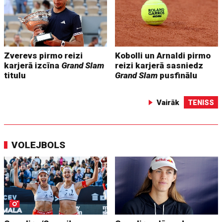
Zverevs pirmo reizi
Kobolli un Arnaldi pirmo
karjerā izcīna
Grand Slam
reizi karjerā sasniedz
titulu
Grand Slam
pusfinālu
Vairāk
TENISS
VOLEJBOLS