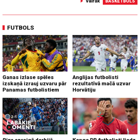
Vairāk
BASKETBOLS
FUTBOLS
Ganas izlase spēles
Anglijas futbolisti
izskaņā izrauj uzvaru pār
rezultatīvā mačā uzvar
Panamas futbolistiem
Horvātiju