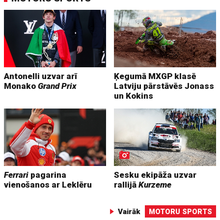
Antonelli uzvar arī
Ķegumā MXGP klasē
Monako
Grand Prix
Latviju pārstāvēs Jonass
un Kokins
Ferrari
pagarina
Sesku ekipāža uzvar
vienošanos ar Leklēru
rallijā
Kurzeme
Vairāk
MOTORU SPORTS