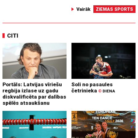
Vairāk
ZIEMAS SPORTS
CITI
Portāls: Latvijas vīriešu
Soli no pasaules
regbija izlase uz gadu
četrinieka
©
DIENA
diskvalificēta par dalības
spēlēs atsaukšanu