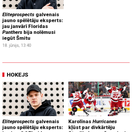
Eliteprospects
galvenais
jauno spēlētāju eksperts:
jau janvārī Floridas
Panthers
bija nolēmusi
iegūt Šmitu
18. jūnijs, 13:40
HOKEJS
Eliteprospects
galvenais
Karolīnas
Hurricanes
jauno spēlētāju eksperts:
kļūst par divkārtēju