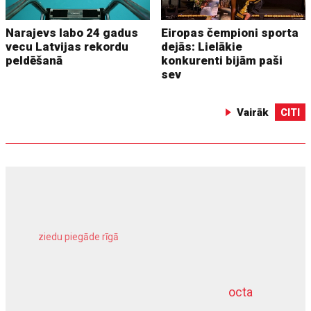
Narajevs labo 24 gadus
Eiropas čempioni sporta
vecu Latvijas rekordu
dejās: Lielākie
peldēšanā
konkurenti bijām paši
sev
Vairāk
CITI
ziedu piegāde rīgā
meliorācijas darbi
octa
dziļurbums