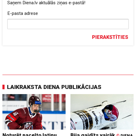
Saņem Diena.lv aktuālās ziņas e-pastā!
E-pasta adrese
PIERAKSTĪTIES
LAIKRAKSTA DIENA PUBLIKĀCIJAS
Noturēt pacelto latiņu
Bija gaidīts vairāk
©
DIENA