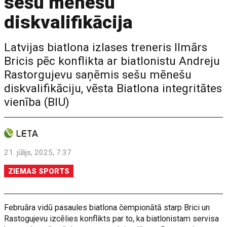
sešu mēnešu
diskvalifikācija
Latvijas biatlona izlases treneris Ilmārs
Bricis pēc konflikta ar biatlonistu Andreju
Rastorgujevu saņēmis sešu mēnešu
diskvalifikāciju, vēsta Biatlona integritātes
vienība (BIU)
21. jūlijs, 2025, 7:37
ZIEMAS SPORTS
Februāra vidū pasaules biatlona čempionātā starp Brici un
Rastogujevu izcēlies konflikts par to, ka biatlonistam servisa