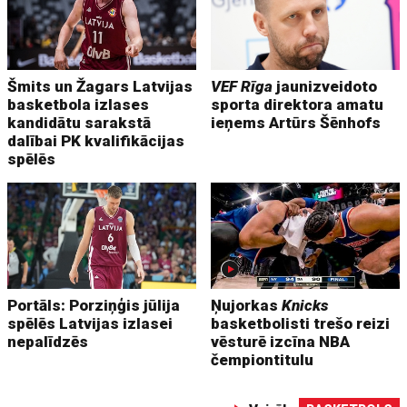
Šmits un Žagars Latvijas
VEF Rīga
jaunizveidoto
basketbola izlases
sporta direktora amatu
kandidātu sarakstā
ieņems Artūrs Šēnhofs
dalībai PK kvalifikācijas
spēlēs
Portāls: Porziņģis jūlija
Ņujorkas
Knicks
spēlēs Latvijas izlasei
basketbolisti trešo reizi
nepalīdzēs
vēsturē izcīna NBA
čempiontitulu