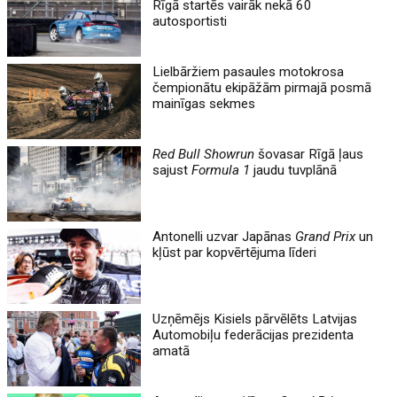
Rīgā startēs vairāk nekā 60
autosportisti
Lielbāržiem pasaules motokrosa
čempionātu ekipāžām pirmajā posmā
mainīgas sekmes
Red Bull Showrun
šovasar Rīgā ļaus
sajust
Formula 1
jaudu tuvplānā
Antonelli uzvar Japānas
Grand Prix
un
kļūst par kopvērtējuma līderi
Uzņēmējs Kisiels pārvēlēts Latvijas
Automobiļu federācijas prezidenta
amatā