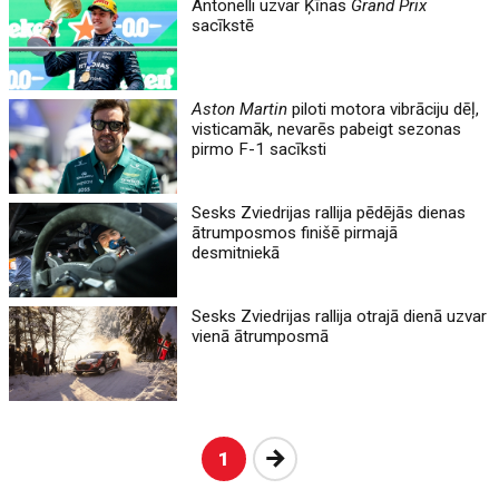
Antonelli uzvar Ķīnas
Grand Prix
sacīkstē
Aston Martin
piloti motora vibrāciju dēļ,
visticamāk, nevarēs pabeigt sezonas
pirmo F-1 sacīksti
Sesks Zviedrijas rallija pēdējās dienas
ātrumposmos finišē pirmajā
desmitniekā
Sesks Zviedrijas rallija otrajā dienā uzvar
vienā ātrumposmā
Nākošā
1