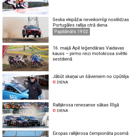
Seska ekipāžai neveiksmīgi noslēdzas
Portugāles rallija otrā diena
Papildināts 19:02
16. maijā Apē leģendārais Vaidavas
kauss – pirmo reizi motokrosa svētki
sestdienā
Jābūt skaņai un šāvieniem no izpūtēja
©
DIENA
Rallijkrosa renesanse sākas Rīgā
©
DIENA
Eiropas rallijkrosa čempionāta posmā