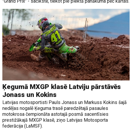
"Grand Prix" - sacīkstē, tiekot pie piektā panākuma pēc kārtas.
Ķegumā MXGP klasē Latviju pārstāvēs
Jonass un Kokins
Latvijas motosportisti Pauls Jonass un Markuss Kokins šajā
nedēļas nogalē Ķeguma trasē paredzētajā pasaules
motokrosa čempionāta astotajā posmā sacentīsies
prestižākajā MXGP klasē, ziņo Latvijas Motosporta
federācija (LaMSF).