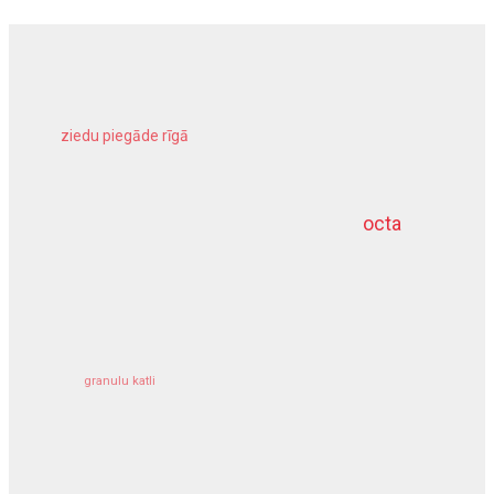
ziedu piegāde rīgā
meliorācijas darbi
octa
dziļurbums
kravu apdrošināšana
granulu katli
siltumsūknis