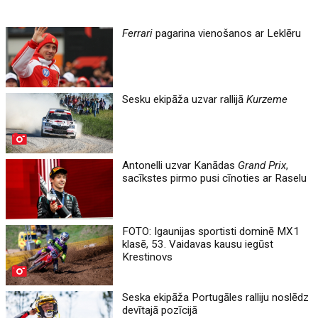
Ferrari
pagarina vienošanos ar Leklēru
Sesku ekipāža uzvar rallijā
Kurzeme
Antonelli uzvar Kanādas
Grand Prix
,
sacīkstes pirmo pusi cīnoties ar Raselu
FOTO: Igaunijas sportisti dominē MX1
klasē, 53. Vaidavas kausu iegūst
Krestinovs
Seska ekipāža Portugāles ralliju noslēdz
devītajā pozīcijā