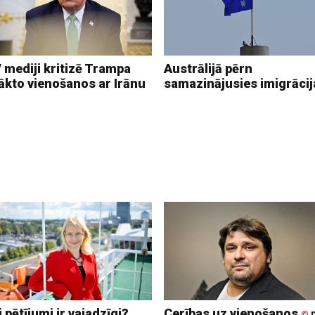
 mediji kritizē Trampa
Austrālijā pērn
ākto vienošanos ar Irānu
samazinājusies imigrācij
 pētījumi ir vajadzīgi?
Cerības uz vienošanos
©
D