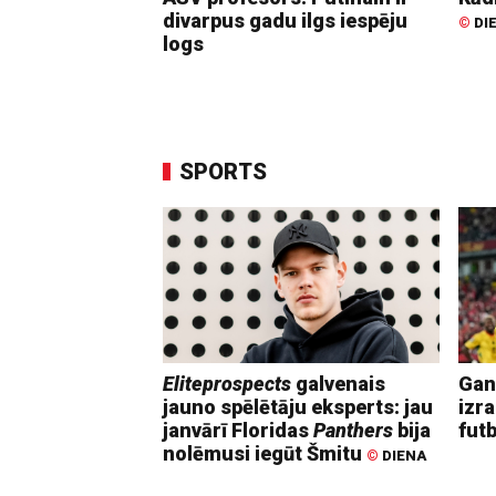
divarpus gadu ilgs iespēju
©
DI
logs
SPORTS
Eliteprospects
galvenais
Gan
jauno spēlētāju eksperts: jau
izr
janvārī Floridas
Panthers
bija
fut
nolēmusi iegūt Šmitu
©
DIENA