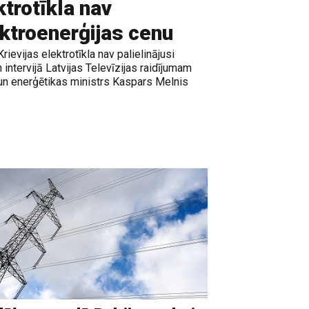
ktrotīkla nav
ektroenerģijas cenu
rievijas elektrotīkla nav palielinājusi
 intervijā Latvijas Televīzijas raidījumam
 un enerģētikas ministrs Kaspars Melnis