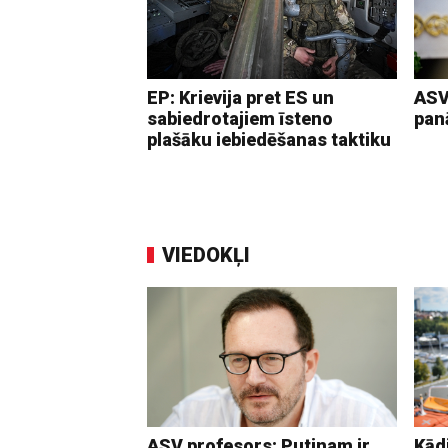
EP: Krievija pret ES un
ASV
sabiedrotajiem īsteno
pan
plašāku iebiedēšanas taktiku
VIEDOKĻI
ASV profesors: Putinam ir
Kādi