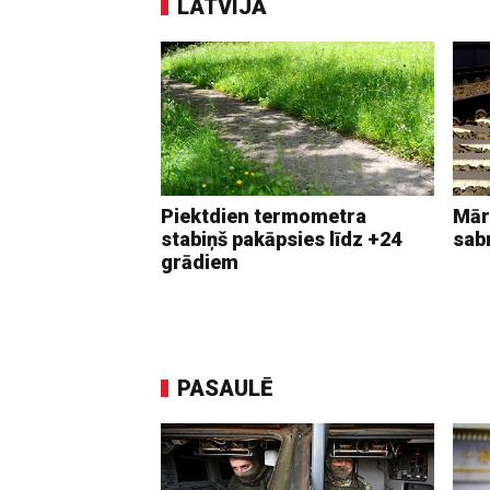
LATVIJĀ
Piektdien termometra
Mār
stabiņš pakāpsies līdz +24
sab
grādiem
PASAULĒ