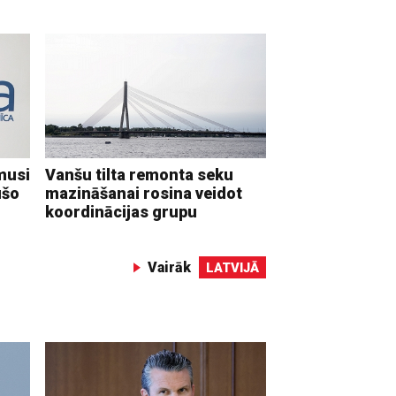
musi
Vanšu tilta remonta seku
ušo
mazināšanai rosina veidot
koordinācijas grupu
Vairāk
LATVIJĀ