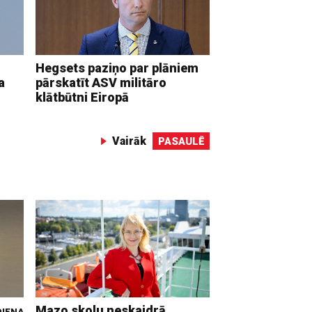
Hegsets paziņo par plāniem
a
pārskatīt ASV militāro
klātbūtni Eiropā
Vairāk
PASAULĒ
Mazo skolu neskaidrā
IENA