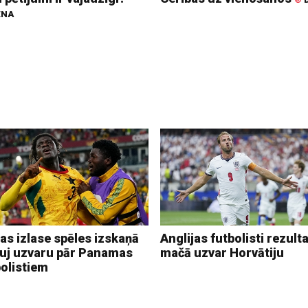
ENA
as izlase spēles izskaņā
Anglijas futbolisti rezulta
auj uzvaru pār Panamas
mačā uzvar Horvātiju
bolistiem