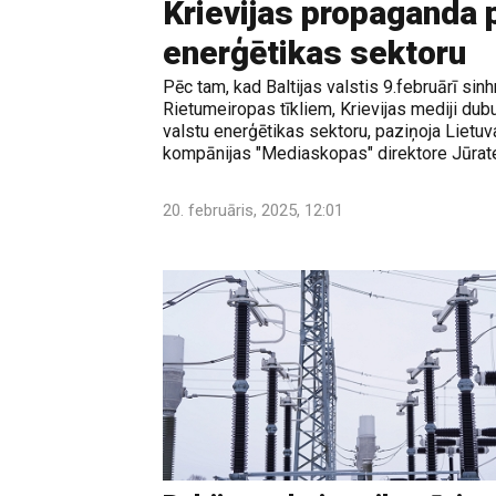
Krievijas propaganda p
enerģētikas sektoru
Pēc tam, kad Baltijas valstis 9.februārī sinh
Rietumeiropas tīkliem, Krievijas mediji dub
valstu enerģētikas sektoru, paziņoja Lietu
kompānijas "Mediaskopas" direktore Jūrat
20. februāris, 2025, 12:01