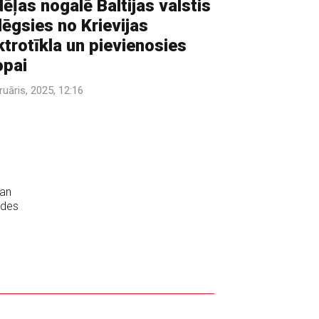
ēļas nogalē Baltijas valstis
lēgsies no Krievijas
ktrotīkla un pievienosies
opai
ruāris, 2025, 12:16
ban
ldes