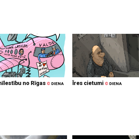
mīlestību no Rīgas
Īres cietumi
©
DIENA
©
DIENA