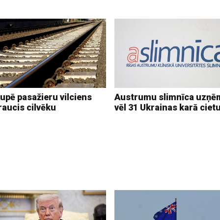
upē pasažieru vilciens
Austrumu slimnīca uzņē
raucis cilvēku
vēl 31 Ukrainas karā ciet