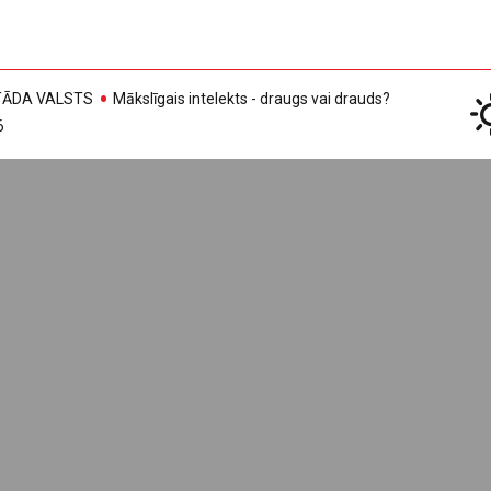
, TĀDA VALSTS
Mākslīgais intelekts - draugs vai drauds?
6