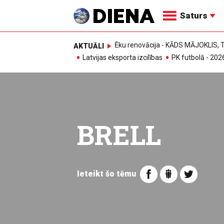
Saturs
Ēku renovācija - KĀDS MĀJOKLIS
AKTUĀLI
Latvijas eksporta izcilības
PK futbolā - 202
BRELL
Ieteikt šo tēmu