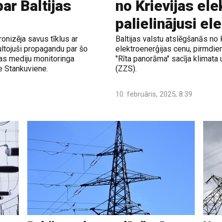
ar Baltijas
no Krievijas ele
palielinājusi el
ronizēja savus tīklus ar
Baltijas valstu atslēgšanās no K
ultojuši propagandu par šo
elektroenerģijas cenu, pirmdien
vas mediju monitoringa
"Rīta panorāma" sacīja klimata
e Stankuviene.
(ZZS).
10. februāris, 2025, 8:39