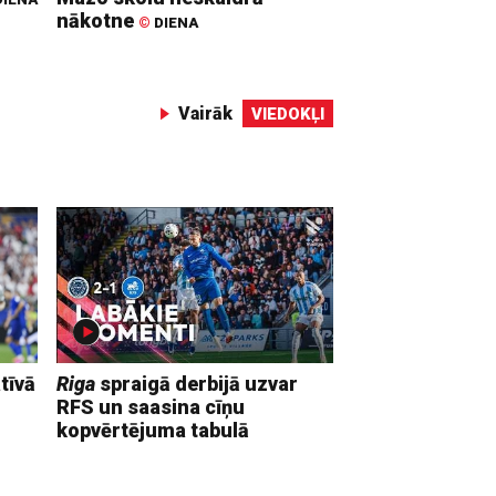
nākotne
©
DIENA
Vairāk
VIEDOKĻI
tīvā
Riga
spraigā derbijā uzvar
RFS un saasina cīņu
kopvērtējuma tabulā