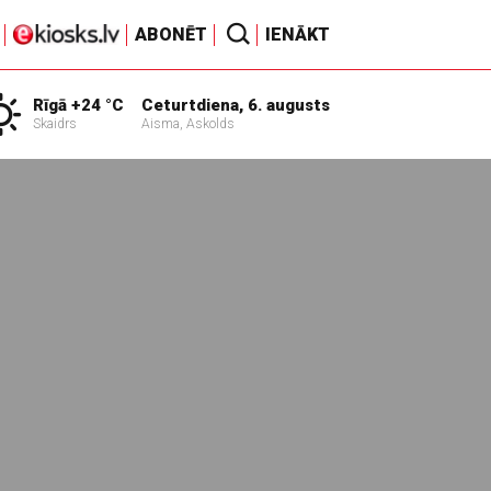
ABONĒT
IENĀKT
Rīgā +24 °C
Ceturtdiena, 6. augusts
Skaidrs
Aisma, Askolds