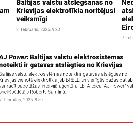
Baltijas valstu atslēgšanās no
Ned
jam
Krievijas elektrotīkla noritējusi
ats
veiksmīgi
ele
Eir
8. februāris, 2025, 9:23
7. feb
AJ Power
: Baltijas valstu elektrosistēmas
noteikti ir gatavas atslēgties no Krievijas
Baltijas valstu elektrosistēmas noteikti ir gatavas atslēgties no
Krievijas vienotā elektrotīkla jeb BRELL, un vienīgās bažas patla
var radīt sabotāžas, intervijā aģentūrai LETA teica "AJ Power" va
priekšsēdētājs Roberts Samtiņš.
7. februāris, 2025, 8:50