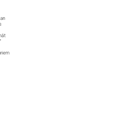
gan
s
nāt
”
uriem