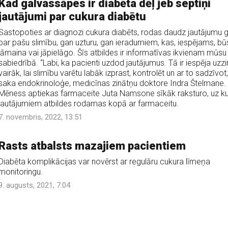
Kad galvassāpes ir diabēta dēļ jeb septiņi
jautājumi par cukura diabētu
Sastopoties ar diagnozi cukura diabēts, rodas daudz jautājumu 
par pašu slimību, gan uzturu, gan ieradumiem, kas, iespējams, bū
jāmaina vai jāpielāgo. Šīs atbildes ir informatīvas ikvienam mūsu
sabiedrībā. “Labi, ka pacienti uzdod jautājumus. Tā ir iespēja uzzi
vairāk, lai slimību varētu labāk izprast, kontrolēt un ar to sadzīvot,
saka endokrinoloģe, medicīnas zinātņu doktore Indra Štelmane.
Mēness aptiekas farmaceite Juta Namsone sīkāk raksturo, uz k
jautājumiem atbildes rodamas kopā ar farmaceitu.
7. novembris, 2022, 13:51
Rasts atbalsts mazajiem pacientiem
Diabēta komplikācijas var novērst ar regulāru cukura līmeņa
monitoringu.
9. augusts, 2021, 7:04