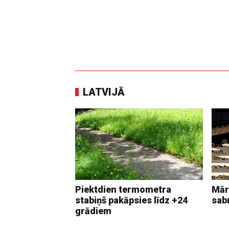
LATVIJĀ
Piektdien termometra
Mār
stabiņš pakāpsies līdz +24
sab
grādiem