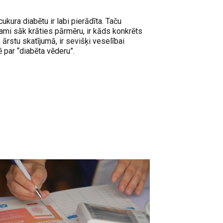
kura diabētu ir labi pierādīta. Taču
grami sāk krāties pārmēru, ir kāds konkrēts
rstu skatījumā, ir sevišķi veselībai
ē par “diabēta vēderu”.