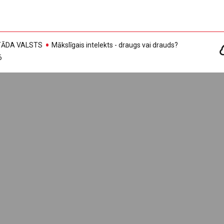
, TĀDA VALSTS
Mākslīgais intelekts - draugs vai drauds?
6