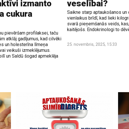
aktīvi izmanto
veselībai?
pa cukura
Saikne starp aptaukošanos un cu
vienlaikus brīdī, kad lieki kilo
svarā pieņemšanās veids, kas, ā
kaitējošs. Endokrinologi to dēv
u pievēršam profilaksei, taču
 atklāj gadījumus, kad cilvēki
es un holesterīna līmeņa
25. novembris, 2025, 15:33
 vai veikuši izmeklējumus.
pilī un Saldū šogad apmeklēja