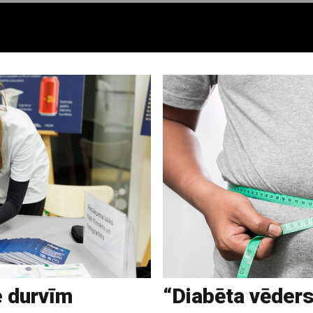
e durvīm
“Diabēta vēders