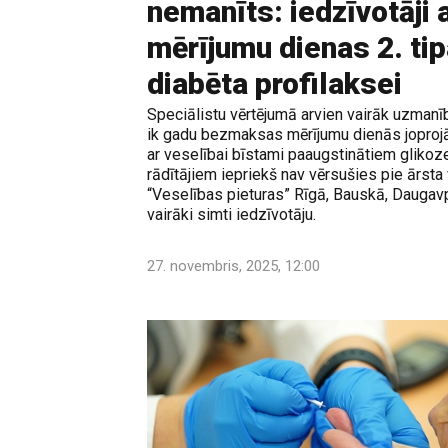
nemanīts: iedzīvotāji 
mērījumu dienas 2. ti
diabēta profilaksei
Speciālistu vērtējumā arvien vairāk uzmanīb
ik gadu bezmaksas mērījumu dienās joprojām
ar veselībai bīstami paaugstinātiem glikoz
rādītājiem iepriekš nav vērsušies pie ārsta
“Veselības pieturas” Rīgā, Bauskā, Daugav
vairāki simti iedzīvotāju.
27. novembris, 2025, 12:00