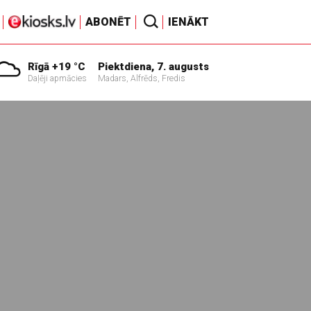
ABONĒT
IENĀKT
Rīgā +19 °C
Piektdiena, 7. augusts
Daļēji apmācies
Madars, Alfrēds, Fredis