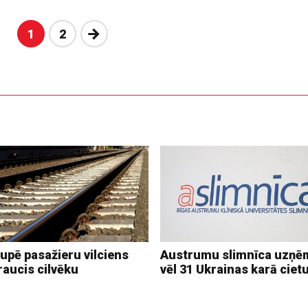
Nākošā
1
2
upē pasažieru vilciens
Austrumu slimnīca uzņē
raucis cilvēku
vēl 31 Ukrainas karā ciet