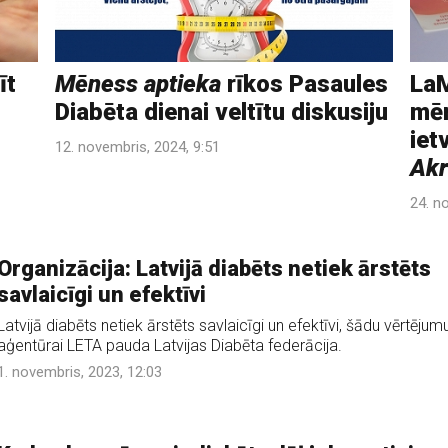
īt
Mēness aptieka
rīkos Pasaules
LaM
Diabēta dienai veltītu diskusiju
mēr
iet
12. novembris, 2024, 9:51
Akr
24. n
Organizācija: Latvijā diabēts netiek ārstēts
savlaicīgi un efektīvi
Latvijā diabēts netiek ārstēts savlaicīgi un efektīvi, šādu vērtējum
aģentūrai LETA pauda Latvijas Diabēta federācija.
1. novembris, 2023, 12:03