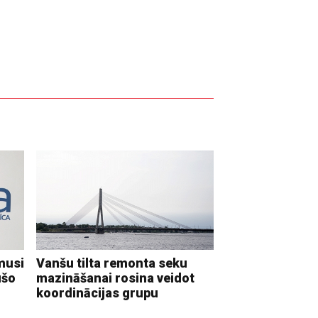
musi
Vanšu tilta remonta seku
ušo
mazināšanai rosina veidot
koordinācijas grupu