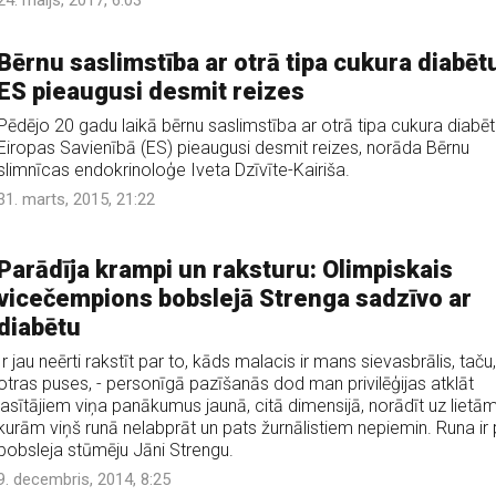
24. maijs, 2017, 6:03
Bērnu saslimstība ar otrā tipa cukura diabēt
ES pieaugusi desmit reizes
Pēdējo 20 gadu laikā bērnu saslimstība ar otrā tipa cukura diabēt
Eiropas Savienībā (ES) pieaugusi desmit reizes, norāda Bērnu
slimnīcas endokrinoloģe Iveta Dzīvīte-Kairiša.
31. marts, 2015, 21:22
Parādīja krampi un raksturu: Olimpiskais
vicečempions bobslejā Strenga sadzīvo ar
diabētu
Ir jau neērti rakstīt par to, kāds malacis ir mans sievasbrālis, taču
otras puses, - personīgā pazīšanās dod man privilēģijas atklāt
lasītājiem viņa panākumus jaunā, citā dimensijā, norādīt uz lietām
kurām viņš runā nelabprāt un pats žurnālistiem nepiemin. Runa ir 
bobsleja stūmēju Jāni Strengu.
9. decembris, 2014, 8:25