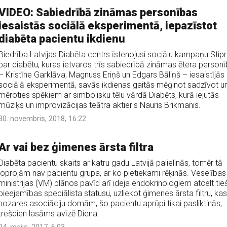
VIDEO: Sabiedrībā zināmas personības
iesaistās sociālā eksperimentā, iepazīstot
diabēta pacientu ikdienu
Biedrība Latvijas Diabēta centrs īstenojusi sociālu kampaņu Stip
par diabētu, kuras ietvaros trīs sabiedrībā zināmas ētera person
– Kristīne Garklāva, Magnuss Eriņš un Edgars Bāliņš – iesaistījās
sociālā eksperimentā, savās ikdienas gaitās mēģinot sadzīvot u
mēroties spēkiem ar simbolisku tēlu vārdā Diabēts, kurā iejutās
mūziķs un improvizācijas teātra aktieris Nauris Brikmanis.
30. novembris, 2018, 16:22
Ar vai bez ģimenes ārsta filtra
Diabēta pacientu skaits ar katru gadu Latvijā palielinās, tomēr tā
joprojām nav pacientu grupa, ar ko pietiekami rēķinās. Veselības
ministrijas (VM) plānos pavīd arī ideja endokrinologiem atcelt tie
pieejamības speciālista statusu, uzliekot ģimenes ārsta filtru, kas
nozares asociāciju domām, šo pacientu aprūpi tikai pasliktinās,
trešdien lasāms avīzē Diena.