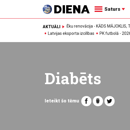
Saturs
Ēku renovācija - KĀDS MĀJOKLIS
AKTUĀLI
Latvijas eksporta izcilības
PK futbolā - 202
Diabēts
Ieteikt šo tēmu