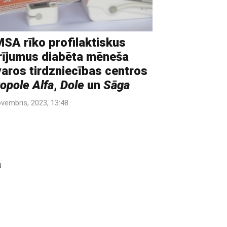
SA rīko profilaktiskus
ījumus diabēta mēneša
varos tirdzniecības centros
opole Alfa
,
Dole
un
Sāga
ovembris, 2023, 13:48
u