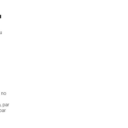
u
u
, no
, par
par