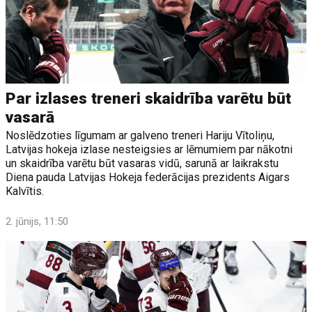
Par izlases treneri skaidrība varētu būt
vasarā
Noslēdzoties līgumam ar galveno treneri Hariju Vītoliņu,
Latvijas hokeja izlase nesteigsies ar lēmumiem par nākotni
un skaidrība varētu būt vasaras vidū, sarunā ar laikrakstu
Diena pauda Latvijas Hokeja federācijas prezidents Aigars
Kalvītis.
2. jūnijs, 11:50