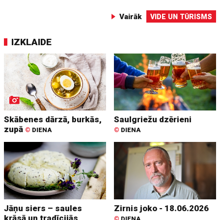
Vairāk
VIDE UN TŪRISMS
IZKLAIDE
Skābenes dārzā, burkās,
Saulgriežu dzērieni
zupā
©
DIENA
©
DIENA
Jāņu siers – saules
Zirnis joko - 18.06.2026
krāsā un tradīcijās
©
DIENA