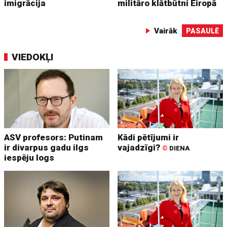
imigrācija
militāro klātbūtni Eiropā
Vairāk
PASAULĒ
VIEDOKĻI
ASV profesors: Putinam
Kādi pētījumi ir
ir divarpus gadu ilgs
vajadzīgi?
©
DIENA
iespēju logs