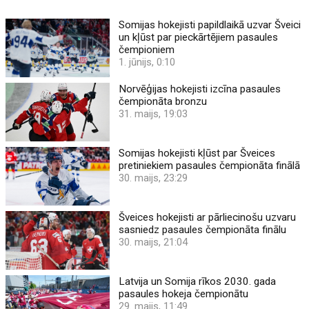
Somijas hokejisti papildlaikā uzvar Šveici
un kļūst par pieckārtējiem pasaules
čempioniem
1. jūnijs, 0:10
Norvēģijas hokejisti izcīna pasaules
čempionāta bronzu
31. maijs, 19:03
Somijas hokejisti kļūst par Šveices
pretiniekiem pasaules čempionāta finālā
30. maijs, 23:29
Šveices hokejisti ar pārliecinošu uzvaru
sasniedz pasaules čempionāta finālu
30. maijs, 21:04
Latvija un Somija rīkos 2030. gada
pasaules hokeja čempionātu
29. maijs, 11:49