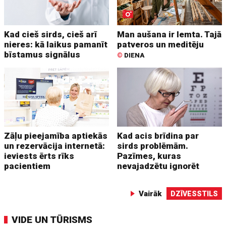
Kad cieš sirds, cieš arī
Man aušana ir lemta. Tajā
nieres: kā laikus pamanīt
patveros un meditēju
bīstamus signālus
©
DIENA
Zāļu pieejamība aptiekās
Kad acis brīdina par
un rezervācija internetā:
sirds problēmām.
ieviests ērts rīks
Pazīmes, kuras
pacientiem
nevajadzētu ignorēt
Vairāk
DZĪVESSTILS
VIDE UN TŪRISMS