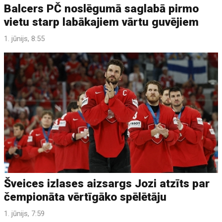
Balcers PČ noslēgumā saglabā pirmo
vietu starp labākajiem vārtu guvējiem
1. jūnijs, 8:55
Šveices izlases aizsargs Jozi atzīts par
čempionāta vērtīgāko spēlētāju
1. jūnijs, 7:59