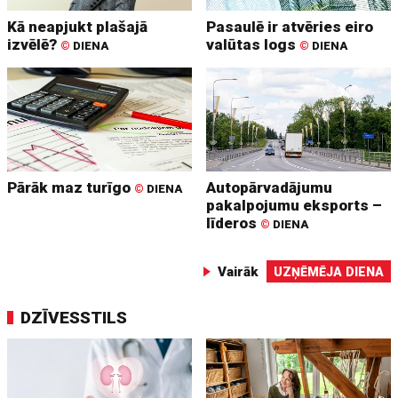
Kā neapjukt plašajā
Pasaulē ir atvēries eiro
izvēlē?
valūtas logs
©
DIENA
©
DIENA
Pārāk maz turīgo
Autopārvadājumu
©
DIENA
pakalpojumu eksports –
līderos
©
DIENA
Vairāk
UZŅĒMĒJA DIENA
DZĪVESSTILS