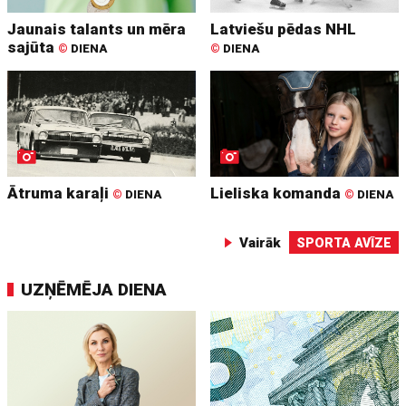
Jaunais talants un mēra
Latviešu pēdas NHL
sajūta
©
DIENA
©
DIENA
Ātruma karaļi
Lieliska komanda
©
DIENA
©
DIENA
Vairāk
SPORTA AVĪZE
UZŅĒMĒJA DIENA