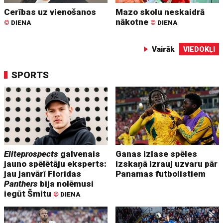
Cerības uz vienošanos
Mazo skolu neskaidrā
nākotne
©
DIENA
©
DIENA
Vairāk
VIEDOKĻI
SPORTS
Eliteprospects
galvenais
Ganas izlase spēles
jauno spēlētāju eksperts:
izskaņā izrauj uzvaru pār
jau janvārī Floridas
Panamas futbolistiem
Panthers
bija nolēmusi
iegūt Šmitu
©
DIENA