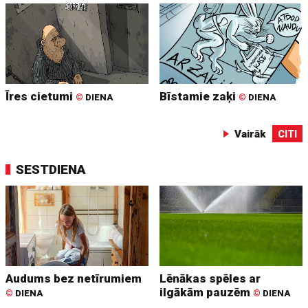
Īres cietumi
Bīstamie zaķi
©
DIENA
©
DIENA
Vairāk
CITI
SESTDIENA
Audums bez netīrumiem
Lēnākas spēles ar
ilgākām pauzēm
©
DIENA
©
DIENA