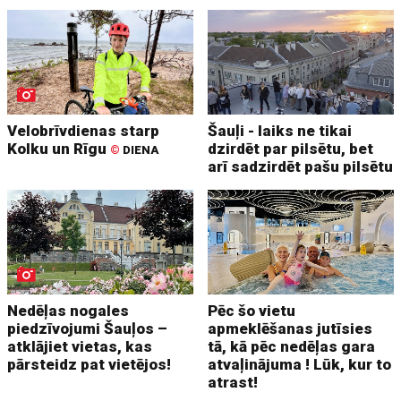
Velobrīvdienas starp
Šauļi - laiks ne tikai
Kolku un Rīgu
dzirdēt par pilsētu, bet
©
DIENA
arī sadzirdēt pašu pilsētu
Nedēļas nogales
Pēc šo vietu
piedzīvojumi Šauļos –
apmeklēšanas jutīsies
atklājiet vietas, kas
tā, kā pēc nedēļas gara
pārsteidz pat vietējos!
atvaļinājuma ! Lūk, kur to
atrast!