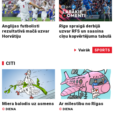
Anglijas futbolisti
Riga
spraigā derbijā
rezultatīvā mačā uzvar
uzvar RFS un saasina
Horvātiju
cīņu kopvērtējuma tabulā
Vairāk
SPORTS
CITI
Miera balodis uz asmens
Ar mīlestību no Rīgas
©
DIENA
©
DIENA