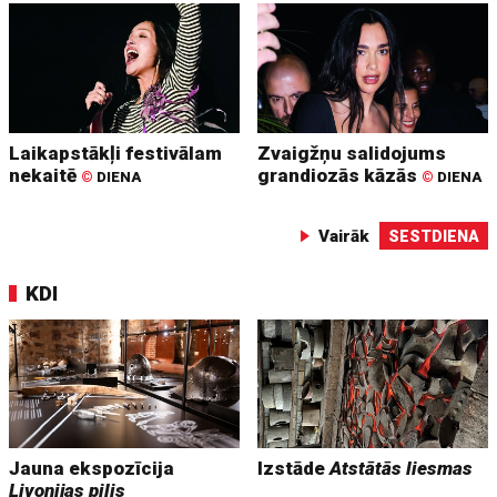
Laikapstākļi festivālam
Zvaigžņu salidojums
nekaitē
grandiozās kāzās
©
DIENA
©
DIENA
Vairāk
SESTDIENA
KDI
Jauna ekspozīcija
Izstāde
Atstātās liesmas
Livonijas pilis