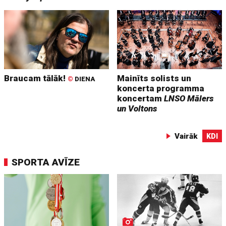
Braucam tālāk!
Mainīts solists un
©
DIENA
koncerta programma
koncertam
LNSO Mālers
un Voltons
Vairāk
KDI
SPORTA AVĪZE