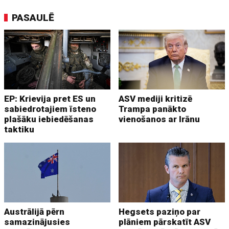
PASAULĒ
EP: Krievija pret ES un
ASV mediji kritizē
sabiedrotajiem īsteno
Trampa panākto
plašāku iebiedēšanas
vienošanos ar Irānu
taktiku
Austrālijā pērn
Hegsets paziņo par
samazinājusies
plāniem pārskatīt ASV