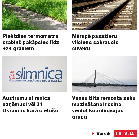
Piektdien termometra
Mārupē pasažieru
stabiņš pakāpsies līdz
vilciens sabraucis
+24 grādiem
cilvēku
Austrumu slimnīca
Vanšu tilta remonta seku
uzņēmusi vēl 31
mazināšanai rosina
Ukrainas karā cietušo
veidot koordinācijas
grupu
Vairāk
LATVIJĀ