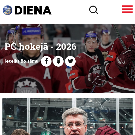
PČ hokejā - 2026
Ieteikt šo tēmu