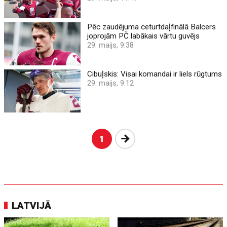
Pēc zaudējuma ceturtdaļfinālā Balcers
joprojām PČ labākais vārtu guvējs
29. maijs, 9:38
Cibuļskis: Visai komandai ir liels rūgtums
29. maijs, 9:12
Nākošā
1
LATVIJĀ