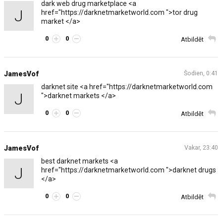
dark web drug marketplace <a
J
href="https://darknetmarketworld.com ">tor drug
market </a>
0
0
Atbildēt
JamesVof
Šodien, 0:41
darknet site <a href="https://darknetmarketworld.com
J
">darknet markets </a>
0
0
Atbildēt
JamesVof
Vakar, 23:40
best darknet markets <a
J
href="https://darknetmarketworld.com ">darknet drugs
</a>
0
0
Atbildēt