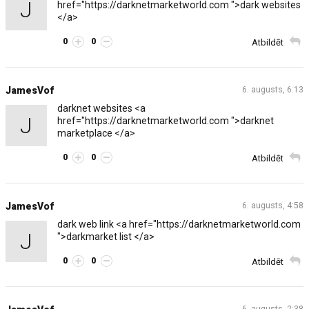
J
href="https://darknetmarketworld.com ">dark websites
</a>
0
0
Atbildēt
JamesVof
6. augusts, 6:13
darknet websites <a
J
href="https://darknetmarketworld.com ">darknet
marketplace </a>
0
0
Atbildēt
JamesVof
6. augusts, 4:58
dark web link <a href="https://darknetmarketworld.com
J
">darkmarket list </a>
0
0
Atbildēt