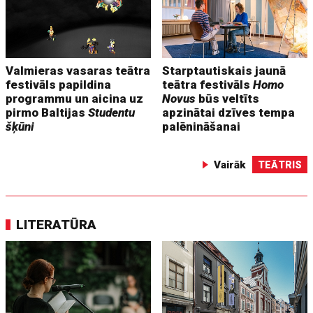
Valmieras vasaras teātra
Starptautiskais jaunā
festivāls papildina
teātra festivāls
Homo
programmu un aicina uz
Novus
būs veltīts
pirmo Baltijas
Studentu
apzinātai dzīves tempa
šķūni
palēnināšanai
Vairāk
TEĀTRIS
LITERATŪRA