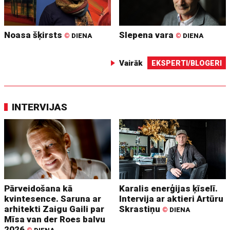
Noasa šķirsts
Slepena vara
©
DIENA
©
DIENA
Vairāk
EKSPERTI/BLOGERI
INTERVIJAS
Pārveidošana kā
Karalis enerģijas ķīselī.
kvintesence. Saruna ar
Intervija ar aktieri Artūru
arhitekti Zaigu Gaili par
Skrastiņu
©
DIENA
Mīsa van der Roes balvu
2026