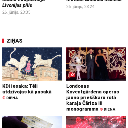
Livonijas pilis
26. jūnijs, 23:24
26. jūnijs, 23:35
ZIŅAS
KDi iesaka: Tēli
Londonas
atdzīvojas kā pasakā
Koventgārdena operas
jauno priekškaru rotā
©
DIENA
karaļa Čārlza III
monogramma
©
DIENA