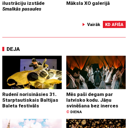
ilustrāciju izstāde
Māksla XO galerijā
Smalkās pasaules
Vairāk
KD AFIŠA
DEJA
Rudenī norisināsies 31.
Mēs paši degam par
Starptautiskais Baltijas
latvisko kodu. Jāņu
Baleta festivāls
svinēšana bez inerces
©
DIENA