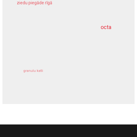
ziedu piegāde rīgā
meliorācijas darbi
octa
dziļurbums
kravu apdrošināšana
granulu katli
siltumsūknis