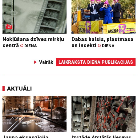
Nokļūšana dzīves mirkļu
Dabas balsis, plastmasa
centrā
un insekti
©
DIENA
©
DIENA
Vairāk
LAIKRAKSTA DIENA PUBLIKĀCIJAS
AKTUĀLI
Jauna ekspozīcija
Izstāde
Atstātās liesmas