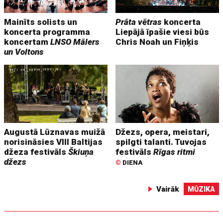
Mainīts solists un
Prāta vētras
koncerta
koncerta programma
Liepājā īpašie viesi būs
koncertam
LNSO Mālers
Chris Noah un Fiņķis
un Voltons
Augustā Lūznavas muižā
Džezs, opera, meistari,
norisināsies VIII Baltijas
spilgti talanti. Tuvojas
džeza festivāls
Škiuņa
festivāls
Rīgas ritmi
džezs
©
DIENA
Vairāk
MŪZIKA