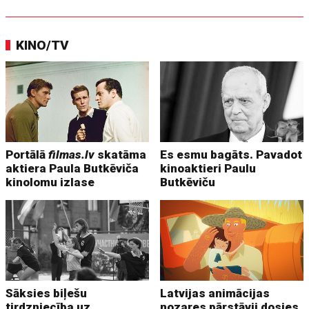
KINO/TV
Portālā
filmas.lv
skatāma
Es esmu bagāts. Pavadot
aktiera Paula Butkēviča
kinoaktieri Paulu
kinolomu izlase
Butkēviču
Sāksies biļešu
Latvijas animācijas
tirdzniecība uz
nozares pārstāvji dosies