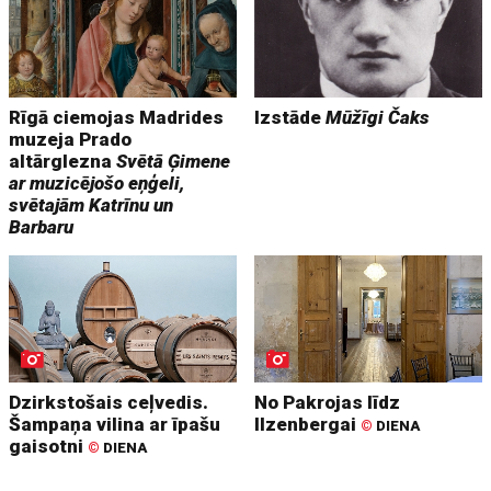
Rīgā ciemojas Madrides
Izstāde
Mūžīgi Čaks
muzeja Prado
altārglezna
Svētā Ģimene
ar muzicējošo eņģeli,
svētajām Katrīnu un
Barbaru
Dzirkstošais ceļvedis.
No Pakrojas līdz
Šampaņa vilina ar īpašu
Ilzenbergai
©
DIENA
gaisotni
©
DIENA