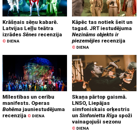
Krāšņais sēņu kabarē.
Kāpēc tas notiek šeit un
Latvijas Leļļu teātra
tagad. JRT iestudējuma
izrādes
Sēnes
recenzija
Nezināms objekts ir
piezemējies
recenzija
©
DIENA
©
DIENA
Mīlestības un cerību
Skaņa pārtop gaismā.
manifests. Operas
LNSO, Liepājas
Bohēma
jauniestudējuma
simfoniskais orķestris
recenzija
un
Sinfonietta Rīga
spoži
©
DIENA
vainagojuši sezonu
©
DIENA