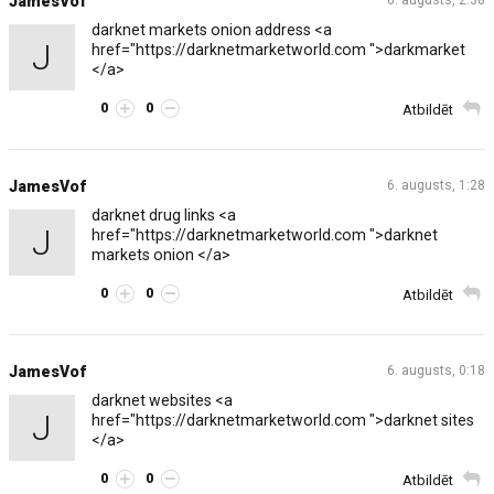
JamesVof
6. augusts, 2:38
darknet markets onion address <a
J
href="https://darknetmarketworld.com ">darkmarket
</a>
0
0
Atbildēt
JamesVof
6. augusts, 1:28
darknet drug links <a
J
href="https://darknetmarketworld.com ">darknet
markets onion </a>
0
0
Atbildēt
JamesVof
6. augusts, 0:18
darknet websites <a
J
href="https://darknetmarketworld.com ">darknet sites
</a>
0
0
Atbildēt