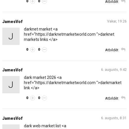
0
0
Atbildēt
JamesVof
Vakar, 19:26
darknet market <a
J
href="https://darknetmarketworld.com ">darknet
markets links </a>
0
0
Atbildēt
JamesVof
6. augusts, 9:42
dark market 2026 <a
J
href="https://darknetmarketworld.com ">darkmarket
link </a>
0
0
Atbildēt
JamesVof
6. augusts, 8:31
dark web market list <a