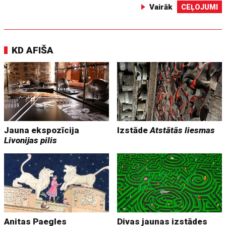
Vairāk
CEĻOJUMI
KD AFIŠA
Jauna ekspozīcija
Izstāde
Atstātās liesmas
Livonijas pilis
Anitas Paegles
Divas jaunas izstādes