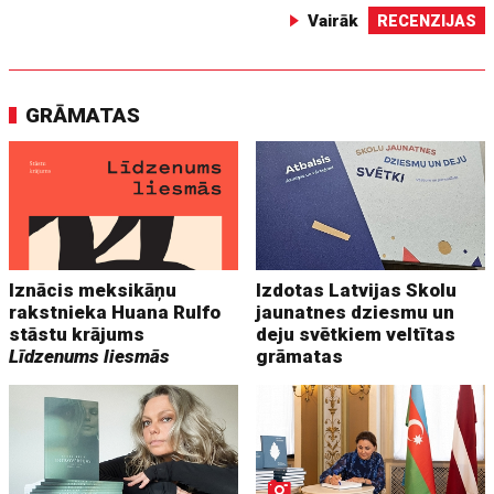
Vairāk
RECENZIJAS
GRĀMATAS
Iznācis meksikāņu
Izdotas Latvijas Skolu
rakstnieka Huana Rulfo
jaunatnes dziesmu un
stāstu krājums
deju svētkiem veltītas
Līdzenums liesmās
grāmatas