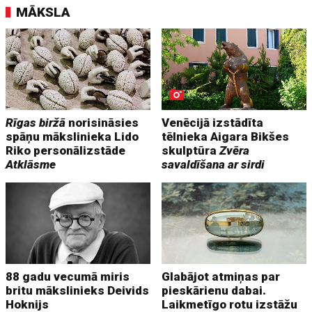
MĀKSLA
Rīgas biržā
norisināsies
Venēcijā izstādīta
spāņu mākslinieka Lido
tēlnieka Aigara Bikšes
Riko personālizstāde
skulptūra
Zvēra
Atklāsme
savaldīšana ar sirdi
88 gadu vecumā miris
Glabājot atmiņas par
britu mākslinieks Deivids
pieskārienu dabai.
Hoknijs
Laikmetīgo rotu izstāžu