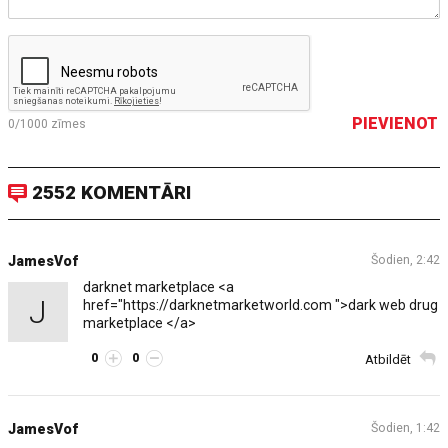
PIEVIENOT
0/1000
zīmes
2552 KOMENTĀRI
JamesVof
Šodien, 2:42
darknet marketplace <a
J
href="https://darknetmarketworld.com ">dark web drug
marketplace </a>
0
0
Atbildēt
JamesVof
Šodien, 1:42