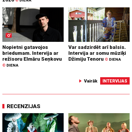
©
DIENA
Nopietni gatavojos
Var sadzirdēt arī balsis.
briedumam. Intervija ar
Intervija ar somu mūziķi
režisoru Elmāru Seņkovu
Džimiju Tenoru
©
DIENA
©
DIENA
Vairāk
INTERVIJAS
RECENZIJAS