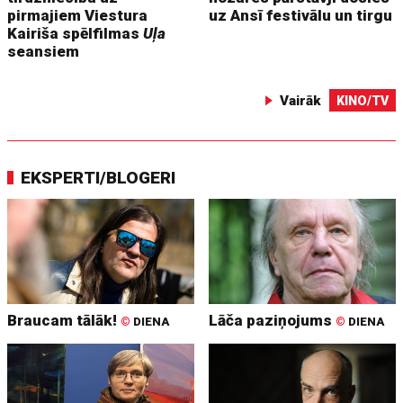
pirmajiem Viestura
uz Ansī festivālu un tirgu
Kairiša spēlfilmas
Uļa
seansiem
Vairāk
KINO/TV
EKSPERTI/BLOGERI
Braucam tālāk!
Lāča paziņojums
©
DIENA
©
DIENA