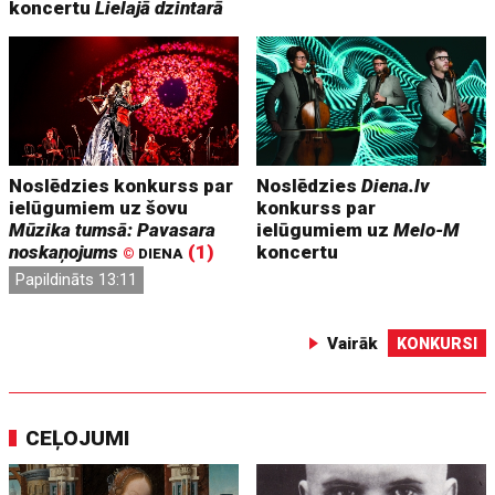
koncertu
Lielajā dzintarā
Noslēdzies konkurss par
Noslēdzies
Diena.lv
ielūgumiem uz šovu
konkurss par
Mūzika tumsā: Pavasara
ielūgumiem uz
Melo-M
noskaņojums
(1)
koncertu
©
DIENA
Papildināts 13:11
Vairāk
KONKURSI
CEĻOJUMI