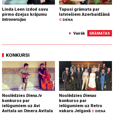
Linda Leen izdod savu
Tapusi grāmata par
pirmo dzejas krājumu
latviešiem Azerbaidžānā
Introversijas
©
DIENA
Vairāk
GRĀMATAS
KONKURSI
Noslēdzies
Diena.lv
Noslēdzies
Dienas
konkurss par
konkurss par
ielūgumiem uz Avi
ielūgumiem uz Retro
Avitala un Omera Avitala
vakaru Jelgavā
©
DIENA