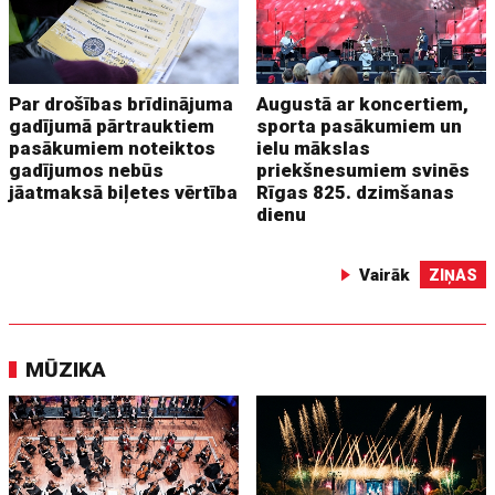
Par drošības brīdinājuma
Augustā ar koncertiem,
gadījumā pārtrauktiem
sporta pasākumiem un
pasākumiem noteiktos
ielu mākslas
gadījumos nebūs
priekšnesumiem svinēs
jāatmaksā biļetes vērtība
Rīgas 825. dzimšanas
dienu
Vairāk
ZIŅAS
MŪZIKA