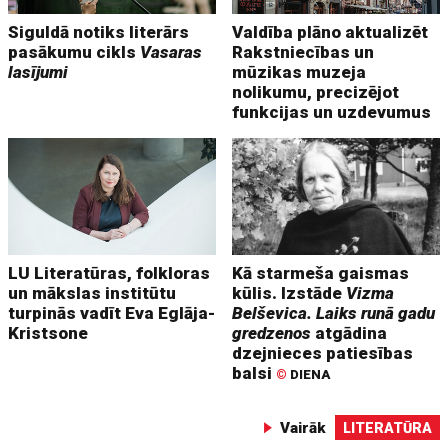
Siguldā notiks literārs
Valdība plāno aktualizēt
pasākumu cikls
Vasaras
Rakstniecības un
lasījumi
mūzikas muzeja
nolikumu, precizējot
funkcijas un uzdevumus
LU Literatūras, folkloras
Kā starmeša gaismas
un mākslas institūtu
kūlis. Izstāde
Vizma
turpinās vadīt Eva Eglāja-
Belševica. Laiks runā gadu
Kristsone
gredzenos
atgādina
dzejnieces patiesības
balsi
©
DIENA
Vairāk
LITERATŪRA