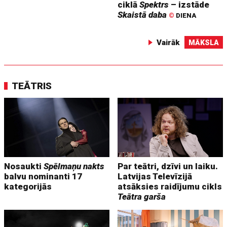
ciklā
Spektrs
– izstāde
Skaistā daba
©
DIENA
Vairāk
MĀKSLA
TEĀTRIS
Nosaukti
Spēlmaņu nakts
Par teātri, dzīvi un laiku.
balvu nominanti 17
Latvijas Televīzijā
kategorijās
atsāksies raidījumu cikls
Teātra garša