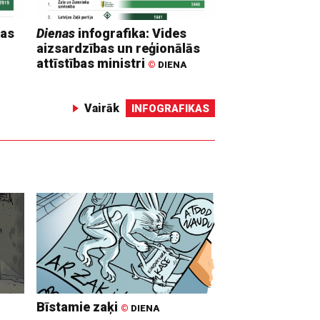
mas
Dienas
infografika: Vides
aizsardzības un reģionālās
attīstības ministri
©
DIENA
Vairāk
INFOGRAFIKAS
Bīstamie zaķi
©
DIENA