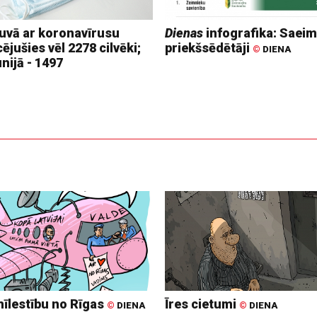
tuvā ar koronavīrusu
Dienas
infografika: Saei
cējušies vēl 2278 cilvēki;
priekšsēdētāji
©
DIENA
nijā - 1497
mīlestību no Rīgas
Īres cietumi
©
DIENA
©
DIENA