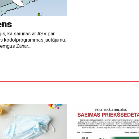
ens
jis, ka sarunas ar ASV par
nas kodolprogrammas jautājumu,
emgus Zahar...