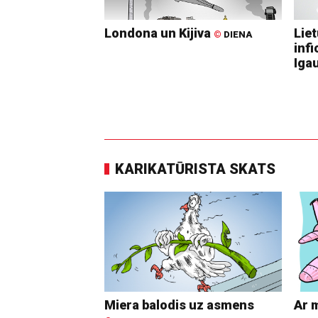
Londona un Kijiva
Lie
©
DIENA
infi
Igau
KARIKATŪRISTA SKATS
Miera balodis uz asmens
Ar 