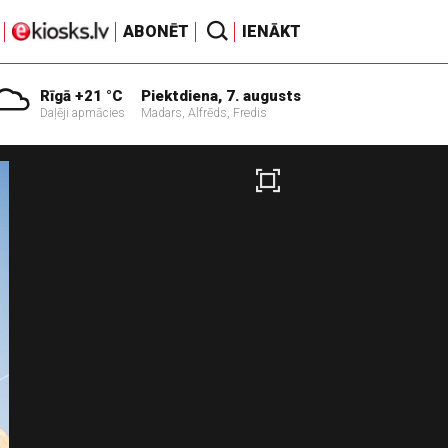
ABONĒT
IENĀKT
Rīgā +21 °C
Piektdiena, 7. augusts
Daļēji apmācies
Madars, Alfrēds, Fredis