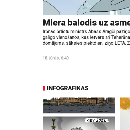
Miera balodis uz asm
Irānas ārlietu ministrs Abass Aragči paziņo
galīgo vienošanos, kas ietvers arī Teherā
domājams, sāksies piektdien, ziņo LETA. Z
18. jūnijs, 6:40
INFOGRAFIKAS