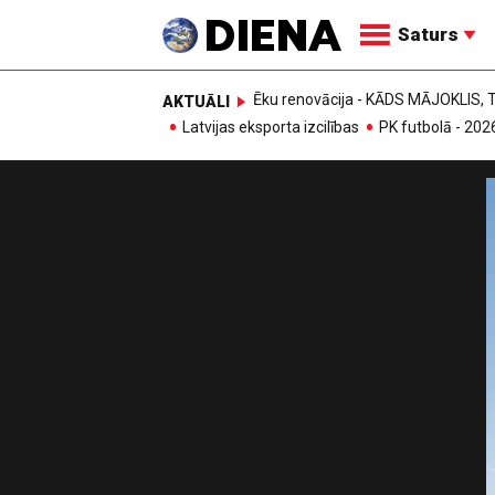
Saturs
Ēku renovācija - KĀDS MĀJOKLIS
AKTUĀLI
Latvijas eksporta izcilības
PK futbolā - 202