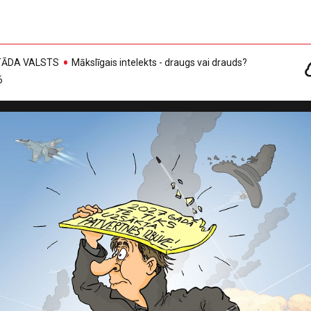
, TĀDA VALSTS
Mākslīgais intelekts - draugs vai drauds?
6