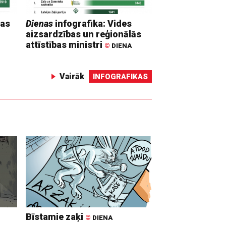
mas
Dienas
infografika: Vides
aizsardzības un reģionālās
attīstības ministri
©
DIENA
Vairāk
INFOGRAFIKAS
Bīstamie zaķi
©
DIENA