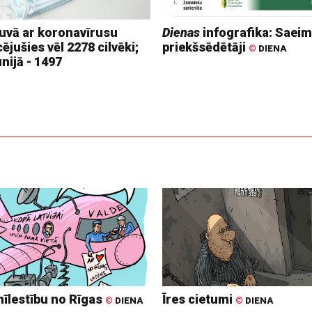
tuvā ar koronavīrusu
Dienas
infografika: Saei
cējušies vēl 2278 cilvēki;
priekšsēdētāji
©
DIENA
nijā - 1497
mīlestību no Rīgas
Īres cietumi
©
DIENA
©
DIENA