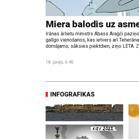
Miera balodis uz asm
Irānas ārlietu ministrs Abass Aragči paziņo
galīgo vienošanos, kas ietvers arī Teherā
domājams, sāksies piektdien, ziņo LETA. Z
18. jūnijs, 6:40
INFOGRAFIKAS