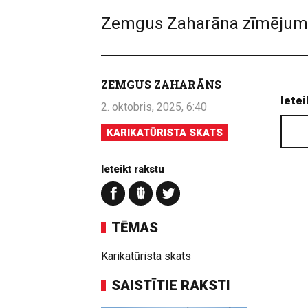
Zemgus Zaharāna zīmējum
ZEMGUS ZAHARĀNS
Ietei
2. oktobris, 2025, 6:40
KARIKATŪRISTA SKATS
Ieteikt rakstu
TĒMAS
Karikatūrista skats
SAISTĪTIE RAKSTI