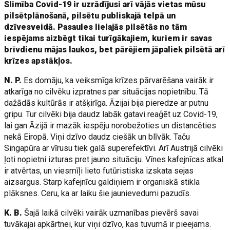
Slimība Covid-19 ir uzrādījusi arī vājās vietas mūsu
pilsētplānošanā, pilsētu publiskajā telpā un
dzīvesveidā. Pasaules lielajās pilsētās no tām
iespējams aizbēgt tikai turīgākajiem, kuriem ir savas
brīvdienu mājas laukos, bet pārējiem jāpaliek pilsētā arī
krīzes apstākļos.
N. P.
Es domāju, ka veiksmīga krīzes pārvarēšana vairāk ir
atkarīga no cilvēku izpratnes par situācijas nopietnību. Tā
dažādās kultūrās ir atšķirīga. Āzijai bija pieredze ar putnu
gripu. Tur cilvēki bija daudz labāk gatavi reaģēt uz Covid-19,
lai gan Āzijā ir mazāk iespēju norobežoties un distancēties
nekā Eiropā. Viņi dzīvo daudz ciešāk un blīvāk. Taču
Singapūra ar vīrusu tiek galā superefektīvi. Arī Austrijā cilvēki
ļoti nopietni izturas pret jauno situāciju. Vīnes kafejnīcas atkal
ir atvērtas, un viesmīļi lieto futūristiska izskata sejas
aizsargus. Starp kafejnīcu galdiņiem ir organiskā stikla
plāksnes. Ceru, ka ar laiku šie jaunievedumi pazudīs.
K. B.
Šajā laikā cilvēki vairāk uzmanības pievērš savai
tuvākajai apkārtnei, kur viņi dzīvo, kas tuvumā ir pieejams.