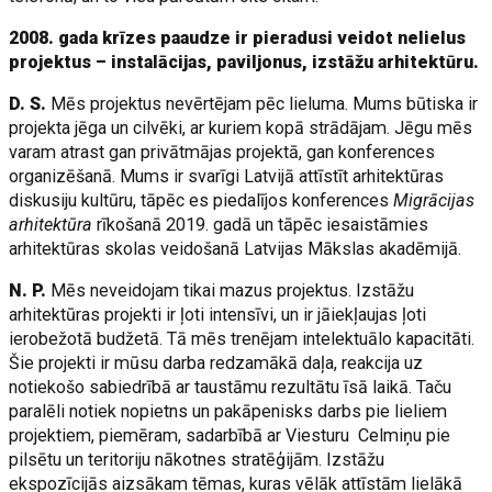
2008. gada krīzes paaudze ir pieradusi veidot nelielus
projektus – instalācijas, paviljonus, izstāžu arhitektūru.
D. S.
Mēs projektus nevērtējam pēc lieluma. Mums būtiska ir
projekta jēga un cilvēki, ar kuriem kopā strādājam. Jēgu mēs
varam atrast gan privātmājas projektā, gan konferences
organizēšanā. Mums ir svarīgi Latvijā attīstīt arhitektūras
diskusiju kultūru, tāpēc es piedalījos konferences
Migrācijas
arhitektūra
rīkošanā 2019. gadā un tāpēc iesaistāmies
arhitektūras skolas veidošanā Latvijas Mākslas akadēmijā.
N. P.
Mēs neveidojam tikai mazus projektus. Izstāžu
arhitektūras projekti ir ļoti intensīvi, un ir jāiekļaujas ļoti
ierobežotā budžetā. Tā mēs trenējam intelektuālo kapacitāti.
Šie projekti ir mūsu darba redzamākā daļa, reakcija uz
notiekošo sabiedrībā ar taustāmu rezultātu īsā laikā. Taču
paralēli notiek nopietns un pakāpenisks darbs pie lieliem
projektiem, piemēram, sadarbībā ar Viesturu Celmiņu pie
pilsētu un teritoriju nākotnes stratēģijām. Izstāžu
ekspozīcijās aizsākam tēmas, kuras vēlāk attīstām lielākā