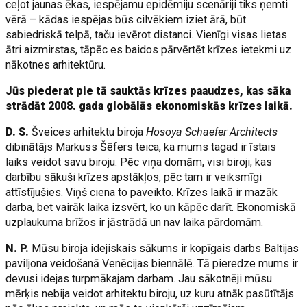
ceļot jaunas ēkas, iespējamu epidēmiju scenāriji tiks ņemti
vērā – kādas iespējas būs cilvēkiem iziet ārā, būt
sabiedriskā telpā, taču ievērot distanci. Vienīgi visas lietas
ātri aizmirstas, tāpēc es baidos pārvērtēt krīzes ietekmi uz
nākotnes arhitektūru.
Jūs piederat pie tā sauktās krīzes paaudzes, kas sāka
strādāt 2008. gada globālās ekonomiskās krīzes laikā.
D. S.
Šveices arhitektu biroja
Hosoya Schaefer Architects
dibinātājs Markuss Šēfers teica, ka mums tagad ir īstais
laiks veidot savu biroju. Pēc viņa domām, visi biroji, kas
darbību sākuši krīzes apstākļos, pēc tam ir veiksmīgi
attīstījušies. Viņš ciena to paveikto. Krīzes laikā ir mazāk
darba, bet vairāk laika izsvērt, ko un kāpēc darīt. Ekonomiskā
uzplaukuma brīžos ir jāstrādā un nav laika pārdomām.
N. P.
Mūsu biroja idejiskais sākums ir kopīgais darbs Baltijas
paviljona veidošanā Venēcijas biennālē. Tā pieredze mums ir
devusi idejas turpmākajam darbam. Jau sākotnēji mūsu
mērķis nebija veidot arhitektu biroju, uz kuru atnāk pasūtītājs