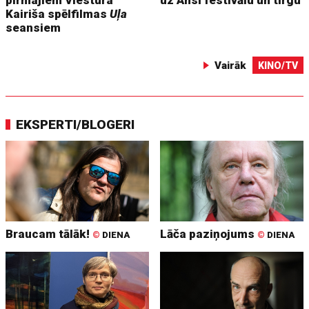
Kairiša spēlfilmas
Uļa
seansiem
Vairāk
KINO/TV
EKSPERTI/BLOGERI
Braucam tālāk!
Lāča paziņojums
©
DIENA
©
DIENA