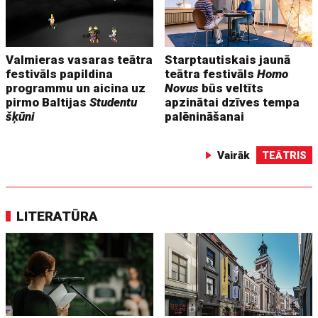
Valmieras vasaras teātra
Starptautiskais jaunā
festivāls papildina
teātra festivāls
Homo
programmu un aicina uz
Novus
būs veltīts
pirmo Baltijas
Studentu
apzinātai dzīves tempa
šķūni
palēnināšanai
Vairāk
TEĀTRIS
LITERATŪRA