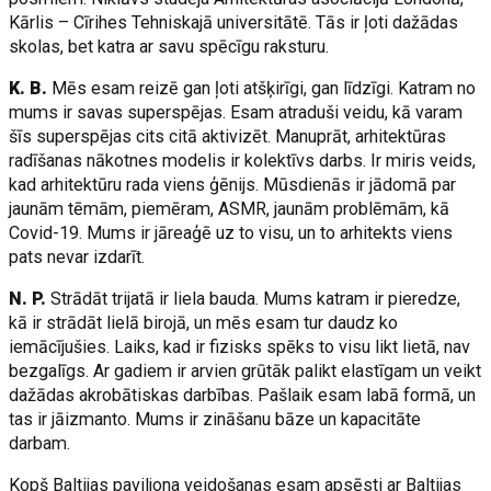
Kārlis – Cīrihes Tehniskajā universitātē. Tās ir ļoti dažādas
skolas, bet katra ar savu spēcīgu raksturu.
K. B.
Mēs esam reizē gan ļoti atšķirīgi, gan līdzīgi. Katram no
mums ir savas superspējas. Esam atraduši veidu, kā varam
šīs superspējas cits citā aktivizēt. Manuprāt, arhitektūras
radīšanas nākotnes modelis ir kolektīvs darbs. Ir miris veids,
kad arhitektūru rada viens ģēnijs. Mūsdienās ir jādomā par
jaunām tēmām, piemēram, ASMR, jaunām problēmām, kā
Covid-19. Mums ir jāreaģē uz to visu, un to arhitekts viens
pats nevar izdarīt.
N. P.
Strādāt trijatā ir liela bauda. Mums katram ir pieredze,
kā ir strādāt lielā birojā, un mēs esam tur daudz ko
iemācījušies. Laiks, kad ir fizisks spēks to visu likt lietā, nav
bezgalīgs. Ar gadiem ir arvien grūtāk palikt elastīgam un veikt
dažādas akrobātiskas darbības. Pašlaik esam labā formā, un
tas ir jāizmanto. Mums ir zināšanu bāze un kapacitāte
darbam.
Kopš Baltijas paviljona veidošanas esam apsēsti ar Baltijas