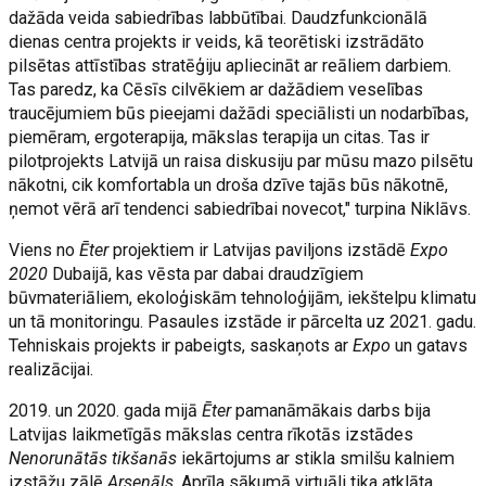
dažāda veida sabiedrības labbūtībai. Daudzfunkcionālā
dienas centra projekts ir veids, kā teorētiski izstrādāto
pilsētas attīstības stratēģiju apliecināt ar reāliem darbiem.
Tas paredz, ka Cēsīs cilvēkiem ar dažādiem veselības
traucējumiem būs pieejami dažādi speciālisti un nodarbības,
piemēram, ergoterapija, mākslas terapija un citas. Tas ir
pilotprojekts Latvijā un raisa diskusiju par mūsu mazo pilsētu
nākotni, cik komfortabla un droša dzīve tajās būs nākotnē,
ņemot vērā arī tendenci sabiedrībai novecot," turpina Niklāvs.
Viens no
Ēter
projektiem ir Latvijas paviljons izstādē
Expo
2020
Dubaijā, kas vēsta par dabai draudzīgiem
būvmateriāliem, ekoloģiskām tehnoloģijām, iekštelpu klimatu
un tā monitoringu. Pasaules izstāde ir pārcelta uz 2021. gadu.
Tehniskais projekts ir pabeigts, saskaņots ar
Expo
un gatavs
realizācijai.
2019. un 2020. gada mijā
Ēter
pamanāmākais darbs bija
Latvijas laikmetīgās mākslas centra rīkotās izstādes
Nenorunātās tikšanās
iekārtojums ar stikla smilšu kalniem
izstāžu zālē
Arsenāls
. Aprīļa sākumā virtuāli tika atklāta