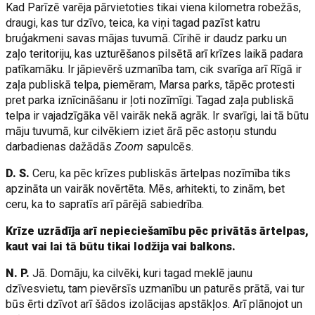
Kad Parīzē varēja pārvietoties tikai viena kilometra robežās,
draugi, kas tur dzīvo, teica, ka viņi tagad pazīst katru
bruģakmeni savas mājas tuvumā. Cīrihē ir daudz parku un
zaļo teritoriju, kas uzturēšanos pilsētā arī krīzes laikā padara
patīkamāku. Ir jāpievērš uzmanība tam, cik svarīga arī Rīgā ir
zaļa publiskā telpa, piemēram, Marsa parks, tāpēc protesti
pret parka iznīcināšanu ir ļoti nozīmīgi. Tagad zaļa publiskā
telpa ir vajadzīgāka vēl vairāk nekā agrāk. Ir svarīgi, lai tā būtu
māju tuvumā, kur cilvēkiem iziet ārā pēc astoņu stundu
darbadienas dažādās
Zoom
sapulcēs.
D. S.
Ceru, ka pēc krīzes publiskās ārtelpas nozīmība tiks
apzināta un vairāk novērtēta. Mēs, arhitekti, to zinām, bet
ceru, ka to sapratīs arī pārējā sabiedrība.
Krīze uzrādīja arī nepieciešamību pēc privātās ārtelpas,
kaut vai lai tā būtu tikai lodžija vai balkons.
N. P.
Jā. Domāju, ka cilvēki, kuri tagad meklē jaunu
dzīvesvietu, tam pievērsīs uzmanību un paturēs prātā, vai tur
būs ērti dzīvot arī šādos izolācijas apstākļos. Arī plānojot un