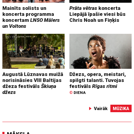
Mainīts solists un
Prāta vētras
koncerta
koncerta programma
Liepājā īpašie viesi būs
koncertam
LNSO Mālers
Chris Noah un Fiņķis
un Voltons
Augustā Lūznavas muižā
Džezs, opera, meistari,
norisināsies VIII Baltijas
spilgti talanti. Tuvojas
džeza festivāls
Škiuņa
festivāls
Rīgas ritmi
džezs
©
DIENA
Vairāk
MŪZIKA