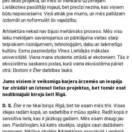
pēc ēkas projekta, un mēs to vienkārši uzzīmējam.
Lielākoties pasūtītāji nojauš, bet precīzi nezina, kas viņiem
būtu nepieciešams. Viņš atnāk pie mums, un mēs palīdzam
izdomāt un noformulēt šo vajadzību.
Arhitektūra nekad nav bijusi mehānisks process. Mēs visu
laiku meklējam savienojumus un pārklājuma vietas starp
telpiskiem risinājumiem, tehnoloģijām, dabu un laikmetīgo
kultūru. Esmu pasniedzējs Vīnes Lietišķās mākslas
universitātē. Viena mana studente strādā ar ekotoniem. Tās ir
ekosistēmu saskares joslas, kurā viena ekosistēma pāriet
otrā. Ekotoni ir
Ēter
darbības lauks.
Jums visiem ir veiksmīga karjera ārzemēs un iespēja
tur strādāt un īstenot lielus projektus, bet tomēr esat
nodibinājuši biroju šeit Rīgā.
D. S.
Ēter
ir ne tikai birojs Rīgā, bet tie esam mēs trīs. Visas
idejas radām kopā, un sadarbība ir mūsu spēks. Radīt kopā ir
sensitīva lieta, kas ir jāizkopj gadiem. Mēs esam draugi jau
sen. Piedzīvojām, kā katrs studējis, izgājis cauri dažādiem
posmiem. Niklāvs studēja Arhitektūras asociācijā Londonā,