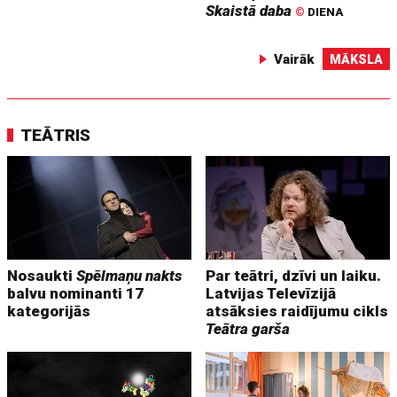
Skaistā daba
©
DIENA
Vairāk
MĀKSLA
TEĀTRIS
Nosaukti
Spēlmaņu nakts
Par teātri, dzīvi un laiku.
balvu nominanti 17
Latvijas Televīzijā
kategorijās
atsāksies raidījumu cikls
Teātra garša