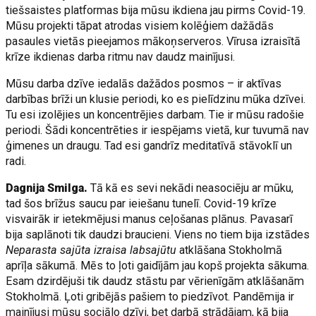
tiešsaistes platformas bija mūsu ikdiena jau pirms Covid-19.
Mūsu projekti tāpat atrodas visiem kolēģiem dažādās
pasaules vietās pieejamos mākoņserveros. Vīrusa izraisītā
krīze ikdienas darba ritmu nav daudz mainījusi.
Mūsu darba dzīve iedalās dažādos posmos – ir aktīvas
darbības brīži un klusie periodi, ko es pielīdzinu mūka dzīvei.
Tu esi izolējies un koncentrējies darbam. Tie ir mūsu radošie
periodi. Šādi koncentrēties ir iespējams vietā, kur tuvumā nav
ģimenes un draugu. Tad esi gandrīz meditatīvā stāvoklī un
radi.
Dagnija Smilga.
Tā kā es sevi nekādi neasociēju ar mūku,
tad šos brīžus saucu par ieiešanu tunelī. Covid-19 krīze
visvairāk ir ietekmējusi manus ceļošanas plānus. Pavasarī
bija saplānoti tik daudzi braucieni. Viens no tiem bija izstādes
Neparasta sajūta izraisa labsajūtu
atklāšana Stokholmā
aprīļa sākumā. Mēs to ļoti gaidījām jau kopš projekta sākuma.
Esam dzirdējuši tik daudz stāstu par vērienīgām atklāšanām
Stokholmā. Ļoti gribējās pašiem to piedzīvot. Pandēmija ir
mainījusi mūsu sociālo dzīvi, bet darbā strādājam, kā bija