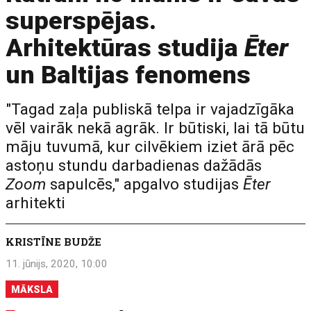
superspējas.
Arhitektūras studija
Ēter
un Baltijas fenomens
"Tagad zaļa publiskā telpa ir vajadzīgāka
vēl vairāk nekā agrāk. Ir būtiski, lai tā būtu
māju tuvumā, kur cilvēkiem iziet ārā pēc
astoņu stundu darbadienas dažādās
Zoom
sapulcēs," apgalvo studijas
Ēter
arhitekti
KRISTĪNE BUDŽE
11. jūnijs, 2020, 10:00
MĀKSLA