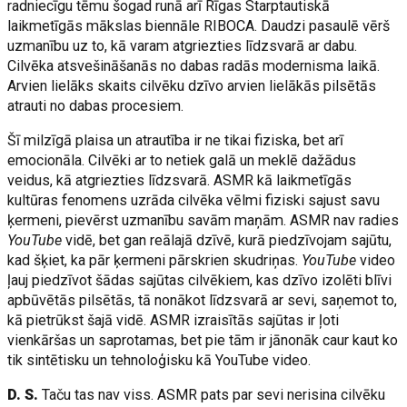
radniecīgu tēmu šogad runā arī Rīgas Starptautiskā
laikmetīgās mākslas biennāle RIBOCA. Daudzi pasaulē vērš
uzmanību uz to, kā varam atgriezties līdzsvarā ar dabu.
Cilvēka atsvešināšanās no dabas radās modernisma laikā.
Arvien lielāks skaits cilvēku dzīvo arvien lielākās pilsētās
atrauti no dabas procesiem.
Šī milzīgā plaisa un atrautība ir ne tikai fiziska, bet arī
emocionāla. Cilvēki ar to netiek galā un meklē dažādus
veidus, kā atgriezties līdzsvarā. ASMR kā laikmetīgās
kultūras fenomens uzrāda cilvēka vēlmi fiziski sajust savu
ķermeni, pievērst uzmanību savām maņām. ASMR nav radies
YouTube
vidē, bet gan reālajā dzīvē, kurā piedzīvojam sajūtu,
kad šķiet, ka pār ķermeni pārskrien skudriņas.
YouTube
video
ļauj piedzīvot šādas sajūtas cilvēkiem, kas dzīvo izolēti blīvi
apbūvētās pilsētās, tā nonākot līdzsvarā ar sevi, saņemot to,
kā pietrūkst šajā vidē. ASMR izraisītās sajūtas ir ļoti
vienkāršas un saprotamas, bet pie tām ir jānonāk caur kaut ko
tik sintētisku un tehnoloģisku kā YouTube video.
D. S.
Taču tas nav viss. ASMR pats par sevi nerisina cilvēku