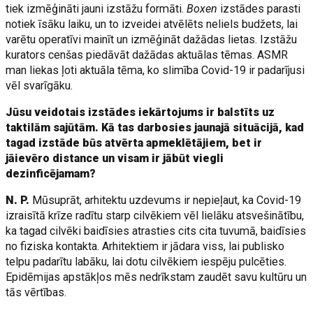
tiek izmēģināti jauni izstāžu formāti.
Boxen
izstādes parasti
notiek īsāku laiku, un to izveidei atvēlēts neliels budžets, lai
varētu operatīvi mainīt un izmēģināt dažādas lietas. Izstāžu
kurators cenšas piedāvāt dažādas aktuālas tēmas. ASMR
man liekas ļoti aktuāla tēma, ko slimība Covid-19 ir padarījusi
vēl svarīgāku.
Jūsu veidotais izstādes iekārtojums ir balstīts uz
taktilām sajūtām. Kā tas darbosies jaunajā situācijā, kad
tagad izstāde būs atvērta apmeklētājiem, bet ir
jāievēro distance un visam ir jābūt viegli
dezinficējamam?
N. P.
Mūsuprāt, arhitektu uzdevums ir nepieļaut, ka Covid-19
izraisītā krīze radītu starp cilvēkiem vēl lielāku atsvešinātību,
ka tagad cilvēki baidīsies atrasties cits cita tuvumā, baidīsies
no fiziska kontakta. Arhitektiem ir jādara viss, lai publisko
telpu padarītu labāku, lai dotu cilvēkiem iespēju pulcēties.
Epidēmijas apstākļos mēs nedrīkstam zaudēt savu kultūru un
tās vērtības.