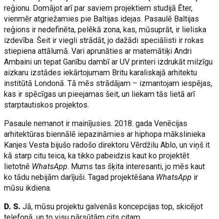
reģionu. Domājot arī par saviem projektiem studijā Ēter,
vienmēr atgriežamies pie Baltijas idejas. Pasaulē Baltijas
reģions ir nedefinēta, pelēkā zona, kas, mūsuprāt, ir lieliska
izdevība. Šeit ir viegli strādāt, jo dažādi speciālisti ir rokas
stiepiena attālumā. Vari aprunāties ar matemātiķi Andri
Ambaini un tepat Ganību dambī ar UV printeri izdrukāt milzīgu
aizkaru izstādes iekārtojumam Britu karaliskajā arhitektu
institūtā Londonā. Tā mēs strādājam – izmantojam iespējas,
kas ir spēcīgas un pieejamas šeit, un liekam tās lietā arī
starptautiskos projektos.
Pasaule nemanot ir mainījusies. 2018. gada Venēcijas
arhitektūras biennālē iepazināmies ar hiphopa mākslinieka
Kanjes Vesta bijušo radošo direktoru Vērdžilu Ablo, un viņš it
kā starp citu teica, ka tikko pabeidzis kaut ko projektēt
lietotnē
WhatsApp
. Mums tas šķita interesanti, jo mēs kaut
ko tādu nebijām darījuši. Tagad projektēšana
WhatsApp
ir
mūsu ikdiena.
D. S.
Jā, mūsu projektu galvenās koncepcijas top, skicējot
telefonā, un to visu pārsūtām cits citam.