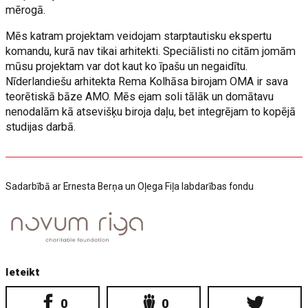
mērogā.
Mēs katram projektam veidojam starptautisku ekspertu
komandu, kurā nav tikai arhitekti. Speciālisti no citām jomām
mūsu projektam var dot kaut ko īpašu un negaidītu.
Nīderlandiešu arhitekta Rema Kolhāsa birojam OMA ir sava
teorētiskā bāze AMO. Mēs ejam soli tālāk un domātavu
nenodalām kā atsevišķu biroja daļu, bet integrējam to kopējā
studijas darbā.
Sadarbībā ar Ernesta Berņa un Oļega Fiļa labdarības fondu
Ieteikt
0
0