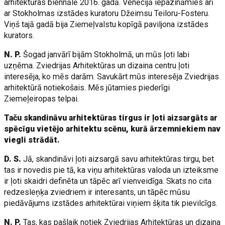
arhitektūras biennālē 2016. gadā. Venēcijā iepazināmies arī
ar Stokholmas izstādes kuratoru Džeimsu Teiloru-Fosteru.
Viņš tajā gadā bija Ziemeļvalstu kopīgā paviljona izstādes
kurators.
N. P.
Šogad janvārī bijām Stokholmā, un mūs ļoti labi
uzņēma. Zviedrijas Arhitektūras un dizaina centru ļoti
interesēja, ko mēs darām. Savukārt mūs interesēja Zviedrijas
arhitektūrā notiekošais. Mēs jūtamies piederīgi
Ziemeļeiropas telpai.
Taču skandināvu arhitektūras tirgus ir ļoti aizsargāts ar
spēcīgu vietējo arhitektu scēnu, kurā ārzemniekiem nav
viegli strādāt.
D. S.
Jā, skandināvi ļoti aizsargā savu arhitektūras tirgu, bet
tas ir novedis pie tā, ka viņu arhitektūras valoda un izteiksme
ir ļoti skaidri definēta un tāpēc arī vienveidīga. Skats no cita
redzesleņķa zviedriem ir interesants, un tāpēc mūsu
piedāvājums izstādes arhitektūrai viņiem šķita tik pievilcīgs.
N. P.
Tas, kas pašlaik notiek Zviedrijas Arhitektūras un dizaina