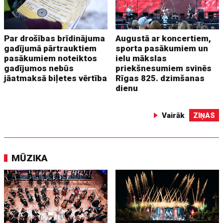
Par drošības brīdinājuma
Augustā ar koncertiem,
gadījumā pārtrauktiem
sporta pasākumiem un
pasākumiem noteiktos
ielu mākslas
gadījumos nebūs
priekšnesumiem svinēs
jāatmaksā biļetes vērtība
Rīgas 825. dzimšanas
dienu
Vairāk
ZIŅAS
MŪZIKA