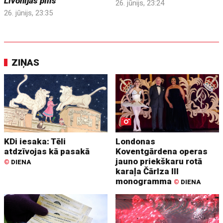
Livonijas pilis
26. jūnijs, 23:24
26. jūnijs, 23:35
ZIŅAS
KDi iesaka: Tēli
Londonas
atdzīvojas kā pasakā
Koventgārdena operas
jauno priekškaru rotā
©
DIENA
karaļa Čārlza III
monogramma
©
DIENA