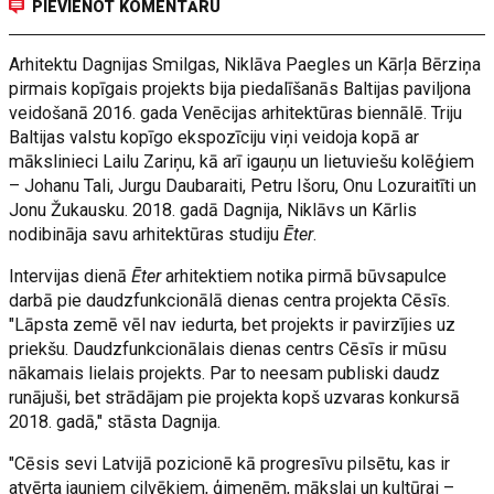
PIEVIENOT KOMENTĀRU
Arhitektu Dagnijas Smilgas, Niklāva Paegles un Kārļa Bērziņa
pirmais kopīgais projekts bija piedalīšanās Baltijas paviljona
veidošanā 2016. gada Venēcijas arhitektūras biennālē. Triju
Baltijas valstu kopīgo ekspozīciju viņi veidoja kopā ar
mākslinieci Lailu Zariņu, kā arī igauņu un lietuviešu kolēģiem
– Johanu Tali, Jurgu Daubaraiti, Petru Išoru, Onu Lozuraitīti un
Jonu Žukausku. 2018. gadā Dagnija, Niklāvs un Kārlis
nodibināja savu arhitektūras studiju
Ēter
.
Intervijas dienā
Ēter
arhitektiem notika pirmā būvsapulce
darbā pie daudzfunkcionālā dienas centra projekta Cēsīs.
"Lāpsta zemē vēl nav iedurta, bet projekts ir pavirzījies uz
priekšu. Daudzfunkcionālais dienas centrs Cēsīs ir mūsu
nākamais lielais projekts. Par to neesam publiski daudz
runājuši, bet strādājam pie projekta kopš uzvaras konkursā
2018. gadā," stāsta Dagnija.
"Cēsis sevi Latvijā pozicionē kā progresīvu pilsētu, kas ir
atvērta jauniem cilvēkiem, ģimenēm, mākslai un kultūrai –