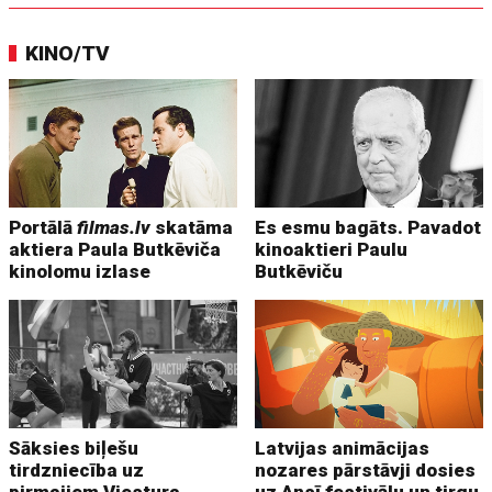
KINO/TV
Portālā
filmas.lv
skatāma
Es esmu bagāts. Pavadot
aktiera Paula Butkēviča
kinoaktieri Paulu
kinolomu izlase
Butkēviču
Sāksies biļešu
Latvijas animācijas
tirdzniecība uz
nozares pārstāvji dosies
pirmajiem Viestura
uz Ansī festivālu un tirgu