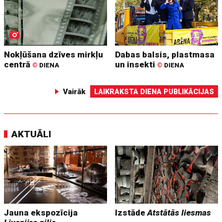
Nokļūšana dzīves mirkļu
Dabas balsis, plastmasa
centrā
un insekti
©
DIENA
©
DIENA
Vairāk
LAIKRAKSTA DIENA PUBLIKĀCIJAS
AKTUĀLI
Jauna ekspozīcija
Izstāde
Atstātās liesmas