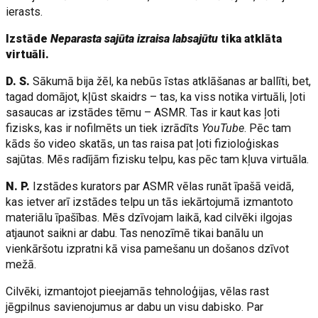
ierasts.
Izstāde
Neparasta sajūta izraisa labsajūtu
tika atklāta
virtuāli.
D. S.
Sākumā bija žēl, ka nebūs īstas atklāšanas ar ballīti, bet,
tagad domājot, kļūst skaidrs – tas, ka viss notika virtuāli, ļoti
sasaucas ar izstādes tēmu – ASMR. Tas ir kaut kas ļoti
fizisks, kas ir nofilmēts un tiek izrādīts
YouTube
. Pēc tam
kāds šo video skatās, un tas raisa pat ļoti fizioloģiskas
sajūtas. Mēs radījām fizisku telpu, kas pēc tam kļuva virtuāla.
N. P.
Izstādes kurators par ASMR vēlas runāt īpašā veidā,
kas ietver arī izstādes telpu un tās iekārtojumā izmantoto
materiālu īpašības. Mēs dzīvojam laikā, kad cilvēki ilgojas
atjaunot saikni ar dabu. Tas nenozīmē tikai banālu un
vienkāršotu izpratni kā visa pamešanu un došanos dzīvot
mežā.
Cilvēki, izmantojot pieejamās tehnoloģijas, vēlas rast
jēgpilnus savienojumus ar dabu un visu dabisko. Par