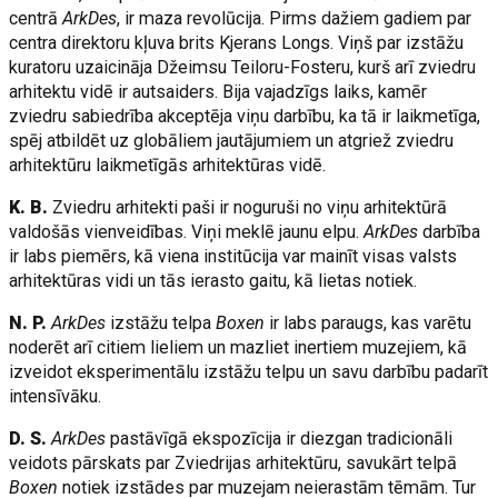
centrā
ArkDes
, ir maza revolūcija. Pirms dažiem gadiem par
centra direktoru kļuva brits Kjerans Longs. Viņš par izstāžu
kuratoru uzaicināja Džeimsu Teiloru-Fosteru, kurš arī zviedru
arhitektu vidē ir autsaiders. Bija vajadzīgs laiks, kamēr
zviedru sabiedrība akceptēja viņu darbību, ka tā ir laikmetīga,
spēj atbildēt uz globāliem jautājumiem un atgriež zviedru
arhitektūru laikmetīgās arhitektūras vidē.
K. B.
Zviedru arhitekti paši ir noguruši no viņu arhitektūrā
valdošās vienveidības. Viņi meklē jaunu elpu.
ArkDes
darbība
ir labs piemērs, kā viena institūcija var mainīt visas valsts
arhitektūras vidi un tās ierasto gaitu, kā lietas notiek.
N. P.
ArkDes
izstāžu telpa
Boxen
ir labs paraugs, kas varētu
noderēt arī citiem lieliem un mazliet inertiem muzejiem, kā
izveidot eksperimentālu izstāžu telpu un savu darbību padarīt
intensīvāku.
D. S.
ArkDes
pastāvīgā ekspozīcija ir diezgan tradicionāli
veidots pārskats par Zviedrijas arhitektūru, savukārt telpā
Boxen
notiek izstādes par muzejam neierastām tēmām. Tur