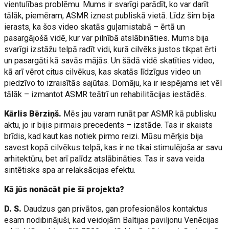
vientulības problēmu. Mums ir svarīgi parādīt, ko var darīt
tālāk, piemēram, ASMR iznest publiskā vietā. Līdz šim bija
ierasts, ka šos video skatās guļamistabā – ērtā un
pasargājošā vidē, kur var pilnībā atslābināties. Mums bija
svarīgi izstāžu telpā radīt vidi, kurā cilvēks justos tikpat ērti
un pasargāti kā savās mājās. Un šādā vidē skatīties video,
kā arī vērot citus cilvēkus, kas skatās līdzīgus video un
piedzīvo to izraisītās sajūtas. Domāju, ka ir iespējams iet vēl
tālāk – izmantot ASMR teātrī un rehabilitācijas iestādēs.
Kārlis Bērziņš.
Mēs jau varam runāt par ASMR kā publisku
aktu, jo ir bijis pirmais precedents – izstāde. Tas ir skaists
brīdis, kad kaut kas notiek pirmo reizi. Mūsu mērķis bija
savest kopā cilvēkus telpā, kas ir ne tikai stimulējoša ar savu
arhitektūru, bet arī palīdz atslābināties. Tas ir sava veida
sintētisks spa ar relaksācijas efektu.
Kā jūs nonācāt pie šī projekta?
D. S.
Daudzus gan privātos, gan profesionālos kontaktus
esam nodibinājuši, kad veidojām Baltijas paviljonu Venēcijas