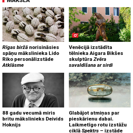
MĀKSLA
Rīgas biržā
norisināsies
Venēcijā izstādīta
spāņu mākslinieka Lido
tēlnieka Aigara Bikšes
Riko personālizstāde
skulptūra
Zvēra
Atklāsme
savaldīšana ar sirdi
88 gadu vecumā miris
Glabājot atmiņas par
britu mākslinieks Deivids
pieskārienu dabai.
Hoknijs
Laikmetīgo rotu izstāžu
ciklā
Spektrs
– izstāde