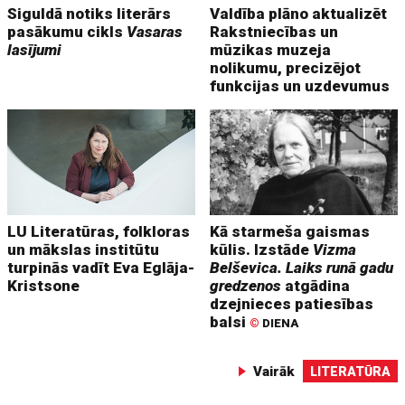
Siguldā notiks literārs
Valdība plāno aktualizēt
pasākumu cikls
Vasaras
Rakstniecības un
lasījumi
mūzikas muzeja
nolikumu, precizējot
funkcijas un uzdevumus
LU Literatūras, folkloras
Kā starmeša gaismas
un mākslas institūtu
kūlis. Izstāde
Vizma
turpinās vadīt Eva Eglāja-
Belševica. Laiks runā gadu
Kristsone
gredzenos
atgādina
dzejnieces patiesības
balsi
©
DIENA
Vairāk
LITERATŪRA