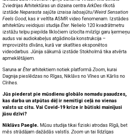
Zviedrijas Arhitektūras un dizaina centra
ArkDes
rīkotā
izstāde
Neparasta sajūta izraisa labsajūtu
/
Weird Sensation
Feels Good
, kas ir veltīta ASMR video fenomenam. Izstādes
arhitektūru veidojusi studija
Ēter
. Nelielo 120 kvadrātmetru
izstāžu telpu piepilda līkločiem izlocīta milzīgi garu ķermeņu
audus vai audiokabeļus atgādinoša konstrukcija –
improvizēts dīvāns, kurā var skatīties eksponētos
videodarbus. Jūnija sākumā izstāde Stokholmā tika atvērta
apmeklētājiem.
Saruna ar
Ēter
arhitektiem notiek platformā
Zoom
, kurai
Dagnija pieslēdzas no Rīgas, Niklāvs no Vīnes un Kārlis no
Cīrihes.
Jūs piederat pie mūsdienu globālo nomadu paaudzes,
kas darba un atpūtas dēļ ir nemitīgi ceļā no vienas
valsts uz citu. Vai Covid-19 krīze ir būtiski mainījusi
jūsu dzīvi?
Niklāvs Paegle.
Mūsu studija tikai fiziski atrodas Rīgā, bet
mēs strādājam dažādās valstīs.
Zoom
un tai līdzīgas