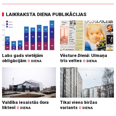
LAIKRAKSTA DIENA PUBLIKĀCIJAS
Labs gads vietējām
Vēsture
Dienā
: Ulmaņa
obligācijām
trīs veltes
©
DIENA
©
DIENA
Valdība iesaistās
Gora
Tikai viens biržas
liktenī
variants
©
DIENA
©
DIENA