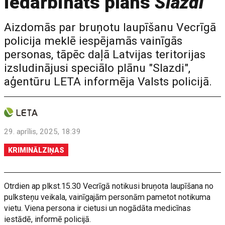
iedarbināts plāns
Slazdi
Aizdomās par bruņotu laupīšanu Vecrīgā
policija meklē iespējamās vainīgās
personas, tāpēc daļā Latvijas teritorijas
izsludinājusi speciālo plānu "Slazdi",
aģentūru LETA informēja Valsts policijā.
29. aprīlis, 2025, 18:39
KRIMINĀLZIŅAS
Otrdien ap plkst.15.30 Vecrīgā notikusi bruņota laupīšana no
pulksteņu veikala, vainīgajām personām pametot notikuma
vietu. Viena persona ir cietusi un nogādāta medicīnas
iestādē, informē policijā.