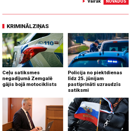
Vairāk
NOVADOS
KRIMINĀLZIŅAS
Ceļu satiksmes
Policija no piektdienas
negadījumā Zemgalē
līdz 25. jūnijam
gājis bojā motociklists
pastiprināti uzraudzīs
satiksmi