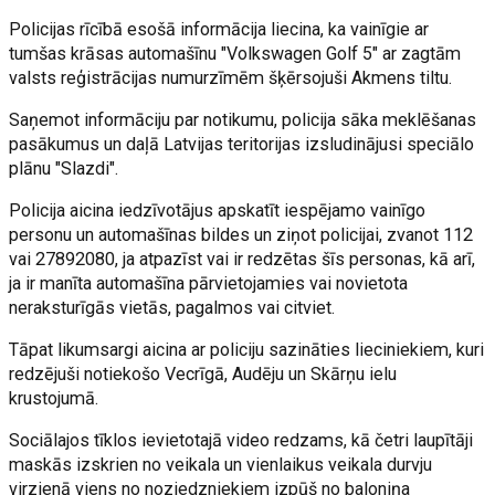
Policijas rīcībā esošā informācija liecina, ka vainīgie ar
tumšas krāsas automašīnu "Volkswagen Golf 5" ar zagtām
valsts reģistrācijas numurzīmēm šķērsojuši Akmens tiltu.
Saņemot informāciju par notikumu, policija sāka meklēšanas
pasākumus un daļā Latvijas teritorijas izsludinājusi speciālo
plānu "Slazdi".
Policija aicina iedzīvotājus apskatīt iespējamo vainīgo
personu un automašīnas bildes un ziņot policijai, zvanot 112
vai 27892080, ja atpazīst vai ir redzētas šīs personas, kā arī,
ja ir manīta automašīna pārvietojamies vai novietota
neraksturīgās vietās, pagalmos vai citviet.
Tāpat likumsargi aicina ar policiju sazināties lieciniekiem, kuri
redzējuši notiekošo Vecrīgā, Audēju un Skārņu ielu
krustojumā.
Sociālajos tīklos ievietotajā video redzams, kā četri laupītāji
maskās izskrien no veikala un vienlaikus veikala durvju
virzienā viens no noziedzniekiem izpūš no baloniņa