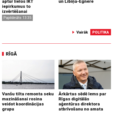
aptur lielos IKT
un Lībiņa-Egnere
iepirkumus to
izvērtēšanai
Papildināts 13:35
Vairāk
POLITIKA
RĪGĀ
Vanšu tilta remonta seku
Ārkārtas sēdē lems par
mazināšanai rosina
Rīgas digitālās
veidot koordinācijas
aģentūras direktora
grupu
atbrīvošanu no amata