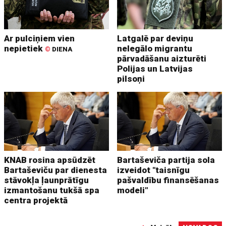
Ar pulciņiem vien
Latgalē par deviņu
nepietiek
nelegālo migrantu
©
DIENA
pārvadāšanu aizturēti
Polijas un Latvijas
pilsoņi
KNAB rosina apsūdzēt
Bartaševiča partija sola
Bartaševiču par dienesta
izveidot "taisnīgu
stāvokļa ļaunprātīgu
pašvaldību finansēšanas
izmantošanu tukšā spa
modeli"
centra projektā