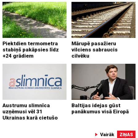
Piektdien termometra
Mārupē pasažieru
stabiņš pakāpsies līdz
vilciens sabraucis
+24 grādiem
cilvēku
Austrumu slimnīca
Baltijas idejas gūst
uzņēmusi vēl 31
panākumus visā Eiropā
Ukrainas karā cietušo
Vairāk
ZIŅAS