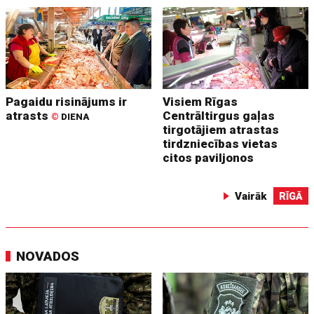
Pagaidu risinājums ir
Visiem Rīgas
atrasts
Centrāltirgus gaļas
©
DIENA
tirgotājiem atrastas
tirdzniecības vietas
citos paviljonos
Vairāk
RĪGĀ
NOVADOS