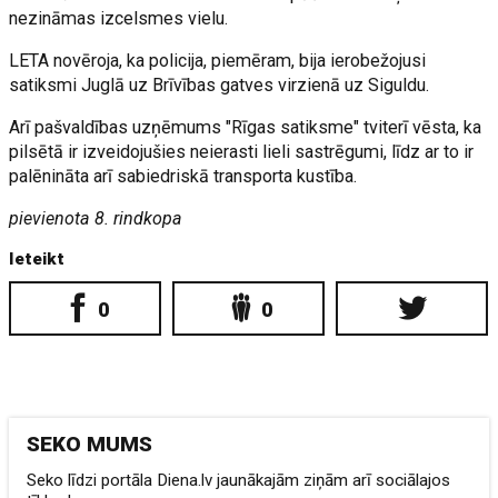
nezināmas izcelsmes vielu.
LETA novēroja, ka policija, piemēram, bija ierobežojusi
satiksmi Juglā uz Brīvības gatves virzienā uz Siguldu.
Arī pašvaldības uzņēmums "Rīgas satiksme" tviterī vēsta, ka
pilsētā ir izveidojušies neierasti lieli sastrēgumi, līdz ar to ir
palēnināta arī sabiedriskā transporta kustība.
pievienota 8. rindkopa
Ieteikt
0
0
SEKO MUMS
Seko līdzi portāla Diena.lv jaunākajām ziņām arī sociālajos