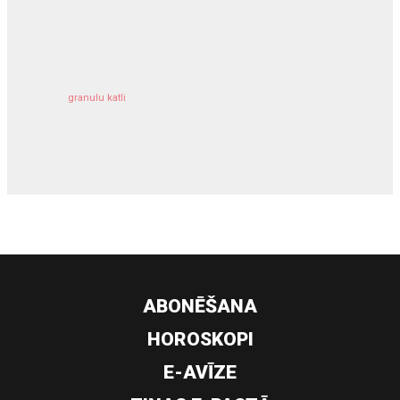
kravu apdrošināšana
granulu katli
siltumsūknis
ABONĒŠANA
HOROSKOPI
E-AVĪZE