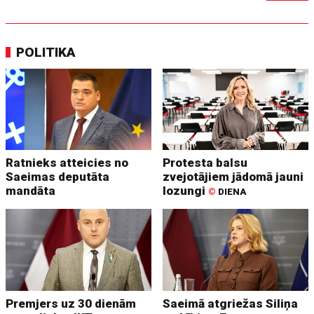
POLITIKA
Ratnieks atteicies no
Protesta balsu
Saeimas deputāta
zvejotājiem jādomā jauni
mandāta
lozungi
©
DIENA
Premjers uz 30 dienām
Saeimā atgriežas Siliņa