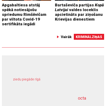
Apgabaltiesa atstāj
Bartaševiča partijas
Kopā
spēkā notiesājošu
Latvijai
valdes loceklis
spriedumu Rimšēvičam
apcietināts par ziņošanu
par viltota Covid-19
Krievijas dienestiem
sertifikāta iegādi
Vairāk
KRIMINĀLZIŅAS
ziedu piegāde rīgā
meliorācijas darbi
octa
dziļurbums