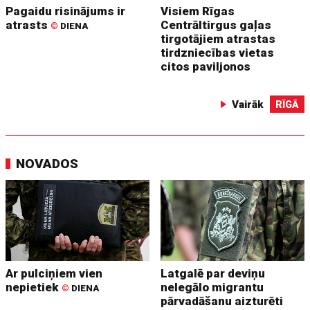
Pagaidu risinājums ir
Visiem Rīgas
atrasts
Centrāltirgus gaļas
©
DIENA
tirgotājiem atrastas
tirdzniecības vietas
citos paviljonos
Vairāk
RĪGĀ
NOVADOS
Ar pulciņiem vien
Latgalē par deviņu
nepietiek
nelegālo migrantu
©
DIENA
pārvadāšanu aizturēti