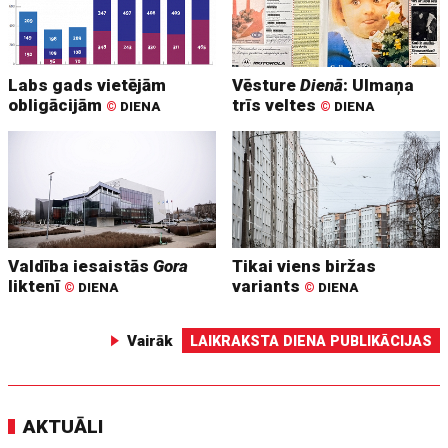
Labs gads vietējām
Vēsture
Dienā
: Ulmaņa
obligācijām
trīs veltes
©
DIENA
©
DIENA
Valdība iesaistās
Gora
Tikai viens biržas
liktenī
variants
©
DIENA
©
DIENA
Vairāk
LAIKRAKSTA DIENA PUBLIKĀCIJAS
AKTUĀLI