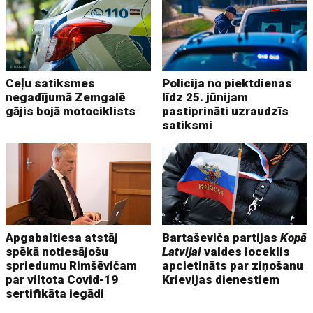
Ceļu satiksmes
Policija no piektdienas
negadījumā Zemgalē
līdz 25. jūnijam
gājis bojā motociklists
pastiprināti uzraudzīs
satiksmi
Apgabaltiesa atstāj
Bartaševiča partijas
Kopā
spēkā notiesājošu
Latvijai
valdes loceklis
spriedumu Rimšēvičam
apcietināts par ziņošanu
par viltota Covid-19
Krievijas dienestiem
sertifikāta iegādi