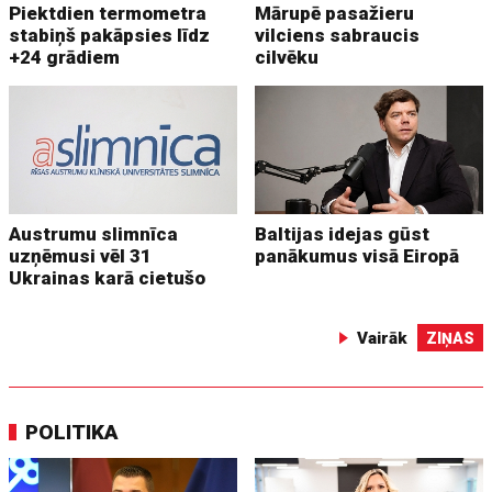
Piektdien termometra
Mārupē pasažieru
stabiņš pakāpsies līdz
vilciens sabraucis
+24 grādiem
cilvēku
Austrumu slimnīca
Baltijas idejas gūst
uzņēmusi vēl 31
panākumus visā Eiropā
Ukrainas karā cietušo
Vairāk
ZIŅAS
POLITIKA