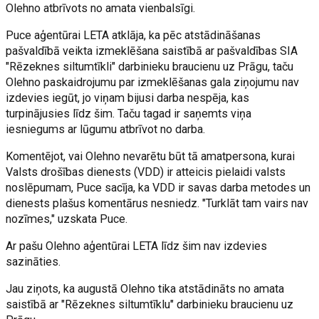
Olehno atbrīvots no amata vienbalsīgi.
Puce aģentūrai LETA atklāja, ka pēc atstādināšanas
pašvaldībā veikta izmeklēšana saistībā ar pašvaldības SIA
"Rēzeknes siltumtīkli" darbinieku braucienu uz Prāgu, taču
Olehno paskaidrojumu par izmeklēšanas gala ziņojumu nav
izdevies iegūt, jo viņam bijusi darba nespēja, kas
turpinājusies līdz šim. Taču tagad ir saņemts viņa
iesniegums ar lūgumu atbrīvot no darba.
Komentējot, vai Olehno nevarētu būt tā amatpersona, kurai
Valsts drošības dienests (VDD) ir atteicis pielaidi valsts
noslēpumam, Puce sacīja, ka VDD ir savas darba metodes un
dienests plašus komentārus nesniedz. "Turklāt tam vairs nav
nozīmes," uzskata Puce.
Ar pašu Olehno aģentūrai LETA līdz šim nav izdevies
sazināties.
Jau ziņots, ka augustā Olehno tika atstādināts no amata
saistībā ar "Rēzeknes siltumtīklu" darbinieku braucienu uz