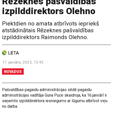
Rēzeknes pašvaldības
izpilddirektors Olehno
Piektdien no amata atbrīvots iepriekš
atstādinātais Rēzeknes pašvaldības
izpilddirektors Raimonds Olehno.
17. janvāris, 2025, 13:45
NOVADOS
Pašvaldības pagaidu administrācijas sēdē pagaidu
administrācijas vadītāja Guna Puce skaidroja, ka 16.janvārī ir
saņemts izpilddirektora iesniegums ar lūgumu atbrīvot viņu
no darba.