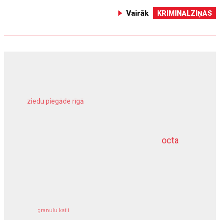
Vairāk
KRIMINĀLZIŅAS
ziedu piegāde rīgā
meliorācijas darbi
octa
dziļurbums
kravu apdrošināšana
granulu katli