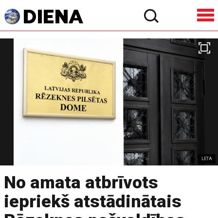
LETA
No amata atbrīvots
iepriekš atstādinātais