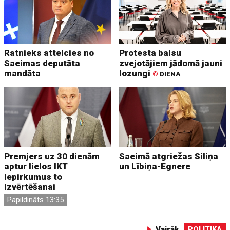
Ratnieks atteicies no
Protesta balsu
Saeimas deputāta
zvejotājiem jādomā jauni
mandāta
lozungi
©
DIENA
Premjers uz 30 dienām
Saeimā atgriežas Siliņa
aptur lielos IKT
un Lībiņa-Egnere
iepirkumus to
izvērtēšanai
Papildināts 13:35
Vairāk
POLITIKA