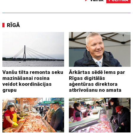
RĪGĀ
Vanšu tilta remonta seku
Ārkārtas sēdē lems par
mazināšanai rosina
Rīgas digitālās
veidot koordinācijas
aģentūras direktora
grupu
atbrīvošanu no amata