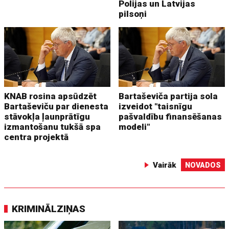
Polijas un Latvijas
pilsoņi
KNAB rosina apsūdzēt
Bartaševiča partija sola
Bartaševiču par dienesta
izveidot "taisnīgu
stāvokļa ļaunprātīgu
pašvaldību finansēšanas
izmantošanu tukšā spa
modeli"
centra projektā
Vairāk
NOVADOS
KRIMINĀLZIŅAS