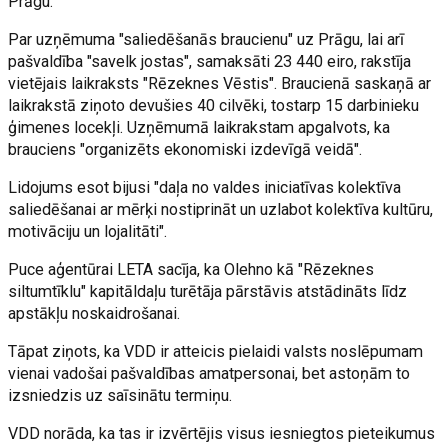
Prāgu.
Par uzņēmuma "saliedēšanās braucienu" uz Prāgu, lai arī
pašvaldība "savelk jostas", samaksāti 23 440 eiro, rakstīja
vietējais laikraksts "Rēzeknes Vēstis". Braucienā saskaņā ar
laikrakstā ziņoto devušies 40 cilvēki, tostarp 15 darbinieku
ģimenes locekļi. Uzņēmumā laikrakstam apgalvots, ka
brauciens "organizēts ekonomiski izdevīgā veidā".
Lidojums esot bijusi "daļa no valdes iniciatīvas kolektīva
saliedēšanai ar mērķi nostiprināt un uzlabot kolektīva kultūru,
motivāciju un lojalitāti".
Puce aģentūrai LETA sacīja, ka Olehno kā "Rēzeknes
siltumtīklu" kapitāldaļu turētāja pārstāvis atstādināts līdz
apstākļu noskaidrošanai.
Tāpat ziņots, ka VDD ir atteicis pielaidi valsts noslēpumam
vienai vadošai pašvaldības amatpersonai, bet astoņām to
izsniedzis uz saīsinātu termiņu.
VDD norāda, ka tas ir izvērtējis visus iesniegtos pieteikumus