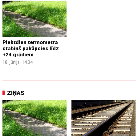
Piektdien termometra
stabiņš pakāpsies līdz
+24 grādiem
18. jūnijs, 14:34
ZIŅAS