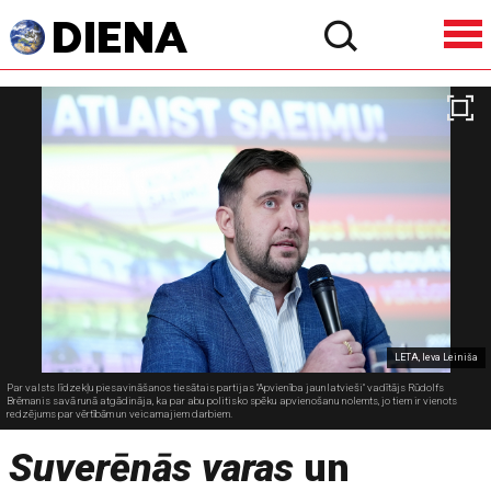
LETA, Ieva Leiniša
Par valsts līdzekļu piesavināšanos tiesātais partijas "Apvienība jaunlatvieši" vadītājs Rūdolfs
Brēmanis savā runā atgādināja, ka par abu politisko spēku apvienošanu nolemts, jo tiem ir vienots
redzējums par vērtībām un veicamajiem darbiem.
Suverēnās varas
un