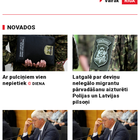
Vairāk
RĪGĀ
NOVADOS
Ar pulciņiem vien
Latgalē par deviņu
nepietiek
nelegālo migrantu
©
DIENA
pārvadāšanu aizturēti
Polijas un Latvijas
pilsoņi