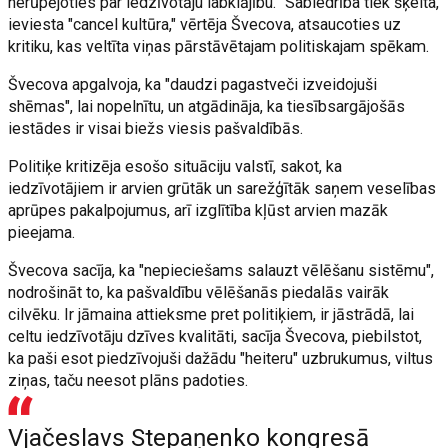
nerūpējoties par iedzīvotāju labklājību. "Sabiedrība tiek šķelta,
ieviesta "cancel kultūra," vērtēja Švecova, atsaucoties uz
kritiku, kas veltīta viņas pārstāvētajam politiskajam spēkam.
Švecova apgalvoja, ka "daudzi pagastveči izveidojuši
shēmas", lai nopelnītu, un atgādināja, ka tiesībsargājošās
iestādes ir visai biežs viesis pašvaldībās.
Politiķe kritizēja esošo situāciju valstī, sakot, ka
iedzīvotājiem ir arvien grūtāk un sarežģītāk saņem veselības
aprūpes pakalpojumus, arī izglītība kļūst arvien mazāk
pieejama.
Švecova sacīja, ka "nepieciešams salauzt vēlēšanu sistēmu",
nodrošināt to, ka pašvaldību vēlēšanās piedalās vairāk
cilvēku. Ir jāmaina attieksme pret politiķiem, ir jāstrādā, lai
celtu iedzīvotāju dzīves kvalitāti, sacīja Švecova, piebilstot,
ka paši esot piedzīvojuši dažādu "heiteru" uzbrukumus, viltus
ziņas, taču neesot plāns padoties.
Vjačeslavs Stepaņenko kongresā