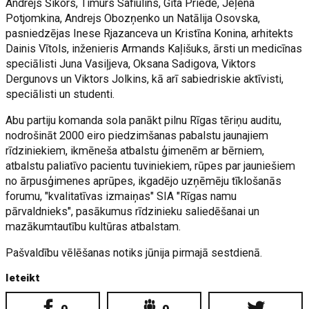
Andrejs Šikors, Timurs Safiulins, Gita Priede, Jeļena
Potjomkina, Andrejs Obozņenko un Natālija Osovska,
pasniedzējas Inese Rjazanceva un Kristīna Konina, arhitekts
Dainis Vītols, inženieris Armands Kaļišuks, ārsti un medicīnas
speciālisti Juna Vasiļjeva, Oksana Sadigova, Viktors
Dergunovs un Viktors Jolkins, kā arī sabiedriskie aktīvisti,
speciālisti un studenti.
Abu partiju komanda sola panākt pilnu Rīgas tēriņu auditu,
nodrošināt 2000 eiro piedzimšanas pabalstu jaunajiem
rīdziniekiem, ikmēneša atbalstu ģimenēm ar bērniem,
atbalstu paliatīvo pacientu tuviniekiem, rūpes par jauniešiem
no ārpusģimenes aprūpes, ikgadējo uzņēmēju tīklošanās
forumu, "kvalitatīvas izmaiņas" SIA "Rīgas namu
pārvaldnieks", pasākumus rīdzinieku saliedēšanai un
mazākumtautību kultūras atbalstam.
Pašvaldību vēlēšanas notiks jūnija pirmajā sestdienā.
Ieteikt