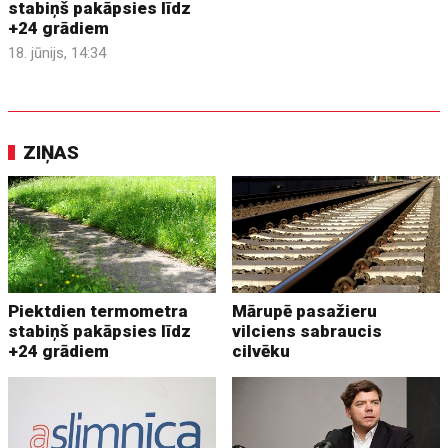
stabiņš pakāpsies līdz
+24 grādiem
18. jūnijs, 14:34
ZIŅAS
Piektdien termometra
Mārupē pasažieru
stabiņš pakāpsies līdz
vilciens sabraucis
+24 grādiem
cilvēku