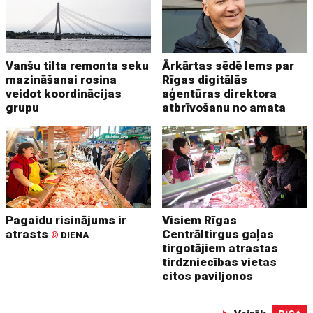
Vanšu tilta remonta seku
Ārkārtas sēdē lems par
mazināšanai rosina
Rīgas digitālās
veidot koordinācijas
aģentūras direktora
grupu
atbrīvošanu no amata
Pagaidu risinājums ir
Visiem Rīgas
atrasts
Centrāltirgus gaļas
©
DIENA
tirgotājiem atrastas
tirdzniecības vietas
citos paviljonos