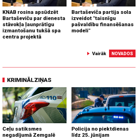
KNAB rosina apsūdzēt
Bartaševiča partija sola
Bartaševiču par dienesta
izveidot "taisnīgu
stāvokļa ļaunprātīgu
pašvaldību finansēšanas
izmantošanu tukšā spa
modeli"
centra projektā
Vairāk
NOVADOS
KRIMINĀLZIŅAS
Ceļu satiksmes
Policija no piektdienas
negadījumā Zemgalē
līdz 25. jūnijam