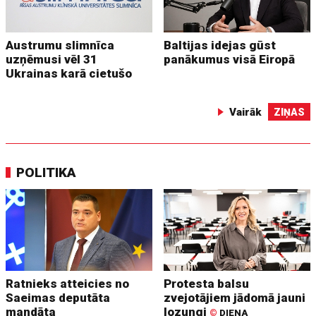
Austrumu slimnīca
Baltijas idejas gūst
uzņēmusi vēl 31
panākumus visā Eiropā
Ukrainas karā cietušo
Vairāk
ZIŅAS
POLITIKA
Ratnieks atteicies no
Protesta balsu
Saeimas deputāta
zvejotājiem jādomā jauni
mandāta
lozungi
©
DIENA