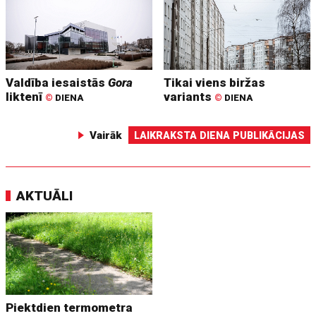
Valdība iesaistās
Gora
Tikai viens biržas
liktenī
variants
©
DIENA
©
DIENA
Vairāk
LAIKRAKSTA DIENA PUBLIKĀCIJAS
AKTUĀLI
Piektdien termometra