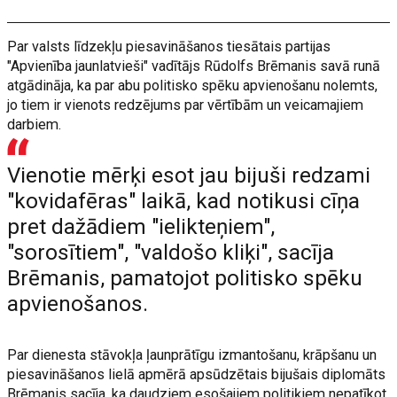
Par valsts līdzekļu piesavināšanos tiesātais partijas
"Apvienība jaunlatvieši" vadītājs Rūdolfs Brēmanis savā runā
atgādināja, ka par abu politisko spēku apvienošanu nolemts,
jo tiem ir vienots redzējums par vērtībām un veicamajiem
darbiem.
Vienotie mērķi esot jau bijuši redzami
"kovidafēras" laikā, kad notikusi cīņa
pret dažādiem "ielikteņiem",
"sorosītiem", "valdošo kliķi", sacīja
Brēmanis, pamatojot politisko spēku
apvienošanos.
Par dienesta stāvokļa ļaunprātīgu izmantošanu, krāpšanu un
piesavināšanos lielā apmērā apsūdzētais bijušais diplomāts
Brēmanis sacīja, ka daudziem esošajiem politiķiem nepatīkot