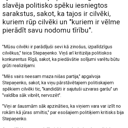
slavēja politisko spēku iesniegtos
sarakstus, sakot, ka tajos ir cilvēki,
kuriem rūp cilvēki un "kuriem ir vēlme
pierādīt savu nodomu tīrību".
"Mūsu cilvēki ir parādījuši sevi kā zinošus, izpalīdzīgus
cilvēkus," teica Stepaņenko. Viņš arī kritizēja politiskos
konkurentus Rīgā, sakot, ka piedāvātie solījumi varētu būtu
grūti realizējami.
"Mēs vairs neesam maza nišas partija," apgalvoja
Stepaņenko, sakot, ka viņu pārstāvētajiem politiskajiem
spēkiem cilvēki tic, "kandidāti ir sajutuši uzvaras garšu" un
"valdība sāk vibrēt, nervozēt".
"Viņi ar šausmām sāk apzināties, ka viņiem vara var izlīt no
rokām kā jūras smiltis," par esošajiem politiķiem kritisks bija
Stepaņenko.