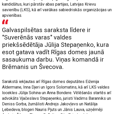
kandidātus, kuri pārstāv abas partijas, Latvijas Krievu
savienību (LKS), kā arī vairākas sabiedriskās organizācijas un
apvienības.
Galvaspilsētas saraksta līdere ir
"Suverēnās varas" valdes
priekšsēdētāja Jūlija Stepaņenko, kura
esot gatava vadīt Rīgas domes jaunā
sasaukuma darbu. Viņas komandā ir
Brēmanis un Švecova.
Sarakstā iekļautas arī Rīgas domes deputātes Eiženija
Aldermane, Inna Djeri un Igors Solomatins, kā arī LKS valdes
locekles Jūlija Sohina un Anna Bondere. Vēlēšanās startēs arī
advokāts Vjačeslavs Stepaņenko, juristi Vadims Baranniks un
Deniss Gorba, žurnālisti Andrejs Jakovļevs un Natālija
Ļebedeva, blogeri Nauris Pjuts un Jānis Lauva, uzņēmēji