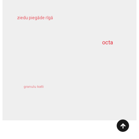
ziedu piegāde rīgā
meliorācijas darbi
octa
dziļurbums
kravu apdrošināšana
granulu katli
siltumsūknis