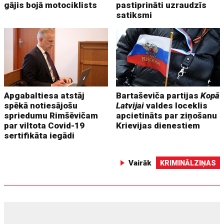
gājis bojā motociklists
pastiprināti uzraudzīs
satiksmi
Apgabaltiesa atstāj
Bartaševiča partijas
Kopā
spēkā notiesājošu
Latvijai
valdes loceklis
spriedumu Rimšēvičam
apcietināts par ziņošanu
par viltota Covid-19
Krievijas dienestiem
sertifikāta iegādi
Vairāk
KRIMINĀLZIŅAS