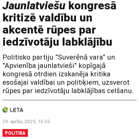
Jaunlatviešu
kongresā
kritizē valdību un
akcentē rūpes par
iedzīvotāju labklājību
Politisko partiju "Suverēnā vara" un
"Apvienība jaunlatvieši" kopīgajā
kongresā otrdien izskanēja kritika
esošajai valdībai un politiķiem, uzsverot
rūpes par iedzīvotāju labklājības celšanu.
29. aprīlis, 2025, 16:55
POLITIKA