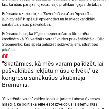
tas, ka abas partijas iejaucas viņu pretlikumīgajās darbībās.
Brēmanis uzteica to, ka "Suverēnā vara" un "Apvienība
jaunlatvieši" ir spējuši apvienoties un iesniegt kandidātu
sarakstus visās pašvaldībās.
Brēmanis teica, ka Rīgai ir nepieciešams tāds mēra
kandidāts kā "Suverēnās varas" valdes priekšsēdētāja Jūlija
Stepaņenko, kas spētu palīdzēt iedzīvotājiem, attīstīties
pilsētai.
"Skatāmies, kā mēs varam palīdzēt, lai
pašvaldībās iekļūtu mūsu cilvēki," uz
kongresu sanākušos skubināja
Brēmanis.
"Suverēnās varas" valdes locekle, juriste Ļubova Švecova
norādīja, ka politiskā elite esot izveidojusi sistēmu, kurā