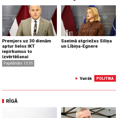
Premjers uz 30 dienām
Saeimā atgriežas Siliņa
aptur lielos IKT
un Lībiņa-Egnere
iepirkumus to
izvērtēšanai
Papildināts 13:35
Vairāk
POLITIKA
RĪGĀ