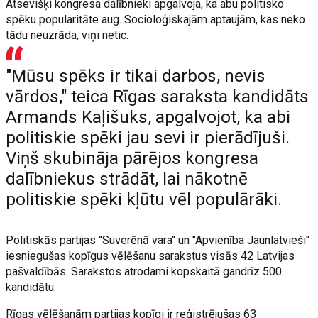
Atsevišķi kongresa dalībnieki apgalvoja, ka abu politisko
spēku popularitāte aug. Socioloģiskajām aptaujām, kas neko
tādu neuzrāda, viņi netic.
"Mūsu spēks ir tikai darbos, nevis
vārdos," teica Rīgas saraksta kandidāts
Armands Kaļišuks, apgalvojot, ka abi
politiskie spēki jau sevi ir pierādījuši.
Viņš skubināja pārējos kongresa
dalībniekus strādāt, lai nākotnē
politiskie spēki kļūtu vēl populārāki.
Politiskās partijas "Suverēnā vara" un "Apvienība Jaunlatvieši"
iesniegušas kopīgus vēlēšanu sarakstus visās 42 Latvijas
pašvaldībās. Sarakstos atrodami kopskaitā gandrīz 500
kandidātu.
Rīgas vēlēšanām partijas kopīgi ir reģistrējušas 63