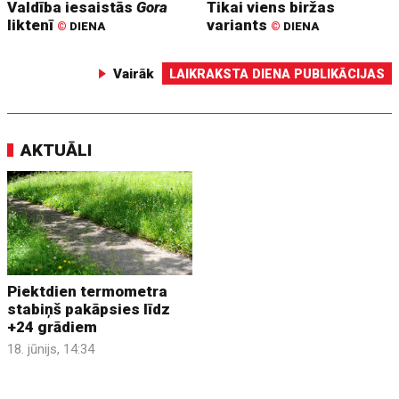
Valdība iesaistās
Gora
Tikai viens biržas
liktenī
variants
©
DIENA
©
DIENA
Vairāk
LAIKRAKSTA DIENA PUBLIKĀCIJAS
AKTUĀLI
Piektdien termometra
stabiņš pakāpsies līdz
+24 grādiem
18. jūnijs, 14:34