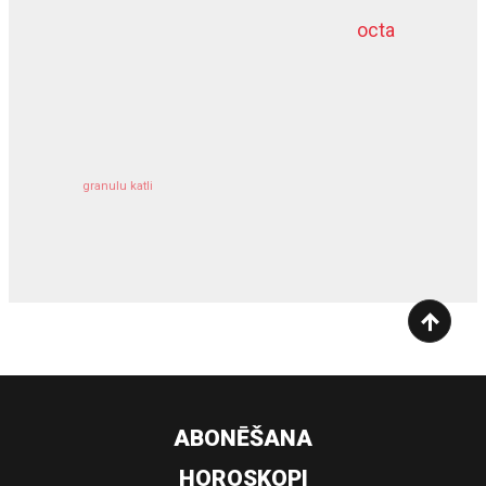
octa
dziļurbums
kravu apdrošināšana
granulu katli
siltumsūknis
ABONĒŠANA
HOROSKOPI