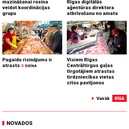
mazināšanai rosina
Rīgas digitālās
veidot koordinācijas
aģentūras direktora
grupu
atbrīvošanu no amata
Pagaidu risinājums ir
Visiem Rīgas
atrasts
Centrāltirgus gaļas
©
DIENA
tirgotājiem atrastas
tirdzniecības vietas
citos paviljonos
Vairāk
RĪGĀ
NOVADOS