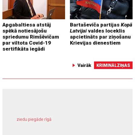
Apgabaltiesa atstāj
Bartaševiča partijas
Kopā
spēkā notiesājošu
Latvijai
valdes loceklis
spriedumu Rimšēvičam
apcietināts par ziņošanu
par viltota Covid-19
Krievijas dienestiem
sertifikāta iegādi
Vairāk
KRIMINĀLZIŅAS
ziedu piegāde rīgā
meliorācijas darbi