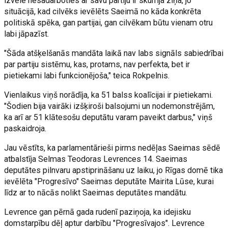
izvēle nesadarboties ar savu partiju ir skumja ziņa, jo
situācijā, kad cilvēks ievēlēts Saeimā no kāda konkrēta
politiskā spēka, gan partijai, gan cilvēkam būtu vienam otru
labi jāpazīst.
"Šāda atšķelšanās mandāta laikā nav labs signāls sabiedrībai
par partiju sistēmu, kas, protams, nav perfekta, bet ir
pietiekami labi funkcionējoša," teica Rokpelnis.
Vienlaikus viņš norādīja, ka 51 balss koalīcijai ir pietiekami.
"Šodien bija vairāki izšķiroši balsojumi un nodemonstrējām,
ka arī ar 51 klātesošu deputātu varam paveikt darbus," viņš
paskaidroja.
Jau vēstīts, ka parlamentārieši pirms nedēļas Saeimas sēdē
atbalstīja Selmas Teodoras Levrences 14. Saeimas
deputātes pilnvaru apstiprināšanu uz laiku, jo Rīgas domē tika
ievēlēta "Progresīvo" Saeimas deputāte Mairita Lūse, kurai
līdz ar to nācās nolikt Saeimas deputātes mandātu.
Levrence gan pērnā gada rudenī paziņoja, ka idejisku
domstarpību dēļ aptur darbību "Progresīvajos". Levrence