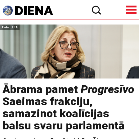
Foto
: LETA
Ābrama pamet
Progresīvo
Saeimas frakciju,
samazinot koalīcijas
balsu svaru parlamentā