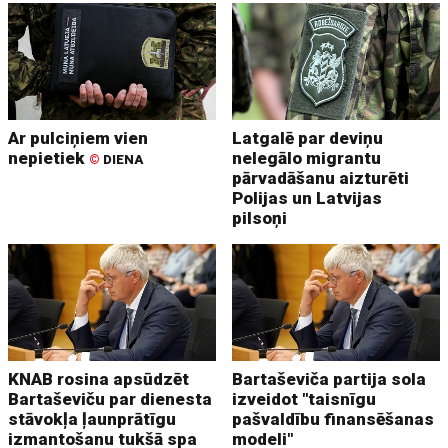
Ar pulciņiem vien
Latgalē par deviņu
nepietiek
nelegālo migrantu
©
DIENA
pārvadāšanu aizturēti
Polijas un Latvijas
pilsoņi
KNAB rosina apsūdzēt
Bartaševiča partija sola
Bartaševiču par dienesta
izveidot "taisnīgu
stāvokļa ļaunprātīgu
pašvaldību finansēšanas
izmantošanu tukšā spa
modeli"