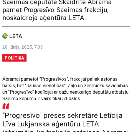
Saeimas deputāte Skaidrīte Ābrama
pamet
Progresīvo
Saeimas frakciju,
noskaidroja aģentūra LETA.
20. jūnijs, 2025, 7:08
POLITIKA
Ābramai pametot "Progresīvos", frakcijai paliek astoņas
balsis, bet "Jaunās vienotības", Zaļo un zemnieku savienības
un "Progresīvo" koalīcijai ar dažu neatkarīgo deputātu atbalstu
Saeimā kopumā ir vairs tikai 51 balss.
"Progresīvo" preses sekretāre Letīcija
Līva Lukjanska aģentūru LETA