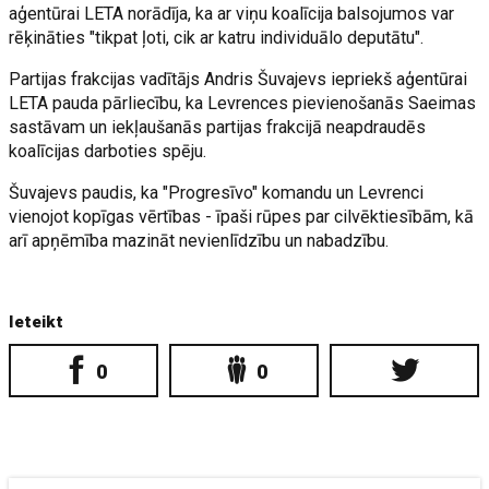
aģentūrai LETA norādīja, ka ar viņu koalīcija balsojumos var
rēķināties "tikpat ļoti, cik ar katru individuālo deputātu".
Partijas frakcijas vadītājs Andris Šuvajevs iepriekš aģentūrai
LETA pauda pārliecību, ka Levrences pievienošanās Saeimas
sastāvam un iekļaušanās partijas frakcijā neapdraudēs
koalīcijas darboties spēju.
Šuvajevs paudis, ka "Progresīvo" komandu un Levrenci
vienojot kopīgas vērtības - īpaši rūpes par cilvēktiesībām, kā
arī apņēmība mazināt nevienlīdzību un nabadzību.
Ieteikt
0
0