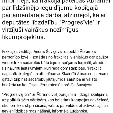
informēja, ka frakcija pateicas Ābramai
par līdzšinējo ieguldījumu kopīgajā
parlamentārajā darbā, atzīmējot, ka ar
deputātes līdzdalību "Progresīvie" ir
virzījuši vairākus nozīmīgus
likumprojektus.
Frakcijas vadītājs Andris Šuvajevs respektē Ābramas
personīgo izvēli izstāties no frakcijas, vienlaikus gan paužot
viedokli, ka sadarbību būtu bijis iespējams turpināt, atrodot
risinājumu jautājumiem, kuri rada domstarpības. "Frakcija
saglabās koleģiālas attiecības ar Skaidrīti Ābramu, un esam
gatavi turpināt sadarbību jautājumos saistībā ar valsts
budžeta un koalīcijas lēmumiem," norādīja Šuvajevs.
"Progresīvajiem" ar Ābramu vēl joprojām ir līdzīgs skatījums
uz politiskajām vērtībām, kas balstītas korupcijas novēršanā,
ekonomikas stiprināšanā, valsts pārvaldes efektivizācijā un
nevienlīdzības mazināšanā, informēja Lukjanska.