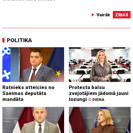
Vairāk
ZIŅAS
POLITIKA
Ratnieks atteicies no
Protesta balsu
Saeimas deputāta
zvejotājiem jādomā jauni
mandāta
lozungi
©
DIENA