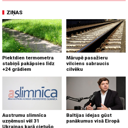
ZIŅAS
Piektdien termometra
Mārupē pasažieru
stabiņš pakāpsies līdz
vilciens sabraucis
+24 grādiem
cilvēku
Austrumu slimnīca
Baltijas idejas gūst
uzņēmusi vēl 31
panākumus visā Eiropā
Ukrainas karā cietušo