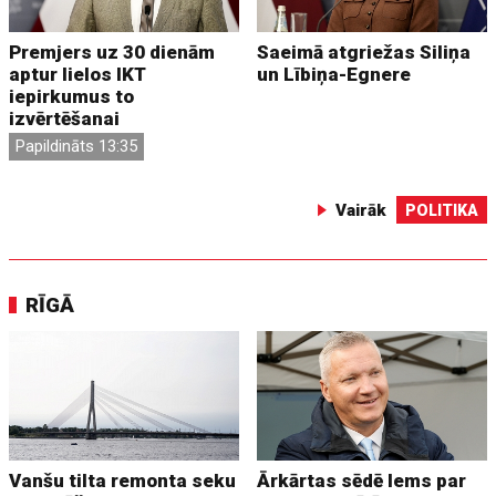
Premjers uz 30 dienām
Saeimā atgriežas Siliņa
aptur lielos IKT
un Lībiņa-Egnere
iepirkumus to
izvērtēšanai
Papildināts 13:35
Vairāk
POLITIKA
RĪGĀ
Vanšu tilta remonta seku
Ārkārtas sēdē lems par