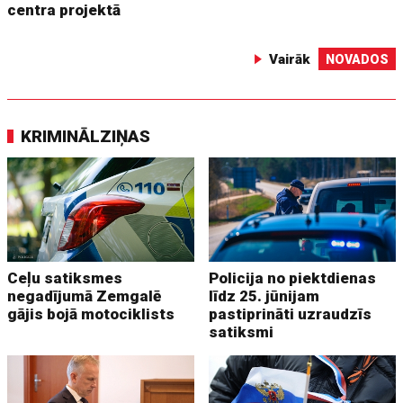
centra projektā
Vairāk
NOVADOS
KRIMINĀLZIŅAS
Ceļu satiksmes
Policija no piektdienas
negadījumā Zemgalē
līdz 25. jūnijam
gājis bojā motociklists
pastiprināti uzraudzīs
satiksmi