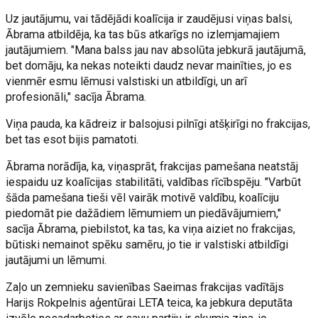
Uz jautājumu, vai tādējādi koalīcija ir zaudējusi viņas balsi,
Ābrama atbildēja, ka tas būs atkarīgs no izlemjamajiem
jautājumiem. "Mana balss jau nav absolūta jebkurā jautājumā,
bet domāju, ka nekas noteikti daudz nevar mainīties, jo es
vienmēr esmu lēmusi valstiski un atbildīgi, un arī
profesionāli," sacīja Ābrama.
Viņa pauda, ka kādreiz ir balsojusi pilnīgi atšķirīgi no frakcijas,
bet tas esot bijis pamatoti.
Ābrama norādīja, ka, viņasprāt, frakcijas pamešana neatstāj
iespaidu uz koalīcijas stabilitāti, valdības rīcībspēju. "Varbūt
šāda pamešana tieši vēl vairāk motivē valdību, koalīciju
piedomāt pie dažādiem lēmumiem un piedāvājumiem,"
sacīja Ābrama, piebilstot, ka tas, ka viņa aiziet no frakcijas,
būtiski nemainot spēku samēru, jo tie ir valstiski atbildīgi
jautājumi un lēmumi.
Zaļo un zemnieku savienības Saeimas frakcijas vadītājs
Harijs Rokpelnis aģentūrai LETA teica, ka jebkura deputāta