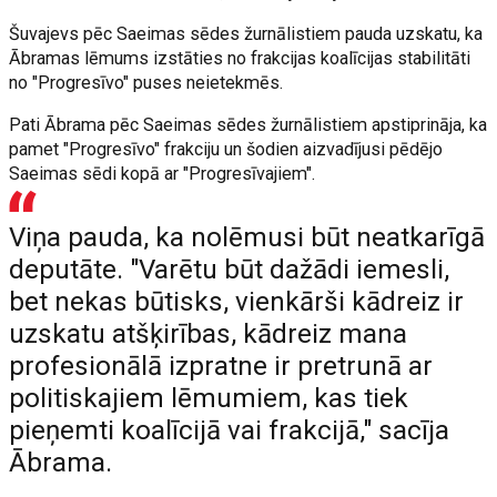
Šuvajevs pēc Saeimas sēdes žurnālistiem pauda uzskatu, ka
Ābramas lēmums izstāties no frakcijas koalīcijas stabilitāti
no "Progresīvo" puses neietekmēs.
Pati Ābrama pēc Saeimas sēdes žurnālistiem apstiprināja, ka
pamet "Progresīvo" frakciju un šodien aizvadījusi pēdējo
Saeimas sēdi kopā ar "Progresīvajiem".
Viņa pauda, ka nolēmusi būt neatkarīgā
deputāte. "Varētu būt dažādi iemesli,
bet nekas būtisks, vienkārši kādreiz ir
uzskatu atšķirības, kādreiz mana
profesionālā izpratne ir pretrunā ar
politiskajiem lēmumiem, kas tiek
pieņemti koalīcijā vai frakcijā," sacīja
Ābrama.