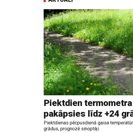
Piektdien termometra
pakāpsies līdz +24 g
Piektdienas pēcpusdienā gaisa temperatūr
grādus, prognozē sinoptiķi.