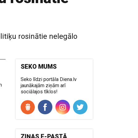
itiķu rosinātie nelegālo
SEKO MUMS
Seko līdzi portāla Diena.lv
n
jaunākajām ziņām arī
sociālajos tīklos!
ZIŅAS E-PASTĀ