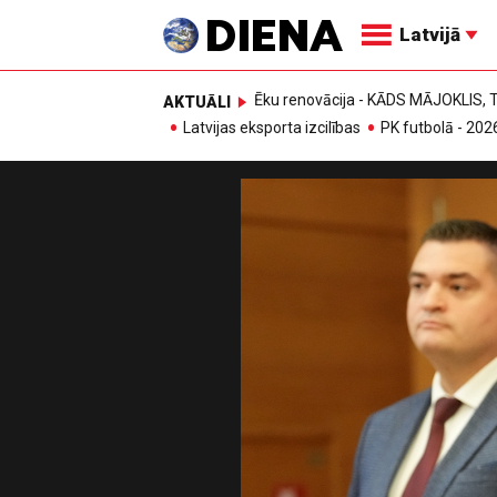
Latvijā
Ēku renovācija - KĀDS MĀJOKLIS
AKTUĀLI
Latvijas eksporta izcilības
PK futbolā - 202