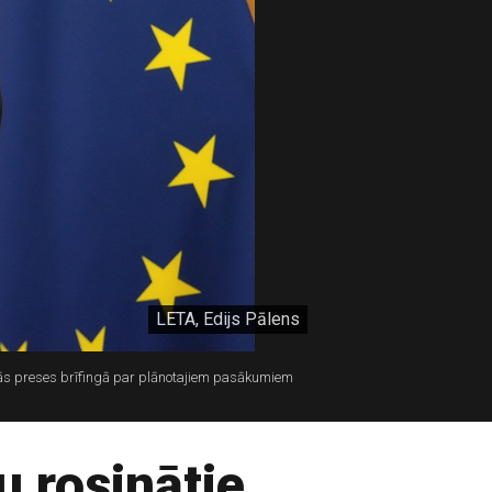
LETA, Edijs Pālens
lās preses brīfingā par plānotajiem pasākumiem
u rosinātie