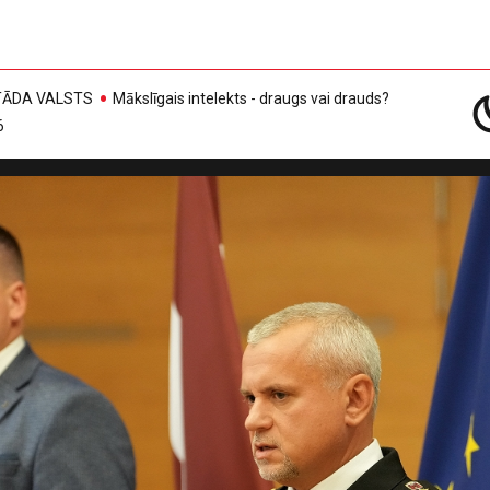
, TĀDA VALSTS
Mākslīgais intelekts - draugs vai drauds?
6