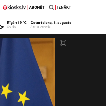
ABONĒT
IENĀKT
Rīgā +19 °C
Ceturtdiena, 6. augusts
Skaidrs
Aisma, Askolds