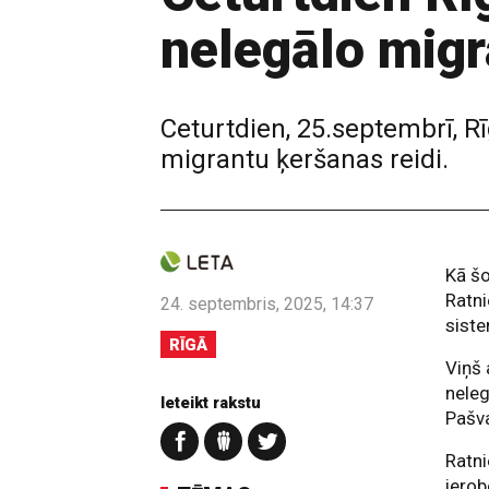
nelegālo migr
Ceturtdien, 25.septembrī, R
migrantu ķeršanas reidi.
Kā š
Ratni
24. septembris, 2025, 14:37
siste
RĪGĀ
Viņš 
neleg
Ieteikt rakstu
Pašva
Ratni
ierob