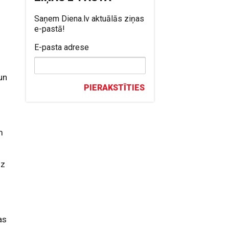
Saņem Diena.lv aktuālās ziņas
e-pastā!
E-pasta adrese
un
PIERAKSTĪTIES
m
uz
as