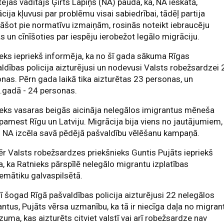
ejas vadītājs Ģirts Lapiņš (NA) pauda, ka, NA ieskatā,
cija kļuvusi par problēmu visai sabiedrībai, tādēļ partija
āšot pie normatīvu izmaiņām, rosinās noteikt iebraucēju
s un cīnīšoties par iespēju ierobežot legālo migrāciju.
eks iepriekš informēja, ka no šī gada sākuma Rīgas
ldības policija aizturējusi un nodevusi Valsts robežsardzei 
nas. Pērn gada laikā tika aizturētas 23 personas, un
.gadā - 24 personas.
eks vasaras beigās aicināja nelegālos imigrantus mēneša
 pamest Rīgu un Latviju. Migrācija bija viens no jautājumiem,
 NA izcēla savā pēdējā pašvaldību vēlēšanu kampaņā.
r Valsts robežsardzes priekšnieks Guntis Pujāts iepriekš
, ka Ratnieks pārspīlē nelegālo migrantu izplatības
emātiku galvaspilsētā.
rī šogad Rīgā pašvaldības policija aizturējusi 22 nelegālos
ntus, Pujāts vērsa uzmanību, ka tā ir niecīga daļa no migran
uma, kas aizturēts citviet valstī vai arī robežsardze nav