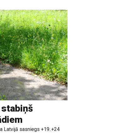
 stabiņš
rādiem
a Latvijā sasniegs +19..+24