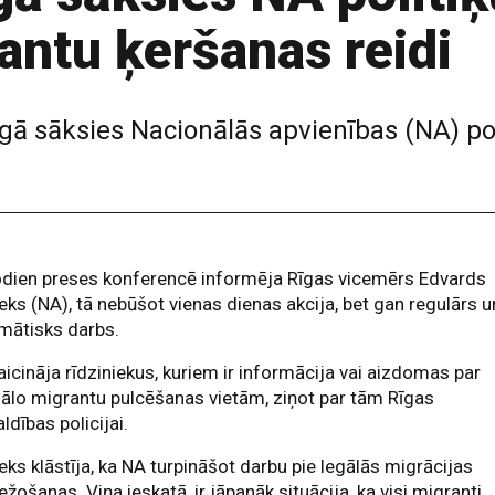
antu ķeršanas reidi
īgā sāksies Nacionālās apvienības (NA) pol
odien preses konferencē informēja Rīgas vicemērs Edvards
eks (NA), tā nebūšot vienas dienas akcija, bet gan regulārs u
mātisks darbs.
aicināja rīdziniekus, kuriem ir informācija vai aizdomas par
ālo migrantu pulcēšanas vietām, ziņot par tām Rīgas
ldības policijai.
eks klāstīja, ka NA turpināšot darbu pie legālās migrācijas
ežošanas. Viņa ieskatā, ir jāpanāk situācija, ka visi migranti,