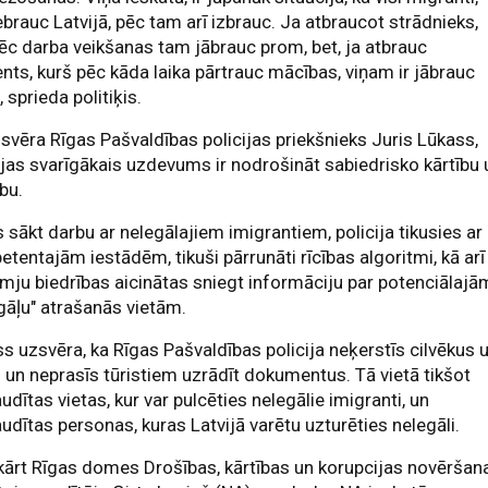
ebrauc Latvijā, pēc tam arī izbrauc. Ja atbraucot strādnieks,
ēc darba veikšanas tam jābrauc prom, bet, ja atbrauc
nts, kurš pēc kāda laika pārtrauc mācības, viņam ir jābrauc
 sprieda politiķis.
svēra Rīgas Pašvaldības policijas priekšnieks Juris Lūkass,
ijas svarīgākais uzdevums ir nodrošināt sabiedrisko kārtību 
bu.
 sākt darbu ar nelegālajiem imigrantiem, policija tikusies ar
tentajām iestādēm, tikuši pārrunāti rīcības algoritmi, kā arī
mju biedrības aicinātas sniegt informāciju par potenciālajā
gāļu" atrašanās vietām.
s uzsvēra, ka Rīgas Pašvaldības policija neķerstīs cilvēkus 
 un neprasīs tūristiem uzrādīt dokumentus. Tā vietā tikšot
udītas vietas, kur var pulcēties nelegālie imigranti, un
udītas personas, kuras Latvijā varētu uzturēties nelegāli.
ārt Rīgas domes Drošības, kārtības un korupcijas novēršan