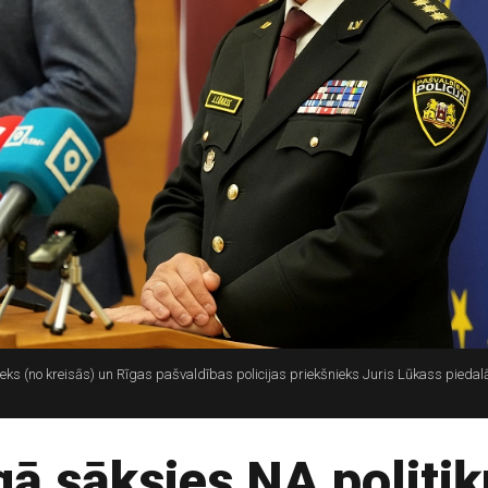
eks (no kreisās) un Rīgas pašvaldības policijas priekšnieks Juris Lūkass pieda
gā sāksies NA politiķ