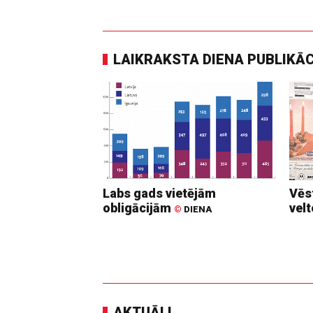
LAIKRAKSTA DIENA PUBLIKĀ
Labs gads vietējām
Vēs
obligācijām
vel
©
DIENA
AKTUĀLI