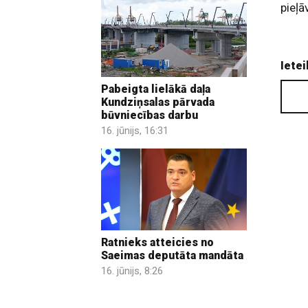
pieļā
Ietei
Pabeigta lielākā daļa
Kundziņsalas pārvada
būvniecības darbu
16. jūnijs, 16:31
Ratnieks atteicies no
Saeimas deputāta mandāta
16. jūnijs, 8:26