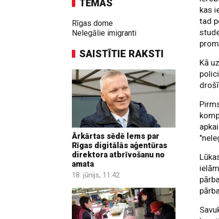
TĒMAS
kas i
tad p
Rīgas dome
stude
Nelegālie imigranti
prom,
SAISTĪTIE RAKSTI
Kā uz
polic
drošī
Pirms
kompe
apkai
Ārkārtas sēdē lems par
"nele
Rīgas digitālās aģentūras
direktora atbrīvošanu no
Lūkas
amata
ielām
18. jūnijs, 11:42
pārba
pārba
Savuk