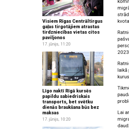
komit
migrā
strād
kvota
Visiem Rīgas Centrāltirgus
gaļas tirgotājiem atrastas
tirdzniecības vietas citos
Ratni
paviljonos
pašva
17. jūnijs, 11:20
perso
2023
Ratni
laikā
kurus
Tikmē
Līgo naktī Rīgā kursēs
pauda
papildu sabiedriskais
probl
transports, bet svētku
dienās braukšana būs bez
Lai a
maksas
migra
17. jūnijs, 10:20
daudz