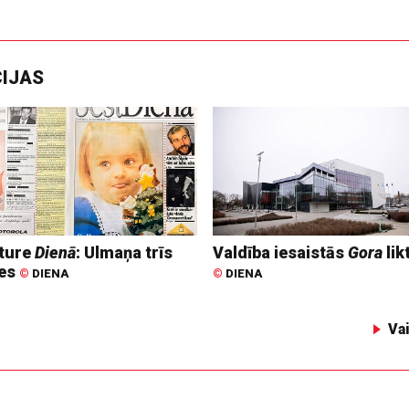
CIJAS
ture
Dienā
: Ulmaņa trīs
Valdība iesaistās
Gora
lik
tes
©
DIENA
©
DIENA
Va