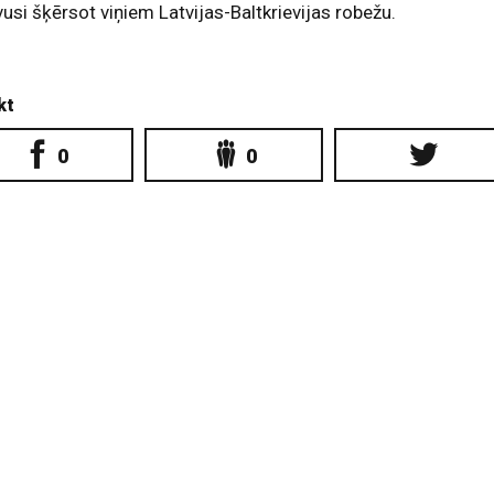
vusi šķērsot viņiem Latvijas-Baltkrievijas robežu.
kt
0
0