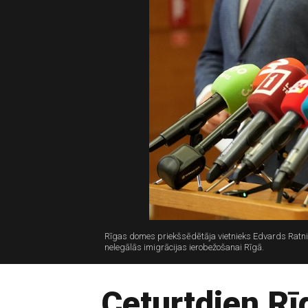
Rīgas domes priekšsēdētāja vietnieks Edvards Ratni
nelegālās imigrācijas ierobežošanai Rīgā.
Ceturtdien Rī