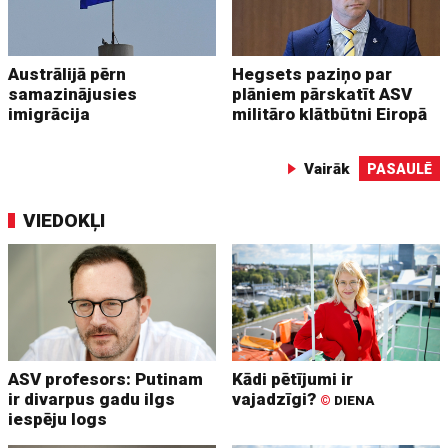
Austrālijā pērn
Hegsets paziņo par
samazinājusies
plāniem pārskatīt ASV
imigrācija
militāro klātbūtni Eiropā
Vairāk
PASAULĒ
VIEDOKĻI
ASV profesors: Putinam
Kādi pētījumi ir
ir divarpus gadu ilgs
vajadzīgi?
©
DIENA
iespēju logs