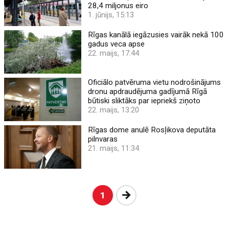
28,4 miljonus eiro
1. jūnijs, 15:13
Rīgas kanālā iegāzusies vairāk nekā 100
gadus veca apse
22. maijs, 17:44
Oficiālo patvēruma vietu nodrošinājums
dronu apdraudējuma gadījumā Rīgā
būtiski sliktāks par iepriekš ziņoto
22. maijs, 13:20
Rīgas dome anulē Rosļikova deputāta
pilnvaras
21. maijs, 11:34
Nākošā
1