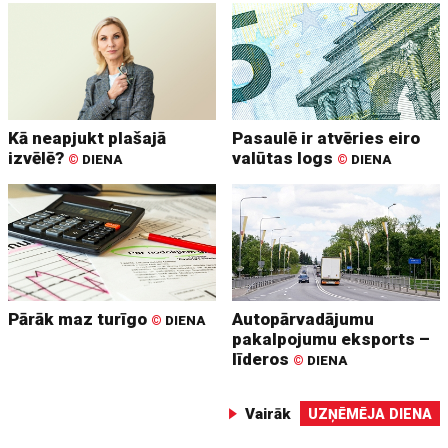
Kā neapjukt plašajā
Pasaulē ir atvēries eiro
izvēlē?
valūtas logs
©
DIENA
©
DIENA
Pārāk maz turīgo
Autopārvadājumu
©
DIENA
pakalpojumu eksports –
līderos
©
DIENA
Vairāk
UZŅĒMĒJA DIENA