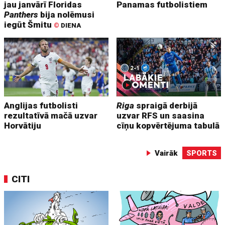
jau janvārī Floridas
Panamas futbolistiem
Panthers
bija nolēmusi
iegūt Šmitu
©
DIENA
Anglijas futbolisti
Riga
spraigā derbijā
rezultatīvā mačā uzvar
uzvar RFS un saasina
Horvātiju
cīņu kopvērtējuma tabulā
Vairāk
SPORTS
CITI