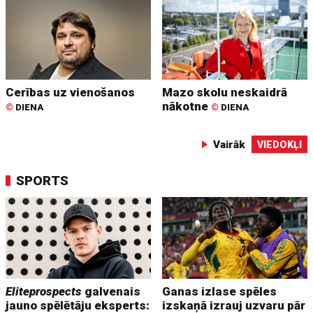
Cerības uz vienošanos
Mazo skolu neskaidrā
nākotne
©
DIENA
©
DIENA
Vairāk
VIEDOKĻI
SPORTS
Eliteprospects
galvenais
Ganas izlase spēles
jauno spēlētāju eksperts:
izskaņā izrauj uzvaru pār