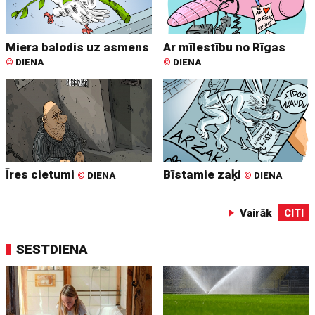
Miera balodis uz asmens
Ar mīlestību no Rīgas
©
DIENA
©
DIENA
Īres cietumi
Bīstamie zaķi
©
DIENA
©
DIENA
Vairāk
CITI
SESTDIENA