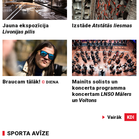
Jauna ekspozīcija
Izstāde
Atstātās liesmas
Livonijas pilis
Braucam tālāk!
Mainīts solists un
©
DIENA
koncerta programma
koncertam
LNSO Mālers
un Voltons
Vairāk
KDI
SPORTA AVĪZE