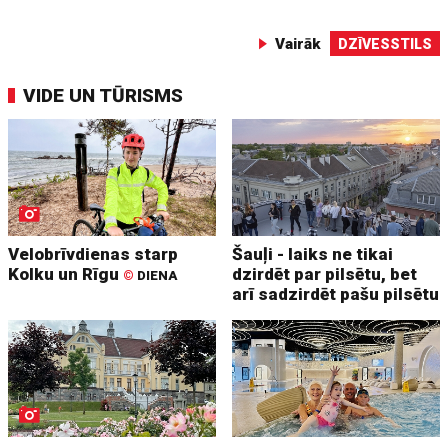
Vairāk
DZĪVESSTILS
VIDE UN TŪRISMS
Velobrīvdienas starp
Šauļi - laiks ne tikai
Kolku un Rīgu
dzirdēt par pilsētu, bet
©
DIENA
arī sadzirdēt pašu pilsētu