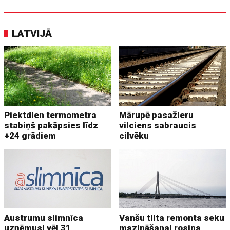
LATVIJĀ
Piektdien termometra
Mārupē pasažieru
stabiņš pakāpsies līdz
vilciens sabraucis
+24 grādiem
cilvēku
Austrumu slimnīca
Vanšu tilta remonta seku
uzņēmusi vēl 31
mazināšanai rosina