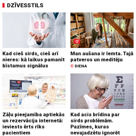
DZĪVESSTILS
Kad cieš sirds, cieš arī
Man aušana ir lemta. Tajā
nieres: kā laikus pamanīt
patveros un meditēju
bīstamus signālus
©
DIENA
Zāļu pieejamība aptiekās
Kad acis brīdina par
un rezervācija internetā:
sirds problēmām.
ieviests ērts rīks
Pazīmes, kuras
pacientiem
nevajadzētu ignorēt