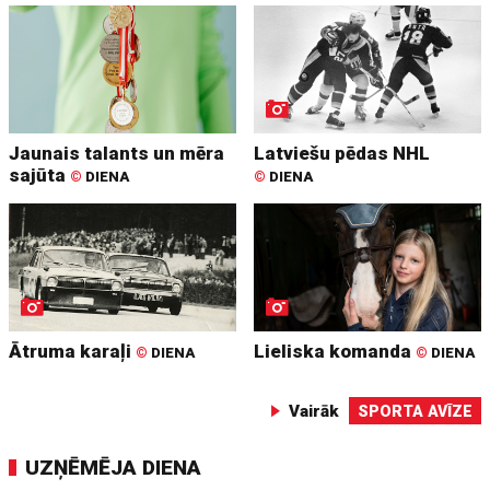
Jaunais talants un mēra
Latviešu pēdas NHL
sajūta
©
DIENA
©
DIENA
Ātruma karaļi
Lieliska komanda
©
DIENA
©
DIENA
Vairāk
SPORTA AVĪZE
UZŅĒMĒJA DIENA