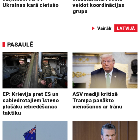
Ukrainas karā cietušo
veidot koordinācijas
grupu
Vairāk
LATVIJĀ
PASAULĒ
EP: Krievija pret ES un
ASV mediji kritizē
sabiedrotajiem īsteno
Trampa panākto
plašāku iebiedēšanas
vienošanos ar Irānu
taktiku