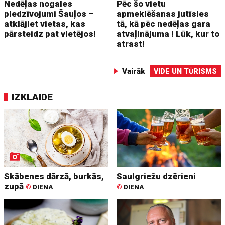
Nedēļas nogales
Pēc šo vietu
piedzīvojumi Šauļos –
apmeklēšanas jutīsies
atklājiet vietas, kas
tā, kā pēc nedēļas gara
pārsteidz pat vietējos!
atvaļinājuma ! Lūk, kur to
atrast!
Vairāk
VIDE UN TŪRISMS
IZKLAIDE
Skābenes dārzā, burkās,
Saulgriežu dzērieni
zupā
©
DIENA
©
DIENA