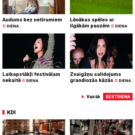
Audums bez netīrumiem
Lēnākas spēles ar
ilgākām pauzēm
©
DIENA
©
DIENA
Laikapstākļi festivālam
Zvaigžņu salidojums
nekaitē
grandiozās kāzās
©
DIENA
©
DIENA
Vairāk
SESTDIENA
KDI